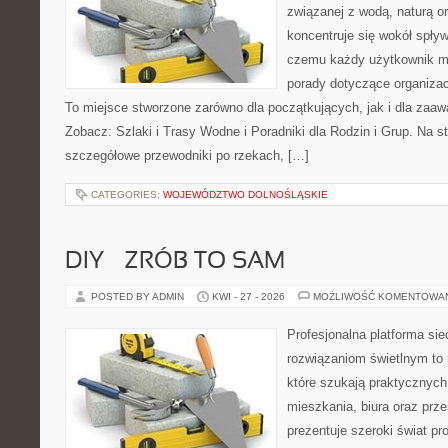
związanej z wodą, naturą o
koncentruje się wokół spły
czemu każdy użytkownik m
porady dotyczące organizac
To miejsce stworzone zarówno dla początkujących, jak i dla zaa
Zobacz: Szlaki i Trasy Wodne i Poradniki dla Rodzin i Grup. Na 
szczegółowe przewodniki po rzekach, […]
CATEGORIES:
WOJEWÓDZTWO DOLNOŚLĄSKIE
DIY – ZRÓB TO SAM
POSTED BY ADMIN
KWI - 27 - 2026
MOŻLIWOŚĆ KOMENTOWA
Profesjonalna platforma si
rozwiązaniom świetlnym to 
które szukają praktycznych 
mieszkania, biura oraz prz
prezentuje szeroki świat p