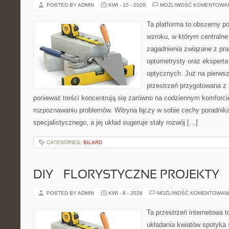
POSTED BY ADMIN
KWI - 10 - 2026
MOŻLIWOŚĆ KOMENTOWA
Ta platforma to obszerny p
wzroku, w którym centralne
zagadnienia związane z prac
optometrysty oraz eksperta
optycznych. Już na pierwszy
przestrzeń przygotowana z 
ponieważ treści koncentrują się zarówno na codziennym komforcie
rozpoznawaniu problemów. Witryna łączy w sobie cechy poradnika
specjalistycznego, a jej układ sugeruje stały rozwój […]
CATEGORIES:
BILARD
DIY – FLORYSTYCZNE PROJEKTY
POSTED BY ADMIN
KWI - 8 - 2026
MOŻLIWOŚĆ KOMENTOWAN
Ta przestrzeń internetowa t
układania kwiatów spotyka s