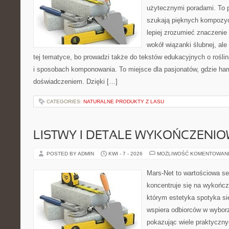
użytecznymi poradami. To p
szukają pięknych kompozyc
lepiej zrozumieć znaczenie
wokół wiązanki ślubnej, al
tej tematyce, bo prowadzi także do tekstów edukacyjnych o rośli
i sposobach komponowania. To miejsce dla pasjonatów, gdzie har
doświadczeniem. Dzięki […]
CATEGORIES:
NATURALNE PRODUKTY Z LASU
LISTWY I DETALE WYKOŃCZENI
POSTED BY ADMIN
KWI - 7 - 2026
MOŻLIWOŚĆ KOMENTOWAN
Mars-Net to wartościowa se
koncentruje się na wykończe
którym estetyka spotyka si
wspiera odbiorców w wybor
pokazując wiele praktyczn