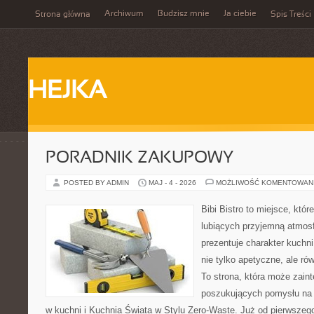
Archiwum
Budzisz mnie
Ja ciebie
Strona główna
Spis Treści
HEJKA
PORADNIK ZAKUPOWY
POSTED BY ADMIN
MAJ - 4 - 2026
MOŻLIWOŚĆ KOMENTOWAN
Bibi Bistro to miejsce, któ
lubiących przyjemną atmosf
prezentuje charakter kuchni
nie tylko apetyczne, ale r
To strona, która może zaint
poszukujących pomysłu na 
w kuchni i Kuchnia Świata w Stylu Zero-Waste. Już od pierwszeg