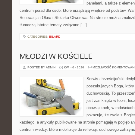
panelami, a także z eleme
centrum porad dla osób, które urządzają wnętrze od podstaw. War
Renowacja i Okna i Stolarka Otworowa. Na stronie można znaleźć 
tłumaczą istotne tematy związane […]
CATEGORIES:
BILARD
MŁODZI W KOŚCIELE
POSTED BY ADMIN
KWI - 6 - 2026
MOŻLIWOŚĆ KOMENTOWAN
Serwis chrześcijański ded
poszukujących Boga, który
duchowością. To przestrzeń,
jest zamknięta w teorii, le
obowiązkach, w radościach 
pokazuje, że życie z Bogi
każdego, a artykuły publikowane na stronie pomagają w pogłębian
centrum wiedzy, które mobilizuje do refleksji, duchowego zatrzym