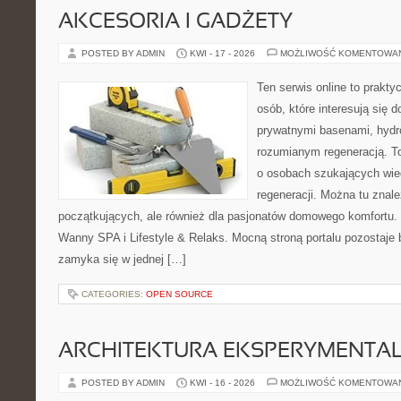
AKCESORIA I GADŻETY
POSTED BY ADMIN
KWI - 17 - 2026
MOŻLIWOŚĆ KOMENTOWA
Ten serwis online to praktyc
osób, które interesują się
prywatnymi basenami, hyd
rozumianym regeneracją. T
o osobach szukających wied
regeneracji. Można tu znale
początkujących, ale również dla pasjonatów domowego komfortu. 
Wanny SPA i Lifestyle & Relaks. Mocną stroną portalu pozostaje b
zamyka się w jednej […]
CATEGORIES:
OPEN SOURCE
ARCHITEKTURA EKSPERYMENTA
POSTED BY ADMIN
KWI - 16 - 2026
MOŻLIWOŚĆ KOMENTOWA