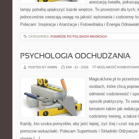
aranżacją światła, pokazuj
lampy potrafią upiększyć każde wnętrze. To przestrzeń dla tych, k
jednocześnie zwracają uwagę na jakość wykonania i codzienny k
Polecam: Inspiracje i Aranżacje i Fotowoltaika i Energia Odnawia
CATEGORIES:
PODRÓŻE PO POLSKICH WIOSKACH
PSYCHOLOGIA ODCHUDZANIA
POSTED BY ADMIN
KWI - 21 - 2026
MOŻLIWOŚĆ KOMENTOWA
MagicalJune.pl to przestrze
osobach, które chcą popra
odmienić codzienność i spo
sposób praktyczny. To ser
tematom takim jak redukcja
codzienny trening, a także
Każdy, kto szuka pomysłów, aby jeść lepiej, żyć lżej i czuć się pe
pomocne wskazówki. Polecam Superfoods i Składniki Odżywcze i
stronie […]