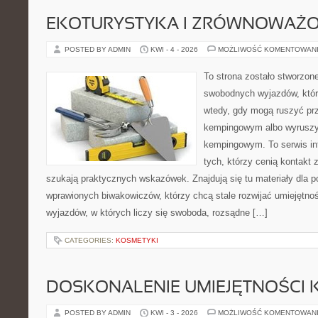
EKOTURYSTYKA I ZRÓWNOWAŻ
POSTED BY ADMIN
KWI - 4 - 2026
MOŻLIWOŚĆ KOMENTOWAN
To strona zostało stworzon
swobodnych wyjazdów, które 
wtedy, gdy mogą ruszyć prz
kempingowym albo wyruszy
kempingowym. To serwis in
tych, którzy cenią kontakt 
szukają praktycznych wskazówek. Znajdują się tu materiały dla p
wprawionych biwakowiczów, którzy chcą stale rozwijać umiejętnoś
wyjazdów, w których liczy się swoboda, rozsądne […]
CATEGORIES:
KOSMETYKI
DOSKONALENIE UMIEJĘTNOŚCI 
POSTED BY ADMIN
KWI - 3 - 2026
MOŻLIWOŚĆ KOMENTOWAN