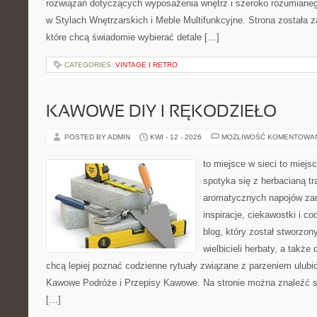
rozwiązań dotyczących wyposażenia wnętrz i szeroko rozumiane
w Stylach Wnętrzarskich i Meble Multifunkcyjne. Strona została 
które chcą świadomie wybierać detale […]
CATEGORIES:
VINTAGE I RETRO
KAWOWE DIY I RĘKODZIEŁO
POSTED BY ADMIN
KWI - 12 - 2026
MOŻLIWOŚĆ KOMENTOWA
to miejsce w sieci to miejs
spotyka się z herbacianą tr
aromatycznych napojów zam
inspiracje, ciekawostki i c
blog, który został stworzon
wielbicieli herbaty, a także 
chcą lepiej poznać codzienne rytuały związane z parzeniem ulub
Kawowe Podróże i Przepisy Kawowe. Na stronie można znaleźć 
[…]