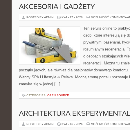
AKCESORIA I GADŻETY
POSTED BY ADMIN
KWI - 17 - 2026
MOŻLIWOŚĆ KOMENTOWA
Ten serwis online to praktyc
osób, które interesują się
prywatnymi basenami, hyd
rozumianym regeneracją. T
o osobach szukających wied
regeneracji. Można tu znale
początkujących, ale również dla pasjonatów domowego komfortu. 
Wanny SPA i Lifestyle & Relaks. Mocną stroną portalu pozostaje b
zamyka się w jednej […]
CATEGORIES:
OPEN SOURCE
ARCHITEKTURA EKSPERYMENTA
POSTED BY ADMIN
KWI - 16 - 2026
MOŻLIWOŚĆ KOMENTOWA