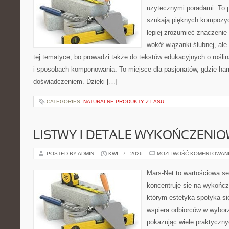
użytecznymi poradami. To p
szukają pięknych kompozyc
lepiej zrozumieć znaczenie
wokół wiązanki ślubnej, al
tej tematyce, bo prowadzi także do tekstów edukacyjnych o rośli
i sposobach komponowania. To miejsce dla pasjonatów, gdzie har
doświadczeniem. Dzięki […]
CATEGORIES:
NATURALNE PRODUKTY Z LASU
LISTWY I DETALE WYKOŃCZENI
POSTED BY ADMIN
KWI - 7 - 2026
MOŻLIWOŚĆ KOMENTOWAN
Mars-Net to wartościowa se
koncentruje się na wykończe
którym estetyka spotyka si
wspiera odbiorców w wybor
pokazując wiele praktyczn