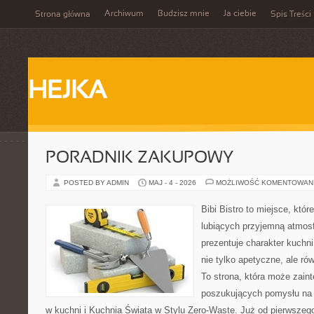
Archiwum
Budzisz mnie
Ja ciebie
Strona główna
Spis Treści
HEJKA
PORADNIK ZAKUPOWY
POSTED BY ADMIN
MAJ - 4 - 2026
MOŻLIWOŚĆ KOMENTOWAN
Bibi Bistro to miejsce, któ
lubiących przyjemną atmosf
prezentuje charakter kuchni
nie tylko apetyczne, ale r
To strona, która może zaint
poszukujących pomysłu na 
w kuchni i Kuchnia Świata w Stylu Zero-Waste. Już od pierwszeg