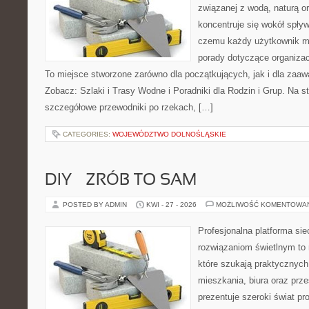
związanej z wodą, naturą o
koncentruje się wokół spły
czemu każdy użytkownik m
porady dotyczące organizac
To miejsce stworzone zarówno dla początkujących, jak i dla zaa
Zobacz: Szlaki i Trasy Wodne i Poradniki dla Rodzin i Grup. Na 
szczegółowe przewodniki po rzekach, […]
CATEGORIES:
WOJEWÓDZTWO DOLNOŚLĄSKIE
DIY – ZRÓB TO SAM
POSTED BY ADMIN
KWI - 27 - 2026
MOŻLIWOŚĆ KOMENTOWA
Profesjonalna platforma si
rozwiązaniom świetlnym to 
które szukają praktycznych 
mieszkania, biura oraz prz
prezentuje szeroki świat p