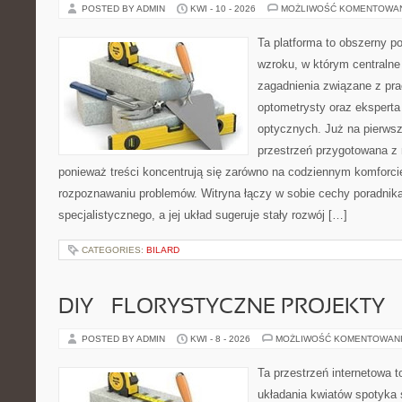
POSTED BY ADMIN
KWI - 10 - 2026
MOŻLIWOŚĆ KOMENTOWA
Ta platforma to obszerny p
wzroku, w którym centralne
zagadnienia związane z prac
optometrysty oraz eksperta
optycznych. Już na pierwszy
przestrzeń przygotowana z 
ponieważ treści koncentrują się zarówno na codziennym komforcie
rozpoznawaniu problemów. Witryna łączy w sobie cechy poradnika
specjalistycznego, a jej układ sugeruje stały rozwój […]
CATEGORIES:
BILARD
DIY – FLORYSTYCZNE PROJEKTY
POSTED BY ADMIN
KWI - 8 - 2026
MOŻLIWOŚĆ KOMENTOWAN
Ta przestrzeń internetowa t
układania kwiatów spotyka s