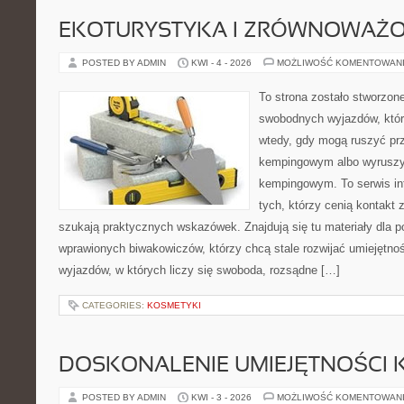
EKOTURYSTYKA I ZRÓWNOWAŻ
POSTED BY ADMIN
KWI - 4 - 2026
MOŻLIWOŚĆ KOMENTOWAN
To strona zostało stworzon
swobodnych wyjazdów, które 
wtedy, gdy mogą ruszyć prz
kempingowym albo wyruszy
kempingowym. To serwis in
tych, którzy cenią kontakt 
szukają praktycznych wskazówek. Znajdują się tu materiały dla p
wprawionych biwakowiczów, którzy chcą stale rozwijać umiejętnoś
wyjazdów, w których liczy się swoboda, rozsądne […]
CATEGORIES:
KOSMETYKI
DOSKONALENIE UMIEJĘTNOŚCI 
POSTED BY ADMIN
KWI - 3 - 2026
MOŻLIWOŚĆ KOMENTOWAN