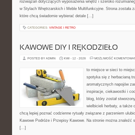
rozwiązań dotyczących wyposażenia wnętrz i szeroko rozumiane
w Stylach Wnętrzarskich i Meble Multifunkcyjne. Strona została 
które chcą świadomie wybierać detale […]
CATEGORIES:
VINTAGE I RETRO
KAWOWE DIY I RĘKODZIEŁO
POSTED BY ADMIN
KWI - 12 - 2026
MOŻLIWOŚĆ KOMENTOWA
to miejsce w sieci to miejs
spotyka się z herbacianą tr
aromatycznych napojów zam
inspiracje, ciekawostki i c
blog, który został stworzon
wielbicieli herbaty, a także 
chcą lepiej poznać codzienne rytuały związane z parzeniem ulub
Kawowe Podróże i Przepisy Kawowe. Na stronie można znaleźć 
[…]