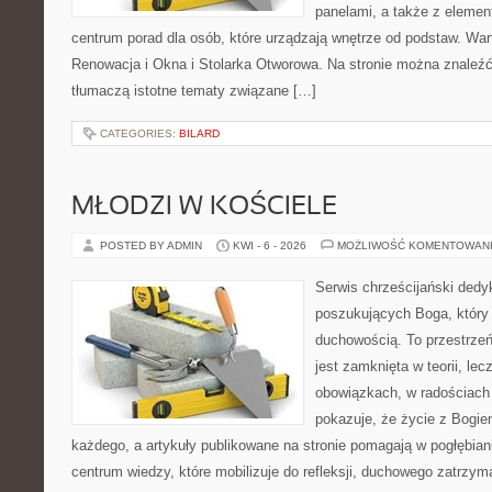
panelami, a także z eleme
centrum porad dla osób, które urządzają wnętrze od podstaw. War
Renowacja i Okna i Stolarka Otworowa. Na stronie można znaleźć 
tłumaczą istotne tematy związane […]
CATEGORIES:
BILARD
MŁODZI W KOŚCIELE
POSTED BY ADMIN
KWI - 6 - 2026
MOŻLIWOŚĆ KOMENTOWAN
Serwis chrześcijański ded
poszukujących Boga, który
duchowością. To przestrzeń,
jest zamknięta w teorii, le
obowiązkach, w radościach 
pokazuje, że życie z Bogi
każdego, a artykuły publikowane na stronie pomagają w pogłębian
centrum wiedzy, które mobilizuje do refleksji, duchowego zatrzym