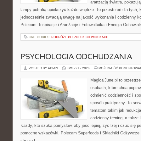
aranżacją światła, pokazuj
lampy potrafią upiększyć każde wnętrze. To przestrzeń dla tych, k
jednocześnie zwracają uwagę na jakość wykonania i codzienny k
Polecam: Inspiracje i Aranżacje i Fotowoltaika i Energia Odnawia
CATEGORIES:
PODRÓŻE PO POLSKICH WIOSKACH
PSYCHOLOGIA ODCHUDZANIA
POSTED BY ADMIN
KWI - 21 - 2026
MOŻLIWOŚĆ KOMENTOWA
MagicalJune.pl to przestrze
osobach, które chcą popra
odmienić codzienność i spo
sposób praktyczny. To ser
tematom takim jak redukcja
codzienny trening, a także
Każdy, kto szuka pomysłów, aby jeść lepiej, żyć lżej i czuć się pe
pomocne wskazówki. Polecam Superfoods i Składniki Odżywcze i
stronie […]