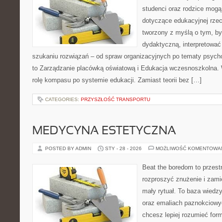
studenci oraz rodzice mogą 
dotyczące edukacyjnej rzec
tworzony z myślą o tym, by
dydaktyczną, interpretować
szukaniu rozwiązań – od spraw organizacyjnych po tematy psycho
to Zarządzanie placówką oświatową i Edukacja wczesnoszkolna. W
rolę kompasu po systemie edukacji. Zamiast teorii bez […]
CATEGORIES:
PRZYSZŁOŚĆ TRANSPORTU
MEDYCYNA ESTETYCZNA
POSTED BY ADMIN
STY - 28 - 2026
MOŻLIWOŚĆ KOMENTOWA
Beat the boredom to przest
rozproszyć znużenie i zami
mały rytuał. To baza wied
oraz emaliach paznokciowy
chcesz lepiej rozumieć form