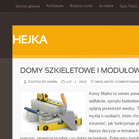
Archiwum
Budzisz mnie
Ja ciebie
Strona główna
Spis Treści
HEJKA
DOMY SZKIELETOWE I MODUŁO
POSTED BY ADMIN
LUT - 2 - 2026
MOŻLIWOŚĆ KOMENTOWAN
Kursy Marko to serwis pora
widlaków, sprzętu budowlan
spójną przestrzeń wiedzy. 
myślą o osobach, które chc
rozumieć, jak funkcjonuje 
lepsze decyzje w tematach 
maszyn, organizacja robót czy dobór technologii. Polecamy Instal