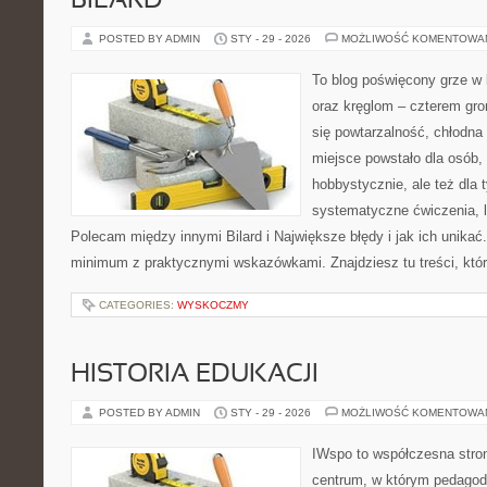
BILARD
POSTED BY ADMIN
STY - 29 - 2026
MOŻLIWOŚĆ KOMENTOWA
To blog poświęcony grze w b
oraz kręglom – czterem grom
się powtarzalność, chłodna 
miejsce powstało dla osób,
hobbystycznie, ale też dla 
systematyczne ćwiczenia, le
Polecam między innymi Bilard i Największe błędy i jak ich unikać
minimum z praktycznymi wskazówkami. Znajdziesz tu treści, któ
CATEGORIES:
WYSKOCZMY
HISTORIA EDUKACJI
POSTED BY ADMIN
STY - 29 - 2026
MOŻLIWOŚĆ KOMENTOWA
IWspo to współczesna stro
centrum, w którym pedagod