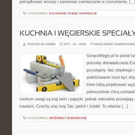
porządkować emocje i zamieniać zamieszanie w zrozumienie. […
CATEGORIES:
KULINARNE RYBNE INSPIRACJE
KUCHNIA I WĘGIERSKIE SPECJAŁ
POSTED BY ADMIN
STY - 25 - 2026
MOŻLIWOŚĆ KOMENTOWA
GorąceWęgry.pl to portal tu
potrzeby doświadczania Eu
przystępny, bez zbędnego n
podróżowanie musi być drog
które lubią projektować wyj
jednocześnie chcą zostawi
centrum uwagi są kraj term i papryki, jednak naturalnie przewijają s
kawiarni, Czechy oraz kraj Tatr, jaskiń i źródeł. To właśnie […]
CATEGORIES:
MATERIAŁY BUDOWLANE