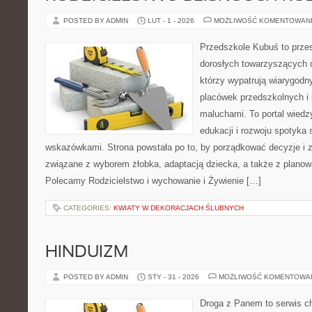
POSTED BY ADMIN
LUT - 1 - 2026
MOŻLIWOŚĆ KOMENTOWAN
Przedszkole Kubuś to prze
dorosłych towarzyszących 
którzy wypatrują wiarygodn
placówek przedszkolnych i 
maluchami. To portal wiedz
edukacji i rozwoju spotyka 
wskazówkami. Strona powstała po to, by porządkować decyzje i
związane z wyborem żłobka, adaptacją dziecka, a także z planow
Polecamy Rodzicielstwo i wychowanie i Żywienie […]
CATEGORIES:
KWIATY W DEKORACJACH ŚLUBNYCH
HINDUIZM
POSTED BY ADMIN
STY - 31 - 2026
MOŻLIWOŚĆ KOMENTOWA
Droga z Panem to serwis ch