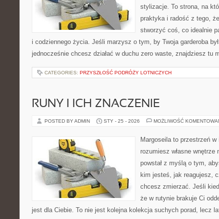
stylizacje. To strona, na kt
praktyka i radość z tego, 
stworzyć coś, co idealnie p
i codziennego życia. Jeśli marzysz o tym, by Twoja garderoba była
jednocześnie chcesz działać w duchu zero waste, znajdziesz tu
CATEGORIES:
PRZYSZŁOŚĆ PODRÓŻY LOTNICZYCH
RUNY I ICH ZNACZENIE
POSTED BY ADMIN
STY - 25 - 2026
MOŻLIWOŚĆ KOMENTOWA
Margoseila to przestrzeń w 
rozumiesz własne wnętrze n
powstał z myślą o tym, aby
kim jesteś, jak reagujesz,
chcesz zmierzać. Jeśli kie
że w rutynie brakuje Ci od
jest dla Ciebie. To nie jest kolejna kolekcja suchych porad, lecz l