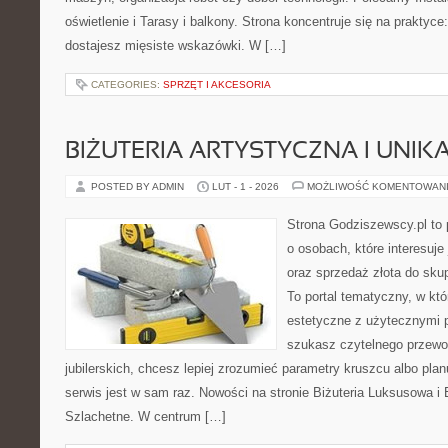
oświetlenie i Tarasy i balkony. Strona koncentruje się na praktyc
dostajesz mięsiste wskazówki. W […]
CATEGORIES:
SPRZĘT I AKCESORIA
BIŻUTERIA ARTYSTYCZNA I UNI
POSTED BY ADMIN
LUT - 1 - 2026
MOŻLIWOŚĆ KOMENTOWAN
Strona Godziszewscy.pl to 
o osobach, które interesuje 
oraz sprzedaż złota do sku
To portal tematyczny, w kt
estetyczne z użytecznymi 
szukasz czytelnego przewo
jubilerskich, chcesz lepiej zrozumieć parametry kruszcu albo pla
serwis jest w sam raz. Nowości na stronie Biżuteria Luksusowa i
Szlachetne. W centrum […]