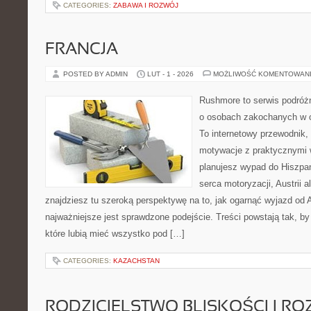
CATEGORIES:
ZABAWA I ROZWÓJ
FRANCJA
POSTED BY ADMIN
LUT - 1 - 2026
MOŻLIWOŚĆ KOMENTOWAN
Rushmore to serwis podróżn
o osobach zakochanych w 
To internetowy przewodnik,
motywacje z praktycznymi 
planujesz wypad do Hiszpani
serca motoryzacji, Austrii a
znajdziesz tu szeroką perspektywę na to, jak ogarnąć wyjazd od
najważniejsze jest sprawdzone podejście. Treści powstają tak,
które lubią mieć wszystko pod […]
CATEGORIES:
KAZACHSTAN
RODZICIELSTWO BLISKOŚCI I RO