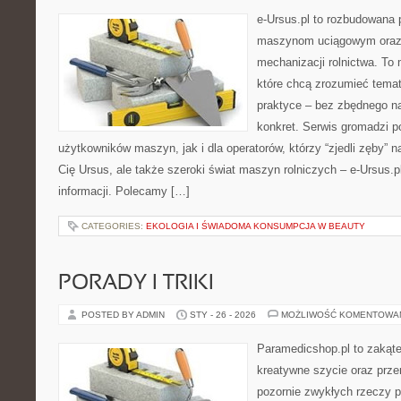
e-Ursus.pl to rozbudowana 
maszynom uciągowym oraz 
mechanizacji rolnictwa. To 
które chcą zrozumieć tema
praktyce – bez zbędnego na
konkret. Serwis gromadzi p
użytkowników maszyn, jak i dla operatorów, którzy “zjedli zęby” na
Cię Ursus, ale także szeroki świat maszyn rolniczych – e-Ursus
informacji. Polecamy […]
CATEGORIES:
EKOLOGIA I ŚWIADOMA KONSUMPCJA W BEAUTY
PORADY I TRIKI
POSTED BY ADMIN
STY - 26 - 2026
MOŻLIWOŚĆ KOMENTOWA
Paramedicshop.pl to zakąte
kreatywne szycie oraz przer
pozornie zwykłych rzeczy 