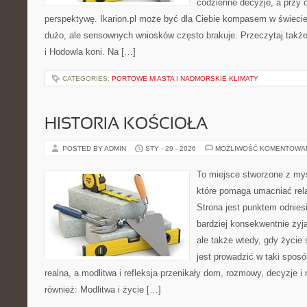
codzienne decyzje, a przy 
perspektywę. Ikarion.pl może być dla Ciebie kompasem w świecie,
dużo, ale sensownych wniosków często brakuje. Przeczytaj także H
i Hodowla koni. Na […]
CATEGORIES:
PORTOWE MIASTA I NADMORSKIE KLIMATY
HISTORIA KOŚCIOŁA
POSTED BY ADMIN
STY - 29 - 2026
MOŻLIWOŚĆ KOMENTOWA
To miejsce stworzone z myś
które pomaga umacniać rela
Strona jest punktem odniesi
bardziej konsekwentnie żyją
ale także wtedy, gdy życie
jest prowadzić w taki spos
realna, a modlitwa i refleksja przenikały dom, rozmowy, decyzje i 
również: Modlitwa i życie […]