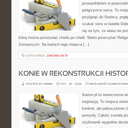
przewodnikiem w powszedn
pielgrzymce serca. To miej
przylgnąć do Stwórcy, pogł
szukać sens w świetle Dobr
się na tym, że wiara nie jes
którą można przeżywać chwila po chwili. Warto przeczytać Religi
Zoroastryzm. Na kartach tego miejsca […]
CATEGORIES:
ZDROWA DIETA
KONIE W REKONSTRUKCJI HISTO
POSTED BY ADMIN
STY - 30 - 2026
MOŻLIWOŚĆ KOMENTOWA
Ikarion.pl to nowoczesna wi
inspiracją. To miejsce stwor
konkret, ale jednocześnie
pomysły. Całość została po
użytkownik wygodnie docier