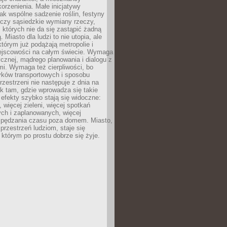
orzenienia. Małe inicjatywy
jak wspólne sadzenie roślin, festyny
 czy sąsiedzkie wymiany rzeczy,
, których nie da się zastąpić żadną
ą. Miasto dla ludzi to nie utopia, ale
którym już podążają metropolie i
ejscowości na całym świecie. Wymaga
ycznej, mądrego planowania i dialogu z
i. Wymaga też cierpliwości, bo
ków transportowych i sposobu
rzestrzeni nie następuje z dnia na
k tam, gdzie wprowadza się takie
 efekty szybko stają się widoczne:
, więcej zieleni, więcej spotkań
ch i zaplanowanych, więcej
spędzania czasu poza domem. Miasto,
 przestrzeń ludziom, staje się
którym po prostu dobrze się żyje.