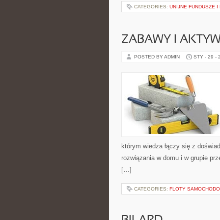
CATEGORIES:
UNIJNE FUNDUSZE 
ZABAWY I AKTY
POSTED BY ADMIN
STY - 29 -
którym wiedza łączy się z doświa
rozwiązania w domu i w grupie prze
[…]
CATEGORIES:
FLOTY SAMOCHODO