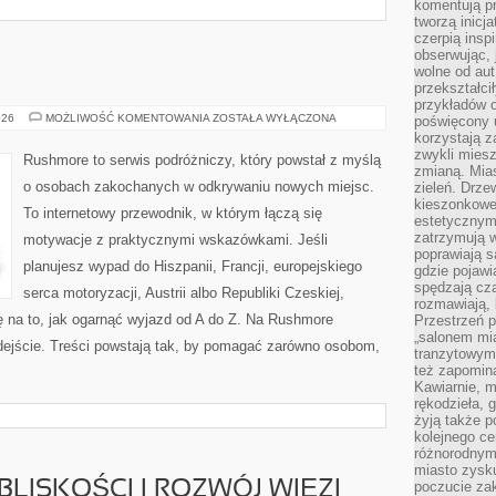
komentują pr
tworzą inicj
czerpią insp
obserwując, 
wolne od aut
przekształci
przykładów 
FRANCJA
026
MOŻLIWOŚĆ KOMENTOWANIA
ZOSTAŁA WYŁĄCZONA
poświęcony u
korzystają z
zwykli mies
Rushmore to serwis podróżniczy, który powstał z myślą
zmianą. Mias
o osobach zakochanych w odkrywaniu nowych miejsc.
zieleń. Drze
kieszonkowe 
To internetowy przewodnik, w którym łączą się
estetycznym
zatrzymują w
motywacje z praktycznymi wskazówkami. Jeśli
poprawiają 
planujesz wypad do Hiszpanii, Francji, europejskiego
gdzie pojawia
spędzają cza
serca motoryzacji, Austrii albo Republiki Czeskiej,
rozmawiają, 
ę na to, jak ogarnąć wyjazd od A do Z. Na Rushmore
Przestrzeń p
„salonem mia
dejście. Treści powstają tak, by pomagać zarówno osobom,
tranzytowym
też zapomina
Kawiarnie, m
rękodzieła, 
żyją także p
kolejnego c
różnorodnym
miasto zysku
LISKOŚCI I ROZWÓJ WIĘZI
poczucie zak