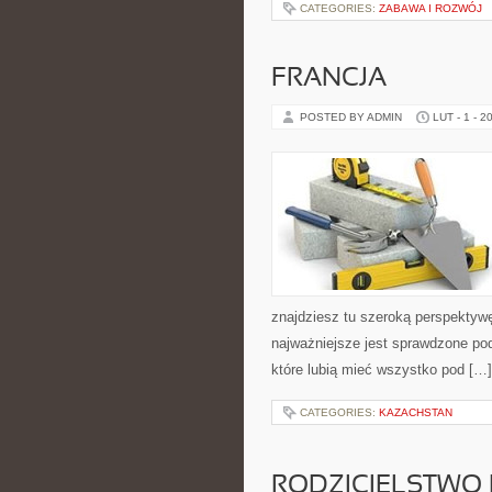
CATEGORIES:
ZABAWA I ROZWÓJ
FRANCJA
POSTED BY ADMIN
LUT - 1 - 2
znajdziesz tu szeroką perspektyw
najważniejsze jest sprawdzone po
które lubią mieć wszystko pod […]
CATEGORIES:
KAZACHSTAN
RODZICIELSTWO B