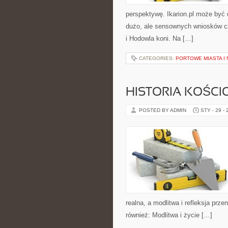
perspektywę. Ikarion.pl może być 
dużo, ale sensownych wniosków czę
i Hodowla koni. Na […]
CATEGORIES:
PORTOWE MIASTA I
HISTORIA KOŚCI
POSTED BY ADMIN
STY - 29 -
realna, a modlitwa i refleksja prz
również: Modlitwa i życie […]