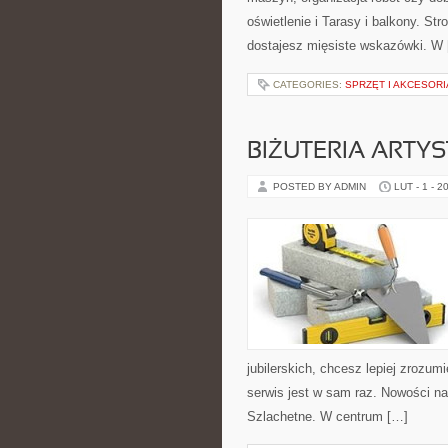
oświetlenie i Tarasy i balkony. St
dostajesz mięsiste wskazówki. W
CATEGORIES:
SPRZĘT I AKCESORI
BIŻUTERIA ARTY
POSTED BY ADMIN
LUT - 1 - 2
jubilerskich, chcesz lepiej zrozu
serwis jest w sam raz. Nowości na
Szlachetne. W centrum […]