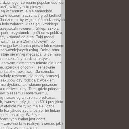
ic dziwnego, że rośnie popularność idei
udzi”, w którym to pieszy i
 są w centrum, a nie samochód.
azne ludziom zaczyna się od krótkich
Chodzi o to, by większość codziennych
było załatwić w zasięgu krótkiego
przejażdżki rowerem. Sklep, szkoła,
 park, przystanek – jeśli są w pobliżu,
eby wsiadać do auta. Taki model
wa „miastem 15-minutowym”, bo
 w ciągu kwadransa pieszo lub rowerem
najważniejszych usług. Dzięki temu
staje się mniej męcząca, ulice mniej
a mieszkańcy bardziej aktywni
Kluczowym elementem miasta dla ludzi
e, szerokie chodniki i sensownie
e ścieżki rowerowe. Dla dziecka
szkoły rowerem, dla osoby starszej
z zakupów czy rodzica z wózkiem
 nie dystans, ale właśnie poczucie
 ruchliwej ulicy. Tam, gdzie priorytet
howi pieszemu i rowerowemu,
ę niższe ograniczenia prędkości,
h, tworzy strefy „tempo 30” i przejścia
W efekcie nie tylko maleje liczba
e też jakość życia rośnie, bo ludzie
chodzą na ulicę. Ważnym
ńcem tych zmian jest dobra
– zarówno ta w realnym świecie, jak i
szkańcy wymieniają się