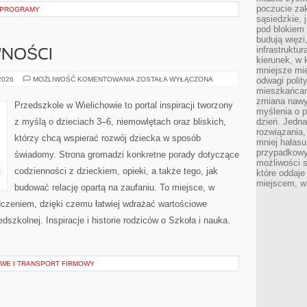
poczucie zak
I PROGRAMY
sąsiedzkie, 
pod blokiem
budują więzi
infrastruktur
WNOŚCI
kierunek, w 
mniejsze mi
ZABAWY
 2026
MOŻLIWOŚĆ KOMENTOWANIA
ZOSTAŁA WYŁĄCZONA
odwagi polit
I
mieszkańcam
AKTYWNOŚCI
zmiana nawy
Przedszkole w Wielichowie to portal inspiracji tworzony
myślenia o p
z myślą o dzieciach 3–6, niemowlętach oraz bliskich,
dzień. Jedna
rozwiązania,
którzy chcą wspierać rozwój dziecka w sposób
mniej hałasu
przypadkowy
świadomy. Strona gromadzi konkretne porady dotyczące
możliwości 
codzienności z dzieckiem, opieki, a także tego, jak
które oddaje
miejscem, w 
budować relację opartą na zaufaniu. To miejsce, w
dczeniem, dzięki czemu łatwiej wdrażać wartościowe
dszkolnej. Inspiracje i historie rodziców o Szkoła i nauka.
WE I TRANSPORT FIRMOWY