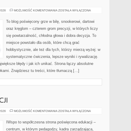
BILARD
 2026
MOŻLIWOŚĆ KOMENTOWANIA
ZOSTAŁA WYŁĄCZONA
To blog poświęcony grze w bilę, snookerowi, dartowi
oraz kręglom – czterem grom precyzji, w których liczy
się powtarzalność, chłodna głowa i dobra decyzja. To
miejsce powstało dla osób, które chcą grać
hobbystycznie, ale też dla tych, którzy mierzą wyżej: w
systematyczne ćwiczenia, lepsze wyniki i rywalizację.
większe błędy i jak ich unikać. Strona łączy absolutne
mi. Znajdziesz tu treści, które tłumaczą […]
CJI
HISTORIA
 2026
MOŻLIWOŚĆ KOMENTOWANIA
ZOSTAŁA WYŁĄCZONA
EDUKACJI
IWspo to współczesna strona poświęcona edukacji –
centrum, w którym pedagodzy, kadra zarządzająca,