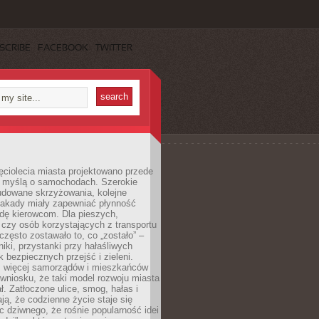
SCRIBE
FACEBOOK
TWITTER
ęciolecia miasta projektowano przede
 myślą o samochodach. Szerokie
budowane skrzyżowania, kolejne
stakady miały zapewniać płynność
dę kierowcom. Dla pieszych,
czy osób korzystających z transportu
często zostawało to, co „zostało” –
iki, przystanki przy hałaśliwych
k bezpiecznych przejść i zieleni.
az więcej samorządów i mieszkańców
wniosku, że taki model rozwoju miasta
ł. Zatłoczone ulice, smog, hałas i
ają, że codzienne życie staje się
ic dziwnego, że rośnie popularność idei