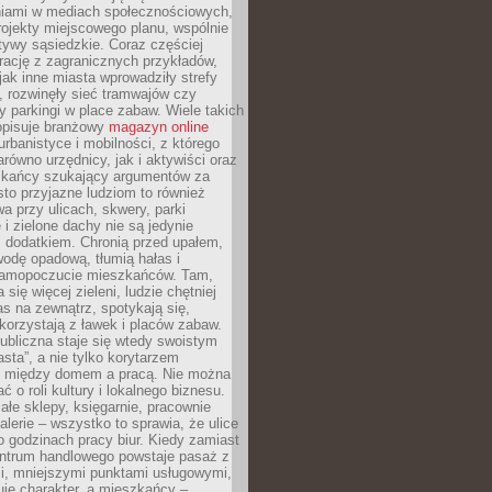
iami w mediach społecznościowych,
ojekty miejscowego planu, wspólnie
atywy sąsiedzkie. Coraz częściej
irację z zagranicznych przykładów,
jak inne miasta wprowadziły strefy
, rozwinęły sieć tramwajów czy
ły parkingi w place zabaw. Wiele takich
opisuje branżowy
magazyn online
rbanistyce i mobilności, z którego
arówno urzędnicy, jak i aktywiści oraz
zkańcy szukający argumentów za
to przyjazne ludziom to również
wa przy ulicach, skwery, parki
i zielone dachy nie są jedynie
 dodatkiem. Chronią przed upałem,
odę opadową, tłumią hałas i
samopoczucie mieszkańców. Tam,
 się więcej zieleni, ludzie chętniej
s na zewnątrz, spotykają się,
korzystają z ławek i placów zabaw.
ubliczna staje się wtedy swoistym
sta”, a nie tylko korytarzem
 między domem a pracą. Nie można
ć o roli kultury i lokalnego biznesu.
ałe sklepy, księgarnie, pracownie
galerie – wszystko to sprawia, że ulice
o godzinach pracy biur. Kiedy zamiast
entrum handlowego powstaje pasaż z
i, mniejszymi punktami usługowymi,
je charakter, a mieszkańcy –