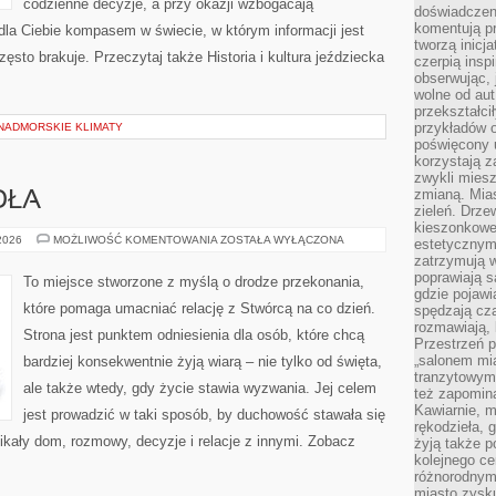
codzienne decyzje, a przy okazji wzbogacają
doświadczen
komentują pr
dla Ciebie kompasem w świecie, w którym informacji jest
tworzą inicj
sto brakuje. Przeczytaj także Historia i kultura jeździecka
czerpią insp
obserwując, 
wolne od aut
przekształci
przykładów 
 NADMORSKIE KLIMATY
poświęcony u
korzystają z
zwykli mies
zmianą. Mias
OŁA
zieleń. Drze
kieszonkowe 
HISTORIA
 2026
MOŻLIWOŚĆ KOMENTOWANIA
ZOSTAŁA WYŁĄCZONA
estetycznym
KOŚCIOŁA
zatrzymują w
poprawiają 
To miejsce stworzone z myślą o drodze przekonania,
gdzie pojawia
które pomaga umacniać relację z Stwórcą na co dzień.
spędzają cza
rozmawiają, 
Strona jest punktem odniesienia dla osób, które chcą
Przestrzeń p
„salonem mia
bardziej konsekwentnie żyją wiarą – nie tylko od święta,
tranzytowym
ale także wtedy, gdy życie stawia wyzwania. Jej celem
też zapomina
Kawiarnie, m
jest prowadzić w taki sposób, by duchowość stawała się
rękodzieła, 
enikały dom, rozmowy, decyzje i relacje z innymi. Zobacz
żyją także p
kolejnego c
różnorodnym
miasto zysku