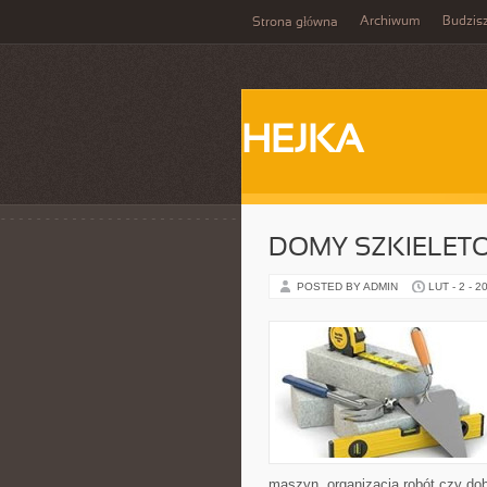
Archiwum
Budzis
Strona główna
HEJKA
DOMY SZKIELET
POSTED BY ADMIN
LUT - 2 - 2
maszyn, organizacja robót czy dobó