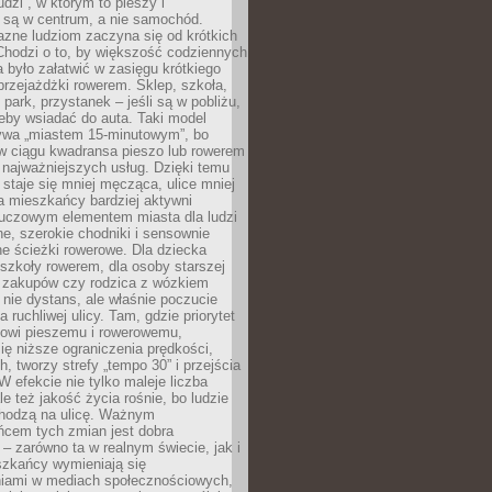
udzi”, w którym to pieszy i
 są w centrum, a nie samochód.
azne ludziom zaczyna się od krótkich
Chodzi o to, by większość codziennych
było załatwić w zasięgu krótkiego
przejażdżki rowerem. Sklep, szkoła,
 park, przystanek – jeśli są w pobliżu,
eby wsiadać do auta. Taki model
wa „miastem 15-minutowym”, bo
 w ciągu kwadransa pieszo lub rowerem
najważniejszych usług. Dzięki temu
staje się mniej męcząca, ulice mniej
a mieszkańcy bardziej aktywni
Kluczowym elementem miasta dla ludzi
e, szerokie chodniki i sensownie
e ścieżki rowerowe. Dla dziecka
szkoły rowerem, dla osoby starszej
z zakupów czy rodzica z wózkiem
 nie dystans, ale właśnie poczucie
 ruchliwej ulicy. Tam, gdzie priorytet
howi pieszemu i rowerowemu,
ę niższe ograniczenia prędkości,
h, tworzy strefy „tempo 30” i przejścia
W efekcie nie tylko maleje liczba
e też jakość życia rośnie, bo ludzie
chodzą na ulicę. Ważnym
ńcem tych zmian jest dobra
– zarówno ta w realnym świecie, jak i
szkańcy wymieniają się
iami w mediach społecznościowych,