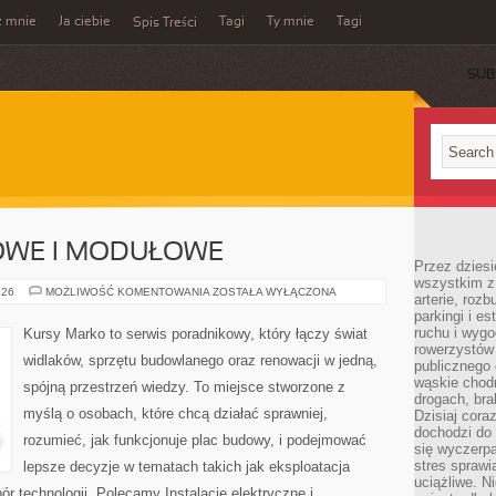
z mnie
Ja ciebie
Tagi
Ty mnie
Tagi
Spis Treści
SUB
OWE I MODUŁOWE
Przez dziesi
wszystkim z
DOMY
026
MOŻLIWOŚĆ KOMENTOWANIA
ZOSTAŁA WYŁĄCZONA
arterie, roz
SZKIELETOWE
parkingi i e
I
MODUŁOWE
ruchu i wygo
Kursy Marko to serwis poradnikowy, który łączy świat
rowerzystów 
widlaków, sprzętu budowlanego oraz renowacji w jedną,
publicznego 
wąskie chodn
spójną przestrzeń wiedzy. To miejsce stworzone z
drogach, bra
myślą o osobach, które chcą działać sprawniej,
Dzisiaj cor
dochodzi do 
rozumieć, jak funkcjonuje plac budowy, i podejmować
się wyczerpa
stres sprawi
lepsze decyzje w tematach takich jak eksploatacja
uciążliwe. N
r technologii. Polecamy Instalacje elektryczne i