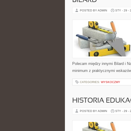
BILARD
POSTED BY ADMIN
STY - 29 -
Polecam między innymi Bilard i Naj
minimum z praktycznymi wskazówka
CATEGORIES:
WYSKOCZMY
HISTORIA EDUKA
POSTED BY ADMIN
STY - 29 -