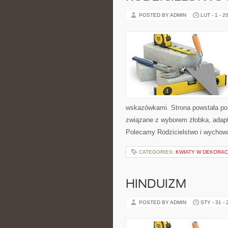
POSTED BY ADMIN
LUT - 1 - 2
wskazówkami. Strona powstała po 
związane z wyborem żłobka, adapta
Polecamy Rodzicielstwo i wychowa
CATEGORIES:
KWIATY W DEKORA
HINDUIZM
POSTED BY ADMIN
STY - 31 -