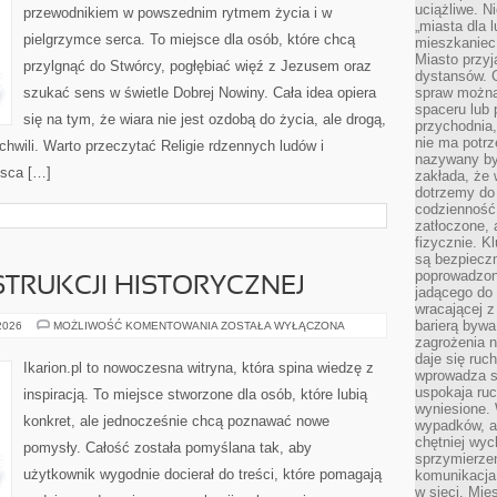
uciążliwe. N
przewodnikiem w powszednim rytmem życia i w
„miasta dla l
pielgrzymce serca. To miejsce dla osób, które chcą
mieszkaniec
Miasto przyj
przylgnąć do Stwórcy, pogłębiać więź z Jezusem oraz
dystansów. 
szukać sens w świetle Dobrej Nowiny. Cała idea opiera
spraw można 
spaceru lub 
się na tym, że wiara nie jest ozdobą do życia, ale drogą,
przychodnia,
nie ma potrz
hwili. Warto przeczytać Religie rdzennych ludów i
nazywany by
jsca […]
zakłada, że
dotrzemy do 
codzienność 
zatłoczone, 
fizycznie. 
są bezpieczn
poprowadzon
TRUKCJI HISTORYCZNEJ
jadącego do 
wracającej 
barierą bywa
KONIE
 2026
MOŻLIWOŚĆ KOMENTOWANIA
ZOSTAŁA WYŁĄCZONA
W
zagrożenia na
REKONSTRUKCJI
daje się ruc
HISTORYCZNEJ
Ikarion.pl to nowoczesna witryna, która spina wiedzę z
wprowadza si
uspokaja ruc
inspiracją. To miejsce stworzone dla osób, które lubią
wyniesione. 
konkret, ale jednocześnie chcą poznawać nowe
wypadków, al
chętniej wy
pomysły. Całość została pomyślana tak, aby
sprzymierze
użytkownik wygodnie docierał do treści, które pomagają
komunikacja 
w sieci. Mie