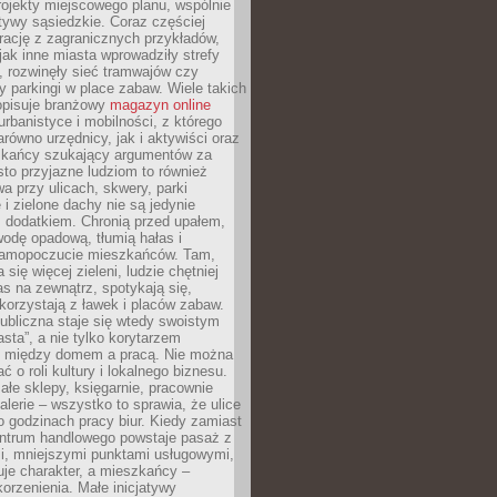
ojekty miejscowego planu, wspólnie
atywy sąsiedzkie. Coraz częściej
irację z zagranicznych przykładów,
jak inne miasta wprowadziły strefy
, rozwinęły sieć tramwajów czy
ły parkingi w place zabaw. Wiele takich
opisuje branżowy
magazyn online
rbanistyce i mobilności, z którego
arówno urzędnicy, jak i aktywiści oraz
zkańcy szukający argumentów za
to przyjazne ludziom to również
wa przy ulicach, skwery, parki
i zielone dachy nie są jedynie
 dodatkiem. Chronią przed upałem,
odę opadową, tłumią hałas i
samopoczucie mieszkańców. Tam,
 się więcej zieleni, ludzie chętniej
s na zewnątrz, spotykają się,
korzystają z ławek i placów zabaw.
ubliczna staje się wtedy swoistym
sta”, a nie tylko korytarzem
 między domem a pracą. Nie można
ć o roli kultury i lokalnego biznesu.
ałe sklepy, księgarnie, pracownie
galerie – wszystko to sprawia, że ulice
o godzinach pracy biur. Kiedy zamiast
entrum handlowego powstaje pasaż z
i, mniejszymi punktami usługowymi,
je charakter, a mieszkańcy –
orzenienia. Małe inicjatywy