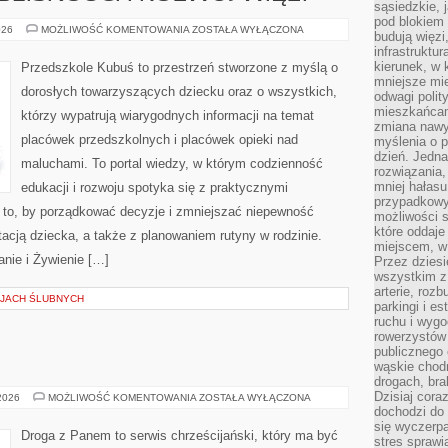
sąsiedzkie, 
pod blokiem
RODZICIELSTWO
026
MOŻLIWOŚĆ KOMENTOWANIA
ZOSTAŁA WYŁĄCZONA
budują więzi
BLISKOŚCI
infrastruktur
I
ROZWÓJ
kierunek, w 
Przedszkole Kubuś to przestrzeń stworzone z myślą o
WIĘZI
mniejsze mi
dorosłych towarzyszących dziecku oraz o wszystkich,
odwagi polit
mieszkańcam
którzy wypatrują wiarygodnych informacji na temat
zmiana nawy
placówek przedszkolnych i placówek opieki nad
myślenia o p
dzień. Jedna
maluchami. To portal wiedzy, w którym codzienność
rozwiązania,
mniej hałasu
edukacji i rozwoju spotyka się z praktycznymi
przypadkowy
to, by porządkować decyzje i zmniejszać niepewność
możliwości 
które oddaje
cją dziecka, a także z planowaniem rutyny w rodzinie.
miejscem, w 
nie i Żywienie […]
Przez dziesi
wszystkim z
arterie, roz
CJACH ŚLUBNYCH
parkingi i e
ruchu i wygo
rowerzystów 
publicznego 
wąskie chodn
drogach, bra
Dzisiaj cor
HINDUIZM
 2026
MOŻLIWOŚĆ KOMENTOWANIA
ZOSTAŁA WYŁĄCZONA
dochodzi do 
się wyczerpa
Droga z Panem to serwis chrześcijański, który ma być
stres sprawi