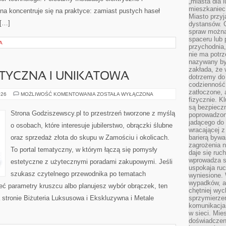
„miasta dla l
mieszkaniec
rona koncentruje się na praktyce: zamiast pustych haseł
Miasto przyj
 […]
dystansów. 
spraw można 
spaceru lub 
A
przychodnia,
nie ma potrz
nazywany by
zakłada, że
STYCZNA I UNIKATOWA
dotrzemy do 
codzienność 
zatłoczone, 
BIŻUTERIA
026
MOŻLIWOŚĆ KOMENTOWANIA
ZOSTAŁA WYŁĄCZONA
fizycznie. 
ARTYSTYCZNA
I
są bezpieczn
UNIKATOWA
Strona Godziszewscy.pl to przestrzeń tworzone z myślą
poprowadzon
jadącego do 
o osobach, które interesuje jubilerstwo, obrączki ślubne
wracającej 
oraz sprzedaż złota do skupu w Zamościu i okolicach.
barierą bywa
zagrożenia na
To portal tematyczny, w którym łączą się pomysły
daje się ruc
wprowadza si
estetyczne z użytecznymi poradami zakupowymi. Jeśli
uspokaja ruc
szukasz czytelnego przewodnika po tematach
wyniesione. 
wypadków, al
mieć parametry kruszcu albo planujesz wybór obrączek, ten
chętniej wy
 stronie Biżuteria Luksusowa i Ekskluzywna i Metale
sprzymierze
komunikacja 
w sieci. Mie
doświadczen