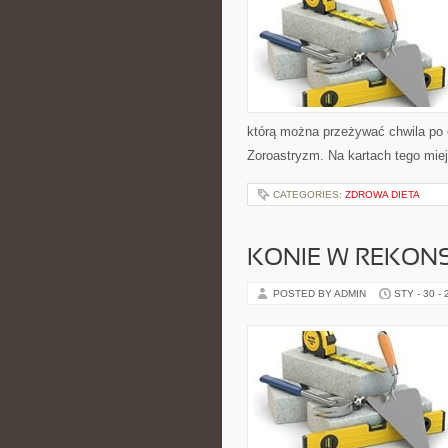
którą można przeżywać chwila po c
Zoroastryzm. Na kartach tego mie
CATEGORIES:
ZDROWA DIETA
KONIE W REKONS
POSTED BY ADMIN
STY - 30 -