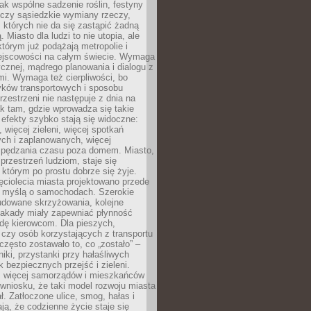
jak wspólne sadzenie roślin, festyny
 czy sąsiedzkie wymiany rzeczy,
, których nie da się zastąpić żadną
ą. Miasto dla ludzi to nie utopia, ale
którym już podążają metropolie i
ejscowości na całym świecie. Wymaga
ycznej, mądrego planowania i dialogu z
i. Wymaga też cierpliwości, bo
ków transportowych i sposobu
rzestrzeni nie następuje z dnia na
k tam, gdzie wprowadza się takie
 efekty szybko stają się widoczne:
, więcej zieleni, więcej spotkań
ch i zaplanowanych, więcej
spędzania czasu poza domem. Miasto,
 przestrzeń ludziom, staje się
którym po prostu dobrze się żyje.
ęciolecia miasta projektowano przede
 myślą o samochodach. Szerokie
budowane skrzyżowania, kolejne
stakady miały zapewniać płynność
dę kierowcom. Dla pieszych,
czy osób korzystających z transportu
często zostawało to, co „zostało” –
iki, przystanki przy hałaśliwych
k bezpiecznych przejść i zieleni.
az więcej samorządów i mieszkańców
wniosku, że taki model rozwoju miasta
ł. Zatłoczone ulice, smog, hałas i
ają, że codzienne życie staje się