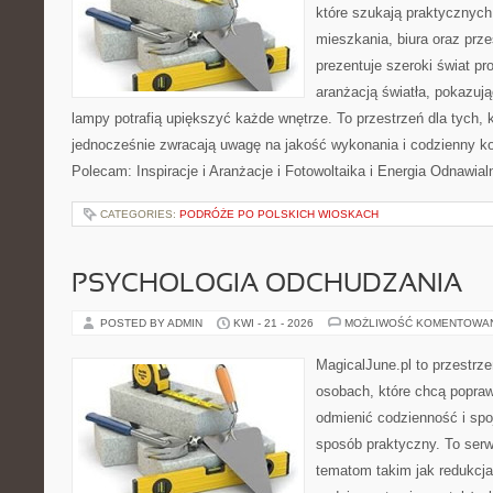
które szukają praktycznych 
mieszkania, biura oraz prz
prezentuje szeroki świat p
aranżacją światła, pokazuj
lampy potrafią upiększyć każde wnętrze. To przestrzeń dla tych, k
jednocześnie zwracają uwagę na jakość wykonania i codzienny k
Polecam: Inspiracje i Aranżacje i Fotowoltaika i Energia Odnawia
CATEGORIES:
PODRÓŻE PO POLSKICH WIOSKACH
PSYCHOLOGIA ODCHUDZANIA
POSTED BY ADMIN
KWI - 21 - 2026
MOŻLIWOŚĆ KOMENTOWA
MagicalJune.pl to przestrze
osobach, które chcą popra
odmienić codzienność i spo
sposób praktyczny. To ser
tematom takim jak redukcja