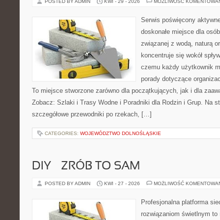
POSTED BY ADMIN
KWI - 29 - 2026
MOŻLIWOŚĆ KOMENTOWA
Serwis poświęcony aktywn
doskonałe miejsce dla osób
związanej z wodą, naturą o
koncentruje się wokół spły
czemu każdy użytkownik m
porady dotyczące organizac
To miejsce stworzone zarówno dla początkujących, jak i dla zaa
Zobacz: Szlaki i Trasy Wodne i Poradniki dla Rodzin i Grup. Na 
szczegółowe przewodniki po rzekach, […]
CATEGORIES:
WOJEWÓDZTWO DOLNOŚLĄSKIE
DIY – ZRÓB TO SAM
POSTED BY ADMIN
KWI - 27 - 2026
MOŻLIWOŚĆ KOMENTOWA
Profesjonalna platforma si
rozwiązaniom świetlnym to 