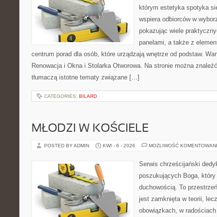
którym estetyka spotyka si
wspiera odbiorców w wybor
pokazując wiele praktyczn
panelami, a także z eleme
centrum porad dla osób, które urządzają wnętrze od podstaw. War
Renowacja i Okna i Stolarka Otworowa. Na stronie można znaleźć 
tłumaczą istotne tematy związane […]
CATEGORIES:
BILARD
MŁODZI W KOŚCIELE
POSTED BY ADMIN
KWI - 6 - 2026
MOŻLIWOŚĆ KOMENTOWAN
Serwis chrześcijański ded
poszukujących Boga, który
duchowością. To przestrzeń,
jest zamknięta w teorii, le
obowiązkach, w radościach 