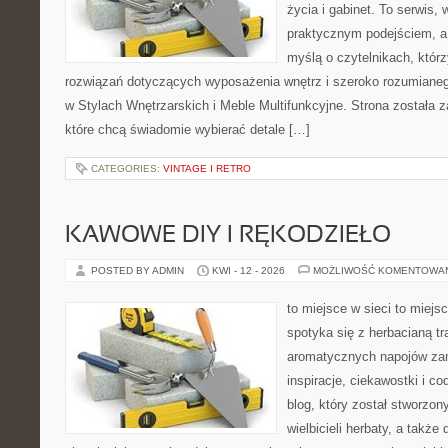
życia i gabinet. To serwis,
praktycznym podejściem, a 
myślą o czytelnikach, któr
rozwiązań dotyczących wyposażenia wnętrz i szeroko rozumiane
w Stylach Wnętrzarskich i Meble Multifunkcyjne. Strona została 
które chcą świadomie wybierać detale […]
CATEGORIES:
VINTAGE I RETRO
KAWOWE DIY I RĘKODZIEŁO
POSTED BY ADMIN
KWI - 12 - 2026
MOŻLIWOŚĆ KOMENTOWA
to miejsce w sieci to miejs
spotyka się z herbacianą tr
aromatycznych napojów zam
inspiracje, ciekawostki i c
blog, który został stworzon
wielbicieli herbaty, a także 