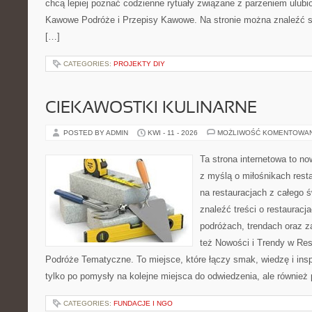
chcą lepiej poznać codzienne rytuały związane z parzeniem ulub
Kawowe Podróże i Przepisy Kawowe. Na stronie można znaleźć 
[…]
CATEGORIES:
PROJEKTY DIY
CIEKAWOSTKI KULINARNE
POSTED BY ADMIN
KWI - 11 - 2026
MOŻLIWOŚĆ KOMENTOWA
Ta strona internetowa to n
z myślą o miłośnikach resta
na restauracjach z całego 
znaleźć treści o restauracj
podróżach, trendach oraz z
też Nowości i Trendy w Res
Podróże Tematyczne. To miejsce, które łączy smak, wiedzę i inspir
tylko po pomysły na kolejne miejsca do odwiedzenia, ale również p
CATEGORIES:
FUNDACJE I NGO