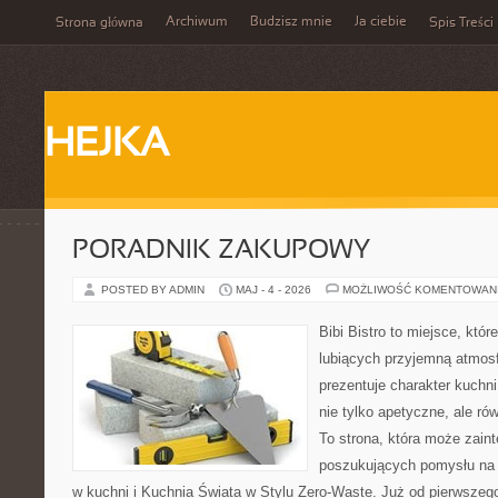
Archiwum
Budzisz mnie
Ja ciebie
Strona główna
Spis Treści
HEJKA
PORADNIK ZAKUPOWY
POSTED BY ADMIN
MAJ - 4 - 2026
MOŻLIWOŚĆ KOMENTOWAN
Bibi Bistro to miejsce, któ
lubiących przyjemną atmosf
prezentuje charakter kuchni
nie tylko apetyczne, ale r
To strona, która może zaint
poszukujących pomysłu na 
w kuchni i Kuchnia Świata w Stylu Zero-Waste. Już od pierwszeg