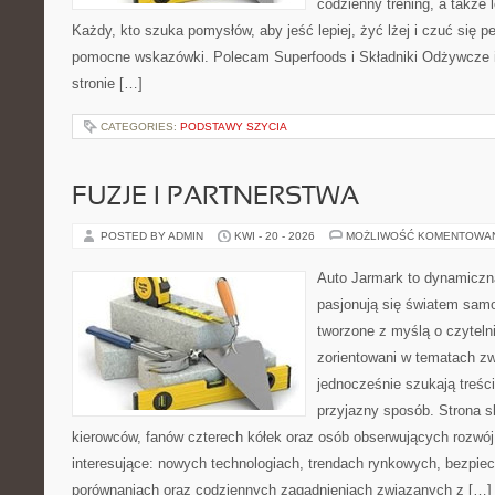
codzienny trening, a także
Każdy, kto szuka pomysłów, aby jeść lepiej, żyć lżej i czuć się pe
pomocne wskazówki. Polecam Superfoods i Składniki Odżywcze i
stronie […]
CATEGORIES:
PODSTAWY SZYCIA
FUZJE I PARTNERSTWA
POSTED BY ADMIN
KWI - 20 - 2026
MOŻLIWOŚĆ KOMENTOWA
Auto Jarmark to dynamiczna
pasjonują się światem sam
tworzone z myślą o czyteln
zorientowani w tematach zw
jednocześnie szukają treśc
przyjazny sposób. Strona sk
kierowców, fanów czterech kółek oraz osób obserwujących rozwój
interesujące: nowych technologiach, trendach rynkowych, bezpiecz
porównaniach oraz codziennych zagadnieniach związanych z […]