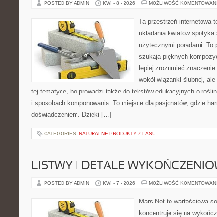
POSTED BY ADMIN
KWI - 8 - 2026
MOŻLIWOŚĆ KOMENTOWAN
Ta przestrzeń internetowa t
układania kwiatów spotyka s
użytecznymi poradami. To p
szukają pięknych kompozyc
lepiej zrozumieć znaczenie
wokół wiązanki ślubnej, al
tej tematyce, bo prowadzi także do tekstów edukacyjnych o rośli
i sposobach komponowania. To miejsce dla pasjonatów, gdzie har
doświadczeniem. Dzięki […]
CATEGORIES:
NATURALNE PRODUKTY Z LASU
LISTWY I DETALE WYKOŃCZENI
POSTED BY ADMIN
KWI - 7 - 2026
MOŻLIWOŚĆ KOMENTOWAN
Mars-Net to wartościowa se
koncentruje się na wykończe