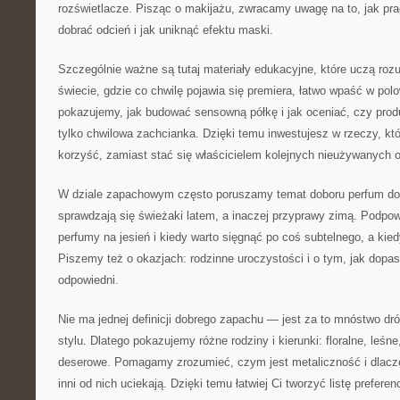
rozświetlacze. Pisząc o makijażu, zwracamy uwagę na to, jak prac
dobrać odcień i jak uniknąć efektu maski.
Szczególnie ważne są tutaj materiały edukacyjne, które uczą r
świecie, gdzie co chwilę pojawia się premiera, łatwo wpaść w pol
pokazujemy, jak budować sensowną półkę i jak oceniać, czy produ
tylko chwilowa zachcianka. Dzięki temu inwestujesz w rzeczy, kt
korzyść, zamiast stać się właścicielem kolejnych nieużywanych
W dziale zapachowym często poruszamy temat doboru perfum do 
sprawdzają się świeżaki latem, a inaczej przyprawy zimą. Podpo
perfumy na jesień i kiedy warto sięgnąć po coś subtelnego, a kie
Piszemy też o okazjach: rodzinne uroczystości i o tym, jak dopa
odpowiedni.
Nie ma jednej definicji dobrego zapachu — jest za to mnóstwo dr
stylu. Dlatego pokazujemy różne rodziny i kierunki: floralne, leśn
deserowe. Pomagamy zrozumieć, czym jest metaliczność i dlacze
inni od nich uciekają. Dzięki temu łatwiej Ci tworzyć listę prefere