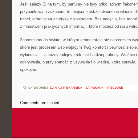
Jeśli zależy Ci na tym, by perfumy nie były tylko ładnym flakone
przypadkowym zakupem, to miejsce zostało stworzone właśnie dla
treści, które łączą estetykę z konkretem. Bez nadęcia, bez moral
z mnóstwem praktycznych informacji, które możesz od razu wdro
Zapraszamy do świata, w którym aromat staje się narzędziem wyra
skórę jest procesem wspierającym Twój komfort i pewność siebie.
wybierasz — a każdy kolejny krok jest bardziej trafiony. Właśnie o
odkrywania, o przyjemność z używania i o wiedzę, która sprawia,
spokojne.
CATEGORIES:
DANIA Z PIEKARNIKA – ZAPIEKANKI I PIECZONE
Comments are closed.