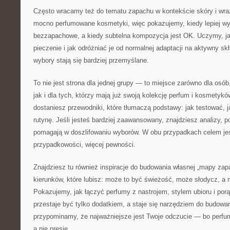
Często wracamy też do tematu zapachu w kontekście skóry i wrażl
mocno perfumowane kosmetyki, więc pokazujemy, kiedy lepiej wy
bezzapachowe, a kiedy subtelna kompozycja jest OK. Uczymy, j
pieczenie i jak odróżniać je od normalnej adaptacji na aktywny sk
wybory stają się bardziej przemyślane.
To nie jest strona dla jednej grupy — to miejsce zarówno dla osób
jak i dla tych, którzy mają już swoją kolekcję perfum i kosmetykó
dostaniesz przewodniki, które tłumaczą podstawy: jak testować, j
rutynę. Jeśli jesteś bardziej zaawansowany, znajdziesz analizy, p
pomagają w doszlifowaniu wyborów. W obu przypadkach celem jes
przypadkowości, więcej pewności.
Znajdziesz tu również inspiracje do budowania własnej „mapy zap
kierunków, które lubisz: może to być świeżość, może słodycz, a
Pokazujemy, jak łączyć perfumy z nastrojem, stylem ubioru i por
przestaje być tylko dodatkiem, a staje się narzędziem do budowa
przypominamy, że najważniejsze jest Twoje odczucie — bo perf
a nie presję.