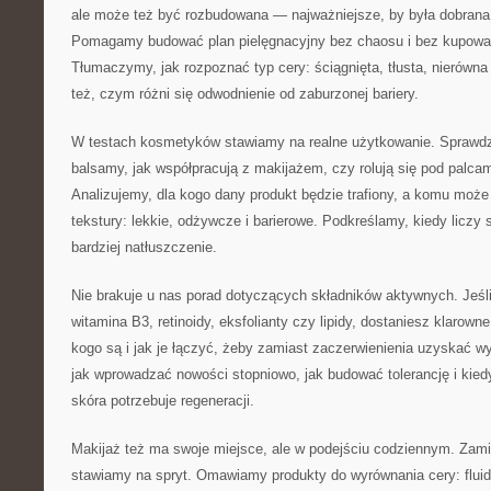
ale może też być rozbudowana — najważniejsze, by była dobrana
Pomagamy budować plan pielęgnacyjny bez chaosu i bez kupowan
Tłumaczymy, jak rozpoznać typ cery: ściągnięta, tłusta, nierówn
też, czym różni się odwodnienie od zaburzonej bariery.
W testach kosmetyków stawiamy na realne użytkowanie. Sprawdz
balsamy, jak współpracują z makijażem, czy rolują się pod palca
Analizujemy, dla kogo dany produkt będzie trafiony, a komu moż
tekstury: lekkie, odżywcze i barierowe. Podkreślamy, kiedy liczy s
bardziej natłuszczenie.
Nie brakuje u nas porad dotyczących składników aktywnych. Jeśl
witamina B3, retinoidy, eksfolianty czy lipidy, dostaniesz klarowne
kogo są i jak je łączyć, żeby zamiast zaczerwienienia uzyskać 
jak wprowadzać nowości stopniowo, jak budować tolerancję i kiedy
skóra potrzebuje regeneracji.
Makijaż też ma swoje miejsce, ale w podejściu codziennym. Zamia
stawiamy na spryt. Omawiamy produkty do wyrównania cery: fluid