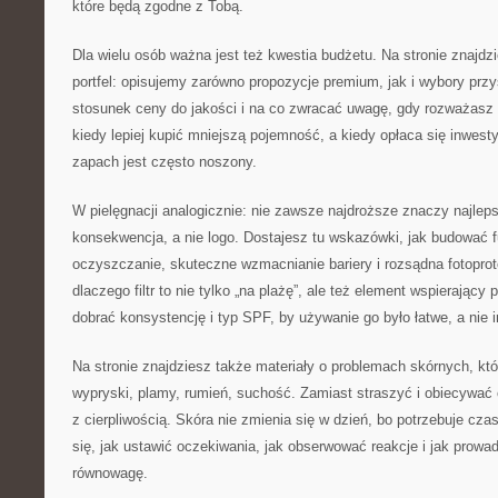
które będą zgodne z Tobą.
Dla wielu osób ważna jest też kwestia budżetu. Na stronie znajdz
portfel: opisujemy zarówno propozycje premium, jak i wybory prz
stosunek ceny do jakości i na co zwracać uwagę, gdy rozważasz
kiedy lepiej kupić mniejszą pojemność, a kiedy opłaca się inwesty
zapach jest często noszony.
W pielęgnacji analogicznie: nie zawsze najdroższe znaczy najleps
konsekwencja, a nie logo. Dostajesz tu wskazówki, jak budować 
oczyszczanie, skuteczne wzmacnianie bariery i rozsądna fotopr
dlaczego filtr to nie tylko „na plażę”, ale też element wspierający
dobrać konsystencję i typ SPF, by używanie go było łatwe, a nie i
Na stronie znajdziesz także materiały o problemach skórnych, któ
wypryski, plamy, rumień, suchość. Zamiast straszyć i obiecywać
z cierpliwością. Skóra nie zmienia się w dzień, bo potrzebuje cza
się, jak ustawić oczekiwania, jak obserwować reakcje i jak prowad
równowagę.