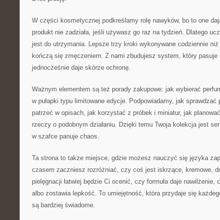
W części kosmetycznej podkreślamy rolę nawyków, bo to one dają
produkt nie zadziała, jeśli używasz go raz na tydzień. Dlatego ucz
jest do utrzymania. Lepsze trzy kroki wykonywane codziennie niż 
kończą się zmęczeniem. Z nami zbudujesz system, który pasuje 
jednocześnie daje skórze ochronę.
Ważnym elementem są też porady zakupowe: jak wybierać perfu
w pułapki typu limitowane edycje. Podpowiadamy, jak sprawdzać 
patrzeć w opisach, jak korzystać z próbek i miniatur, jak planowa
rzeczy o podobnym działaniu. Dzięki temu Twoja kolekcja jest se
w szafce panuje chaos.
Ta strona to także miejsce, gdzie możesz nauczyć się języka zap
czasem zaczniesz rozróżniać, czy coś jest iskrzące, kremowe, d
pielęgnacji łatwiej będzie Ci ocenić, czy formuła daje nawilżenie,
albo zostawia lepkość. To umiejętność, która przydaje się każdego
są bardziej świadome.