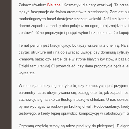
Zobacz również:
Bielizna
i Kosmetyki dla cery wrażliwej. Ta przes
łączyć fascynację do świata aromatów z rzetelnością. Zamiast pus
marketingowych haseł dostajesz szczere wnioski. Jeśli szukasz 
dobrać zapach na randkę albo polujesz na ogon, tutaj znajdziesz t
zestawić różne propozycje i podjąć wybór bez poczucia, że kupu
Temat perfum jest fascynujący, bo łączy wrażenia z chemią. Na s
czytać strukturę nut i na co zwracać uwagę: czy dominują cytrus
kremowa baza; czy serce idzie w stronę białych kwiatów, a baza o
Dzięki temu łatwiej Ci przewidzieć, czy dana propozycja będzie l
wyrazista.
W recenzjach liczy się nie tylko to, czy kompozycja jest przyjem
parametry: czas utrzymywania się, zasięg oraz to, jak zapach roz
zachowuje się na skórze tłustej, inaczej w chłodzie. U nas dowies
by nie wyciągać wniosków po krótkiej chwili. Podpowiadamy, kie
testowego, a kiedy lepiej sprawdzić kompozycję w całodniowym t
Ogromną częścią strony są także produkty do pielęgnacji. Pielę