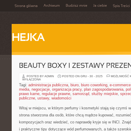
Archiwum
Budzisz mnie
Ja ciebie
Strona główna
Spis Treści
HEJKA
BEAUTY BOXY I ZESTAWY PREZ
POSTED BY ADMIN
POSTED ON GRU - 30 - 2025
MOŻLIWOŚĆ 
WYŁĄCZONA
Tagi:
administracja publiczna
,
biuro
,
biuro coworking
,
e-commerce
media
,
negocjacje
,
organizacja pracy
,
plan zagospodarowania
,
pol
prawo karne
,
regulacje prawne
,
samorząd
,
służby miejskie
,
sprze
publiczne
,
ustawy
,
wiadomości
Witaj w miejscu, w którym perfumy i kosmetyki stają się czymś wi
strona stworzona dla osób, które chcą mądrze kupować, rozumie
kompozycjach oraz wiedzieć, co naprawdę kryje się w INCI. Znajd
i praktyczne tipy dotyczące wód perfumowanych, a także szerokie