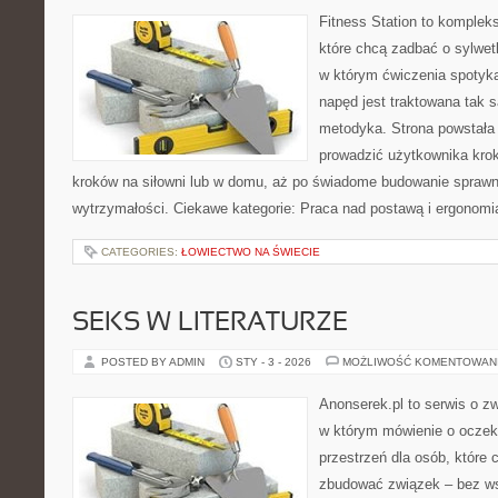
Fitness Station to komplek
które chcą zadbać o sylwet
w którym ćwiczenia spotyka
napęd jest traktowana tak 
metodyka. Strona powstała
prowadzić użytkownika krok
kroków na siłowni lub w domu, aż po świadome budowanie sprawn
wytrzymałości. Ciekawe kategorie: Praca nad postawą i ergonomi
CATEGORIES:
ŁOWIECTWO NA ŚWIECIE
SEKS W LITERATURZE
POSTED BY ADMIN
STY - 3 - 2026
MOŻLIWOŚĆ KOMENTOWAN
Anonserek.pl to serwis o z
w którym mówienie o oczeki
przestrzeń dla osób, które 
zbudować związek – bez wst