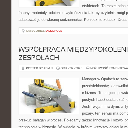
etykietach. To raczej atlas 
fasony, materiały, odcienie i wykończenia tak, by czytelnik mógł
adaptować je do własnej codzienności. Koniecznie zobacz: Dress
CATEGORIES:
ALKOHOLE
WSPÓŁPRACA MIĘDZYPOKOLEN
ZESPOŁACH
POSTED BY ADMIN
GRU - 26 - 2025
MOŻLIWOŚĆ KOMENTOWA
Manager w Opałach to serw
przedsiębiorców, kierownikó
e-biznes. To miejsce powst
pustych haseł dostarczać ko
Jeśli Twoja firma dymi, a T
pożary, ten serwis ma pomó
przekuć bałagan w proces. Polecamy także: Innowacje i rozwój 
technologie w biznesie. W świecie, w którym wszyscy obiecują m