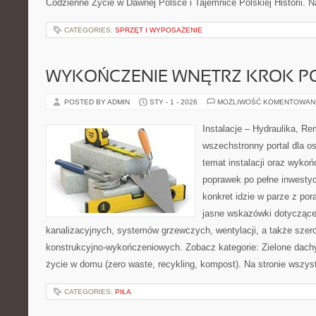
Codzienne Życie w Dawnej Polsce i Tajemnice Polskiej Historii. Na
CATEGORIES:
SPRZĘT I WYPOSAŻENIE
WYKOŃCZENIE WNĘTRZ KROK P
POSTED BY ADMIN
STY - 1 - 2026
MOŻLIWOŚĆ KOMENTOWAN
Instalacje – Hydraulika, R
wszechstronny portal dla o
temat instalacji oraz wyko
poprawek po pełne inwestyc
konkret idzie w parze z por
jasne wskazówki dotyczące 
kanalizacyjnych, systemów grzewczych, wentylacji, a także szer
konstrukcyjno-wykończeniowych. Zobacz kategorie: Zielone dachy
życie w domu (zero waste, recykling, kompost). Na stronie wszys
CATEGORIES:
PIŁA