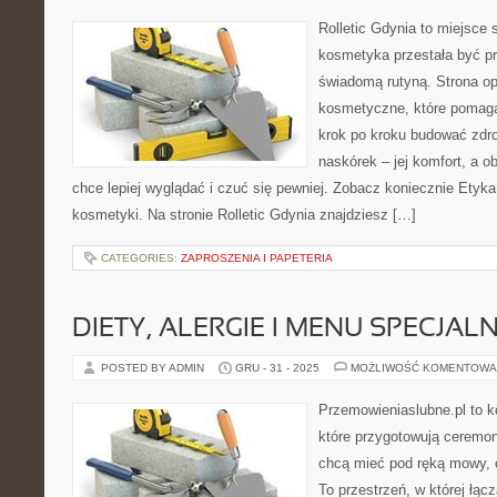
Rolletic Gdynia to miejsce
kosmetyka przestała być pr
świadomą rutyną. Strona opi
kosmetyczne, które pomaga
krok po kroku budować zdr
naskórek – jej komfort, a ob
chce lepiej wyglądać i czuć się pewniej. Zobacz koniecznie Etyka
kosmetyki. Na stronie Rolletic Gdynia znajdziesz […]
CATEGORIES:
ZAPROSZENIA I PAPETERIA
DIETY, ALERGIE I MENU SPECJAL
POSTED BY ADMIN
GRU - 31 - 2025
MOŻLIWOŚĆ KOMENTOWA
Przemowieniaslubne.pl to k
które przygotowują ceremon
chcą mieć pod ręką mowy, c
To przestrzeń, w której łąc