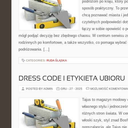
podróżom po kraju, który p
sposób praktyczny. To prze
chcą poznawać miasta i je
czytelnych podpowiedzi dot
łączy w sobie opowieść o po
mógł podjąć decyzję bez zbędnego chaosu. W centrum serwisu zna
rodzinnych po komfortowe, a także wszystko, co pomaga wybrać
podróżowania. […]
CATEGORIES:
RUDA ŚLĄSKA
DRESS CODE I ETYKIETA UBIORU
POSTED BY ADMIN
GRU - 27 - 2025
MOŻLIWOŚĆ KOMENTOWA
Tajus to magazyn modowy d
własnego stylu i jednocześ
różnych stron świata. W cen
włoski szyk, styl znad Bosf
nonszalancja, ale Tajus ni