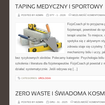
TAPING MEDYCZNY I SPORTOWY
POSTED BY ADMIN
STY - 1 - 2026
MOŻLIWOŚĆ KOMENTOWAN
FizjoCoach.pl to przyjazna
fizjoterapii, powrotowi do
terapii urazów. To miejsce
spotyka się z aktywnym sty
zdrowia staje się czytelny
mechanizmy bólu i uczy, 
bez ryzykownych skrótów. Polecamy kategorie: Psychologia bólu i r
szkolenia i literatura dla fizjoterapeutów. FizjoCoach.pl powstał 
działać systematycznie. Jeśli odzywa się […]
CATEGORIES:
UROLOGIA
ZERO WASTE I ŚWIADOMA KOS
POSTED BY ADMIN
GRU - 31 - 2025
MOŻLIWOŚĆ KOMENTOWA