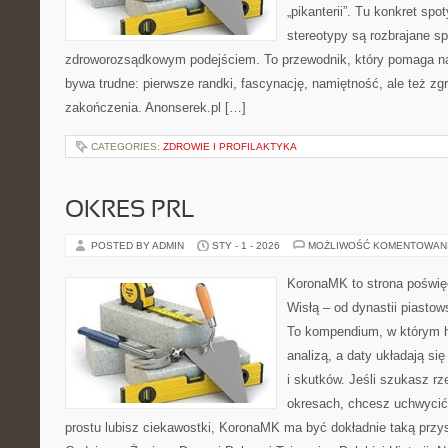
„pikanterii”. Tu konkret spo
stereotypy są rozbrajane s
zdroworozsądkowym podejściem. To przewodnik, który pomaga n
bywa trudne: pierwsze randki, fascynację, namiętność, ale też zgrz
zakończenia. Anonserek.pl […]
CATEGORIES:
ZDROWIE I PROFILAKTYKA
OKRES PRL
POSTED BY ADMIN
STY - 1 - 2026
MOŻLIWOŚĆ KOMENTOWAN
KoronaMK to strona poświęc
Wisłą – od dynastii piasto
To kompendium, w którym hi
analizą, a daty układają si
i skutków. Jeśli szukasz r
okresach, chcesz uchwycić
prostu lubisz ciekawostki, KoronaMK ma być dokładnie taką przys