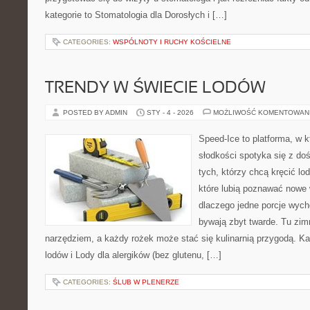
kategorie to Stomatologia dla Dorosłych i […]
CATEGORIES:
WSPÓLNOTY I RUCHY KOŚCIELNE
TRENDY W ŚWIECIE LODÓW
POSTED BY ADMIN
STY - 4 - 2026
MOŻLIWOŚĆ KOMENTOWAN
Speed-Ice to platforma, w k
słodkości spotyka się z do
tych, którzy chcą kręcić lo
które lubią poznawać nowe 
dlaczego jedne porcje wych
bywają zbyt twarde. Tu zimn
narzędziem, a każdy rożek może stać się kulinarnią przygodą. Kat
lodów i Lody dla alergików (bez glutenu, […]
CATEGORIES:
ŚLUB W PLENERZE