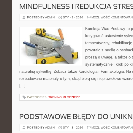
MINDFULNESS I REDUKCJA STRE
POSTED BY ADMIN
STY - 3 - 2026
MOŻLIWOŚĆ KOMENTOWAN
Korekcja Wad Postawy to pr
korygować ustawienie sylwe
terapeutyczny, rehabilitację
powstało z myślą o osobach,
proszą o uwagę, a także o t
systematycznie i krok po k
naturalną sylwetkę. Zobacz także Kardiologia i Farmakologia. Na 
rozbudowane materiały o tym, skąd biorą się nieprawidłowe wzorce
[…]
CATEGORIES:
TRENING MŁODZIEŻY
PODSTAWOWE BŁĘDY DO UNIKN
POSTED BY ADMIN
STY - 3 - 2026
MOŻLIWOŚĆ KOMENTOWAN