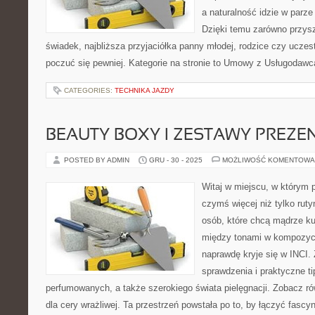
a naturalność idzie w parze
Dzięki temu zarówno przysz
świadek, najbliższa przyjaciółka panny młodej, rodzice czy ucze
poczuć się pewniej. Kategorie na stronie to Umowy z Usługodawca
CATEGORIES:
TECHNIKA JAZDY
BEAUTY BOXY I ZESTAWY PREZ
POSTED BY ADMIN
GRU - 30 - 2025
MOŻLIWOŚĆ KOMENTOWA
Witaj w miejscu, w którym p
czymś więcej niż tylko ruty
osób, które chcą mądrze k
między tonami w kompozycj
naprawdę kryje się w INCI. 
sprawdzenia i praktyczne t
perfumowanych, a także szerokiego świata pielęgnacji. Zobacz ró
dla cery wrażliwej. Ta przestrzeń powstała po to, by łączyć fascy