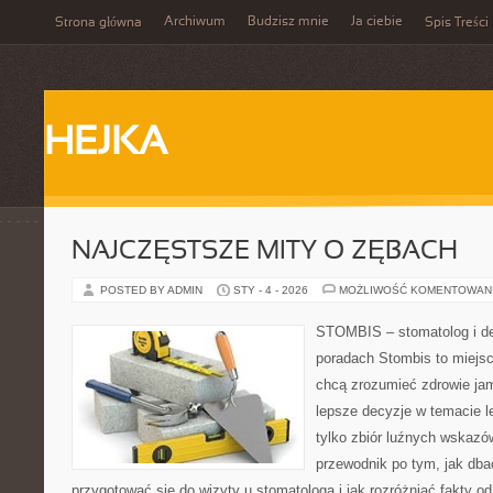
Archiwum
Budzisz mnie
Ja ciebie
Strona główna
Spis Treści
HEJKA
NAJCZĘSTSZE MITY O ZĘBACH
POSTED BY ADMIN
STY - 4 - 2026
MOŻLIWOŚĆ KOMENTOWAN
STOMBIS – stomatolog i de
poradach Stombis to miejsc
chcą zrozumieć zdrowie ja
lepsze decyzje w temacie le
tylko zbiór luźnych wskaz
przewodnik po tym, jak dba
przygotować się do wizyty u stomatologa i jak rozróżniać fakty o