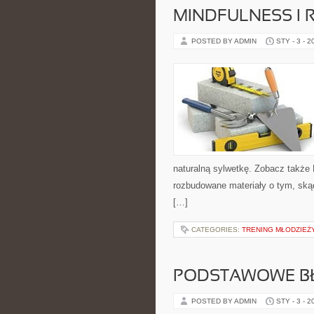
MINDFULNESS I 
POSTED BY ADMIN
STY - 3 - 2
naturalną sylwetkę. Zobacz także 
rozbudowane materiały o tym, skąd
[…]
CATEGORIES:
TRENING MŁODZIEŻ
PODSTAWOWE BŁ
POSTED BY ADMIN
STY - 3 - 2