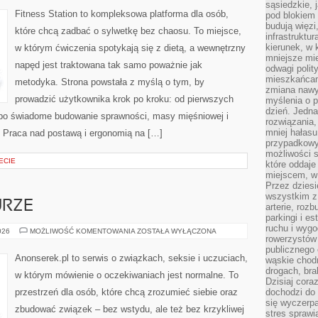
DO
sąsiedzkie, 
UNIKNIĘCIA
Fitness Station to kompleksowa platforma dla osób,
pod blokiem
budują więzi
które chcą zadbać o sylwetkę bez chaosu. To miejsce,
infrastruktur
kierunek, w 
w którym ćwiczenia spotykają się z dietą, a wewnętrzny
mniejsze mi
napęd jest traktowana tak samo poważnie jak
odwagi polit
mieszkańcam
metodyka. Strona powstała z myślą o tym, by
zmiana nawy
prowadzić użytkownika krok po kroku: od pierwszych
myślenia o p
dzień. Jedna
 po świadome budowanie sprawności, masy mięśniowej i
rozwiązania,
mniej hałasu
: Praca nad postawą i ergonomią na […]
przypadkowy
możliwości 
ECIE
które oddaje
miejscem, w 
Przez dziesi
wszystkim z
URZE
arterie, roz
parkingi i e
ruchu i wygo
SEKS
026
MOŻLIWOŚĆ KOMENTOWANIA
ZOSTAŁA WYŁĄCZONA
rowerzystów 
W
LITERATURZE
publicznego 
Anonserek.pl to serwis o związkach, seksie i uczuciach,
wąskie chodn
drogach, bra
w którym mówienie o oczekiwaniach jest normalne. To
Dzisiaj cor
przestrzeń dla osób, które chcą zrozumieć siebie oraz
dochodzi do 
się wyczerpa
zbudować związek – bez wstydu, ale też bez krzykliwej
stres sprawi