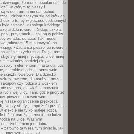
ic dziwnego, że rośnie popularność idei
udzi”, w którym to pieszy i
 są w centrum, a nie samochód.
azne ludziom zaczyna się od krótkich
Chodzi o to, by większość codziennych
było załatwić w zasięgu krótkiego
przejażdżki rowerem. Sklep, szkoła,
 park, przystanek – jeśli są w pobliżu,
eby wsiadać do auta. Taki model
wa „miastem 15-minutowym”, bo
 w ciągu kwadransa pieszo lub rowerem
najważniejszych usług. Dzięki temu
staje się mniej męcząca, ulice mniej
a mieszkańcy bardziej aktywni
Kluczowym elementem miasta dla ludzi
e, szerokie chodniki i sensownie
e ścieżki rowerowe. Dla dziecka
szkoły rowerem, dla osoby starszej
z zakupów czy rodzica z wózkiem
 nie dystans, ale właśnie poczucie
 ruchliwej ulicy. Tam, gdzie priorytet
howi pieszemu i rowerowemu,
ę niższe ograniczenia prędkości,
h, tworzy strefy „tempo 30” i przejścia
W efekcie nie tylko maleje liczba
e też jakość życia rośnie, bo ludzie
chodzą na ulicę. Ważnym
ńcem tych zmian jest dobra
– zarówno ta w realnym świecie, jak i
szkańcy wymieniają się