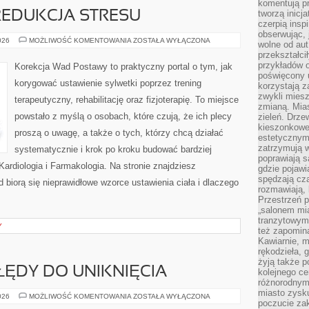
komentują pr
tworzą inicj
REDUKCJA STRESU
czerpią insp
obserwując, 
MINDFULNESS
026
MOŻLIWOŚĆ KOMENTOWANIA
ZOSTAŁA WYŁĄCZONA
wolne od aut
I
przekształci
REDUKCJA
STRESU
przykładów 
Korekcja Wad Postawy to praktyczny portal o tym, jak
poświęcony u
korygować ustawienie sylwetki poprzez trening
korzystają z
zwykli mies
terapeutyczny, rehabilitację oraz fizjoterapię. To miejsce
zmianą. Mias
powstało z myślą o osobach, które czują, że ich plecy
zieleń. Drze
kieszonkowe 
proszą o uwagę, a także o tych, którzy chcą działać
estetycznym
zatrzymują w
systematycznie i krok po kroku budować bardziej
poprawiają 
Kardiologia i Farmakologia. Na stronie znajdziesz
gdzie pojawia
spędzają cza
 biorą się nieprawidłowe wzorce ustawienia ciała i dlaczego
rozmawiają, 
Przestrzeń p
„salonem mia
tranzytowym
Y
też zapomina
Kawiarnie, m
rękodzieła, 
żyją także p
ĘDY DO UNIKNIĘCIA
kolejnego c
różnorodnym
miasto zysku
PODSTAWOWE
026
MOŻLIWOŚĆ KOMENTOWANIA
ZOSTAŁA WYŁĄCZONA
poczucie zak
BŁĘDY