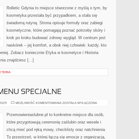
I
ŚWIADOMA
Rolletic Gdynia to miejsce stworzone z myślą o tym, by
KOSMETYCZKA
kosmetyka przestała być przypadkiem, a stała się
świadomą rutyną. Strona opisuje formuły oraz zabiegi
kosmetyczne, które pomagają poznać potrzeby skóry i
krok po kroku budować zdrowy wygląd. W centrum jest
naskórek – jej komfort, a obok niej człowiek: każdy, kto
ewniej. Zobacz koniecznie Etyka w kosmetyce i Historia
ynia znajdziesz […]
ETERIA
I MENU SPECJALNE
DIETY,
 2025
MOŻLIWOŚĆ KOMENTOWANIA
ZOSTAŁA WYŁĄCZONA
ALERGIE
I
MENU
Przemowieniaslubne.pl to konkretne miejsce dla osób,
SPECJALNE
które przygotowują ceremonię zaślubin oraz wesele i
chcą mieć pod ręką mowy, checklisty oraz natchnienia.
To przestrzeń, w której łączą się emocje z organizacją,