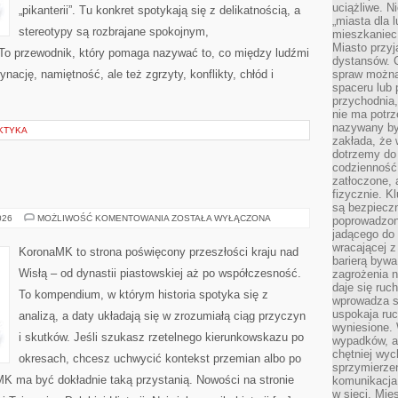
uciążliwe. N
„pikanterii”. Tu konkret spotykają się z delikatnością, a
„miasta dla l
stereotypy są rozbrajane spokojnym,
mieszkaniec
Miasto przyj
o przewodnik, który pomaga nazywać to, co między ludźmi
dystansów. 
nację, namiętność, ale też zgrzyty, konflikty, chłód i
spraw można 
spaceru lub 
przychodnia,
nie ma potrz
nazywany by
AKTYKA
zakłada, że
dotrzemy do 
codzienność 
zatłoczone, 
fizycznie. 
są bezpieczn
OKRES
026
MOŻLIWOŚĆ KOMENTOWANIA
ZOSTAŁA WYŁĄCZONA
poprowadzon
PRL
jadącego do 
wracającej 
KoronaMK to strona poświęcony przeszłości kraju nad
barierą bywa
Wisłą – od dynastii piastowskiej aż po współczesność.
zagrożenia na
daje się ruc
To kompendium, w którym historia spotyka się z
wprowadza si
uspokaja ruc
analizą, a daty układają się w zrozumiałą ciąg przyczyn
wyniesione. 
i skutków. Jeśli szukasz rzetelnego kierunkowskazu po
wypadków, al
chętniej wy
okresach, chcesz uchwycić kontekst przemian albo po
sprzymierze
MK ma być dokładnie taką przystanią. Nowości na stronie
komunikacja 
w sieci. Mie