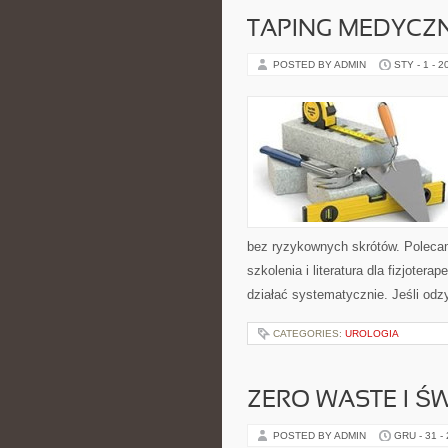
TAPING MEDYCZ
POSTED BY ADMIN
STY - 1 - 2
bez ryzykownych skrótów. Polecamy 
szkolenia i literatura dla fizjoter
działać systematycznie. Jeśli odz
CATEGORIES:
UROLOGIA
ZERO WASTE I 
POSTED BY ADMIN
GRU - 31 -