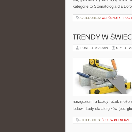
kategorie to Stomatologia dla Doro
CATEGORIES:
WSPÓLNOTY I RUCH
TRENDY W ŚWIE
POSTED BY ADMIN
STY - 4 - 2
narzędziem, a każdy rożek może st
lodów i Lody dla alergików (bez gl
CATEGORIES:
ŚLUB W PLENERZE