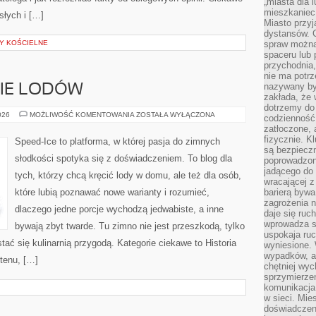
„miasta dla l
mieszkaniec
słych i […]
Miasto przyj
dystansów. 
Y KOŚCIELNE
spraw można 
spaceru lub 
przychodnia,
nie ma potrz
nazywany by
CIE LODÓW
zakłada, że
dotrzemy do 
TRENDY
026
MOŻLIWOŚĆ KOMENTOWANIA
ZOSTAŁA WYŁĄCZONA
codzienność 
W
zatłoczone, 
ŚWIECIE
LODÓW
fizycznie. 
Speed-Ice to platforma, w której pasja do zimnych
są bezpieczn
słodkości spotyka się z doświadczeniem. To blog dla
poprowadzon
jadącego do 
tych, którzy chcą kręcić lody w domu, ale też dla osób,
wracającej 
które lubią poznawać nowe warianty i rozumieć,
barierą bywa
zagrożenia na
dlaczego jedne porcje wychodzą jedwabiste, a inne
daje się ruc
wprowadza si
bywają zbyt twarde. Tu zimno nie jest przeszkodą, tylko
uspokaja ruc
ać się kulinarnią przygodą. Kategorie ciekawe to Historia
wyniesione. 
wypadków, al
utenu, […]
chętniej wy
sprzymierze
komunikacja 
w sieci. Mie
doświadczen