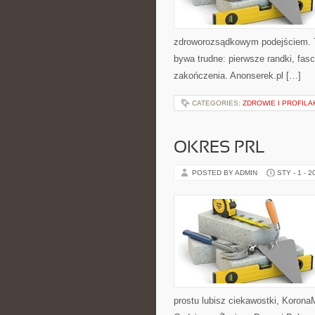
zdroworozsądkowym podejściem. T
bywa trudne: pierwsze randki, fascy
zakończenia. Anonserek.pl […]
CATEGORIES:
ZDROWIE I PROFIL
OKRES PRL
POSTED BY ADMIN
STY - 1 - 2
prostu lubisz ciekawostki, Korona