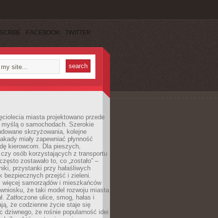
SCRIBE
FACEBOOK
TWITTER
ęciolecia miasta projektowano przede
 myślą o samochodach. Szerokie
budowane skrzyżowania, kolejne
stakady miały zapewniać płynność
dę kierowcom. Dla pieszych,
czy osób korzystających z transportu
często zostawało to, co „zostało” –
iki, przystanki przy hałaśliwych
k bezpiecznych przejść i zieleni.
az więcej samorządów i mieszkańców
wniosku, że taki model rozwoju miasta
ł. Zatłoczone ulice, smog, hałas i
ają, że codzienne życie staje się
ic dziwnego, że rośnie popularność idei