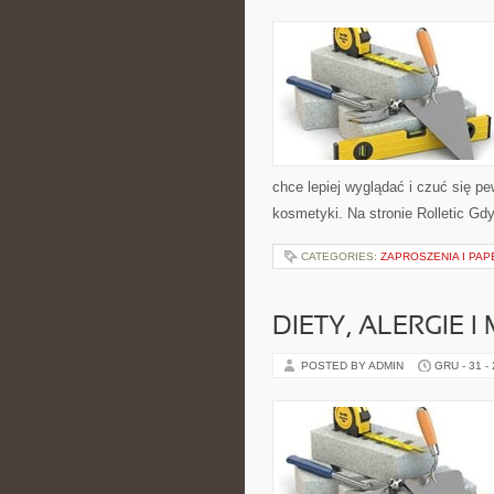
chce lepiej wyglądać i czuć się p
kosmetyki. Na stronie Rolletic Gd
CATEGORIES:
ZAPROSZENIA I PAP
DIETY, ALERGIE 
POSTED BY ADMIN
GRU - 31 -