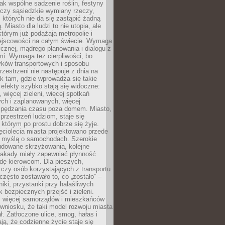
jak wspólne sadzenie roślin, festyny
 czy sąsiedzkie wymiany rzeczy,
, których nie da się zastąpić żadną
ą. Miasto dla ludzi to nie utopia, ale
którym już podążają metropolie i
ejscowości na całym świecie. Wymaga
ycznej, mądrego planowania i dialogu z
i. Wymaga też cierpliwości, bo
ków transportowych i sposobu
rzestrzeni nie następuje z dnia na
k tam, gdzie wprowadza się takie
 efekty szybko stają się widoczne:
, więcej zieleni, więcej spotkań
ch i zaplanowanych, więcej
spędzania czasu poza domem. Miasto,
 przestrzeń ludziom, staje się
którym po prostu dobrze się żyje.
ęciolecia miasta projektowano przede
 myślą o samochodach. Szerokie
budowane skrzyżowania, kolejne
stakady miały zapewniać płynność
dę kierowcom. Dla pieszych,
czy osób korzystających z transportu
często zostawało to, co „zostało” –
iki, przystanki przy hałaśliwych
k bezpiecznych przejść i zieleni.
az więcej samorządów i mieszkańców
wniosku, że taki model rozwoju miasta
ł. Zatłoczone ulice, smog, hałas i
ają, że codzienne życie staje się