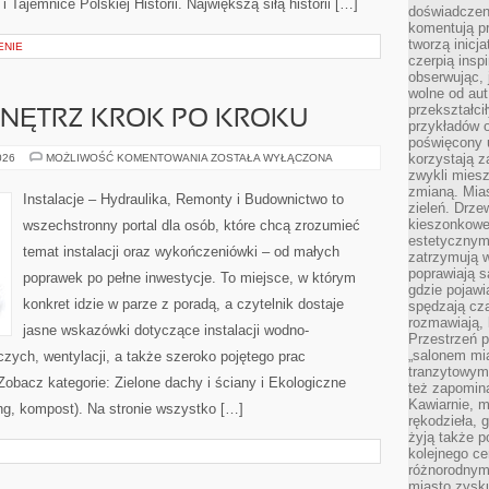
Tajemnice Polskiej Historii. Największą siłą historii […]
doświadczen
komentują pr
tworzą inicj
ENIE
czerpią insp
obserwując, 
wolne od aut
przekształci
NĘTRZ KROK PO KROKU
przykładów 
poświęcony u
WYKOŃCZENIE
korzystają z
026
MOŻLIWOŚĆ KOMENTOWANIA
ZOSTAŁA WYŁĄCZONA
WNĘTRZ
zwykli mies
KROK
zmianą. Mias
PO
Instalacje – Hydraulika, Remonty i Budownictwo to
KROKU
zieleń. Drze
kieszonkowe 
wszechstronny portal dla osób, które chcą zrozumieć
estetycznym
temat instalacji oraz wykończeniówki – od małych
zatrzymują w
poprawiają 
poprawek po pełne inwestycje. To miejsce, w którym
gdzie pojawia
konkret idzie w parze z poradą, a czytelnik dostaje
spędzają cza
rozmawiają, 
jasne wskazówki dotyczące instalacji wodno-
Przestrzeń p
„salonem mia
ych, wentylacji, a także szeroko pojętego prac
tranzytowym
obacz kategorie: Zielone dachy i ściany i Ekologiczne
też zapomina
Kawiarnie, m
ng, kompost). Na stronie wszystko […]
rękodzieła, 
żyją także p
kolejnego c
różnorodnym
miasto zysku