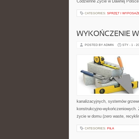
Codzienne Życie w Dawnej Polsce i 
CATEGORIES:
SPRZĘT I WYPOSAŻ
WYKOŃCZENIE W
POSTED BY ADMIN
STY - 1 - 2
kanalizacyjnych, systemów grzewcz
konstrukcyjno-wykończeniowych. Z
życie w domu (zero waste, recykli
CATEGORIES:
PIŁA