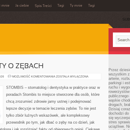
z mnie
Ja ciebie
Tagi
Ty mnie
Tagi
Spis Treści
SUB
TY O ZĘBACH
Przez dziesi
wszystkim z
NAJCZĘSTSZE
026
MOŻLIWOŚĆ KOMENTOWANIA
ZOSTAŁA WYŁĄCZONA
arterie, roz
MITY
parkingi i e
O
ZĘBACH
ruchu i wygo
STOMBIS – stomatolog i dentystyka w praktyce oraz w
rowerzystów 
poradach Stombis to miejsce stworzone dla osób, które
publicznego 
wąskie chodn
chcą zrozumieć zdrowie jamy ustnej i podejmować
drogach, bra
lepsze decyzje w temacie leczenia zębów. To nie jest
Dzisiaj cor
dochodzi do 
tylko zbiór luźnych wskazówek, ale kompleksowy
się wyczerpa
stres sprawi
przewodnik po tym, jak dbać o zęby na co dzień, jak
uciążliwe. N
tologa i jak rozróżniać fakty od obiegowych opinii. Ciekawe