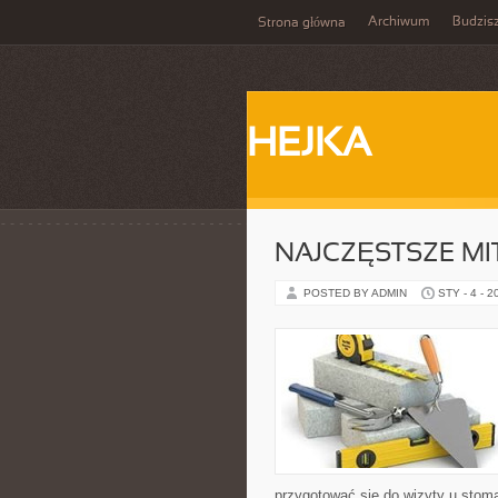
Archiwum
Budzis
Strona główna
HEJKA
NAJCZĘSTSZE MI
POSTED BY ADMIN
STY - 4 - 2
przygotować się do wizyty u stoma