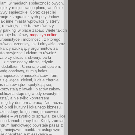
iami w mediach społecznościowych,
ojekty miejscowego planu, wspólnie
atywy sąsiedzkie. Coraz częściej
irację z zagranicznych przykładów,
jak inne miasta wprowadziły strefy
, rozwinęły sieć tramwajów czy
ły parkingi w place zabaw. Wiele takich
opisuje branżowy
magazyn online
rbanistyce i mobilności, z którego
arówno urzędnicy, jak i aktywiści oraz
zkańcy szukający argumentów za
to przyjazne ludziom to również
wa przy ulicach, skwery, parki
i zielone dachy nie są jedynie
 dodatkiem. Chronią przed upałem,
odę opadową, tłumią hałas i
samopoczucie mieszkańców. Tam,
 się więcej zieleni, ludzie chętniej
s na zewnątrz, spotykają się,
korzystają z ławek i placów zabaw.
ubliczna staje się wtedy swoistym
sta”, a nie tylko korytarzem
 między domem a pracą. Nie można
ć o roli kultury i lokalnego biznesu.
ałe sklepy, księgarnie, pracownie
galerie – wszystko to sprawia, że ulice
o godzinach pracy biur. Kiedy zamiast
entrum handlowego powstaje pasaż z
i, mniejszymi punktami usługowymi,
je charakter, a mieszkańcy –