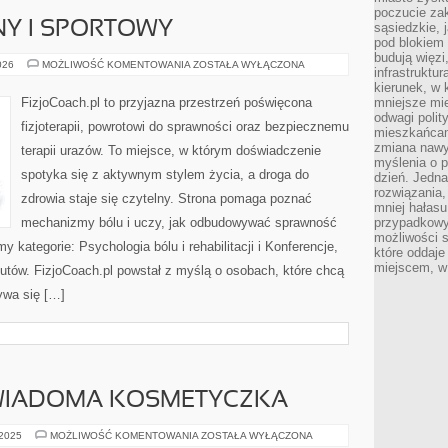
poczucie zak
NY I SPORTOWY
sąsiedzkie, 
pod blokiem
budują więzi
TAPING
026
MOŻLIWOŚĆ KOMENTOWANIA
ZOSTAŁA WYŁĄCZONA
infrastruktur
MEDYCZNY
I
kierunek, w 
SPORTOWY
FizjoCoach.pl to przyjazna przestrzeń poświęcona
mniejsze mi
odwagi polit
fizjoterapii, powrotowi do sprawności oraz bezpiecznemu
mieszkańcam
zmiana nawy
terapii urazów. To miejsce, w którym doświadczenie
myślenia o p
spotyka się z aktywnym stylem życia, a droga do
dzień. Jedna
rozwiązania,
zdrowia staje się czytelny. Strona pomaga poznać
mniej hałasu
mechanizmy bólu i uczy, jak odbudowywać sprawność
przypadkowy
możliwości 
kategorie: Psychologia bólu i rehabilitacji i Konferencje,
które oddaje
miejscem, w 
apeutów. FizjoCoach.pl powstał z myślą o osobach, które chcą
ywa się […]
ŚWIADOMA KOSMETYCZKA
ZERO
 2025
MOŻLIWOŚĆ KOMENTOWANIA
ZOSTAŁA WYŁĄCZONA
WASTE