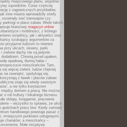
ojekty miejscowego planu, wspólnie
atywy sąsiedzkie. Coraz częściej
irację z zagranicznych przykładów,
jak inne miasta wprowadziły strefy
, rozwinęły sieć tramwajów czy
ły parkingi w place zabaw. Wiele takich
opisuje branżowy
magazyn online
rbanistyce i mobilności, z którego
arówno urzędnicy, jak i aktywiści oraz
zkańcy szukający argumentów za
to przyjazne ludziom to również
wa przy ulicach, skwery, parki
i zielone dachy nie są jedynie
 dodatkiem. Chronią przed upałem,
odę opadową, tłumią hałas i
samopoczucie mieszkańców. Tam,
 się więcej zieleni, ludzie chętniej
s na zewnątrz, spotykają się,
korzystają z ławek i placów zabaw.
ubliczna staje się wtedy swoistym
sta”, a nie tylko korytarzem
 między domem a pracą. Nie można
ć o roli kultury i lokalnego biznesu.
ałe sklepy, księgarnie, pracownie
galerie – wszystko to sprawia, że ulice
o godzinach pracy biur. Kiedy zamiast
entrum handlowego powstaje pasaż z
i, mniejszymi punktami usługowymi,
je charakter, a mieszkańcy –
orzenienia. Małe inicjatywy