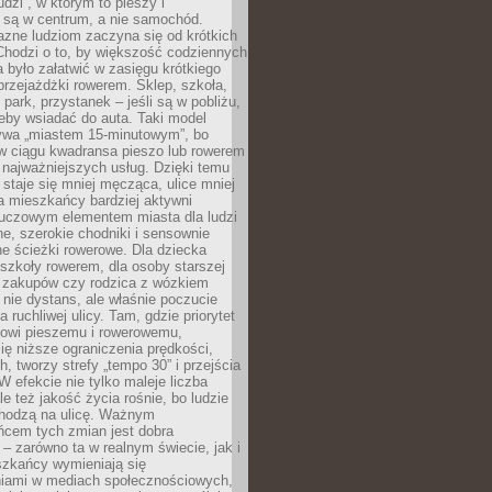
udzi”, w którym to pieszy i
 są w centrum, a nie samochód.
azne ludziom zaczyna się od krótkich
Chodzi o to, by większość codziennych
było załatwić w zasięgu krótkiego
przejażdżki rowerem. Sklep, szkoła,
 park, przystanek – jeśli są w pobliżu,
eby wsiadać do auta. Taki model
wa „miastem 15-minutowym”, bo
 w ciągu kwadransa pieszo lub rowerem
najważniejszych usług. Dzięki temu
staje się mniej męcząca, ulice mniej
a mieszkańcy bardziej aktywni
Kluczowym elementem miasta dla ludzi
e, szerokie chodniki i sensownie
e ścieżki rowerowe. Dla dziecka
szkoły rowerem, dla osoby starszej
z zakupów czy rodzica z wózkiem
 nie dystans, ale właśnie poczucie
 ruchliwej ulicy. Tam, gdzie priorytet
howi pieszemu i rowerowemu,
ę niższe ograniczenia prędkości,
h, tworzy strefy „tempo 30” i przejścia
W efekcie nie tylko maleje liczba
e też jakość życia rośnie, bo ludzie
chodzą na ulicę. Ważnym
ńcem tych zmian jest dobra
– zarówno ta w realnym świecie, jak i
szkańcy wymieniają się
iami w mediach społecznościowych,