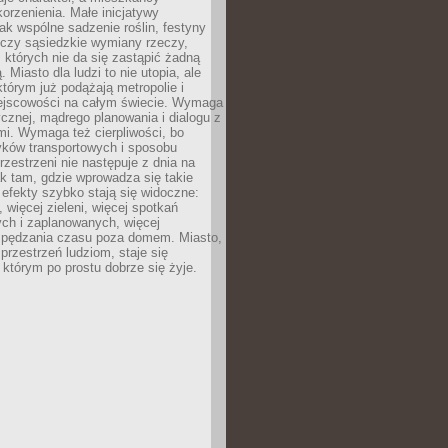
orzenienia. Małe inicjatywy
jak wspólne sadzenie roślin, festyny
 czy sąsiedzkie wymiany rzeczy,
, których nie da się zastąpić żadną
ą. Miasto dla ludzi to nie utopia, ale
którym już podążają metropolie i
ejscowości na całym świecie. Wymaga
ycznej, mądrego planowania i dialogu z
i. Wymaga też cierpliwości, bo
ków transportowych i sposobu
rzestrzeni nie następuje z dnia na
k tam, gdzie wprowadza się takie
 efekty szybko stają się widoczne:
, więcej zieleni, więcej spotkań
ch i zaplanowanych, więcej
spędzania czasu poza domem. Miasto,
 przestrzeń ludziom, staje się
którym po prostu dobrze się żyje.