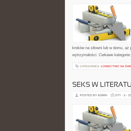
kroków na siłowni lub w domu, aż
wytrzymałości. Ciekawe kategorie
CATEGORIES:
ŁOWIECTWO NA ŚWI
SEKS W LITERAT
POSTED BY ADMIN
STY - 3 - 2