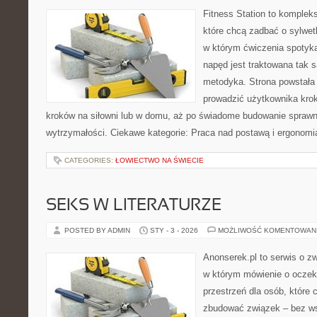
Fitness Station to komplek
które chcą zadbać o sylwet
w którym ćwiczenia spotyka
napęd jest traktowana tak 
metodyka. Strona powstała
prowadzić użytkownika krok
kroków na siłowni lub w domu, aż po świadome budowanie sprawn
wytrzymałości. Ciekawe kategorie: Praca nad postawą i ergonomi
CATEGORIES:
ŁOWIECTWO NA ŚWIECIE
SEKS W LITERATURZE
POSTED BY ADMIN
STY - 3 - 2026
MOŻLIWOŚĆ KOMENTOWAN
Anonserek.pl to serwis o z
w którym mówienie o oczeki
przestrzeń dla osób, które 
zbudować związek – bez wst