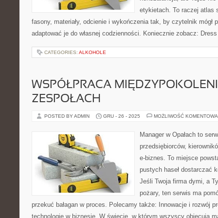
etykietach. To raczej atlas 
fasony, materiały, odcienie i wykończenia tak, by czytelnik mógł
adaptować je do własnej codzienności. Koniecznie zobacz: Dress
CATEGORIES:
ALKOHOLE
WSPÓŁPRACA MIĘDZYPOKOLEN
ZESPOŁACH
POSTED BY ADMIN
GRU - 26 - 2025
MOŻLIWOŚĆ KOMENTOWA
Manager w Opałach to serw
przedsiębiorców, kierownikó
e-biznes. To miejsce powst
pustych haseł dostarczać ko
Jeśli Twoja firma dymi, a T
pożary, ten serwis ma pomó
przekuć bałagan w proces. Polecamy także: Innowacje i rozwój 
technologie w biznesie. W świecie, w którym wszyscy obiecują m