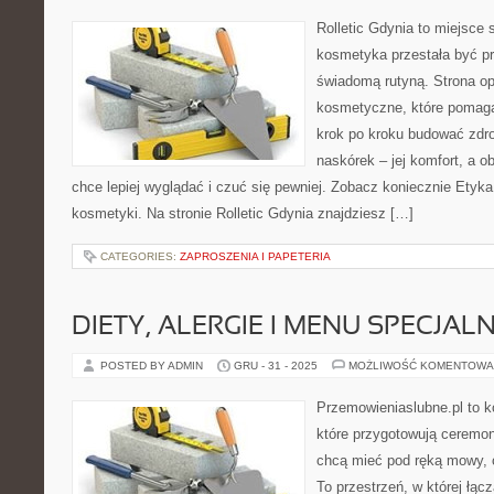
Rolletic Gdynia to miejsce
kosmetyka przestała być pr
świadomą rutyną. Strona opi
kosmetyczne, które pomaga
krok po kroku budować zdr
naskórek – jej komfort, a ob
chce lepiej wyglądać i czuć się pewniej. Zobacz koniecznie Etyka
kosmetyki. Na stronie Rolletic Gdynia znajdziesz […]
CATEGORIES:
ZAPROSZENIA I PAPETERIA
DIETY, ALERGIE I MENU SPECJAL
POSTED BY ADMIN
GRU - 31 - 2025
MOŻLIWOŚĆ KOMENTOWA
Przemowieniaslubne.pl to k
które przygotowują ceremon
chcą mieć pod ręką mowy, c
To przestrzeń, w której łąc