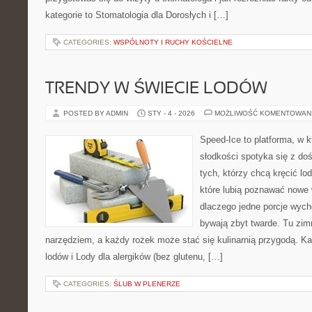
kategorie to Stomatologia dla Dorosłych i […]
CATEGORIES:
WSPÓLNOTY I RUCHY KOŚCIELNE
TRENDY W ŚWIECIE LODÓW
POSTED BY ADMIN
STY - 4 - 2026
MOŻLIWOŚĆ KOMENTOWAN
Speed-Ice to platforma, w k
słodkości spotyka się z do
tych, którzy chcą kręcić lo
które lubią poznawać nowe 
dlaczego jedne porcje wych
bywają zbyt twarde. Tu zimn
narzędziem, a każdy rożek może stać się kulinarnią przygodą. Kat
lodów i Lody dla alergików (bez glutenu, […]
CATEGORIES:
ŚLUB W PLENERZE