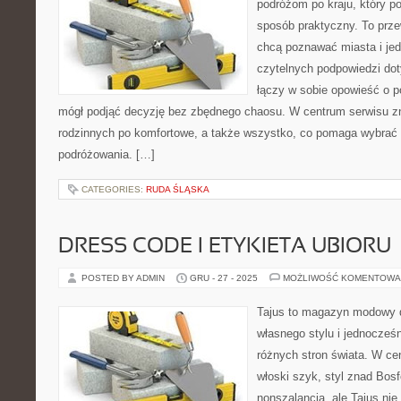
podróżom po kraju, który p
sposób praktyczny. To prze
chcą poznawać miasta i je
czytelnych podpowiedzi dot
łączy w sobie opowieść o po
mógł podjąć decyzję bez zbędnego chaosu. W centrum serwisu zna
rodzinnych po komfortowe, a także wszystko, co pomaga wybrać
podróżowania. […]
CATEGORIES:
RUDA ŚLĄSKA
DRESS CODE I ETYKIETA UBIORU
POSTED BY ADMIN
GRU - 27 - 2025
MOŻLIWOŚĆ KOMENTOWA
Tajus to magazyn modowy d
własnego stylu i jednocześ
różnych stron świata. W cen
włoski szyk, styl znad Bosf
nonszalancja, ale Tajus ni