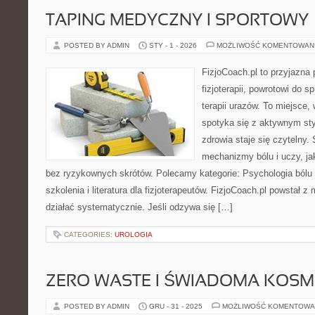
TAPING MEDYCZNY I SPORTOWY
POSTED BY ADMIN
STY - 1 - 2026
MOŻLIWOŚĆ KOMENTOWAN
FizjoCoach.pl to przyjazna
fizjoterapii, powrotowi do
terapii urazów. To miejsce
spotyka się z aktywnym sty
zdrowia staje się czytelny
mechanizmy bólu i uczy, 
bez ryzykownych skrótów. Polecamy kategorie: Psychologia bólu i r
szkolenia i literatura dla fizjoterapeutów. FizjoCoach.pl powstał 
działać systematycznie. Jeśli odzywa się […]
CATEGORIES:
UROLOGIA
ZERO WASTE I ŚWIADOMA KOS
POSTED BY ADMIN
GRU - 31 - 2025
MOŻLIWOŚĆ KOMENTOWA