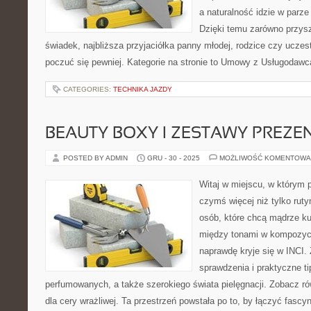
a naturalność idzie w parze
Dzięki temu zarówno przysz
świadek, najbliższa przyjaciółka panny młodej, rodzice czy ucze
poczuć się pewniej. Kategorie na stronie to Umowy z Usługodawca
CATEGORIES:
TECHNIKA JAZDY
BEAUTY BOXY I ZESTAWY PREZ
POSTED BY ADMIN
GRU - 30 - 2025
MOŻLIWOŚĆ KOMENTOWA
Witaj w miejscu, w którym p
czymś więcej niż tylko ruty
osób, które chcą mądrze k
między tonami w kompozycj
naprawdę kryje się w INCI. 
sprawdzenia i praktyczne t
perfumowanych, a także szerokiego świata pielęgnacji. Zobacz ró
dla cery wrażliwej. Ta przestrzeń powstała po to, by łączyć fascy