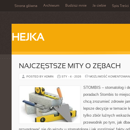
Archiwum
Budzisz mnie
Ja ciebie
Strona główna
Spis Treści
HEJKA
NAJCZĘSTSZE MITY O ZĘBACH
POSTED BY ADMIN
STY - 4 - 2026
MOŻLIWOŚĆ KOMENTOWAN
STOMBIS – stomatolog i de
poradach Stombis to miejsc
chcą zrozumieć zdrowie ja
lepsze decyzje w temacie le
tylko zbiór luźnych wskaz
przewodnik po tym, jak dba
przygotować się do wizyty u stomatologa i jak rozróżniać fakty o