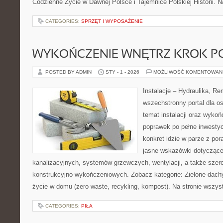
Codzienne Życie w Dawnej Polsce i Tajemnice Polskiej Historii. Na
CATEGORIES:
SPRZĘT I WYPOSAŻENIE
WYKOŃCZENIE WNĘTRZ KROK P
POSTED BY ADMIN
STY - 1 - 2026
MOŻLIWOŚĆ KOMENTOWAN
Instalacje – Hydraulika, R
wszechstronny portal dla o
temat instalacji oraz wyko
poprawek po pełne inwestyc
konkret idzie w parze z por
jasne wskazówki dotyczące 
kanalizacyjnych, systemów grzewczych, wentylacji, a także szer
konstrukcyjno-wykończeniowych. Zobacz kategorie: Zielone dachy
życie w domu (zero waste, recykling, kompost). Na stronie wszys
CATEGORIES:
PIŁA