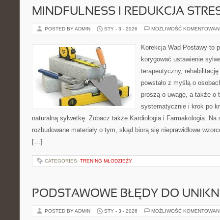
MINDFULNESS I REDUKCJA STRE
POSTED BY ADMIN
STY - 3 - 2026
MOŻLIWOŚĆ KOMENTOWAN
Korekcja Wad Postawy to pr
korygować ustawienie sylwe
terapeutyczny, rehabilitację
powstało z myślą o osobach,
proszą o uwagę, a także o t
systematycznie i krok po k
naturalną sylwetkę. Zobacz także Kardiologia i Farmakologia. Na 
rozbudowane materiały o tym, skąd biorą się nieprawidłowe wzorce
[…]
CATEGORIES:
TRENING MŁODZIEŻY
PODSTAWOWE BŁĘDY DO UNIKN
POSTED BY ADMIN
STY - 3 - 2026
MOŻLIWOŚĆ KOMENTOWAN