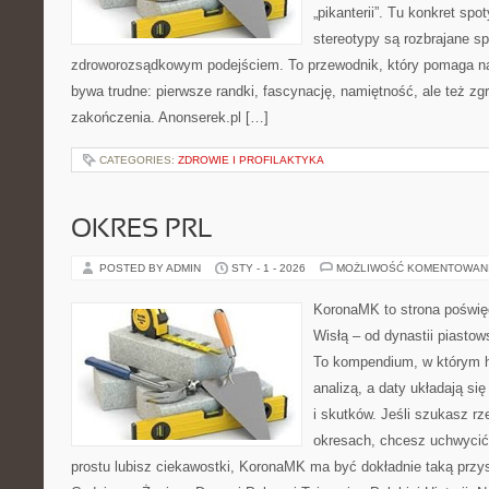
„pikanterii”. Tu konkret spo
stereotypy są rozbrajane s
zdroworozsądkowym podejściem. To przewodnik, który pomaga n
bywa trudne: pierwsze randki, fascynację, namiętność, ale też zgrz
zakończenia. Anonserek.pl […]
CATEGORIES:
ZDROWIE I PROFILAKTYKA
OKRES PRL
POSTED BY ADMIN
STY - 1 - 2026
MOŻLIWOŚĆ KOMENTOWAN
KoronaMK to strona poświęc
Wisłą – od dynastii piasto
To kompendium, w którym hi
analizą, a daty układają si
i skutków. Jeśli szukasz r
okresach, chcesz uchwycić
prostu lubisz ciekawostki, KoronaMK ma być dokładnie taką przys