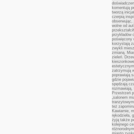
doświadczen
komentują pr
tworzą inicj
czerpią insp
obserwując, 
wolne od aut
przekształci
przykładów 
poświęcony u
korzystają z
zwykli mies
zmianą. Mias
zieleń. Drze
kieszonkowe 
estetycznym
zatrzymują w
poprawiają 
gdzie pojawia
spędzają cza
rozmawiają, 
Przestrzeń p
„salonem mia
tranzytowym
też zapomina
Kawiarnie, m
rękodzieła, 
żyją także p
kolejnego c
różnorodnym
miasto zysku