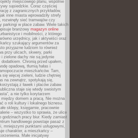
ojekty miejscowego planu, wspólnie
atywy sąsiedzkie. Coraz częściej
irację z zagranicznych przykładów,
jak inne miasta wprowadziły strefy
, rozwinęły sieć tramwajów czy
ły parkingi w place zabaw. Wiele takich
opisuje branżowy
magazyn online
rbanistyce i mobilności, z którego
arówno urzędnicy, jak i aktywiści oraz
zkańcy szukający argumentów za
to przyjazne ludziom to również
wa przy ulicach, skwery, parki
i zielone dachy nie są jedynie
 dodatkiem. Chronią przed upałem,
odę opadową, tłumią hałas i
samopoczucie mieszkańców. Tam,
 się więcej zieleni, ludzie chętniej
s na zewnątrz, spotykają się,
korzystają z ławek i placów zabaw.
ubliczna staje się wtedy swoistym
sta”, a nie tylko korytarzem
 między domem a pracą. Nie można
ć o roli kultury i lokalnego biznesu.
ałe sklepy, księgarnie, pracownie
galerie – wszystko to sprawia, że ulice
o godzinach pracy biur. Kiedy zamiast
entrum handlowego powstaje pasaż z
i, mniejszymi punktami usługowymi,
je charakter, a mieszkańcy –
orzenienia. Małe inicjatywy