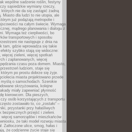
jak wspólne sadzenie roślin, festyny
 czy sąsiedzkie wymiany rzeczy,
, których nie da się zastąpić żadną
ą. Miasto dla ludzi to nie utopia, ale
którym już podążają metropolie i
ejscowości na całym świecie. Wymaga
ycznej, mądrego planowania i dialogu z
i. Wymaga też cierpliwości, bo
ków transportowych i sposobu
rzestrzeni nie następuje z dnia na
k tam, gdzie wprowadza się takie
 efekty szybko stają się widoczne:
, więcej zieleni, więcej spotkań
ch i zaplanowanych, więcej
spędzania czasu poza domem. Miasto,
 przestrzeń ludziom, staje się
którym po prostu dobrze się żyje.
ęciolecia miasta projektowano przede
 myślą o samochodach. Szerokie
budowane skrzyżowania, kolejne
stakady miały zapewniać płynność
dę kierowcom. Dla pieszych,
czy osób korzystających z transportu
często zostawało to, co „zostało” –
iki, przystanki przy hałaśliwych
k bezpiecznych przejść i zieleni.
az więcej samorządów i mieszkańców
wniosku, że taki model rozwoju miasta
ł. Zatłoczone ulice, smog, hałas i
ają, że codzienne życie staje się