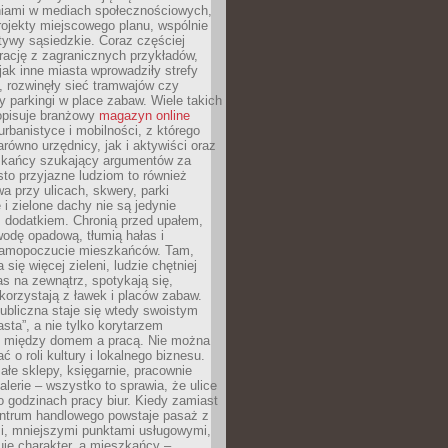
iami w mediach społecznościowych,
ojekty miejscowego planu, wspólnie
atywy sąsiedzkie. Coraz częściej
irację z zagranicznych przykładów,
jak inne miasta wprowadziły strefy
, rozwinęły sieć tramwajów czy
ły parkingi w place zabaw. Wiele takich
opisuje branżowy
magazyn online
rbanistyce i mobilności, z którego
arówno urzędnicy, jak i aktywiści oraz
zkańcy szukający argumentów za
to przyjazne ludziom to również
wa przy ulicach, skwery, parki
i zielone dachy nie są jedynie
 dodatkiem. Chronią przed upałem,
odę opadową, tłumią hałas i
samopoczucie mieszkańców. Tam,
 się więcej zieleni, ludzie chętniej
s na zewnątrz, spotykają się,
korzystają z ławek i placów zabaw.
ubliczna staje się wtedy swoistym
sta”, a nie tylko korytarzem
 między domem a pracą. Nie można
ć o roli kultury i lokalnego biznesu.
ałe sklepy, księgarnie, pracownie
galerie – wszystko to sprawia, że ulice
o godzinach pracy biur. Kiedy zamiast
entrum handlowego powstaje pasaż z
i, mniejszymi punktami usługowymi,
je charakter, a mieszkańcy –