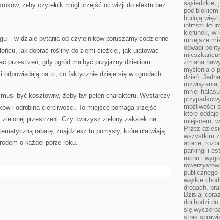
sąsiedzkie, 
roków, żeby czytelnik mógł przejść od wizji do efektu bez
pod blokiem
budują więzi
infrastruktur
kierunek, w 
ogu – w dziale pytania od czytelników poruszamy codzienne
mniejsze mi
odwagi polit
ńcu, jak dobrać rośliny do ziemi ciężkiej, jak uratować
mieszkańcam
ać przestrzeń, gdy ogród ma być przyjazny dzieciom.
zmiana nawy
myślenia o p
i odpowiadają na to, co faktycznie dzieje się w ogrodach.
dzień. Jedna
rozwiązania,
mniej hałasu
e musi być kosztowny, żeby był pełen charakteru. Wystarczy
przypadkowy
możliwości 
ów i odrobina cierpliwości. To miejsce pomaga przejść
które oddaje
 zielonej przestrzeni. Czy tworzysz zielony zakątek na
miejscem, w 
Przez dziesi
 tematyczną rabatę, znajdziesz tu pomysły, które ułatwiają
wszystkim z
grodem o każdej porze roku.
arterie, roz
parkingi i e
ruchu i wygo
rowerzystów 
publicznego 
wąskie chodn
drogach, bra
Dzisiaj cor
dochodzi do 
się wyczerpa
stres sprawi