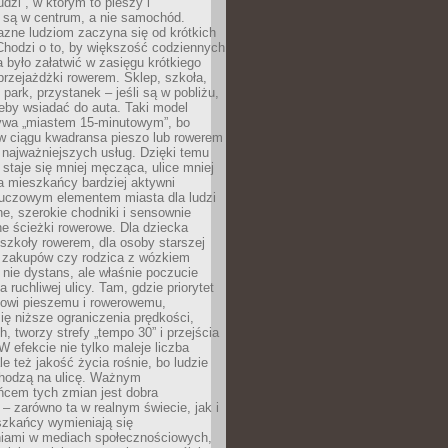
udzi”, w którym to pieszy i
 są w centrum, a nie samochód.
azne ludziom zaczyna się od krótkich
Chodzi o to, by większość codziennych
było załatwić w zasięgu krótkiego
przejażdżki rowerem. Sklep, szkoła,
 park, przystanek – jeśli są w pobliżu,
eby wsiadać do auta. Taki model
wa „miastem 15-minutowym”, bo
 w ciągu kwadransa pieszo lub rowerem
najważniejszych usług. Dzięki temu
staje się mniej męcząca, ulice mniej
a mieszkańcy bardziej aktywni
Kluczowym elementem miasta dla ludzi
e, szerokie chodniki i sensownie
e ścieżki rowerowe. Dla dziecka
szkoły rowerem, dla osoby starszej
z zakupów czy rodzica z wózkiem
 nie dystans, ale właśnie poczucie
 ruchliwej ulicy. Tam, gdzie priorytet
howi pieszemu i rowerowemu,
ę niższe ograniczenia prędkości,
h, tworzy strefy „tempo 30” i przejścia
W efekcie nie tylko maleje liczba
e też jakość życia rośnie, bo ludzie
chodzą na ulicę. Ważnym
ńcem tych zmian jest dobra
– zarówno ta w realnym świecie, jak i
szkańcy wymieniają się
iami w mediach społecznościowych,