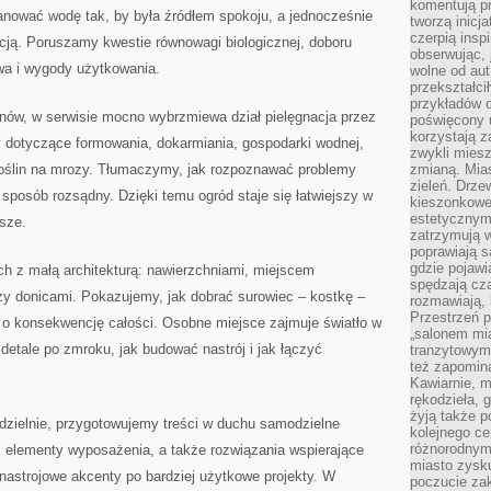
komentują pr
anować wodę tak, by była źródłem spokoju, a jednocześnie
tworzą inicj
czerpią insp
cją. Poruszamy kwestie równowagi biologicznej, doboru
obserwując, 
wa i wygody użytkowania.
wolne od aut
przekształci
przykładów 
ów, w serwisie mocno wybrzmiewa dział pielęgnacja przez
poświęcony u
korzystają z
y dotyczące formowania, dokarmiania, gospodarki wodnej,
zwykli mies
roślin na mrozy. Tłumaczymy, jak rozpoznawać problemy
zmianą. Mias
zieleń. Drze
 sposób rozsądny. Dzięki temu ogród staje się łatwiejszy w
kieszonkowe 
estetycznym
jsze.
zatrzymują w
poprawiają 
gdzie pojawia
ch z małą architekturą: nawierzchniami, miejscem
spędzają cza
y donicami. Pokazujemy, jak dobrać surowiec – kostkę –
rozmawiają, 
Przestrzeń p
ć o konsekwencję całości. Osobne miejsce zajmuje światło w
„salonem mia
etale po zmroku, jak budować nastrój i jak łączyć
tranzytowym
też zapomina
Kawiarnie, m
rękodzieła, 
żyją także p
odzielnie, przygotowujemy treści w duchu samodzielne
kolejnego c
różnorodnym
i, elementy wyposażenia, a także rozwiązania wspierające
miasto zysku
nastrojowe akcenty po bardziej użytkowe projekty. W
poczucie zak