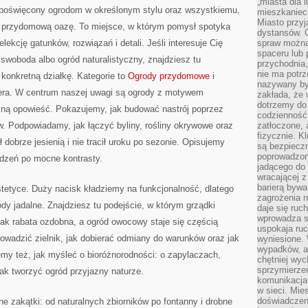
„miasta dla l
 poświęcony ogrodom w określonym stylu oraz wszystkiemu,
mieszkaniec
Miasto przyj
przydomową oazę. To miejsce, w którym pomysł spotyka
dystansów. 
selekcję gatunków, rozwiązań i detali. Jeśli interesuje Cię
spraw można 
spaceru lub 
woboda albo ogród naturalistyczny, znajdziesz tu
przychodnia,
nie ma potrz
 konkretną działkę. Kategorie to
Ogrody przydomowe
i
nazywany by
fera. W centrum naszej uwagi są ogrody z motywem
zakłada, że
dotrzemy do 
ójną opowieść. Pokazujemy, jak budować nastrój poprzez
codzienność 
. Podpowiadamy, jak łączyć byliny, rośliny okrywowe oraz
zatłoczone, 
fizycznie. 
 dobrze jesienią i nie tracił uroku po sezonie. Opisujemy
są bezpieczn
poprowadzon
adzeń po mocne kontrasty.
jadącego do 
wracającej 
barierą bywa
stetyce. Duży nacisk kładziemy na funkcjonalność, dlatego
zagrożenia na
ody jadalne. Znajdziesz tu podejście, w którym grządki
daje się ruc
wprowadza si
ak rabata ozdobna, a ogród owocowy staje się częścią
uspokaja ruc
owadzić zielnik, jak dobierać odmiany do warunków oraz jak
wyniesione. 
wypadków, al
my też, jak myśleć o bioróżnorodności: o zapylaczach,
chętniej wy
sprzymierze
jak tworzyć ogród przyjazny naturze.
komunikacja 
w sieci. Mie
doświadczen
zakątki: od naturalnych zbiorników po fontanny i drobne