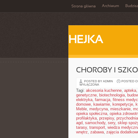
Archiwum
Budzis
Strona główna
HEJKA
CHOROBY I SZKO
POSTED BY ADMIN
POSTED ON
WYŁĄCZONA
Tagi:
akcesoria kuchenne
,
apteka
genetyczne
,
biotechnologia
,
budow
elektryka
,
farmacja
,
fitness medy
domowe
,
kawiarnie
,
korepetycje
,
k
Meble
,
medycyna
,
mieszkanie
,
mo
opieka społeczna
,
opieka zdrowot
profilaktyka
,
przepisy
,
przychodnia
agd
,
samochody
,
sery
,
sklep spoż
tarasy
,
transport
,
wiedza medyczn
wnętrz
,
zabawa
,
zajęcia dodatkow