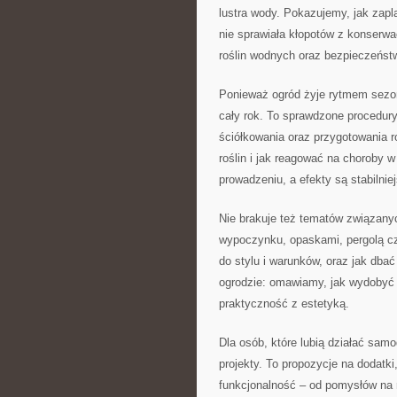
lustra wody. Pokazujemy, jak zapl
nie sprawiała kłopotów z konserwa
roślin wodnych oraz bezpieczeńst
Ponieważ ogród żyje rytmem sezon
cały rok. To sprawdzone procedur
ściółkowania oraz przygotowania 
roślin i jak reagować na choroby w
prowadzeniu, a efekty są stabilnie
Nie brakuje też tematów związany
wypoczynku, opaskami, pergolą cz
do stylu i warunków, oraz jak dba
ogrodzie: omawiamy, jak wydobyć d
praktyczność z estetyką.
Dla osób, które lubią działać sam
projekty. To propozycje na dodatk
funkcjonalność – od pomysłów na 