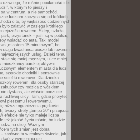
ic dziwnego, że rośnie popularność idei
udzi”, w którym to pieszy i
 są w centrum, a nie samochód.
azne ludziom zaczyna się od krótkich
Chodzi o to, by większość codziennych
było załatwić w zasięgu krótkiego
przejażdżki rowerem. Sklep, szkoła,
 park, przystanek – jeśli są w pobliżu,
eby wsiadać do auta. Taki model
wa „miastem 15-minutowym”, bo
 w ciągu kwadransa pieszo lub rowerem
najważniejszych usług. Dzięki temu
staje się mniej męcząca, ulice mniej
a mieszkańcy bardziej aktywni
Kluczowym elementem miasta dla ludzi
e, szerokie chodniki i sensownie
e ścieżki rowerowe. Dla dziecka
szkoły rowerem, dla osoby starszej
z zakupów czy rodzica z wózkiem
 nie dystans, ale właśnie poczucie
 ruchliwej ulicy. Tam, gdzie priorytet
howi pieszemu i rowerowemu,
ę niższe ograniczenia prędkości,
h, tworzy strefy „tempo 30” i przejścia
W efekcie nie tylko maleje liczba
e też jakość życia rośnie, bo ludzie
chodzą na ulicę. Ważnym
ńcem tych zmian jest dobra
– zarówno ta w realnym świecie, jak i
szkańcy wymieniają się