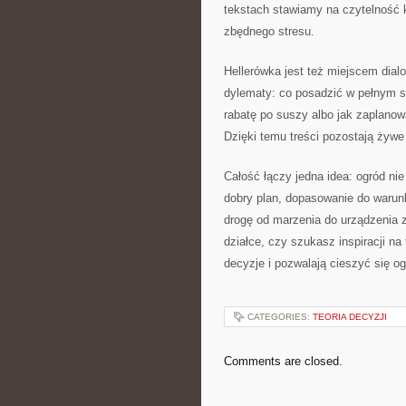
tekstach stawiamy na czytelność k
zbędnego stresu.
Hellerówka jest też miejscem dial
dylematy: co posadzić w pełnym sło
rabatę po suszy albo jak zaplanow
Dzięki temu treści pozostają żywe 
Całość łączy jedna idea: ogród ni
dobry plan, dopasowanie do warunk
drogę od marzenia do urządzenia z
działce, czy szukasz inspiracji na
decyzje i pozwalają cieszyć się o
CATEGORIES:
TEORIA DECYZJI
Comments are closed.