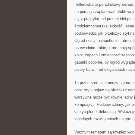
Hellerówka to poradnikowy serwis
co pomaga zaplanować efektowny 
się z praktyką: od prostej idei po 
śródziemnomorska lekkość, leśna s
podpowiedzi, jak przełożyć styl na
Ogród nocą – oświetlenie i atmos
przewodnim: takie, które mają sp
kolor, zapach i zmienność sezonów
gatunki odporne, by ogród wyglądał
palety barw – od eleganckich nas
Ta przestrzeń nie kończy się na e
obok stylu pojawiają się także ogr
warzywne może być równie ładny j
kompozycji. Podpowiadamy, jak pr
łączyć plon z dekoracją. Wskazuje
łagodnych rozwiązaniach i o tym, 
Ważnym tematem są również wodne 