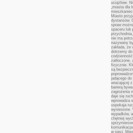
uciążliwe. N
„miasta dla l
mieszkaniec
Miasto przyj
dystansów. 
spraw można 
spaceru lub 
przychodnia,
nie ma potrz
nazywany by
zakłada, że
dotrzemy do 
codzienność 
zatłoczone, 
fizycznie. 
są bezpieczn
poprowadzon
jadącego do 
wracającej 
barierą bywa
zagrożenia na
daje się ruc
wprowadza si
uspokaja ruc
wyniesione. 
wypadków, al
chętniej wy
sprzymierze
komunikacja 
w sieci. Mie