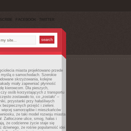
SCRIBE
FACEBOOK
TWITTER
ęciolecia miasta projektowano przede
 myślą o samochodach. Szerokie
budowane skrzyżowania, kolejne
stakady miały zapewniać płynność
dę kierowcom. Dla pieszych,
czy osób korzystających z transportu
często zostawało to, co „zostało” –
iki, przystanki przy hałaśliwych
k bezpiecznych przejść i zieleni.
az więcej samorządów i mieszkańców
wniosku, że taki model rozwoju miasta
ł. Zatłoczone ulice, smog, hałas i
ają, że codzienne życie staje się
ic dziwnego, że rośnie popularność idei