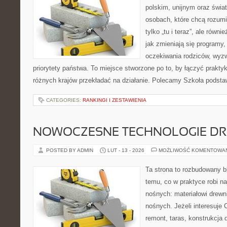
polskim, unijnym oraz świ
osobach, które chcą rozumie
tylko „tu i teraz”, ale równ
jak zmieniają się programy,
oczekiwania rodziców, wyz
priorytety państwa. To miejsce stworzone po to, by łączyć praktykę
różnych krajów przekładać na działanie. Polecamy Szkoła podst
CATEGORIES:
RANKINGI I ZESTAWIENIA
NOWOCZESNE TECHNOLOGIE D
POSTED BY ADMIN
LUT - 13 - 2026
MOŻLIWOŚĆ KOMENTOWA
Ta strona to rozbudowany 
temu, co w praktyce robi na
nośnych: materiałowi drew
nośnych. Jeżeli interesuje
remont, taras, konstrukcja 