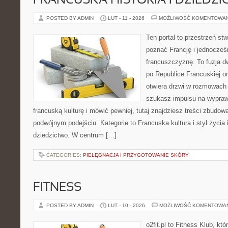
FRANCUSKA HISTORIA I DZIEDZ
POSTED BY ADMIN
LUT - 11 - 2026
MOŻLIWOŚĆ KOMENTOWA
Ten portal to przestrzeń st
poznać Francję i jednocześ
francuszczyznę. To fuzja 
po Republice Francuskiej or
otwiera drzwi w rozmowach
szukasz impulsu na wypraw
francuską kulturę i mówić pewniej, tutaj znajdziesz treści zbudo
podwójnym podejściu. Kategorie to Francuska kultura i styl życia i
dziedzictwo. W centrum […]
CATEGORIES:
PIELĘGNACJA I PRZYGOTOWANIE SKÓRY
FITNESS
POSTED BY ADMIN
LUT - 10 - 2026
MOŻLIWOŚĆ KOMENTOWA
o2fit.pl to Fitness Klub, kt