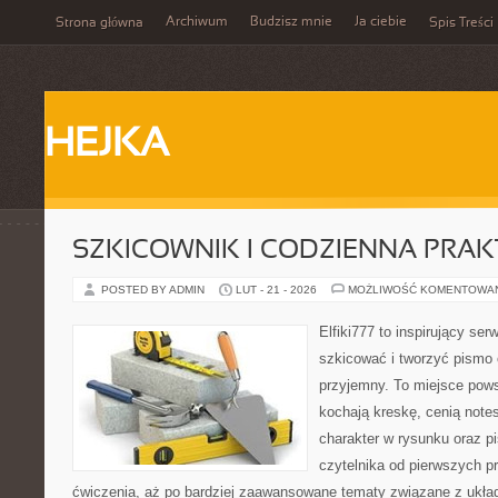
Archiwum
Budzisz mnie
Ja ciebie
Strona główna
Spis Treści
HEJKA
SZKICOWNIK I CODZIENNA PRA
POSTED BY ADMIN
LUT - 21 - 2026
MOŻLIWOŚĆ KOMENTOWA
Elfiki777 to inspirujący ser
szkicować i tworzyć pismo
przyjemny. To miejsce pows
kochają kreskę, cenią note
charakter w rysunku oraz p
czytelnika od pierwszych pr
ćwiczenia, aż po bardziej zaawansowane tematy związane z ukła