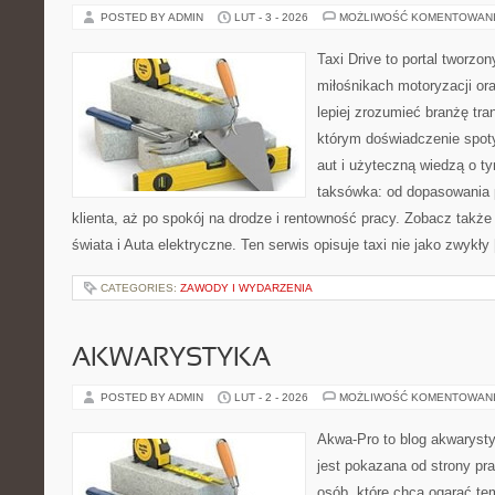
POSTED BY ADMIN
LUT - 3 - 2026
MOŻLIWOŚĆ KOMENTOWAN
Taxi Drive to portal tworzo
miłośnikach motoryzacji or
lepiej zrozumieć branżę tra
którym doświadczenie spot
aut i użyteczną wiedzą o t
taksówka: od dopasowania 
klienta, aż po spokój na drodze i rentowność pracy. Zobacz takż
świata i Auta elektryczne. Ten serwis opisuje taxi nie jako zwykły
CATEGORIES:
ZAWODY I WYDARZENIA
AKWARYSTYKA
POSTED BY ADMIN
LUT - 2 - 2026
MOŻLIWOŚĆ KOMENTOWAN
Akwa-Pro to blog akwaryst
jest pokazana od strony pra
osób, które chcą ogarąć te