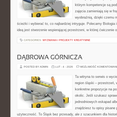
którym kompetencje są pod
zajęcia zamieniają się w fr
wyobraźnią, dzięki czemu 
ścieżki i wybierać to, co najbardziej intryguje. Polecamy Biologia
ideą jest stworzenie wspierającej przestrzeni, w której ćwiczenie 
CATEGORIES:
WYZWANIA I PROJEKTY KREATYWNE
DĄBROWA GÓRNICZA
POSTED BY ADMIN
LUT - 4 - 2026
MOŻLIWOŚĆ KOMENTOWAN
Ta witryna to serwis o wyc
region śląski – przestrzeń,
konkretne propozycje na po
okolic. Jeśli szukasz spr
jednodniowych eskapad albo
znajdziesz tu opisy pisane 
użyteczność. To Śląsk bez przesady, ale z szacunkiem dla histor