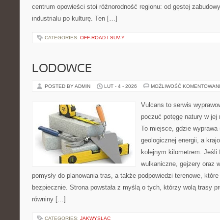
centrum opowieści stoi różnorodność regionu: od gęstej zabudowy
industrialu po kulturę. Ten […]
CATEGORIES:
OFF-ROAD I SUV-Y
LODOWCE
POSTED BY ADMIN
LUT - 4 - 2026
MOŻLIWOŚĆ KOMENTOWAN
Vulcans to serwis wyprawow
poczuć potęgę natury w jej n
To miejsce, gdzie wyprawa 
geologicznej energii, a kra
kolejnym kilometrem. Jeśli 
wulkaniczne, gejzery oraz 
pomysły do planowania tras, a także podpowiedzi terenowe, któr
bezpiecznie. Strona powstała z myślą o tych, którzy wolą trasy 
równiny […]
CATEGORIES:
JAKWYSLAC