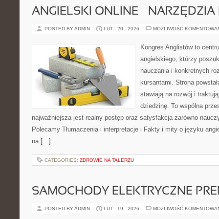
ANGIELSKI ONLINE – NARZĘDZIA 
POSTED BY ADMIN
LUT - 20 - 2026
MOŻLIWOŚĆ KOMENTOWA
Kongres Anglistów to cent
angielskiego, którzy poszuk
nauczania i konkretnych ro
kursantami. Strona powstał
stawiają na rozwój i traktu
dziedzinę. To wspólna przest
najważniejsza jest realny postęp oraz satysfakcja zarówno nauczyc
Polecamy Tłumaczenia i interpretacje i Fakty i mity o języku angie
na […]
CATEGORIES:
ZDROWIE NA TALERZU
SAMOCHODY ELEKTRYCZNE PRE
POSTED BY ADMIN
LUT - 19 - 2026
MOŻLIWOŚĆ KOMENTOWA