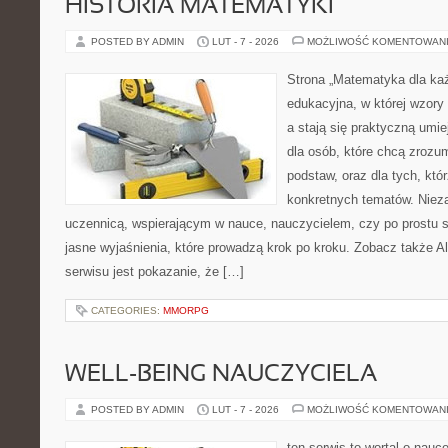
HISTORIA MATEMATYKI
POSTED BY ADMIN
LUT - 7 - 2026
MOŻLIWOŚĆ KOMENTOWAN
Strona „Matematyka dla każ
edukacyjna, w której wzory
a stają się praktyczną umi
dla osób, które chcą zroz
podstaw, oraz dla tych, któ
konkretnych tematów. Nieza
uczennicą, wspierającym w nauce, nauczycielem, czy po prostu 
jasne wyjaśnienia, które prowadzą krok po kroku. Zobacz także Al
serwisu jest pokazanie, że […]
CATEGORIES:
MMORPG
WELL-BEING NAUCZYCIELA
POSTED BY ADMIN
LUT - 7 - 2026
MOŻLIWOŚĆ KOMENTOWAN
ten serwis to wortal o nauc