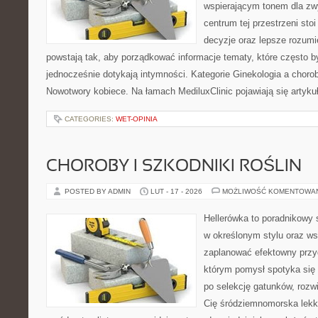
wspierającym tonem dla z
centrum tej przestrzeni sto
decyzje oraz lepsze rozumi
powstają tak, aby porządkować informacje tematy, które często 
jednocześnie dotykają intymności. Kategorie Ginekologia a chorob
Nowotwory kobiece. Na łamach MediluxClinic pojawiają się artyku
CATEGORIES:
WET-OPINIA
CHOROBY I SZKODNIKI ROŚLIN
POSTED BY ADMIN
LUT - 17 - 2026
MOŻLIWOŚĆ KOMENTOWA
Hellerówka to poradnikowy
w określonym stylu oraz w
zaplanować efektowny przy
którym pomysł spotyka się z
po selekcję gatunków, rozwią
Cię śródziemnomorska lekk