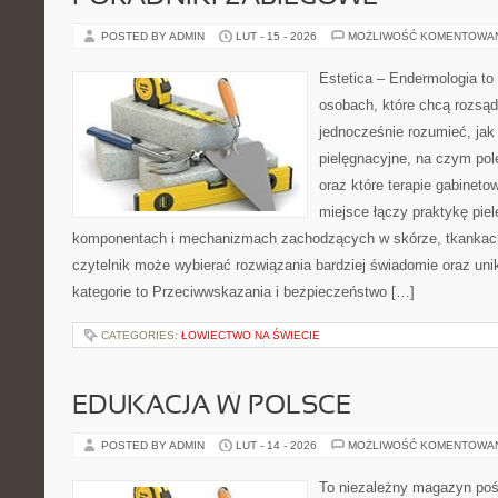
POSTED BY ADMIN
LUT - 15 - 2026
MOŻLIWOŚĆ KOMENTOWA
Estetica – Endermologia to
osobach, które chcą rozsąd
jednocześnie rozumieć, jak 
pielęgnacyjne, na czym po
oraz które terapie gabineto
miejsce łączy praktykę pie
komponentach i mechanizmach zachodzących w skórze, tkankach 
czytelnik może wybierać rozwiązania bardziej świadomie oraz uni
kategorie to Przeciwwskazania i bezpieczeństwo […]
CATEGORIES:
ŁOWIECTWO NA ŚWIECIE
EDUKACJA W POLSCE
POSTED BY ADMIN
LUT - 14 - 2026
MOŻLIWOŚĆ KOMENTOWA
To niezależny magazyn poś