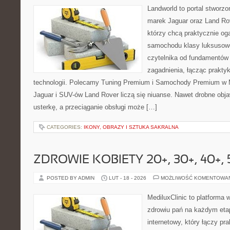
Landworld to portal stworz
marek Jaguar oraz Land Rov
którzy chcą praktycznie og
samochodu klasy luksusowe
czytelnika od fundamentó
zagadnienia, łącząc prakty
technologii. Polecamy Tuning Premium i Samochody Premium w M
Jaguar i SUV-ów Land Rover liczą się niuanse. Nawet drobne obj
usterkę, a przeciąganie obsługi może […]
CATEGORIES:
IKONY, OBRAZY I SZTUKA SAKRALNA
ZDROWIE KOBIETY 20+, 30+, 40+, 
POSTED BY ADMIN
LUT - 18 - 2026
MOŻLIWOŚĆ KOMENTOWA
MediluxClinic to platforma 
zdrowiu pań na każdym etap
internetowy, który łączy pr