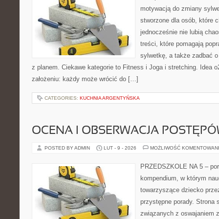
motywacją do zmiany sylwetk
stworzone dla osób, które 
jednocześnie nie lubią chao
treści, które pomagają pop
sylwetkę, a także zadbać o 
z planem. Ciekawe kategorie to Fitness i Joga i stretching. Idea o2
założeniu: każdy może wrócić do […]
CATEGORIES:
KUCHNIA ARGENTYŃSKA
OCENA I OBSERWACJA POSTĘP
POSTED BY ADMIN
LUT - 9 - 2026
MOŻLIWOŚĆ KOMENTOWAN
PRZEDSZKOLE NA 5 – porta
kompendium, w którym nauc
towarzyszące dziecko prze
przystępne porady. Strona 
związanych z oswajaniem z