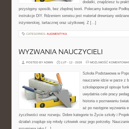
dodatki, znajdziesz tu pra
przystępny sposób, bez zbędnej teorii. Polecamy kategorie Podłog
instrukcje DIY. Rdzeniem serwisu jest materiał drewniany widzian
inżynierskiej, tartacznej oraz użytkowej. Z […]
CATEGORIES:
AUGMENTYKA
WYZWANIA NAUCZYCIELI
POSTED BY ADMIN
LUT - 12 - 2026
MOŻLIWOŚĆ KOMENTOWA
Szkoła Podstawowa w Popow
nauczanie idzie w parze z
szkolapopow.pl opisuje fun
uwydatnia cele pracy peda
historia o poznawaniu świat
aż po następne wyzwania e
życzliwości oraz rozwoju. Dobre kategorie to Życie szkoły i Proje
działań znajduje się młody człowiek oraz jego potrzeby. Nauczani
rozumiana jako […]