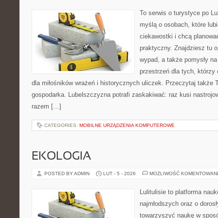
To serwis o turystyce po L
myślą o osobach, które lub
ciekawostki i chcą planow
praktyczny. Znajdziesz tu op
wypad, a także pomysły na
przestrzeń dla tych, którzy
dla miłośników wrażeń i historycznych uliczek. Przeczytaj także Tr
gospodarka. Lubelszczyzna potrafi zaskakiwać: raz kusi nastroj
razem […]
CATEGORIES:
MOBILNE URZĄDZENIA KOMPUTEROWE
EKOLOGIA
POSTED BY ADMIN
LUT - 5 - 2026
MOŻLIWOŚĆ KOMENTOWAN
Lulitulisie to platforma na
najmłodszych oraz o dorosł
towarzyszyć naukę w sposób