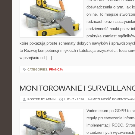
doświadczenia o tym, jak k
online. To miejsce stworzo
rodzicach oraz nauczyciela
codzienność nauki przez inte
praktyka zamiast ogólników,
które pokazują proste schematy dobrych nawyków i sprawdzonych
to Rozwój kompetencji miękkich i Edukacja przyszłości. Idea serw
w przejściu od […]
CATEGORIES:
FRANCJA
MONITOROWANIE I SURVEILLAN
POSTED BY ADMIN
LUT - 7 - 2026
MOŻLIWOŚĆ KOMENTOWAN
Vademecum po GDPR to ser
reguły przetwarzania inform
implementacji RODO. Stron
o codziennych wyzwaniach 