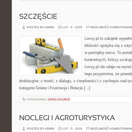
SZCZĘŚCIE
POSTED BY ADMIN
LUT - 6 - 2026
MOŻLIWOŚĆ KOMENTOWAN
Lovsy.pl to zakątek wypełn
bliskość spotyka się z ruty
w pamiątkę serca. To portal 
konkretnych, którzy szuka
Lovsy.pl nie udaje na wyre
tego przypomina, że prawdz
drobiazgów: z troski, z dialogu, z cierpliwości i z zachwytu nad t
kategorie Gniew i Frustracja i Relacje […]
CATEGORIES:
OPEN SOURCE
NOCLEGI I AGROTURYSTYKA
POSTED BY ADMIN
LUT - 5 - 2026
MOŻLIWOŚĆ KOMENTOWAN