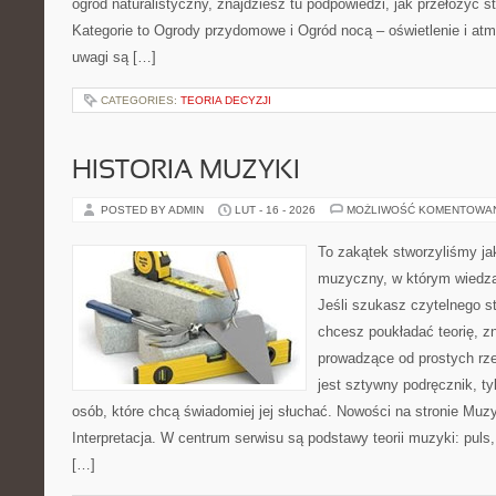
ogród naturalistyczny, znajdziesz tu podpowiedzi, jak przełożyć st
Kategorie to Ogrody przydomowe i Ogród nocą – oświetlenie i at
uwagi są […]
CATEGORIES:
TEORIA DECYZJI
HISTORIA MUZYKI
POSTED BY ADMIN
LUT - 16 - 2026
MOŻLIWOŚĆ KOMENTOWA
To zakątek stworzyliśmy ja
muzyczny, w którym wiedza
Jeśli szukasz czytelnego s
chcesz poukładać teorię, zn
prowadzące od prostych rze
jest sztywny podręcznik, t
osób, które chcą świadomiej jej słuchać. Nowości na stronie Muzy
Interpretacja. W centrum serwisu są podstawy teorii muzyki: puls
[…]