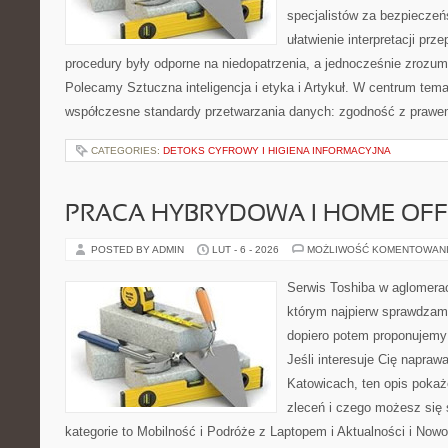
specjalistów za bezpieczeńs
ułatwienie interpretacji prz
procedury były odporne na niedopatrzenia, a jednocześnie zrozum
Polecamy Sztuczna inteligencja i etyka i Artykuł. W centrum tema
współczesne standardy przetwarzania danych: zgodność z prawe
CATEGORIES:
DETOKS CYFROWY I HIGIENA INFORMACYJNA
PRACA HYBRYDOWA I HOME OFF
POSTED BY ADMIN
LUT - 6 - 2026
MOŻLIWOŚĆ KOMENTOWAN
Serwis Toshiba w aglomeracj
którym najpierw sprawdzam
dopiero potem proponujemy
Jeśli interesuje Cię napraw
Katowicach, ten opis pokaż
zleceń i czego możesz się
kategorie to Mobilność i Podróże z Laptopem i Aktualności i Now