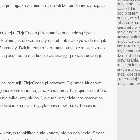
poczucie zak
rona pomaga zrozumieć, że przewlekłe problemy wymagają
sąsiedzkie, 
pod blokiem
budują więzi
infrastruktur
kierunek, w 
mniejsze mi
dukacja. FizjoCoach.pl wzmacnia poczucie wpływu:
odwagi polit
ielnie, jak dobrać prosty sprzęt, jak ćwiczyć w domu, jak
mieszkańcam
zmiana nawy
pomocy. Dzięki temu rehabilitacja staje się łatwiejsza do
myślenia o p
ciągłości, bo to ona buduje adaptację i pozwala osiągnąć
dzień. Jedna
rozwiązania,
mniej hałasu
przypadkowy
możliwości 
które oddaje
 po kontuzji, FizjoCoach.pl prowadzi Cię przez kluczowe
miejscem, w 
ępnie kontrola ruchu, a na końcu testy funkcjonalne. Strona
nie tylko „czy nie boli”, ale też „czy ciało jest gotowe na
podejście zmniejsza ryzyko nawrotów i uczy trenować
w którym rehabilitacja nie kończy się na gabinecie. Strona