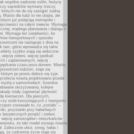
jak wspólne sadzenie roślin, festyny
 czy sąsiedzkie wymiany rzeczy,
, których nie da się zastąpić żadną
ą. Miasto dla ludzi to nie utopia, ale
którym już podążają metropolie i
ejscowości na całym świecie. Wymaga
ycznej, mądrego planowania i dialogu z
i. Wymaga też cierpliwości, bo
ków transportowych i sposobu
rzestrzeni nie następuje z dnia na
k tam, gdzie wprowadza się takie
 efekty szybko stają się widoczne:
, więcej zieleni, więcej spotkań
ch i zaplanowanych, więcej
spędzania czasu poza domem. Miasto,
 przestrzeń ludziom, staje się
którym po prostu dobrze się żyje.
ęciolecia miasta projektowano przede
 myślą o samochodach. Szerokie
budowane skrzyżowania, kolejne
stakady miały zapewniać płynność
dę kierowcom. Dla pieszych,
czy osób korzystających z transportu
często zostawało to, co „zostało” –
iki, przystanki przy hałaśliwych
k bezpiecznych przejść i zieleni.
az więcej samorządów i mieszkańców
wniosku, że taki model rozwoju miasta
ł. Zatłoczone ulice, smog, hałas i
ają, że codzienne życie staje się