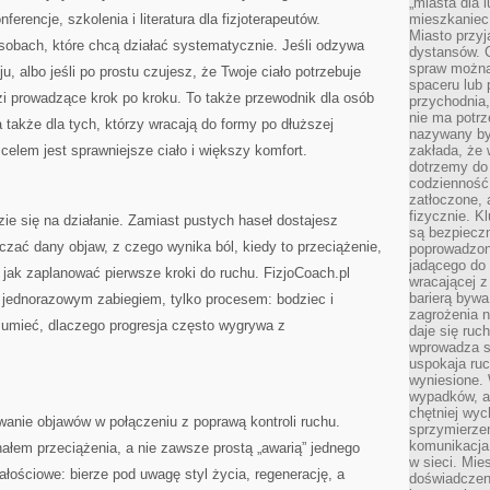
„miasta dla l
nferencje, szkolenia i literatura dla fizjoterapeutów.
mieszkaniec
Miasto przyj
sobach, które chcą działać systematycznie. Jeśli odzywa
dystansów. 
spraw można 
oju, albo jeśli po prostu czujesz, że Twoje ciało potrzebuje
spaceru lub 
zi prowadzące krok po kroku. To także przewodnik dla osób
przychodnia,
nie ma potrz
 także dla tych, którzy wracają do formy po dłuższej
nazywany by
celem jest sprawniejsze ciało i większy komfort.
zakłada, że
dotrzemy do 
codzienność 
zatłoczone, 
fizycznie. 
zie się na działanie. Zamiast pustych haseł dostajesz
są bezpieczn
zać dany objaw, z czego wynika ból, kiedy to przeciążenie,
poprowadzon
jadącego do 
 jak zaplanować pierwsze kroki do ruchu. FizjoCoach.pl
wracającej 
barierą bywa
t jednorazowym zabiegiem, tylko procesem: bodziec i
zagrożenia na
ozumieć, dlaczego progresja często wygrywa z
daje się ruc
wprowadza si
uspokaja ruc
wyniesione. 
wypadków, al
chętniej wy
owanie objawów w połączeniu z poprawą kontroli ruchu.
sprzymierze
komunikacja 
ałem przeciążenia, a nie zawsze prostą „awarią” jednego
w sieci. Mie
ałościowe: bierze pod uwagę styl życia, regenerację, a
doświadczen