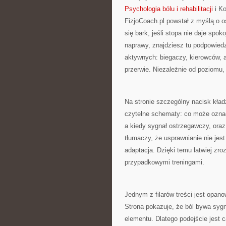
Psychologia bólu i rehabilitacji
i Ko
FizjoCoach.pl powstał z myślą o o
się bark, jeśli stopa nie daje spok
naprawy, znajdziesz tu podpowied
aktywnych: biegaczy, kierowców, a
przerwie. Niezależnie od poziomu, 
Na stronie szczególny nacisk kład
czytelne schematy: co może oznac
a kiedy sygnał ostrzegawczy, oraz
tłumaczy, że usprawnianie nie jes
adaptacja. Dzięki temu łatwiej zr
przypadkowymi treningami.
Jednym z filarów treści jest opan
Strona pokazuje, że ból bywa sygn
elementu. Dlatego podejście jest c