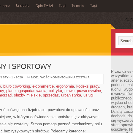
z mnie
Ja ciebie
Tagi
Ty mnie
Tagi
Spis Treści
SUB
NY I SPORTOWY
Przez dziesi
wszystkim z
TAPING
 STY - 1 - 2026
MOŻLIWOŚĆ KOMENTOWANIA
ZOSTAŁA
arterie, roz
MEDYCZNY
I
parkingi i e
o
,
biuro coworking
,
e-commerce
,
ergonomia
,
kodeks pracy
,
SPORTOWY
ruchu i wygo
acy
,
plan zagospodarowania
,
polityka
,
prawo
,
prawo cywilne
,
rowerzystów 
morząd
,
służby miejskie
,
sprzedaż
,
urbanistyka
,
usługi
publicznego 
wąskie chodn
drogach, bra
zeń poświęcona fizjoterapii, powrotowi do sprawności oraz
Dzisiaj cor
dochodzi do 
miejsce, w którym doświadczenie spotyka się z aktywnym
się wyczerpa
 staje się czytelny. Strona pomaga poznać mechanizmy bólu
stres sprawi
uciążliwe. N
ść bez ryzykownych skrótów. Polecamy kategorie: