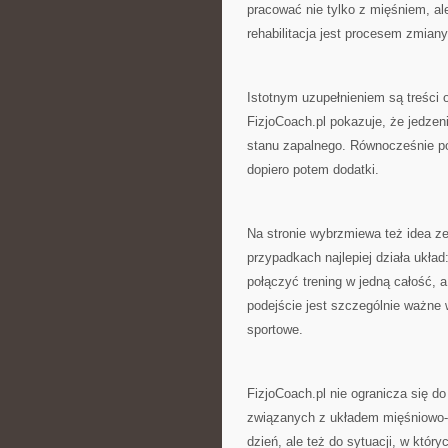
pracować nie tylko z mięśniem, al
rehabilitacja jest procesem zmian
Istotnym uzupełnieniem są treści 
FizjoCoach.pl pokazuje, że jedzenie
stanu zapalnego. Równocześnie po
dopiero potem dodatki.
Na stronie wybrzmiewa też idea ze
przypadkach najlepiej działa układ:
połączyć trening w jedną całość, 
podejście jest szczególnie ważne
sportowe.
FizjoCoach.pl nie ogranicza się d
związanych z układem mięśniowo-s
dzień, ale też do sytuacji, w któr