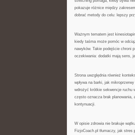
stretching pomaga, kiedy bywa ne
pokazuje różnice między zakresem 
dobrać metody do celu: lepszy prz
Ważnym tematem jest kinesiotapin
kiedy taśma może pomóc w odciążen
nawyków. Takie podejście chroni p
oczekiwania: dodatki mają sens, j
Strona uwzględnia również konteks
wpływa na barki, jak mikroprzerwy
wdrożyć krótkie sekwencje ruchu w
często oznacza brak planowania, a
kontynuacji.
W opisie zdrowia nie brakuje wątk
FizjoCoach.pl tłumaczy, jak stres 