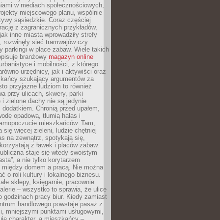
iami w mediach społecznościowych,
ojekty miejscowego planu, wspólnie
atywy sąsiedzkie. Coraz częściej
irację z zagranicznych przykładów,
jak inne miasta wprowadziły strefy
, rozwinęły sieć tramwajów czy
ły parkingi w place zabaw. Wiele takich
opisuje branżowy
magazyn online
rbanistyce i mobilności, z którego
arówno urzędnicy, jak i aktywiści oraz
zkańcy szukający argumentów za
to przyjazne ludziom to również
wa przy ulicach, skwery, parki
i zielone dachy nie są jedynie
 dodatkiem. Chronią przed upałem,
odę opadową, tłumią hałas i
samopoczucie mieszkańców. Tam,
 się więcej zieleni, ludzie chętniej
s na zewnątrz, spotykają się,
korzystają z ławek i placów zabaw.
ubliczna staje się wtedy swoistym
sta”, a nie tylko korytarzem
 między domem a pracą. Nie można
ć o roli kultury i lokalnego biznesu.
ałe sklepy, księgarnie, pracownie
galerie – wszystko to sprawia, że ulice
o godzinach pracy biur. Kiedy zamiast
entrum handlowego powstaje pasaż z
i, mniejszymi punktami usługowymi,
je charakter, a mieszkańcy –