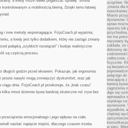
utralny, a kiedy może nawet pogarszać sprawę. Strona
uciążliwe. N
„miasta dla l
kontrolowanym a mobilnością bierną. Dzięki temu łatwiej
mieszkaniec
ysiad.
Miasto przyj
dystansów. 
spraw można 
spaceru lub 
g i inne metody wspomagające. FizjoCoach.pl wyjaśnia,
przychodnia,
nie ma potrz
iu, a kiedy jest tylko dodatkiem, który nie zastąpi zmiany
nazywany by
zakłada, że
rzed pułapką „szybkich rozwiązań” i buduje realistyczne
dotrzemy do 
eśli są częścią procesu.
codzienność 
zatłoczone, 
fizycznie. 
są bezpieczn
poprowadzon
t długich godzin przed ekranem. Pokazuje, jak ergonomia
jadącego do 
 i proste nawyki mogą zmniejszyć dyskomfort, oraz jak
wracającej 
barierą bywa
 ciągu dnia. FizjoCoach.pl przekonuje, że „brak czasu”
zagrożenia na
 kilka minut dziennie bywa bardziej skuteczne niż zryw bez
daje się ruc
wprowadza si
uspokaja ruc
wyniesione. 
wypadków, al
chętniej wy
u przeciążenia emocjonalnego i jego wpływu na ciało.
sprzymierze
komunikacja 
potrafi nasilać napięcie mięśni, dlaczego czasem trzeba
w sieci. Mie