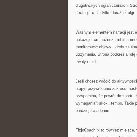
długotrwałych ograniczeniach. St
strategii, a nie tylko doraźnej ulgi.
Ważnym elementem narracji jest e
pokazuje, co możesz zrobić samodz
monitorować objawy i kiedy szukać 
utrzymania. Strona podkreśla rolę 
trwały efekt.
Jeśli chcesz wrócić do aktywności
etapy: przywrócenie zakresu, nast
przypomina, że powrót do sportu to 
wymagania”: skoki, tempo. Takie 
bardziej świadomie.
FizjoCoach.pl to również miejsce, 