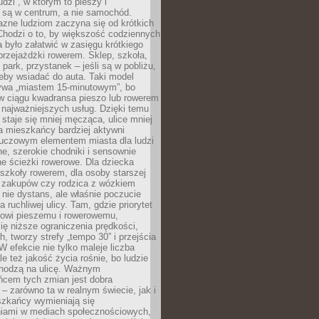
udzi”, w którym to pieszy i
 są w centrum, a nie samochód.
azne ludziom zaczyna się od krótkich
Chodzi o to, by większość codziennych
było załatwić w zasięgu krótkiego
przejażdżki rowerem. Sklep, szkoła,
 park, przystanek – jeśli są w pobliżu,
eby wsiadać do auta. Taki model
wa „miastem 15-minutowym”, bo
 w ciągu kwadransa pieszo lub rowerem
najważniejszych usług. Dzięki temu
staje się mniej męcząca, ulice mniej
a mieszkańcy bardziej aktywni
Kluczowym elementem miasta dla ludzi
e, szerokie chodniki i sensownie
e ścieżki rowerowe. Dla dziecka
szkoły rowerem, dla osoby starszej
z zakupów czy rodzica z wózkiem
 nie dystans, ale właśnie poczucie
 ruchliwej ulicy. Tam, gdzie priorytet
howi pieszemu i rowerowemu,
ę niższe ograniczenia prędkości,
h, tworzy strefy „tempo 30” i przejścia
W efekcie nie tylko maleje liczba
e też jakość życia rośnie, bo ludzie
chodzą na ulicę. Ważnym
ńcem tych zmian jest dobra
– zarówno ta w realnym świecie, jak i
szkańcy wymieniają się
iami w mediach społecznościowych,