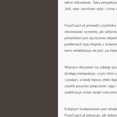
także odżywianie. Taka perspekty
„boli, więc zaciskam zęby i cisnę d
FizjoCoach.pl prowadzi czytelnika 
obserwować symetrię, jak odróżniać
priorytetem jest wyciszenie objaw
problemach typu kłopoty z kolane
temu rehabilitacja nie jest „na śle
Ważnym obszarem są zabiegi ręczn
działają manipulacje, czym różni 
i powięzi, a kiedy lepszy efekt daj
zwykle przynosi połączenie: ulga i
stabilizacja zmian dzięki ćwiczen
Kolejnym fundamentem jest rehabi
FizjoCoach.pl pokazuje, jak dobie