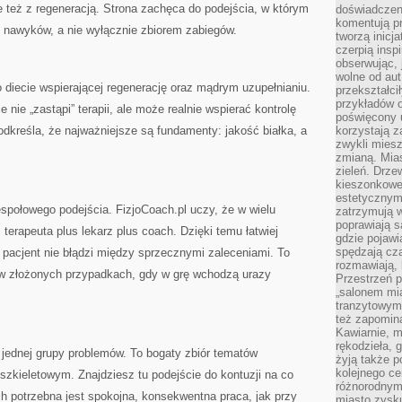
e też z regeneracją. Strona zachęca do podejścia, w którym
doświadczen
komentują pr
y nawyków, a nie wyłącznie zbiorem zabiegów.
tworzą inicj
czerpią insp
obserwując, 
wolne od aut
o diecie wspierającej regenerację oraz mądrym uzupełnianiu.
przekształci
przykładów 
 nie „zastąpi” terapii, ale może realnie wspierać kontrolę
poświęcony u
dkreśla, że najważniejsze są fundamenty: jakość białka, a
korzystają z
zwykli mies
zmianą. Mias
zieleń. Drze
kieszonkowe 
estetycznym
społowego podejścia. FizjoCoach.pl uczy, że w wielu
zatrzymują w
poprawiają 
 terapeuta plus lekarz plus coach. Dzięki temu łatwiej
gdzie pojawia
spędzają cza
a pacjent nie błądzi między sprzecznymi zaleceniami. To
rozmawiają, 
 w złożonych przypadkach, gdy w grę wchodzą urazy
Przestrzeń p
„salonem mia
tranzytowym
też zapomina
Kawiarnie, m
rękodzieła, 
o jednej grupy problemów. To bogaty zbiór tematów
żyją także p
kolejnego c
zkieletowym. Znajdziesz tu podejście do kontuzji na co
różnorodnym
ych potrzebna jest spokojna, konsekwentna praca, jak przy
miasto zysku