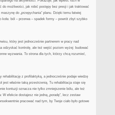
a opartego na aktywności. Pokazuje, jak wpleść ruch w
do możliwości, jak robić postępy bez presji i jak traktować
k maszynę do „przepychania” planu. Dzięki temu łatwiej
o koła: ból – przerwa – spadek formy – powrót zbyt szybko
rwisu, który jest jednocześnie partnerem w pracy nad
a odzyskać kontrolę, ale też wejść poziom wyżej: budować
dzienne wyzwania. To strona dla tych, którzy chcą rozumieć,
y rehabilitację z profilaktyką, a jednocześnie podaje wiedzę
jest właśnie taką przestrzenią. Tu rehabilitacja staje się
nie kontuzji oznacza nie tylko zmniejszenie bólu, ale też
. W efekcie dostajesz nie jedną „poradę”, lecz zestaw
onsekwentnie pracować nad tym, by Twoje ciało było gotowe