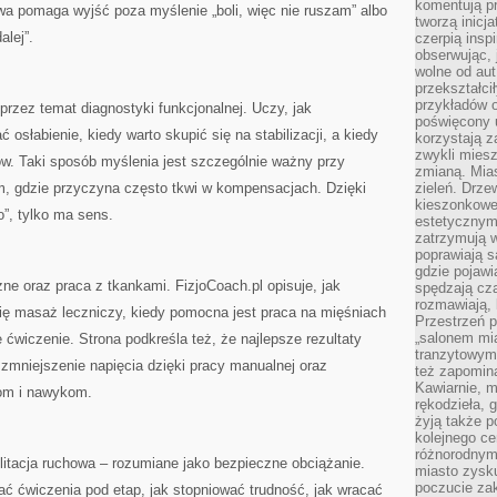
komentują pr
wa pomaga wyjść poza myślenie „boli, więc nie ruszam” albo
tworzą inicj
alej”.
czerpią insp
obserwując, 
wolne od aut
przekształci
przykładów 
przez temat diagnostyki funkcjonalnej. Uczy, jak
poświęcony u
 osłabienie, kiedy warto skupić się na stabilizacji, a kiedy
korzystają z
zwykli mies
ów. Taki sposób myślenia jest szczególnie ważny przy
zmianą. Mias
m, gdzie przyczyna często tkwi w kompensacjach. Dzięki
zieleń. Drze
kieszonkowe 
po”, tylko ma sens.
estetycznym
zatrzymują w
poprawiają 
gdzie pojawia
e oraz praca z tkankami. FizjoCoach.pl opisuje, jak
spędzają cza
rozmawiają, 
się masaż leczniczy, kiedy pomocna jest praca na mięśniach
Przestrzeń p
„salonem mia
e ćwiczenie. Strona podkreśla też, że najlepsze rezultaty
tranzytowym
 zmniejszenie napięcia dzięki pracy manualnej oraz
też zapomina
Kawiarnie, m
iom i nawykom.
rękodzieła, 
żyją także p
kolejnego c
różnorodnym
litacja ruchowa – rozumiane jako bezpieczne obciążanie.
miasto zysku
poczucie zak
rać ćwiczenia pod etap, jak stopniować trudność, jak wracać