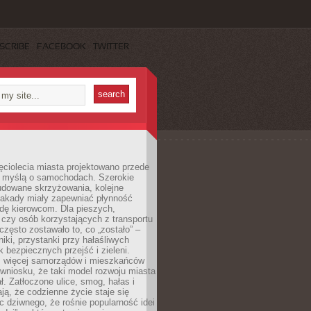
SCRIBE
FACEBOOK
TWITTER
ęciolecia miasta projektowano przede
 myślą o samochodach. Szerokie
budowane skrzyżowania, kolejne
stakady miały zapewniać płynność
dę kierowcom. Dla pieszych,
czy osób korzystających z transportu
często zostawało to, co „zostało” –
iki, przystanki przy hałaśliwych
k bezpiecznych przejść i zieleni.
az więcej samorządów i mieszkańców
wniosku, że taki model rozwoju miasta
ł. Zatłoczone ulice, smog, hałas i
ają, że codzienne życie staje się
ic dziwnego, że rośnie popularność idei