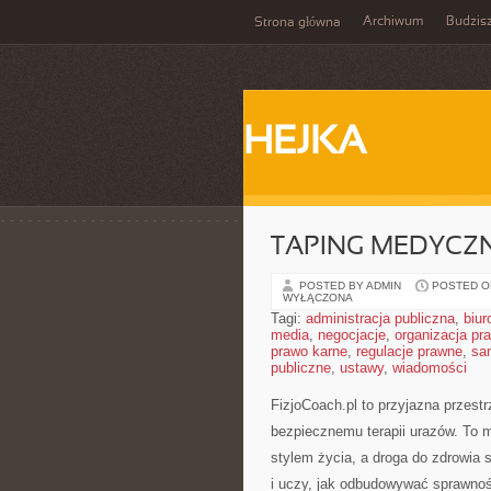
Archiwum
Budzis
Strona główna
HEJKA
TAPING MEDYCZ
POSTED BY ADMIN
POSTED ON
WYŁĄCZONA
Tagi:
administracja publiczna
,
biur
media
,
negocjacje
,
organizacja pr
prawo karne
,
regulacje prawne
,
sa
publiczne
,
ustawy
,
wiadomości
FizjoCoach.pl to przyjazna przestr
bezpiecznemu terapii urazów. To 
stylem życia, a droga do zdrowia
i uczy, jak odbudowywać sprawno