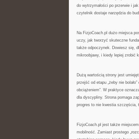
do wytrzymałości po przerwie i ja
czytelnik dostaje narzędzia do budow
Na FizjoCoach.pl dużo miejsca poś
uczy, jak tworzyć skuteczne funda
także odpoczynek. Dowiesz się, d
mikroobjawy, i kiedy lepiej zrobić 
Dużą wartością strony jest umiejęt
przejść od etapu „żeby nie bolało” 
obciążeniem”. W praktyce oznacza 
dla dyscypliny. Strona pomaga za
progres to nie kwestia szczęścia, 
FizjoCoach.pl jest także miejscem
mobilność. Zamiast prostego „rozci