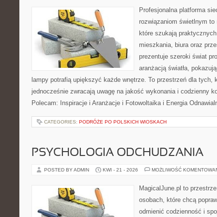
Profesjonalna platforma si
rozwiązaniom świetlnym to 
które szukają praktycznych 
mieszkania, biura oraz prz
prezentuje szeroki świat p
aranżacją światła, pokazuj
lampy potrafią upiększyć każde wnętrze. To przestrzeń dla tych, k
jednocześnie zwracają uwagę na jakość wykonania i codzienny k
Polecam: Inspiracje i Aranżacje i Fotowoltaika i Energia Odnawia
CATEGORIES:
PODRÓŻE PO POLSKICH WIOSKACH
PSYCHOLOGIA ODCHUDZANIA
POSTED BY ADMIN
KWI - 21 - 2026
MOŻLIWOŚĆ KOMENTOWA
MagicalJune.pl to przestrze
osobach, które chcą popra
odmienić codzienność i spo