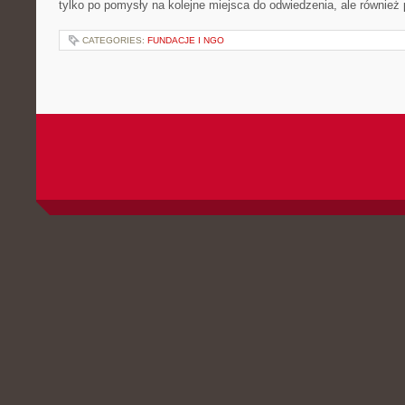
tylko po pomysły na kolejne miejsca do odwiedzenia, ale również p
CATEGORIES:
FUNDACJE I NGO