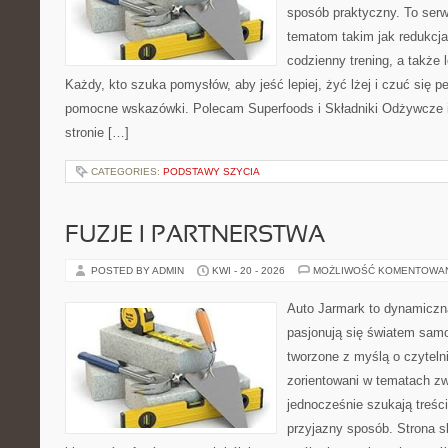
sposób praktyczny. To ser
tematom takim jak redukcja
codzienny trening, a także
Każdy, kto szuka pomysłów, aby jeść lepiej, żyć lżej i czuć się pe
pomocne wskazówki. Polecam Superfoods i Składniki Odżywcze i
stronie […]
CATEGORIES:
PODSTAWY SZYCIA
FUZJE I PARTNERSTWA
POSTED BY ADMIN
KWI - 20 - 2026
MOŻLIWOŚĆ KOMENTOWA
Auto Jarmark to dynamiczna
pasjonują się światem sam
tworzone z myślą o czyteln
zorientowani w tematach zw
jednocześnie szukają treśc
przyjazny sposób. Strona sk