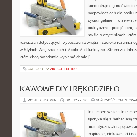
koncentruje się na świecie
podpowiedziach dla osób u
życia i gabinet. To serwis,
praktycznym podejściem, a 
myślą o czytelnikach, któr
rozwiązań dotyczących wyposażenia wnętrz i szeroko rozumiane
w Stylach Wnętrzarskich i Meble Multifunkcyjne. Strona została 
które chcą świadomie wybierać detale […]
CATEGORIES:
VINTAGE I RETRO
KAWOWE DIY I RĘKODZIEŁO
POSTED BY ADMIN
KWI - 12 - 2026
MOŻLIWOŚĆ KOMENTOWA
to miejsce w sieci to miejs
spotyka się z herbacianą tr
aromatycznych napojów zam
inspiracje, ciekawostki i c