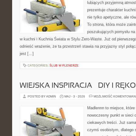
lubiących przyjemną atmosf
prezentuje charakter kuchni
nie tylko apetyczne, ale r
To strona, która może zaint
poszukujących pomysłu na 
w kuchni i Kuchnia Świata w Stylu Zero-Waste. Już od pierwszeg
odnieść wrażenie, że ta przestrzeń stawia na przyjazny styl połą
jest […]
CATEGORIES:
ŚLUB W PLENERZE
WIEJSKA INSPIRACJA – DIY I RĘK
POSTED BY ADMIN
MAJ - 3 - 2026
MOŻLIWOŚĆ KOMENTOWAN
Madlennn to miejsce, które
nowoczesny punkt w sieci 
ciekawych treści. Już sama
czymś osobistym, dlatego 