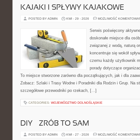
KAJAKI I SPŁYWY KAJAKOWE
POSTED BY ADMIN
KWI - 29 - 2026
MOŻLIWOŚĆ KOMENTOWA
Serwis poświęcony aktywn
doskonałe miejsce dla osób
związanej z wodą, naturą o
koncentruje się wokół spły
czemu każdy użytkownik m
porady dotyczące organizac
To miejsce stworzone zarówno dla początkujących, jak i dla zaa
Zobacz: Szlaki i Trasy Wodne i Poradniki dla Rodzin i Grup. Na 
szczegółowe przewodniki po rzekach, […]
CATEGORIES:
WOJEWÓDZTWO DOLNOŚLĄSKIE
DIY – ZRÓB TO SAM
POSTED BY ADMIN
KWI - 27 - 2026
MOŻLIWOŚĆ KOMENTOWA