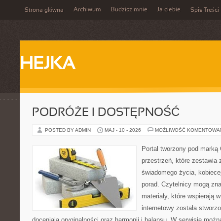
Archiwum
Budzisz mnie
Ja ciebie
Strona główna
Spis Treści
HEJKA
PODRÓŻE I DOSTĘPNOŚĆ
POSTED BY ADMIN
MAJ - 10 - 2026
MOŻLIWOŚĆ KOMENTOWA
Portal tworzony pod marką
przestrzeń, które zestawia 
świadomego życia, kobiecej
porad. Czytelnicy mogą zna
materiały, które wspierają w
internetowy została stworz
doceniają oryginalności oraz harmonii i balansu. W serwisie możn