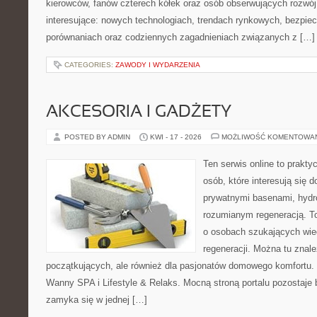
kierowców, fanów czterech kółek oraz osób obserwujących rozwój
interesujące: nowych technologiach, trendach rynkowych, bezpiecz
porównaniach oraz codziennych zagadnieniach związanych z […]
CATEGORIES:
ZAWODY I WYDARZENIA
AKCESORIA I GADŻETY
POSTED BY ADMIN
KWI - 17 - 2026
MOŻLIWOŚĆ KOMENTOWA
Ten serwis online to praktyc
osób, które interesują się
prywatnymi basenami, hyd
rozumianym regeneracją. T
o osobach szukających wied
regeneracji. Można tu znale
początkujących, ale również dla pasjonatów domowego komfortu. 
Wanny SPA i Lifestyle & Relaks. Mocną stroną portalu pozostaje b
zamyka się w jednej […]