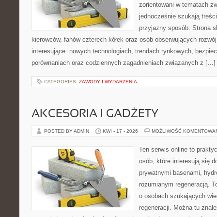
zorientowani w tematach zw
jednocześnie szukają treśc
przyjazny sposób. Strona sk
kierowców, fanów czterech kółek oraz osób obserwujących rozwój
interesujące: nowych technologiach, trendach rynkowych, bezpiecz
porównaniach oraz codziennych zagadnieniach związanych z […]
CATEGORIES:
ZAWODY I WYDARZENIA
AKCESORIA I GADŻETY
POSTED BY ADMIN
KWI - 17 - 2026
MOŻLIWOŚĆ KOMENTOWA
Ten serwis online to praktyc
osób, które interesują się
prywatnymi basenami, hyd
rozumianym regeneracją. T
o osobach szukających wied
regeneracji. Można tu znale