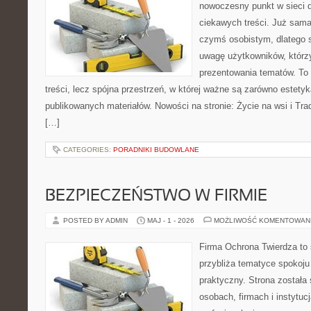
nowoczesny punkt w sieci 
ciekawych treści. Już sama
czymś osobistym, dlatego 
uwagę użytkowników, którzy
prezentowania tematów. To 
treści, lecz spójna przestrzeń, w której ważne są zarówno estetyka
publikowanych materiałów. Nowości na stronie: Życie na wsi i Trad
[…]
CATEGORIES:
PORADNIKI BUDOWLANE
BEZPIECZEŃSTWO W FIRMIE
POSTED BY ADMIN
MAJ - 1 - 2026
MOŻLIWOŚĆ KOMENTOWAN
Firma Ochrona Twierdza to s
przybliża tematyce spokoju
praktyczny. Strona została
osobach, firmach i instytuc