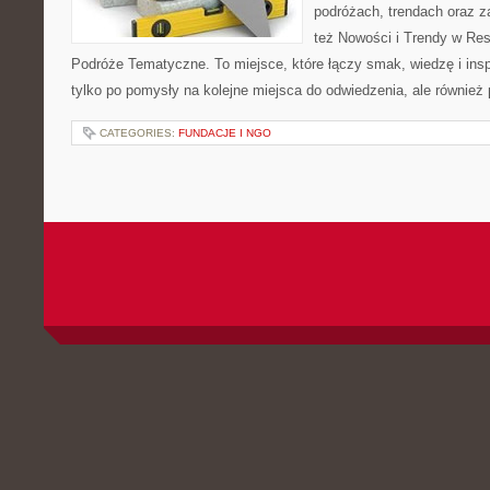
podróżach, trendach oraz z
też Nowości i Trendy w Res
Podróże Tematyczne. To miejsce, które łączy smak, wiedzę i inspir
tylko po pomysły na kolejne miejsca do odwiedzenia, ale również p
CATEGORIES:
FUNDACJE I NGO