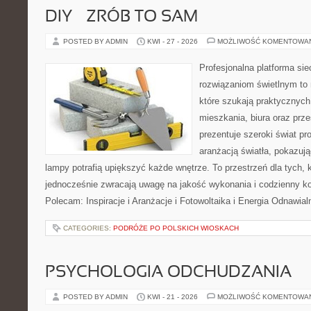
DIY – ZRÓB TO SAM
POSTED BY ADMIN
KWI - 27 - 2026
MOŻLIWOŚĆ KOMENTOWA
Profesjonalna platforma si
rozwiązaniom świetlnym to 
które szukają praktycznych 
mieszkania, biura oraz prz
prezentuje szeroki świat p
aranżacją światła, pokazuj
lampy potrafią upiększyć każde wnętrze. To przestrzeń dla tych, k
jednocześnie zwracają uwagę na jakość wykonania i codzienny k
Polecam: Inspiracje i Aranżacje i Fotowoltaika i Energia Odnawia
CATEGORIES:
PODRÓŻE PO POLSKICH WIOSKACH
PSYCHOLOGIA ODCHUDZANIA
POSTED BY ADMIN
KWI - 21 - 2026
MOŻLIWOŚĆ KOMENTOWA