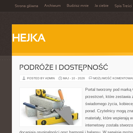
Archiwum
Budzisz mnie
Ja ciebie
Strona główna
Spis Treści
HEJKA
PODRÓŻE I DOSTĘPNOŚĆ
POSTED BY ADMIN
MAJ - 10 - 2026
MOŻLIWOŚĆ KOMENTOWA
Portal tworzony pod marką
przestrzeń, które zestawia 
świadomego życia, kobiecej
porad. Czytelnicy mogą zna
materiały, które wspierają w
internetowy została stworz
doceniają oryginalności oraz harmonii i balansu. W serwisie możn