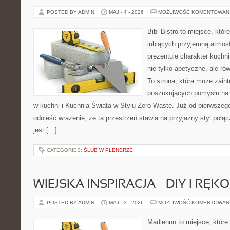
POSTED BY ADMIN
MAJ - 4 - 2026
MOŻLIWOŚĆ KOMENTOWAN
Bibi Bistro to miejsce, któ
lubiących przyjemną atmosf
prezentuje charakter kuchni
nie tylko apetyczne, ale r
To strona, która może zaint
poszukujących pomysłu na 
w kuchni i Kuchnia Świata w Stylu Zero-Waste. Już od pierwszeg
odnieść wrażenie, że ta przestrzeń stawia na przyjazny styl połą
jest […]
CATEGORIES:
ŚLUB W PLENERZE
WIEJSKA INSPIRACJA – DIY I RĘK
POSTED BY ADMIN
MAJ - 3 - 2026
MOŻLIWOŚĆ KOMENTOWAN
Madlennn to miejsce, które