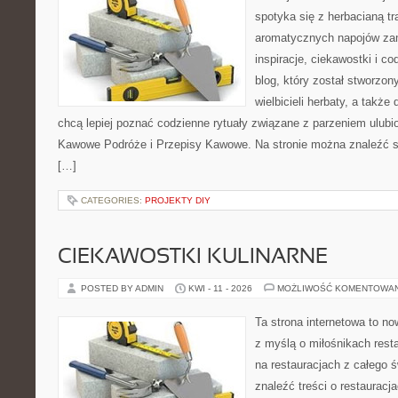
spotyka się z herbacianą tr
aromatycznych napojów zam
inspiracje, ciekawostki i c
blog, który został stworzon
wielbicieli herbaty, a także 
chcą lepiej poznać codzienne rytuały związane z parzeniem ulub
Kawowe Podróże i Przepisy Kawowe. Na stronie można znaleźć 
[…]
CATEGORIES:
PROJEKTY DIY
CIEKAWOSTKI KULINARNE
POSTED BY ADMIN
KWI - 11 - 2026
MOŻLIWOŚĆ KOMENTOWA
Ta strona internetowa to n
z myślą o miłośnikach resta
na restauracjach z całego 
znaleźć treści o restauracj