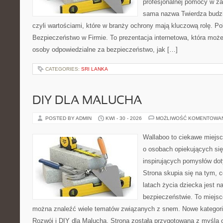
profesjonalnej pomocy w za
sama nazwa Twierdza budzi
czyli wartościami, które w branży ochrony mają kluczową rolę. Po
Bezpieczeństwo w Firmie. To prezentacja internetowa, która moż
osoby odpowiedzialne za bezpieczeństwo, jak […]
CATEGORIES:
SRI LANKA
DIY DLA MALUCHA
POSTED BY ADMIN
KWI - 30 - 2026
MOŻLIWOŚĆ KOMENTOWA
Wallaboo to ciekawe miejsc
o osobach opiekujących się
inspirujących pomysłów do
Strona skupia się na tym, 
latach życia dziecka jest 
bezpieczeństwie. To miejsc
można znaleźć wiele tematów związanych z snem. Nowe kategorie
Rozwój i DIY dla Malucha. Strona została przygotowana z myślą 