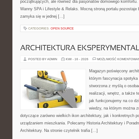
początkujących, ale również dla pasjonatów domowego komfortu. 
Wanny SPA i Lifestyle & Relaks. Mocną stroną portalu pozostaje b
zamyka się w jednej […]
CATEGORIES:
OPEN SOURCE
ARCHITEKTURA EKSPERYMENTA
POSTED BY ADMIN
KWI - 16 - 2026
MOŻLIWOŚĆ KOMENTOWA
Magazyn poświęcony archit
którym fascynacja spotyka 
stworzona z myślą o osobac
realizacji, wnętrz, a także 
jak funkcjonujemy na co dz
wiedzy, na którym można z
dotyczące zarówno wielkich ikon architektury, jak i konkretnych
urządzaniem mieszkania. Polecamy Historia Architektury i Poradn
Architektury. Na stronie czytelnik trafia […]