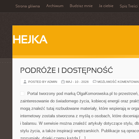
Archiwum
Budzisz mnie
Ja ciebie
Strona główna
Spis Treści
HEJKA
PODRÓŻE I DOSTĘPNOŚĆ
POSTED BY ADMIN
MAJ - 10 - 2026
MOŻLIWOŚĆ KOMENTOWA
Portal tworzony pod marką OlgaKomorowska.pl to przestrzeń,
zainteresowanie do świadomego życia, kobiecej energii oraz prak
mogą znaleźć tutaj rozbudowane materiały, które wspierają w orga
internetowy została stworzona z myślą o osobach, które doceniają
i balansu. W serwisie można znaleźć artykuły dotyczące stylu, db
stylu życia, a także inspiracji wnętrzarskich. Publikacje są opr
zrozumiały, dzięki czemu każda […]