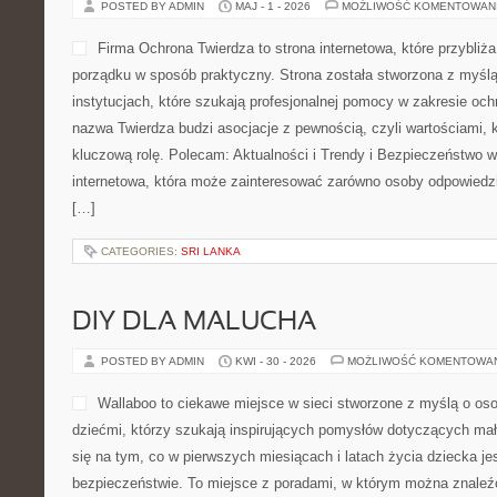
POSTED BY ADMIN
MAJ - 1 - 2026
MOŻLIWOŚĆ KOMENTOWAN
Firma Ochrona Twierdza to strona internetowa, które przybliż
porządku w sposób praktyczny. Strona została stworzona z myślą
instytucjach, które szukają profesjonalnej pomocy w zakresie oc
nazwa Twierdza budzi asocjacje z pewnością, czyli wartościami, 
kluczową rolę. Polecam: Aktualności i Trendy i Bezpieczeństwo w
internetowa, która może zainteresować zarówno osoby odpowiedzi
[…]
CATEGORIES:
SRI LANKA
DIY DLA MALUCHA
POSTED BY ADMIN
KWI - 30 - 2026
MOŻLIWOŚĆ KOMENTOWA
Wallaboo to ciekawe miejsce w sieci stworzone z myślą o os
dziećmi, którzy szukają inspirujących pomysłów dotyczących mał
się na tym, co w pierwszych miesiącach i latach życia dziecka j
bezpieczeństwie. To miejsce z poradami, w którym można znaleź