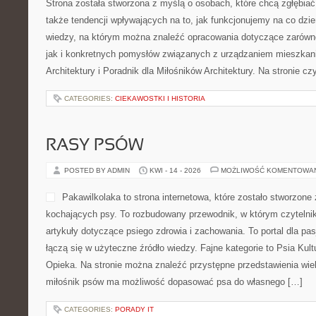
Strona została stworzona z myślą o osobach, które chcą zgłębiać ś
także tendencji wpływających na to, jak funkcjonujemy na co dzi
wiedzy, na którym można znaleźć opracowania dotyczące zarówno 
jak i konkretnych pomysłów związanych z urządzaniem mieszkani
Architektury i Poradnik dla Miłośników Architektury. Na stronie czy
CATEGORIES:
CIEKAWOSTKI I HISTORIA
RASY PSÓW
POSTED BY ADMIN
KWI - 14 - 2026
MOŻLIWOŚĆ KOMENTOWA
Pakawilkolaka to strona internetowa, które zostało stworzone
kochających psy. To rozbudowany przewodnik, w którym czytelni
artykuły dotyczące psiego zdrowia i zachowania. To portal dla pa
łączą się w użyteczne źródło wiedzy. Fajne kategorie to Psia Kultu
Opieka. Na stronie można znaleźć przystępne przedstawienia wie
miłośnik psów ma możliwość dopasować psa do własnego […]
CATEGORIES:
PORADY IT