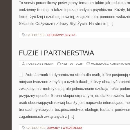
To serwis poradnikowy poświęcony tematom takim jak redukcja ma
codzienny trening, a także lepsza kondycja psychiczna. Każdy, 
lepiej, żyć lżej i czuć się pewniej, znajdzie tutaj pomocne wskaz
Składniki Odżywcze i Zdrowy Styl Życia. Na stronie […]
CATEGORIES:
PODSTAWY SZYCIA
FUZJE I PARTNERSTWA
POSTED BY ADMIN
KWI - 20 - 2026
MOŻLIWOŚĆ KOMENTOWA
Auto Jarmark to dynamiczna strefa dla osób, które pasjonuj
miejsce tworzone z myślą o czytelnikach, którzy chcą być zorie
związanych z motoryzacją, ale jednocześnie szukają treści podan
przyjazny sposób. Strona skupia się na tym, co dla kierowców, f
osób obserwujących rozwój branży jest naprawdę interesujące: n
trendach rynkowych, bezpieczeństwie, ekologii, testach, porówna
zagadnieniach związanych z […]
CATEGORIES:
ZAWODY I WYDARZENIA