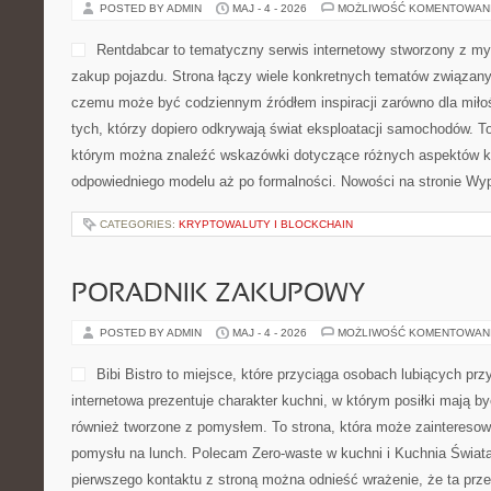
POSTED BY ADMIN
MAJ - 4 - 2026
MOŻLIWOŚĆ KOMENTOWAN
Rentdabcar to tematyczny serwis internetowy stworzony z myś
zakup pojazdu. Strona łączy wiele konkretnych tematów związany
czemu może być codziennym źródłem inspiracji zarówno dla miłośn
tych, którzy dopiero odkrywają świat eksploatacji samochodów. T
którym można znaleźć wskazówki dotyczące różnych aspektów ko
odpowiedniego modelu aż po formalności. Nowości na stronie Wyp
CATEGORIES:
KRYPTOWALUTY I BLOCKCHAIN
PORADNIK ZAKUPOWY
POSTED BY ADMIN
MAJ - 4 - 2026
MOŻLIWOŚĆ KOMENTOWAN
Bibi Bistro to miejsce, które przyciąga osobach lubiących pr
internetowa prezentuje charakter kuchni, w którym posiłki mają by
również tworzone z pomysłem. To strona, która może zainteresow
pomysłu na lunch. Polecam Zero-waste w kuchni i Kuchnia Świat
pierwszego kontaktu z stroną można odnieść wrażenie, że ta prze