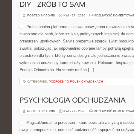
DIY – ZRÓB TO SAM
POSTED BY ADMIN
KWI - 27 - 2026
MOŻLIWOŚĆ KOMENTOWA
Profesjonalna platforma sieciowa poświęcona rozwiązaniom ś
stworzone dla osób, które szukają praktycznych inspiracji do dom
przestrzeni użytkowych. Serwis prezentuje szeroki świat produkt
światła, pokazując jak odpowiednio dobrane lampy potrafią upięk
przestrzeń dla tych, którzy cenią design, ale jednocześnie zwrac
wykonania i codzienny komfort użytkowania. Polecam: Inspiracje i
Energia Odnawialna. Na stronie można […]
CATEGORIES:
PODRÓŻE PO POLSKICH WIOSKACH
PSYCHOLOGIA ODCHUDZANIA
POSTED BY ADMIN
KWI - 21 - 2026
MOŻLIWOŚĆ KOMENTOWA
MagicalJune.pl to przestrzeń, które powstało z myślą o osoba
swoje samopoczucie, odmienić codzienność i spojrzeć na odżywi