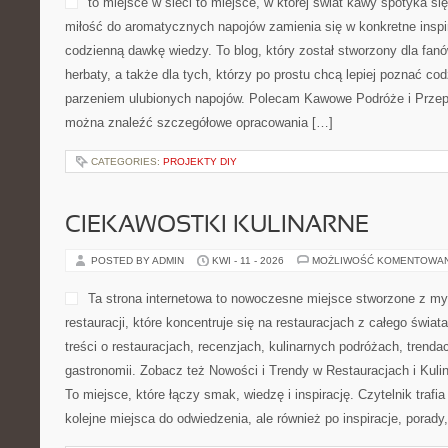
to miejsce w sieci to miejsce, w której świat kawy spotyka się
miłość do aromatycznych napojów zamienia się w konkretne inspir
codzienną dawkę wiedzy. To blog, który został stworzony dla fanów
herbaty, a także dla tych, którzy po prostu chcą lepiej poznać co
parzeniem ulubionych napojów. Polecam Kawowe Podróże i Przep
można znaleźć szczegółowe opracowania […]
CATEGORIES:
PROJEKTY DIY
CIEKAWOSTKI KULINARNE
POSTED BY ADMIN
KWI - 11 - 2026
MOŻLIWOŚĆ KOMENTOWA
Ta strona internetowa to nowoczesne miejsce stworzone z my
restauracji, które koncentruje się na restauracjach z całego świa
treści o restauracjach, recenzjach, kulinarnych podróżach, trenda
gastronomii. Zobacz też Nowości i Trendy w Restauracjach i Kul
To miejsce, które łączy smak, wiedzę i inspirację. Czytelnik trafia
kolejne miejsca do odwiedzenia, ale również po inspiracje, porady