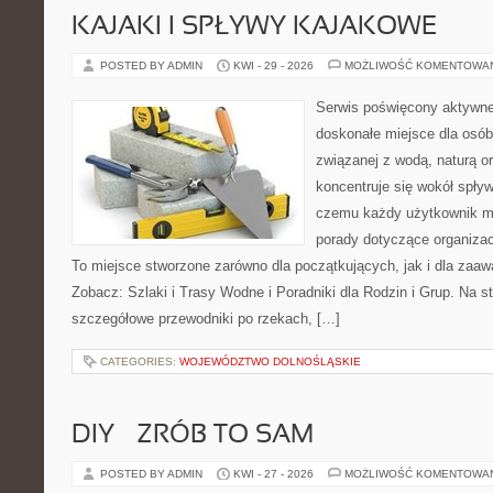
KAJAKI I SPŁYWY KAJAKOWE
POSTED BY ADMIN
KWI - 29 - 2026
MOŻLIWOŚĆ KOMENTOWA
Serwis poświęcony aktywn
doskonałe miejsce dla osób
związanej z wodą, naturą o
koncentruje się wokół spły
czemu każdy użytkownik m
porady dotyczące organizac
To miejsce stworzone zarówno dla początkujących, jak i dla zaa
Zobacz: Szlaki i Trasy Wodne i Poradniki dla Rodzin i Grup. Na 
szczegółowe przewodniki po rzekach, […]
CATEGORIES:
WOJEWÓDZTWO DOLNOŚLĄSKIE
DIY – ZRÓB TO SAM
POSTED BY ADMIN
KWI - 27 - 2026
MOŻLIWOŚĆ KOMENTOWA