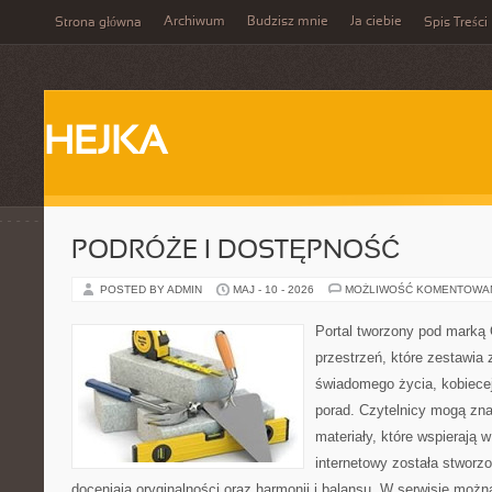
Archiwum
Budzisz mnie
Ja ciebie
Strona główna
Spis Treści
HEJKA
PODRÓŻE I DOSTĘPNOŚĆ
POSTED BY ADMIN
MAJ - 10 - 2026
MOŻLIWOŚĆ KOMENTOWA
Portal tworzony pod marką
przestrzeń, które zestawia 
świadomego życia, kobiecej
porad. Czytelnicy mogą zna
materiały, które wspierają w
internetowy została stworz
doceniają oryginalności oraz harmonii i balansu. W serwisie możn