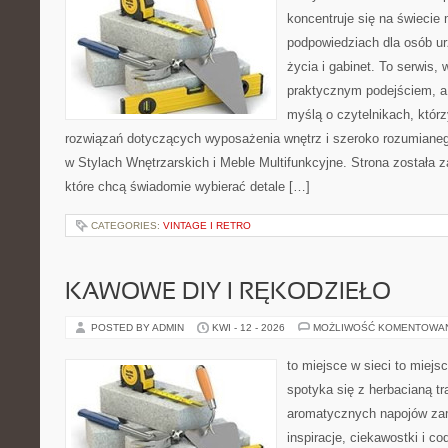
koncentruje się na świecie
podpowiedziach dla osób u
życia i gabinet. To serwis,
praktycznym podejściem, a 
myślą o czytelnikach, któr
rozwiązań dotyczących wyposażenia wnętrz i szeroko rozumiane
w Stylach Wnętrzarskich i Meble Multifunkcyjne. Strona została 
które chcą świadomie wybierać detale […]
CATEGORIES:
VINTAGE I RETRO
KAWOWE DIY I RĘKODZIEŁO
POSTED BY ADMIN
KWI - 12 - 2026
MOŻLIWOŚĆ KOMENTOWA
to miejsce w sieci to miejs
spotyka się z herbacianą tr
aromatycznych napojów zam
inspiracje, ciekawostki i c