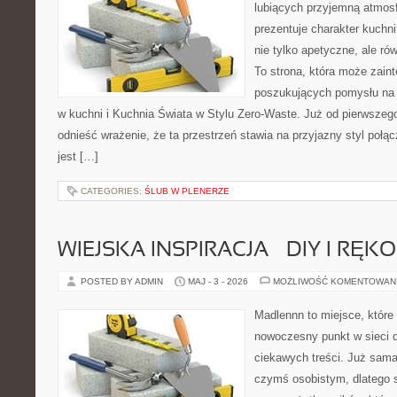
lubiących przyjemną atmosf
prezentuje charakter kuchni
nie tylko apetyczne, ale r
To strona, która może zaint
poszukujących pomysłu na 
w kuchni i Kuchnia Świata w Stylu Zero-Waste. Już od pierwszeg
odnieść wrażenie, że ta przestrzeń stawia na przyjazny styl połą
jest […]
CATEGORIES:
ŚLUB W PLENERZE
WIEJSKA INSPIRACJA – DIY I RĘK
POSTED BY ADMIN
MAJ - 3 - 2026
MOŻLIWOŚĆ KOMENTOWAN
Madlennn to miejsce, które
nowoczesny punkt w sieci 
ciekawych treści. Już sama
czymś osobistym, dlatego 