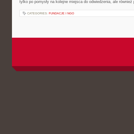
tylko po pomysły na kolejne miejsca do odwiedzenia, ale również p
CATEGORIES:
FUNDACJE I NGO