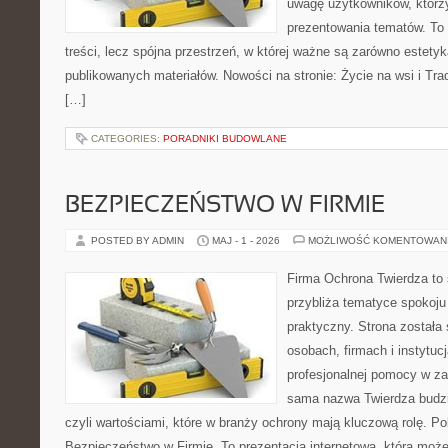
uwagę użytkowników, którzy
prezentowania tematów. To 
treści, lecz spójna przestrzeń, w której ważne są zarówno estetyka
publikowanych materiałów. Nowości na stronie: Życie na wsi i Trad
[…]
CATEGORIES:
PORADNIKI BUDOWLANE
BEZPIECZEŃSTWO W FIRMIE
POSTED BY ADMIN
MAJ - 1 - 2026
MOŻLIWOŚĆ KOMENTOWAN
Firma Ochrona Twierdza to s
przybliża tematyce spokoju
praktyczny. Strona została
osobach, firmach i instytuc
profesjonalnej pomocy w za
sama nazwa Twierdza budzi
czyli wartościami, które w branży ochrony mają kluczową rolę. Po
Bezpieczeństwo w Firmie. To prezentacja internetowa, która moż