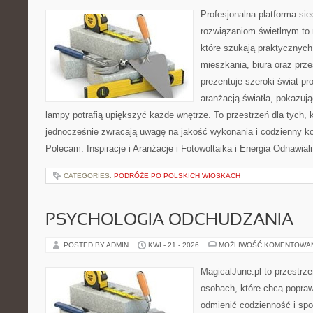
Profesjonalna platforma si
rozwiązaniom świetlnym to 
które szukają praktycznych 
mieszkania, biura oraz prz
prezentuje szeroki świat p
aranżacją światła, pokazuj
lampy potrafią upiększyć każde wnętrze. To przestrzeń dla tych, k
jednocześnie zwracają uwagę na jakość wykonania i codzienny k
Polecam: Inspiracje i Aranżacje i Fotowoltaika i Energia Odnawia
CATEGORIES:
PODRÓŻE PO POLSKICH WIOSKACH
PSYCHOLOGIA ODCHUDZANIA
POSTED BY ADMIN
KWI - 21 - 2026
MOŻLIWOŚĆ KOMENTOWA
MagicalJune.pl to przestrze
osobach, które chcą popra
odmienić codzienność i spo