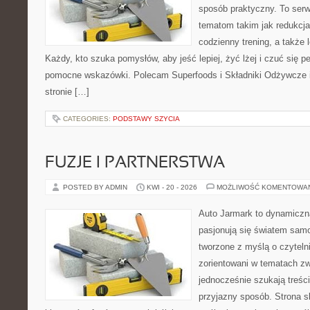
sposób praktyczny. To ser
tematom takim jak redukcja
codzienny trening, a także
Każdy, kto szuka pomysłów, aby jeść lepiej, żyć lżej i czuć się pe
pomocne wskazówki. Polecam Superfoods i Składniki Odżywcze i
stronie […]
CATEGORIES:
PODSTAWY SZYCIA
FUZJE I PARTNERSTWA
POSTED BY ADMIN
KWI - 20 - 2026
MOŻLIWOŚĆ KOMENTOWA
Auto Jarmark to dynamiczna
pasjonują się światem sam
tworzone z myślą o czyteln
zorientowani w tematach zw
jednocześnie szukają treśc
przyjazny sposób. Strona sk