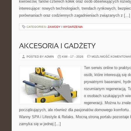
kierowców, fanów czterech kółek oraz osób obserwujących rozwój
interesujące: nowych technologiach, trendach rynkowych, bezpiecz
porównaniach oraz codziennych zagadnieniach związanych z […]
CATEGORIES:
ZAWODY I WYDARZENIA
AKCESORIA I GADŻETY
POSTED BY ADMIN
KWI - 17 - 2026
MOŻLIWOŚĆ KOMENTOWA
Ten serwis online to praktyc
osób, które interesują się
prywatnymi basenami, hyd
rozumianym regeneracją. T
o osobach szukających wied
regeneracji. Można tu znale
początkujących, ale również dla pasjonatów domowego komfortu. 
Wanny SPA i Lifestyle & Relaks. Mocną stroną portalu pozostaje b
zamyka się w jednej […]