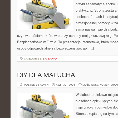
przybliża tematyce spokoju
praktyczny. Strona została
osobach, firmach i instytuc
profesjonalnej pomocy w za
sama nazwa Twierdza budzi
czyli wartościami, które w branży ochrony mają kluczową rolę. Po
Bezpieczeństwo w Firmie. To prezentacja internetowa, która moż
osoby odpowiedzialne za bezpieczeństwo, jak […]
CATEGORIES:
SRI LANKA
DIY DLA MALUCHA
POSTED BY ADMIN
KWI - 30 - 2026
MOŻLIWOŚĆ KOMENTOWA
Wallaboo to ciekawe miejsc
o osobach opiekujących się
inspirujących pomysłów do
Strona skupia się na tym, 