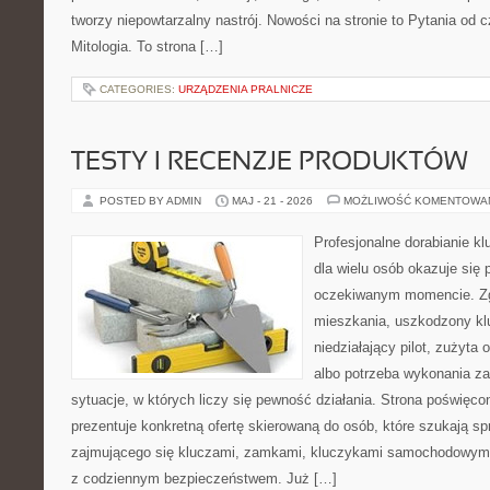
tworzy niepowtarzalny nastrój. Nowości na stronie to Pytania od c
Mitologia. To strona […]
CATEGORIES:
URZĄDZENIA PRALNICZE
TESTY I RECENZJE PRODUKTÓW
POSTED BY ADMIN
MAJ - 21 - 2026
MOŻLIWOŚĆ KOMENTOWA
Profesjonalne dorabianie kl
dla wielu osób okazuje się 
oczekiwanym momencie. Zg
mieszkania, uszkodzony k
niedziałający pilot, zużyt
albo potrzeba wykonania z
sytuacje, w których liczy się pewność działania. Strona poświęco
prezentuje konkretną ofertę skierowaną do osób, które szukają 
zajmującego się kluczami, zamkami, kluczykami samochodowymi
z codziennym bezpieczeństwem. Już […]