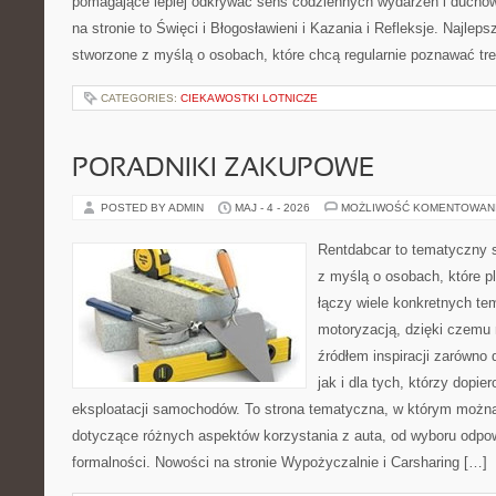
pomagające lepiej odkrywać sens codziennych wydarzeń i ducho
na stronie to Święci i Błogosławieni i Kazania i Refleksje. Najlep
stworzone z myślą o osobach, które chcą regularnie poznawać tre
CATEGORIES:
CIEKAWOSTKI LOTNICZE
PORADNIKI ZAKUPOWE
POSTED BY ADMIN
MAJ - 4 - 2026
MOŻLIWOŚĆ KOMENTOWAN
Rentdabcar to tematyczny s
z myślą o osobach, które p
łączy wiele konkretnych t
motoryzacją, dzięki czem
źródłem inspiracji zarówno 
jak i dla tych, którzy dopie
eksploatacji samochodów. To strona tematyczna, w którym możn
dotyczące różnych aspektów korzystania z auta, od wyboru odpo
formalności. Nowości na stronie Wypożyczalnie i Carsharing […]