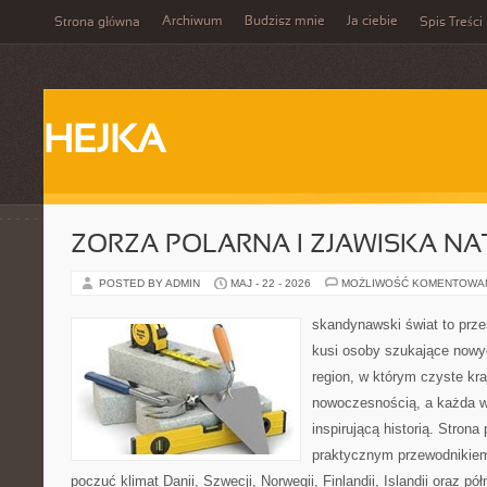
Archiwum
Budzisz mnie
Ja ciebie
Strona główna
Spis Treści
HEJKA
ZORZA POLARNA I ZJAWISKA NA
POSTED BY ADMIN
MAJ - 22 - 2026
MOŻLIWOŚĆ KOMENTOWA
skandynawski świat to prze
kusi osoby szukające nowy
region, w którym czyste kra
nowoczesnością, a każda w
inspirującą historią. Strona
praktycznym przewodnikiem
poczuć klimat Danii, Szwecji, Norwegii, Finlandii, Islandii oraz p