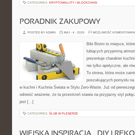
CATEGORIES:
KRYPTOWALUTY I BLOCKCHAIN
PORADNIK ZAKUPOWY
POSTED BY ADMIN
MAJ - 4 - 2026
MOŻLIWOŚĆ KOMENTOWAN
Bibi Bistro to miejsce, któ
lubiących przyjemną atmosf
prezentuje charakter kuchni
nie tylko apetyczne, ale r
To strona, która może zaint
poszukujących pomysłu na 
w kuchni i Kuchnia Świata w Stylu Zero-Waste. Już od pierwszeg
odnieść wrażenie, że ta przestrzeń stawia na przyjazny styl połą
jest […]
CATEGORIES:
ŚLUB W PLENERZE
WIEJSKA INSPIRACJA – DIY I RĘK