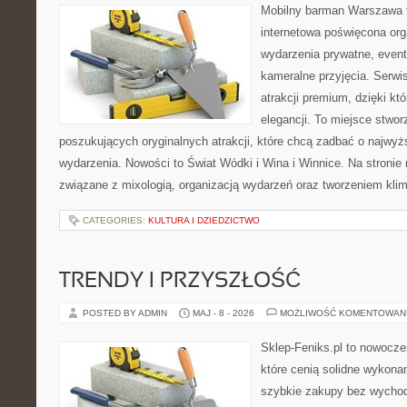
Mobilny barman Warszawa 
internetowa poświęcona orga
wydarzenia prywatne, event
kameralne przyjęcia. Serwis
atrakcji premium, dzięki k
elegancji. To miejsce stwor
poszukujących oryginalnych atrakcji, które chcą zadbać o najw
wydarzenia. Nowości to Świat Wódki i Wina i Winnice. Na stronie
związane z mixologią, organizacją wydarzeń oraz tworzeniem kli
CATEGORIES:
KULTURA I DZIEDZICTWO
TRENDY I PRZYSZŁOŚĆ
POSTED BY ADMIN
MAJ - 8 - 2026
MOŻLIWOŚĆ KOMENTOWAN
Sklep-Feniks.pl to nowocze
które cenią solidne wykonan
szybkie zakupy bez wychod