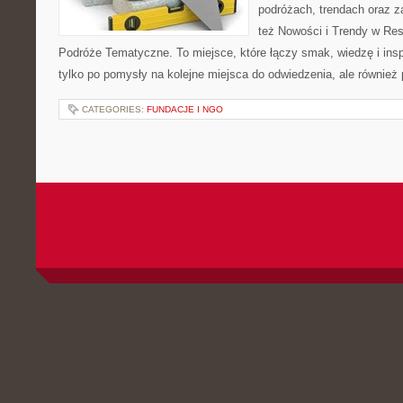
podróżach, trendach oraz z
też Nowości i Trendy w Res
Podróże Tematyczne. To miejsce, które łączy smak, wiedzę i inspir
tylko po pomysły na kolejne miejsca do odwiedzenia, ale również p
CATEGORIES:
FUNDACJE I NGO