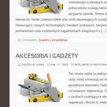
zorientowani w tematach zw
jednocześnie szukają treśc
przyjazny sposób. Strona sk
kierowców, fanów czterech kółek oraz osób obserwujących rozwój
interesujące: nowych technologiach, trendach rynkowych, bezpiecz
porównaniach oraz codziennych zagadnieniach związanych z […]
CATEGORIES:
ZAWODY I WYDARZENIA
AKCESORIA I GADŻETY
POSTED BY ADMIN
KWI - 17 - 2026
MOŻLIWOŚĆ KOMENTOWA
Ten serwis online to praktyc
osób, które interesują się
prywatnymi basenami, hyd
rozumianym regeneracją. T
o osobach szukających wied
regeneracji. Można tu znale