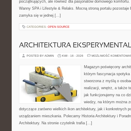
początkujących, ale również dla pasjonatów domowego komfortu. 
Wanny SPA i Lifestyle & Relaks. Mocną stroną portalu pozostaje b
zamyka się w jednej […]
CATEGORIES:
OPEN SOURCE
ARCHITEKTURA EKSPERYMENTA
POSTED BY ADMIN
KWI - 16 - 2026
MOŻLIWOŚĆ KOMENTOWA
Magazyn poświęcony archit
którym fascynacja spotyka 
stworzona z myślą o osobac
realizacji, wnętrz, a także 
jak funkcjonujemy na co dz
wiedzy, na którym można z
dotyczące zarówno wielkich ikon architektury, jak i konkretnych
urządzaniem mieszkania. Polecamy Historia Architektury i Poradn
Architektury. Na stronie czytelnik trafia […]