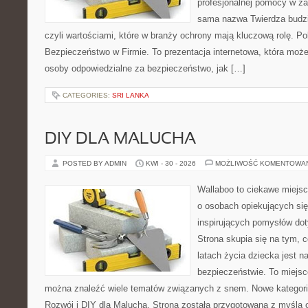
profesjonalnej pomocy w za
sama nazwa Twierdza budzi
czyli wartościami, które w branży ochrony mają kluczową rolę. Po
Bezpieczeństwo w Firmie. To prezentacja internetowa, która moż
osoby odpowiedzialne za bezpieczeństwo, jak […]
CATEGORIES:
SRI LANKA
DIY DLA MALUCHA
POSTED BY ADMIN
KWI - 30 - 2026
MOŻLIWOŚĆ KOMENTOWA
Wallaboo to ciekawe miejsc
o osobach opiekujących się
inspirujących pomysłów do
Strona skupia się na tym, 
latach życia dziecka jest 
bezpieczeństwie. To miejsc
można znaleźć wiele tematów związanych z snem. Nowe kategorie
Rozwój i DIY dla Malucha. Strona została przygotowana z myślą 