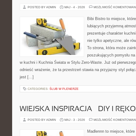
POSTED BY ADMIN
MAJ - 4 - 2026
MOŻLIWOŚĆ KOMENTOWAN
Bibi Bistro to miejsce, któ
lubiących przyjemną atmosf
prezentuje charakter kuchni
nie tylko apetyczne, ale r
To strona, która może zaint
poszukujących pomysłu na 
w kuchni i Kuchnia Świata w Stylu Zero-Waste. Już od pierwszeg
odnieść wrażenie, że ta przestrzeń stawia na przyjazny styl połą
jest […]
CATEGORIES:
ŚLUB W PLENERZE
WIEJSKA INSPIRACJA – DIY I RĘK
POSTED BY ADMIN
MAJ - 3 - 2026
MOŻLIWOŚĆ KOMENTOWAN
Madlennn to miejsce, które