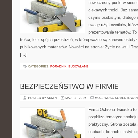
nowoczesny punkt w sieci 
ciekawych treści. Już sama
czymś osobistym, dlatego 
uwagę użytkowników, którzy
prezentowania tematów. To 
treści, lecz spójna przestrzeń, w której ważne są zarówno estetyka
publikowanych materiałów. Nowości na stronie: Życie na wsi i Trad
[…]
CATEGORIES:
PORADNIKI BUDOWLANE
BEZPIECZEŃSTWO W FIRMIE
POSTED BY ADMIN
MAJ - 1 - 2026
MOŻLIWOŚĆ KOMENTOWAN
Firma Ochrona Twierdza to s
przybliża tematyce spokoju
praktyczny. Strona została
osobach, firmach i instytuc