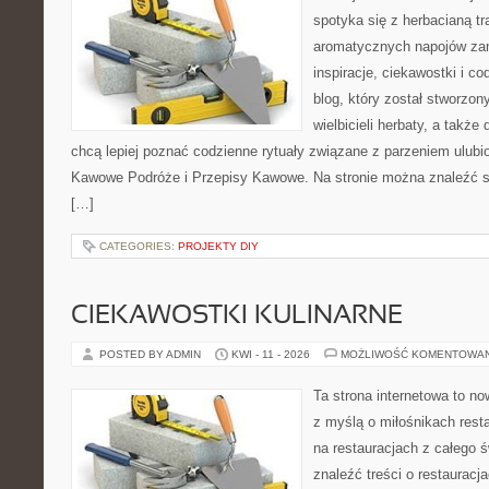
spotyka się z herbacianą tr
aromatycznych napojów zam
inspiracje, ciekawostki i c
blog, który został stworzon
wielbicieli herbaty, a także 
chcą lepiej poznać codzienne rytuały związane z parzeniem ulub
Kawowe Podróże i Przepisy Kawowe. Na stronie można znaleźć 
[…]
CATEGORIES:
PROJEKTY DIY
CIEKAWOSTKI KULINARNE
POSTED BY ADMIN
KWI - 11 - 2026
MOŻLIWOŚĆ KOMENTOWA
Ta strona internetowa to n
z myślą o miłośnikach resta
na restauracjach z całego 
znaleźć treści o restauracj