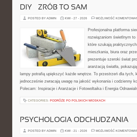
DIY – ZRÓB TO SAM
POSTED BY ADMIN
KWI - 27 - 2026
MOŻLIWOŚĆ KOMENTOWA
Profesjonalna platforma si
rozwiązaniom świetlnym to 
które szukają praktycznych 
mieszkania, biura oraz prz
prezentuje szeroki świat p
aranżacją światła, pokazuj
lampy potrafią upiększyć każde wnętrze. To przestrzeń dla tych, k
jednocześnie zwracają uwagę na jakość wykonania i codzienny k
Polecam: Inspiracje i Aranżacje i Fotowoltaika i Energia Odnawia
CATEGORIES:
PODRÓŻE PO POLSKICH WIOSKACH
PSYCHOLOGIA ODCHUDZANIA
POSTED BY ADMIN
KWI - 21 - 2026
MOŻLIWOŚĆ KOMENTOWA