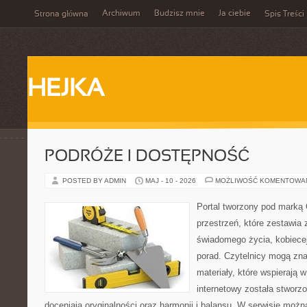
Archiwum
Budzisz mnie
Ja ciebie
Strona główna
Spis Treści
HEJKA
PODRÓŻE I DOSTĘPNOŚĆ
POSTED BY ADMIN
MAJ - 10 - 2026
MOŻLIWOŚĆ KOMENTOWA
Portal tworzony pod marką
przestrzeń, które zestawia 
świadomego życia, kobiecej
porad. Czytelnicy mogą zna
materiały, które wspierają w
internetowy została stworz
doceniają oryginalności oraz harmonii i balansu. W serwisie możn