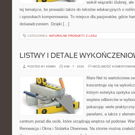
wokół wiązanki ślubnej, al
tej tematyce, bo prowadzi także do tekstów edukacyjnych o rośli
i sposobach komponowania. To miejsce dla pasjonatów, gdzie har
doświadczeniem. Dzięki […]
CATEGORIES:
NATURALNE PRODUKTY Z LASU
LISTWY I DETALE WYKOŃCZENI
POSTED BY ADMIN
KWI - 7 - 2026
MOŻLIWOŚĆ KOMENTOWAN
Mars-Net to wartościowa se
koncentruje się na wykończe
którym estetyka spotyka si
wspiera odbiorców w wybor
pokazując wiele praktyczn
panelami, a także z eleme
centrum porad dla osób, które urządzają wnętrze od podstaw. War
Renowacja i Okna i Stolarka Otworowa. Na stronie można znaleźć 