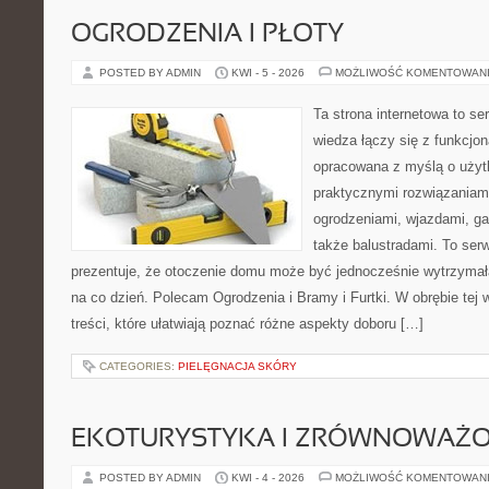
OGRODZENIA I PŁOTY
POSTED BY ADMIN
KWI - 5 - 2026
MOŻLIWOŚĆ KOMENTOWAN
Ta strona internetowa to se
wiedza łączy się z funkcjon
opracowana z myślą o użyt
praktycznymi rozwiązaniam
ogrodzeniami, wjazdami, ga
także balustradami. To ser
prezentuje, że otoczenie domu może być jednocześnie wytrzymała
na co dzień. Polecam Ogrodzenia i Bramy i Furtki. W obrębie tej w
treści, które ułatwiają poznać różne aspekty doboru […]
CATEGORIES:
PIELĘGNACJA SKÓRY
EKOTURYSTYKA I ZRÓWNOWAŻ
POSTED BY ADMIN
KWI - 4 - 2026
MOŻLIWOŚĆ KOMENTOWAN