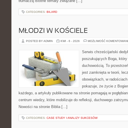
tłumaczą istotne tematy związane […]
CATEGORIES:
BILARD
MŁODZI W KOŚCIELE
POSTED BY ADMIN
KWI - 6 - 2026
MOŻLIWOŚĆ KOMENTOWAN
Serwis chrześcijański ded
poszukujących Boga, który
duchowością. To przestrzeń,
jest zamknięta w teorii, le
obowiązkach, w radościach 
pokazuje, że życie z Bogi
każdego, a artykuły publikowane na stronie pomagają w pogłębian
centrum wiedzy, które mobilizuje do refleksji, duchowego zatrzym
Nowości na stronie Biblia […]
CATEGORIES:
CASE STUDY I ANALIZY SUKCESÓW