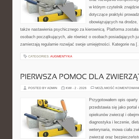
w którym czytelnik znajdzi
dotyczące praktyki prowadze
obowiązujących na drodze, 
także nastawienia psychicznego za kierownicą. Platforma został
osobach początkujących, ale również o osobach posiadających już
zamierzają regularnie rozwijać swoje umiejętności. Kategorie na [
CATEGORIES:
AUGMENTYKA
PIERWSZA POMOC DLA ZWIERZĄ
POSTED BY ADMIN
KWI - 2 - 2026
MOŻLIWOŚĆ KOMENTOWAN
Przygotowałem opis oparty 
przedstawia się jako portal 
opiekunów zwierząt i obejmu
diagnostyka i leczenie, diet
weterynaria, mowa ciała zw
zwierząt oraz bezpieczeńst