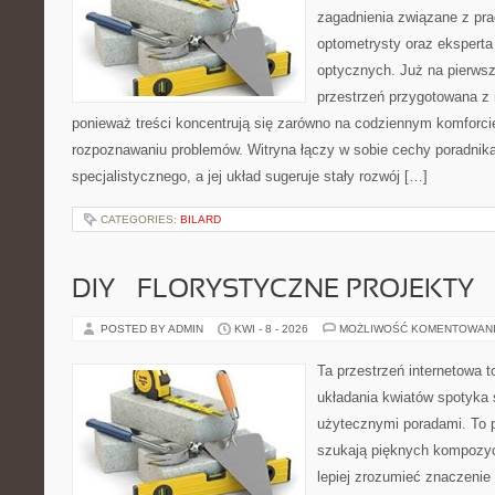
zagadnienia związane z prac
optometrysty oraz eksperta
optycznych. Już na pierwszy
przestrzeń przygotowana z 
ponieważ treści koncentrują się zarówno na codziennym komforcie
rozpoznawaniu problemów. Witryna łączy w sobie cechy poradnika
specjalistycznego, a jej układ sugeruje stały rozwój […]
CATEGORIES:
BILARD
DIY – FLORYSTYCZNE PROJEKTY
POSTED BY ADMIN
KWI - 8 - 2026
MOŻLIWOŚĆ KOMENTOWAN
Ta przestrzeń internetowa t
układania kwiatów spotyka s
użytecznymi poradami. To p
szukają pięknych kompozyc
lepiej zrozumieć znaczenie