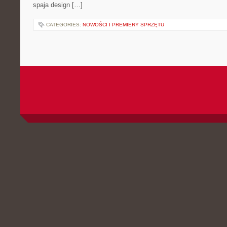
spaja design […]
CATEGORIES:
NOWOŚCI I PREMIERY SPRZĘTU