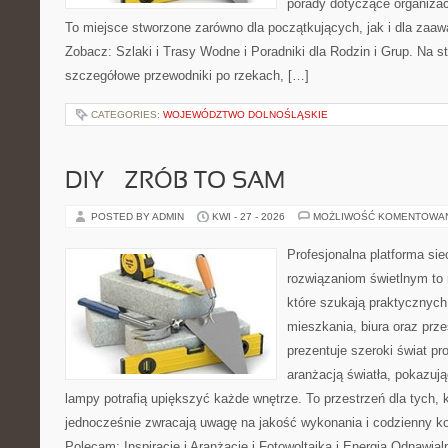
porady dotyczące organizac
To miejsce stworzone zarówno dla początkujących, jak i dla zaa
Zobacz: Szlaki i Trasy Wodne i Poradniki dla Rodzin i Grup. Na 
szczegółowe przewodniki po rzekach, […]
CATEGORIES:
WOJEWÓDZTWO DOLNOŚLĄSKIE
DIY – ZRÓB TO SAM
POSTED BY ADMIN
KWI - 27 - 2026
MOŻLIWOŚĆ KOMENTOWA
Profesjonalna platforma si
rozwiązaniom świetlnym to 
które szukają praktycznych 
mieszkania, biura oraz prz
prezentuje szeroki świat p
aranżacją światła, pokazuj
lampy potrafią upiększyć każde wnętrze. To przestrzeń dla tych, k
jednocześnie zwracają uwagę na jakość wykonania i codzienny k
Polecam: Inspiracje i Aranżacje i Fotowoltaika i Energia Odnawia