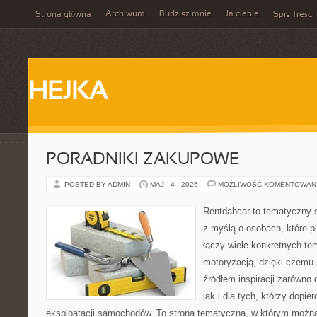
Archiwum
Budzisz mnie
Ja ciebie
Strona główna
Spis Treści
HEJKA
PORADNIKI ZAKUPOWE
POSTED BY ADMIN
MAJ - 4 - 2026
MOŻLIWOŚĆ KOMENTOWAN
Rentdabcar to tematyczny s
z myślą o osobach, które p
łączy wiele konkretnych t
motoryzacją, dzięki czem
źródłem inspiracji zarówno 
jak i dla tych, którzy dopie
eksploatacji samochodów. To strona tematyczna, w którym możn