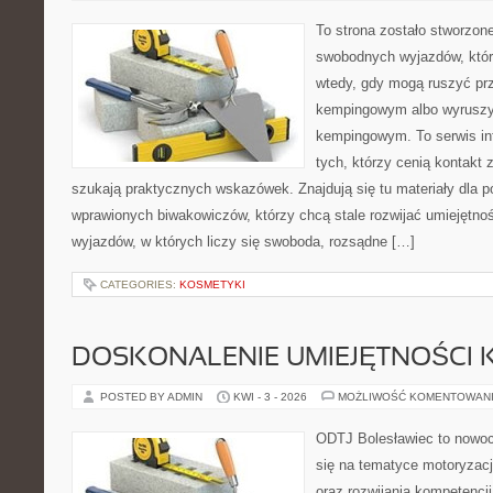
To strona zostało stworzon
swobodnych wyjazdów, które 
wtedy, gdy mogą ruszyć prz
kempingowym albo wyruszy
kempingowym. To serwis in
tych, którzy cenią kontakt 
szukają praktycznych wskazówek. Znajdują się tu materiały dla p
wprawionych biwakowiczów, którzy chcą stale rozwijać umiejętnoś
wyjazdów, w których liczy się swoboda, rozsądne […]
CATEGORIES:
KOSMETYKI
DOSKONALENIE UMIEJĘTNOŚCI 
POSTED BY ADMIN
KWI - 3 - 2026
MOŻLIWOŚĆ KOMENTOWAN
ODTJ Bolesławiec to nowocz
się na tematyce motoryzacj
oraz rozwijania kompetencji