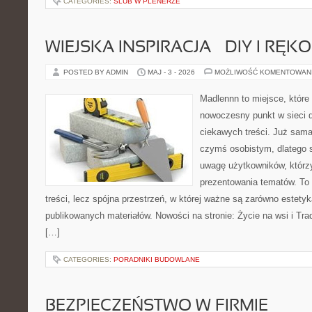
CATEGORIES:
ŚLUB W PLENERZE
WIEJSKA INSPIRACJA – DIY I RĘK
POSTED BY ADMIN
MAJ - 3 - 2026
MOŻLIWOŚĆ KOMENTOWAN
Madlennn to miejsce, które
nowoczesny punkt w sieci 
ciekawych treści. Już sama
czymś osobistym, dlatego 
uwagę użytkowników, którzy
prezentowania tematów. To 
treści, lecz spójna przestrzeń, w której ważne są zarówno estetyka
publikowanych materiałów. Nowości na stronie: Życie na wsi i Trad
[…]
CATEGORIES:
PORADNIKI BUDOWLANE
BEZPIECZEŃSTWO W FIRMIE