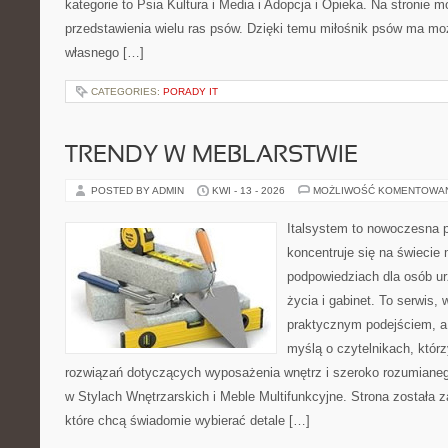
kategorie to Psia Kultura i Media i Adopcja i Opieka. Na stronie
przedstawienia wielu ras psów. Dzięki temu miłośnik psów ma m
własnego […]
CATEGORIES:
PORADY IT
TRENDY W MEBLARSTWIE
POSTED BY ADMIN
KWI - 13 - 2026
MOŻLIWOŚĆ KOMENTOWA
Italsystem to nowoczesna pl
koncentruje się na świecie
podpowiedziach dla osób u
życia i gabinet. To serwis,
praktycznym podejściem, a 
myślą o czytelnikach, któr
rozwiązań dotyczących wyposażenia wnętrz i szeroko rozumiane
w Stylach Wnętrzarskich i Meble Multifunkcyjne. Strona została 
które chcą świadomie wybierać detale […]