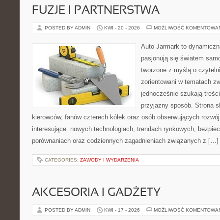
FUZJE I PARTNERSTWA
POSTED BY ADMIN
KWI - 20 - 2026
MOŻLIWOŚĆ KOMENTOWA
Auto Jarmark to dynamiczna
pasjonują się światem sam
tworzone z myślą o czyteln
zorientowani w tematach zw
jednocześnie szukają treśc
przyjazny sposób. Strona sk
kierowców, fanów czterech kółek oraz osób obserwujących rozwój
interesujące: nowych technologiach, trendach rynkowych, bezpiecz
porównaniach oraz codziennych zagadnieniach związanych z […]
CATEGORIES:
ZAWODY I WYDARZENIA
AKCESORIA I GADŻETY
POSTED BY ADMIN
KWI - 17 - 2026
MOŻLIWOŚĆ KOMENTOWA