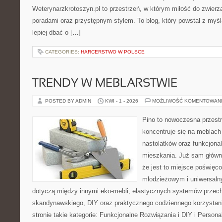
Weterynarzkrotoszyn.pl to przestrzeń, w którym miłość do zwierzą
poradami oraz przystępnym stylem. To blog, który powstał z myśl
lepiej dbać o […]
CATEGORIES:
HARCERSTWO W POLSCE
TRENDY W MEBLARSTWIE
POSTED BY ADMIN
KWI - 1 - 2026
MOŻLIWOŚĆ KOMENTOWAN
Pino to nowoczesna przestr
koncentruje się na meblach
nastolatków oraz funkcjona
mieszkania. Już sam główn
że jest to miejsce poświę
młodzieżowym i uniwersaln
dotyczą między innymi eko-mebli, elastycznych systemów przech
skandynawskiego, DIY oraz praktycznego codziennego korzystani
stronie takie kategorie: Funkcjonalne Rozwiązania i DIY i Personal