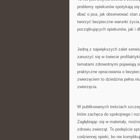
problemy opiekunów spotykają się 
dbać o psa, jak obserwować stan z
tworzyć bezpieczne warunki życia.
początkujących opiekunów, jak i 
Jedną z największych zalet serwis
zanurzyć się w świecie profilaktyki
tematami zdrowotnymi pojawiają si
praktyczne opracowania o bezpiecz
zwierzęciem to dziedzina pełna niu
zwierzęcia.
W publikowanych treściach szczeg
które zachęca do spokojnego i roz
Zagłębiając się w materiały, możn
zdrowiu zwierząt. To podejście sp
codziennej opieki, bo nie kompliku