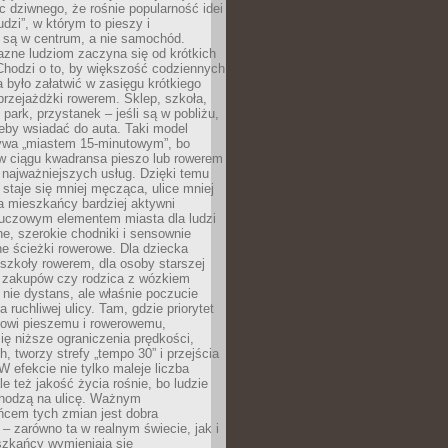
ic dziwnego, że rośnie popularność idei
udzi”, w którym to pieszy i
 są w centrum, a nie samochód.
azne ludziom zaczyna się od krótkich
Chodzi o to, by większość codziennych
było załatwić w zasięgu krótkiego
przejażdżki rowerem. Sklep, szkoła,
 park, przystanek – jeśli są w pobliżu,
eby wsiadać do auta. Taki model
wa „miastem 15-minutowym”, bo
 w ciągu kwadransa pieszo lub rowerem
najważniejszych usług. Dzięki temu
staje się mniej męcząca, ulice mniej
a mieszkańcy bardziej aktywni
Kluczowym elementem miasta dla ludzi
e, szerokie chodniki i sensownie
e ścieżki rowerowe. Dla dziecka
szkoły rowerem, dla osoby starszej
z zakupów czy rodzica z wózkiem
 nie dystans, ale właśnie poczucie
 ruchliwej ulicy. Tam, gdzie priorytet
howi pieszemu i rowerowemu,
ę niższe ograniczenia prędkości,
h, tworzy strefy „tempo 30” i przejścia
W efekcie nie tylko maleje liczba
e też jakość życia rośnie, bo ludzie
chodzą na ulicę. Ważnym
ńcem tych zmian jest dobra
– zarówno ta w realnym świecie, jak i
szkańcy wymieniają się