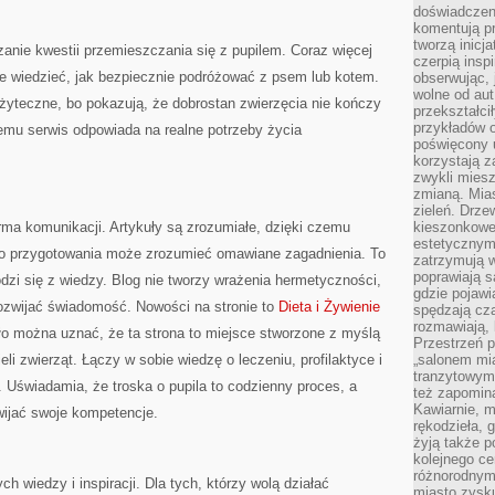
doświadczen
komentują pr
tworzą inicj
zanie kwestii przemieszczania się z pupilem. Coraz więcej
czerpią insp
e wiedzieć, jak bezpiecznie podróżować z psem lub kotem.
obserwując, 
wolne od aut
użyteczne, bo pokazują, że dobrostan zwierzęcia nie kończy
przekształci
przykładów 
temu serwis odpowiada na realne potrzeby życia
poświęcony u
korzystają z
zwykli mies
zmianą. Mias
zieleń. Drze
orma komunikacji. Artykuły są zrozumiałe, dzięki czemu
kieszonkowe 
estetycznym
go przygotowania może zrozumieć omawiane zagadnienia. To
zatrzymują w
poprawiają 
dzi się z wiedzy. Blog nie tworzy wrażenia hermetyczności,
gdzie pojawia
rozwijać świadomość. Nowości na stronie to
Dieta i Żywienie
spędzają cza
rozmawiają, 
iało można uznać, że ta strona to miejsce stworzone z myślą
Przestrzeń p
li zwierząt. Łączy w sobie wiedzę o leczeniu, profilaktyce i
„salonem mia
tranzytowym
 Uświadamia, że troska o pupila to codzienny proces, a
też zapomina
Kawiarnie, m
ijać swoje kompetencje.
rękodzieła, 
żyją także p
kolejnego c
różnorodnym
h wiedzy i inspiracji. Dla tych, którzy wolą działać
miasto zysku