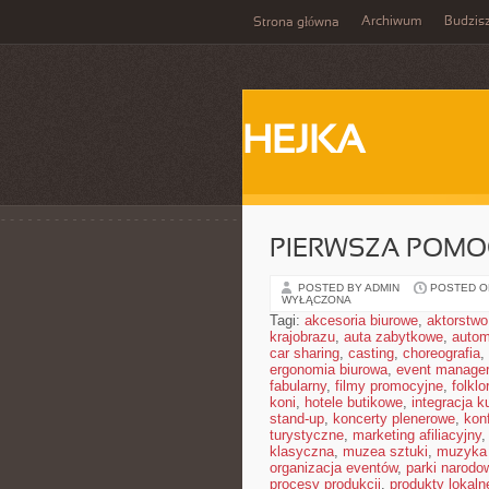
Archiwum
Budzis
Strona główna
HEJKA
PIERWSZA POMO
POSTED BY ADMIN
POSTED ON
WYŁĄCZONA
Tagi:
akcesoria biurowe
,
aktorstwo
krajobrazu
,
auta zabytkowe
,
autom
car sharing
,
casting
,
choreografia
,
ergonomia biurowa
,
event manager
fabularny
,
filmy promocyjne
,
folklor
koni
,
hotele butikowe
,
integracja k
stand-up
,
koncerty plenerowe
,
kon
turystyczne
,
marketing afiliacyjny
klasyczna
,
muzea sztuki
,
muzyka 
organizacja eventów
,
parki narodo
procesy produkcji
,
produkty lokaln