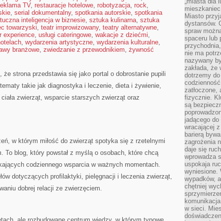
„miasta dla l
reklama TV
,
restauracje hotelowe
,
robotyzacja
,
rock
,
mieszkaniec
skie
,
serial dokumentalny
,
spotkania autorskie
,
spotkania
Miasto przyj
tuczna inteligencja w biznesie
,
sztuka kulinarna
,
sztuka
dystansów. 
ec towarzyski
,
teatr improwizowany
,
teatry alternatywne
,
spraw można 
r experience
,
usługi cateringowe
,
wakacje z dziećmi
,
spaceru lub 
hotelach
,
wydarzenia artystyczne
,
wydarzenia kulturalne
,
przychodnia,
awy branżowe
,
zwiedzanie z przewodnikiem
,
żywność
nie ma potrz
nazywany by
zakłada, że
że strona przedstawia się jako portal o dobrostanie pupili
dotrzemy do 
codzienność 
ematy takie jak diagnostyka i leczenie, dieta i żywienie,
zatłoczone, 
ciała zwierząt, wsparcie starszych zwierząt oraz
fizycznie. 
są bezpieczn
poprowadzon
jadącego do 
wracającej 
barierą bywa
zeń, w którym miłość do zwierząt spotyka się z rzetelnymi
zagrożenia na
daje się ruc
 To blog, który powstał z myślą o osobach, które chcą
wprowadza si
uspokaja ruc
zukających codziennego wsparcia w ważnych momentach.
wyniesione. 
ów dotyczących profilaktyki, pielęgnacji i leczenia zwierząt,
wypadków, al
chętniej wy
niu dobrej relacji ze zwierzęciem.
sprzymierze
komunikacja 
w sieci. Mie
doświadczen
zętach, ale rozbudowane centrum wiedzy, w którym typowe