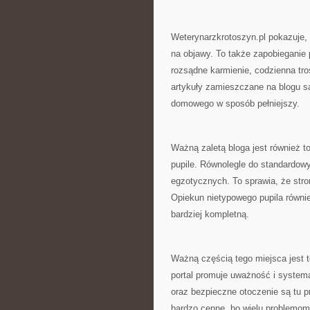
Weterynarzkrotoszyn.pl pokazuje, 
na objawy. To także zapobieganie
rozsądne karmienie, codzienna tro
artykuły zamieszczane na blogu są
domowego w sposób pełniejszy.
Ważną zaletą bloga jest również to
pupile. Równolegle do standardowy
egzotycznych. To sprawia, że stro
Opiekun nietypowego pupila równie
bardziej kompletną.
Ważną częścią tego miejsca jest te
portal promuje uważność i systema
oraz bezpieczne otoczenie są tu p
bardzo cenne, bo wielu problemo