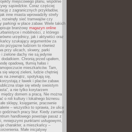
ojekty miejscowego planu, wspólnie
atywy sąsiedzkie. Coraz częściej
irację z zagranicznych przykładów,
jak inne miasta wprowadziły strefy
, rozwinęły sieć tramwajów czy
ły parkingi w place zabaw. Wiele takich
opisuje branżowy
magazyn online
rbanistyce i mobilności, z którego
arówno urzędnicy, jak i aktywiści oraz
zkańcy szukający argumentów za
to przyjazne ludziom to również
wa przy ulicach, skwery, parki
i zielone dachy nie są jedynie
 dodatkiem. Chronią przed upałem,
odę opadową, tłumią hałas i
samopoczucie mieszkańców. Tam,
 się więcej zieleni, ludzie chętniej
s na zewnątrz, spotykają się,
korzystają z ławek i placów zabaw.
ubliczna staje się wtedy swoistym
sta”, a nie tylko korytarzem
 między domem a pracą. Nie można
ć o roli kultury i lokalnego biznesu.
ałe sklepy, księgarnie, pracownie
galerie – wszystko to sprawia, że ulice
o godzinach pracy biur. Kiedy zamiast
entrum handlowego powstaje pasaż z
i, mniejszymi punktami usługowymi,
je charakter, a mieszkańcy –
orzenienia. Małe inicjatywy