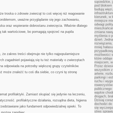
sąsiedzkie, 
pod blokiem
budują więzi
infrastruktur
że troska o zdrowie zwierząt to coś więcej niż reagowanie
kierunek, w 
 problemom, uważne przyglądanie się jego zachowaniu,
mniejsze mi
odwagi polit
ska oraz wspieranie dobrostanu zwierzęcia. Właśnie dlatego
mieszkańcam
 tak wartościowe, bo pomagają spojrzeć na pupila
zmiana nawy
myślenia o p
dzień. Jedna
rozwiązania,
mniej hałasu
przypadkowy
, że zakres treści obejmuje nie tylko najpopularniejsze
możliwości 
które oddaje
ch zagadnień pojawiają się tu też materiały o zwierzętach
miejscem, w 
na odpowiada na potrzeby większej grupy czytelników.
Przez dziesi
wszystkim z
ż może znaleźć tu coś dla siebie, co czyni tę stronę
arterie, roz
parkingi i e
ruchu i wygo
rowerzystów 
publicznego 
wąskie chodn
mat profilaktyki. Zamiast skupiać się jedynie na leczeniu,
drogach, bra
Dzisiaj cor
tyczność. profilaktyczne działania, rozsądna dieta, higiena
dochodzi do 
rzedstawiane jako fundament odpowiedzialnej opieki. To
się wyczerpa
stres sprawi
m można zapobiec.