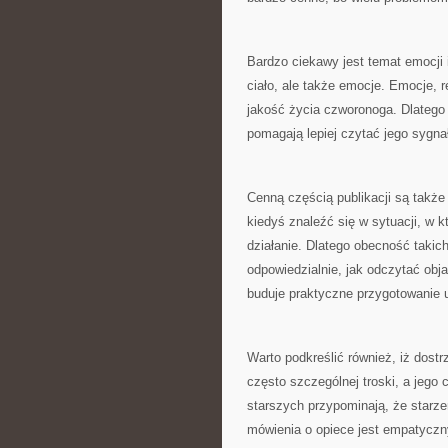
Bardzo ciekawy jest temat emocji i
ciało, ale także emocje. Emocje,
jakość życia czworonoga. Dlatego 
pomagają lepiej czytać jego sygnał
Cenną częścią publikacji są także
kiedyś znaleźć się w sytuacji, w k
działanie. Dlatego obecność takic
odpowiedzialnie, jak odczytać obja
buduje praktyczne przygotowanie u
Warto podkreślić również, iż dostr
często szczególnej troski, a jego 
starszych przypominają, że starze
mówienia o opiece jest empatyczny 