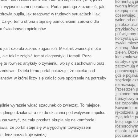
komentują pr
tworzą inicj
z wyjaśnieniami i poradami. Portal pomaga zrozumieć, jak
czerpią insp
drowia pupila, jak reagować w trudnych sytuacjach i jak
obserwując, 
wolne od aut
 Dzięki temu strona staje się pomocnikiem zarówno dla
przekształci
dla świadomych opiekunów.
przykładów 
poświęcony u
korzystają z
zwykli mies
zmianą. Mias
u jest szeroki zakres zagadnień. Miłośnik zwierząt może
zieleń. Drze
, ale także zgłębić temat diagnostyki i terapii. Poza
kieszonkowe 
estetycznym
ę tu również artykuły o żywieniu, wpisy o zachowaniu oraz
zatrzymują w
eństwie. Dzięki temu portal pokazuje, że opieka nad
poprawiają 
gdzie pojawia
ansów, w której liczy się całościowe spojrzenie na potrzeby
spędzają cza
rozmawiają, 
Przestrzeń p
„salonem mia
tranzytowym
też zapomina
ólnie wyraźnie widać szacunek do zwierząt. To miejsce,
Kawiarnie, m
rękodzieła, 
sądnego działania, a nie do działania pod wpływem impulsu.
żyją także p
a zauważyć, że cały przekaz skupia się na komforcie i
kolejnego c
różnorodnym
rawia, że portal staje się wiarygodnym towarzyszem
miasto zysku
je, lecz porządkuje wiedzę.
poczucie zak