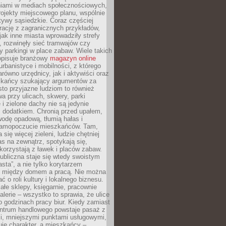
iami w mediach społecznościowych,
ojekty miejscowego planu, wspólnie
atywy sąsiedzkie. Coraz częściej
irację z zagranicznych przykładów,
jak inne miasta wprowadziły strefy
, rozwinęły sieć tramwajów czy
ły parkingi w place zabaw. Wiele takich
opisuje branżowy
magazyn online
rbanistyce i mobilności, z którego
arówno urzędnicy, jak i aktywiści oraz
zkańcy szukający argumentów za
to przyjazne ludziom to również
wa przy ulicach, skwery, parki
i zielone dachy nie są jedynie
 dodatkiem. Chronią przed upałem,
odę opadową, tłumią hałas i
samopoczucie mieszkańców. Tam,
 się więcej zieleni, ludzie chętniej
s na zewnątrz, spotykają się,
korzystają z ławek i placów zabaw.
ubliczna staje się wtedy swoistym
sta”, a nie tylko korytarzem
 między domem a pracą. Nie można
ć o roli kultury i lokalnego biznesu.
ałe sklepy, księgarnie, pracownie
galerie – wszystko to sprawia, że ulice
o godzinach pracy biur. Kiedy zamiast
entrum handlowego powstaje pasaż z
i, mniejszymi punktami usługowymi,
je charakter, a mieszkańcy –