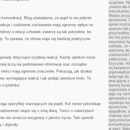
uciążliwe. N
„miasta dla l
mieszkaniec
Miasto przyj
 komunikacji. Blog uświadamia, że pupil to nie jedynie
dystansów. 
spraw można 
 reakcje i codzienne zachowania mają ogromny wpływ na
spaceru lub 
teksty o relacji człowiek–zwierzę są tak potrzebne, bo
przychodnia,
nie ma potrz
y. To sprawia, że strona staje się bardziej praktyczna.
nazywany by
zakłada, że
dotrzemy do 
codzienność 
 porady dotyczące szybkiej reakcji. Każdy opiekun może
zatłoczone, 
fizycznie. 
tórej liczą się podstawowe informacje oraz rozsądne
są bezpieczn
h treści mają ogromne znaczenie. Pokazują, jak działać
poprowadzon
jadącego do 
wy wymagające reakcji i jak podjąć pierwsze kroki. To
wracającej 
 czytelnika.
barierą bywa
zagrożenia na
daje się ruc
wprowadza si
uspokaja ruc
zega specyfikę starzejących się pupili. Kot senior potrzebuje
wyniesione. 
codzienność wiąże się z inną dietą. Treści o zwierzętach
wypadków, al
chętniej wy
nie nie oznacza rezygnacji z jakości życia. Taki sposób
sprzymierze
komunikacja 
i dojrzały.
w sieci. Mie