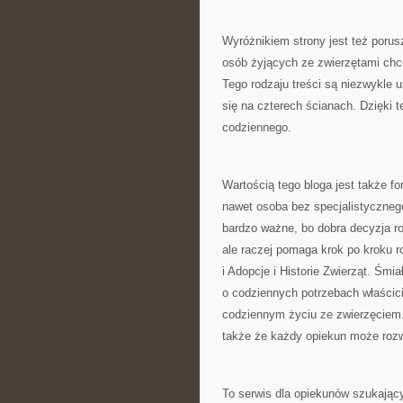
Wyróżnikiem strony jest też porus
osób żyjących ze zwierzętami chc
Tego rodzaju treści są niezwykle 
się na czterech ścianach. Dzięki 
codziennego.
Wartością tego bloga jest także f
nawet osoba bez specjalistyczne
bardzo ważne, bo dobra decyzja ro
ale raczej pomaga krok po kroku 
i Adopcje i Historie Zwierząt. Śm
o codziennych potrzebach właścicie
codziennym życiu ze zwierzęciem.
także że każdy opiekun może rozw
To serwis dla opiekunów szukającyc