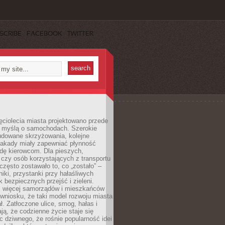
SCRIBE
FACEBOOK
TWITTER
ęciolecia miasta projektowano przede
 myślą o samochodach. Szerokie
budowane skrzyżowania, kolejne
stakady miały zapewniać płynność
dę kierowcom. Dla pieszych,
czy osób korzystających z transportu
często zostawało to, co „zostało” –
iki, przystanki przy hałaśliwych
k bezpiecznych przejść i zieleni.
az więcej samorządów i mieszkańców
wniosku, że taki model rozwoju miasta
ł. Zatłoczone ulice, smog, hałas i
ają, że codzienne życie staje się
ic dziwnego, że rośnie popularność idei