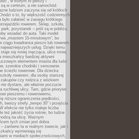
udzi”, w którym to pieszy i
 są w centrum, a nie samochód.
azne ludziom zaczyna się od krótkich
Chodzi o to, by większość codziennych
było załatwić w zasięgu krótkiego
przejażdżki rowerem. Sklep, szkoła,
 park, przystanek – jeśli są w pobliżu,
eby wsiadać do auta. Taki model
wa „miastem 15-minutowym”, bo
 w ciągu kwadransa pieszo lub rowerem
najważniejszych usług. Dzięki temu
staje się mniej męcząca, ulice mniej
a mieszkańcy bardziej aktywni
Kluczowym elementem miasta dla ludzi
e, szerokie chodniki i sensownie
e ścieżki rowerowe. Dla dziecka
szkoły rowerem, dla osoby starszej
z zakupów czy rodzica z wózkiem
 nie dystans, ale właśnie poczucie
 ruchliwej ulicy. Tam, gdzie priorytet
howi pieszemu i rowerowemu,
ę niższe ograniczenia prędkości,
h, tworzy strefy „tempo 30” i przejścia
W efekcie nie tylko maleje liczba
e też jakość życia rośnie, bo ludzie
chodzą na ulicę. Ważnym
ńcem tych zmian jest dobra
– zarówno ta w realnym świecie, jak i
szkańcy wymieniają się
iami w mediach społecznościowych,