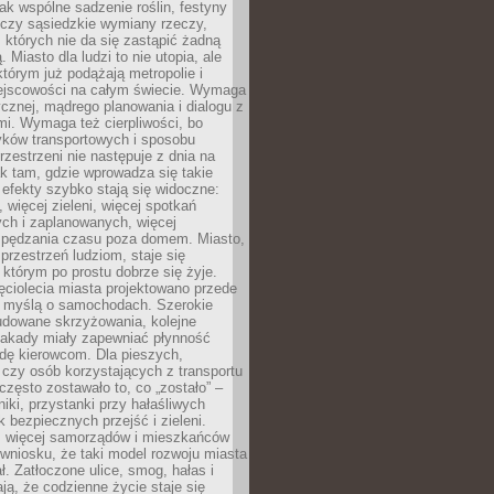
jak wspólne sadzenie roślin, festyny
 czy sąsiedzkie wymiany rzeczy,
, których nie da się zastąpić żadną
ą. Miasto dla ludzi to nie utopia, ale
którym już podążają metropolie i
ejscowości na całym świecie. Wymaga
ycznej, mądrego planowania i dialogu z
i. Wymaga też cierpliwości, bo
ków transportowych i sposobu
rzestrzeni nie następuje z dnia na
k tam, gdzie wprowadza się takie
 efekty szybko stają się widoczne:
, więcej zieleni, więcej spotkań
ch i zaplanowanych, więcej
spędzania czasu poza domem. Miasto,
 przestrzeń ludziom, staje się
którym po prostu dobrze się żyje.
ęciolecia miasta projektowano przede
 myślą o samochodach. Szerokie
budowane skrzyżowania, kolejne
stakady miały zapewniać płynność
dę kierowcom. Dla pieszych,
czy osób korzystających z transportu
często zostawało to, co „zostało” –
iki, przystanki przy hałaśliwych
k bezpiecznych przejść i zieleni.
az więcej samorządów i mieszkańców
wniosku, że taki model rozwoju miasta
ł. Zatłoczone ulice, smog, hałas i
ają, że codzienne życie staje się