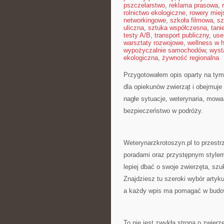
pszczelarstwo
,
reklama prasowa
,
rolnictwo ekologiczne
,
rowery miej
networkingowe
,
szkoła filmowa
,
sz
uliczna
,
sztuka współczesna
,
tani
testy A/B
,
transport publiczny
,
use
warsztaty rozwojowe
,
wellness w 
wypożyczalnie samochodów
,
wyst
ekologiczna
,
żywność regionalna
Przygotowałem opis oparty na tym, 
dla opiekunów zwierząt i obejmuje t
nagłe sytuacje, weterynaria, mowa 
bezpieczeństwo w podróży.
Weterynarzkrotoszyn.pl to przestr
poradami oraz przystępnym stylem.
lepiej dbać o swoje zwierzęta, s
Znajdziesz tu szeroki wybór artykuł
a każdy wpis ma pomagać w budowa
To nie jest zwykła strona o zwier