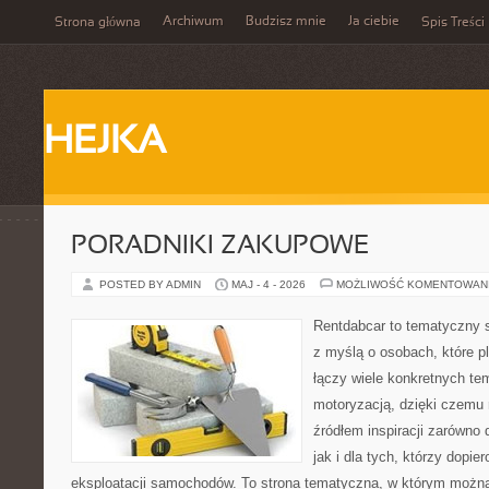
Archiwum
Budzisz mnie
Ja ciebie
Strona główna
Spis Treści
HEJKA
PORADNIKI ZAKUPOWE
POSTED BY ADMIN
MAJ - 4 - 2026
MOŻLIWOŚĆ KOMENTOWAN
Rentdabcar to tematyczny s
z myślą o osobach, które p
łączy wiele konkretnych t
motoryzacją, dzięki czem
źródłem inspiracji zarówno 
jak i dla tych, którzy dopie
eksploatacji samochodów. To strona tematyczna, w którym możn