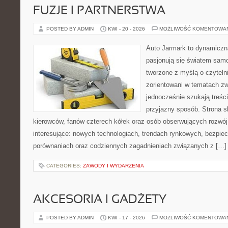
FUZJE I PARTNERSTWA
POSTED BY ADMIN
KWI - 20 - 2026
MOŻLIWOŚĆ KOMENTOWA
Auto Jarmark to dynamiczna
pasjonują się światem sam
tworzone z myślą o czyteln
zorientowani w tematach zw
jednocześnie szukają treśc
przyjazny sposób. Strona sk
kierowców, fanów czterech kółek oraz osób obserwujących rozwój
interesujące: nowych technologiach, trendach rynkowych, bezpiecz
porównaniach oraz codziennych zagadnieniach związanych z […]
CATEGORIES:
ZAWODY I WYDARZENIA
AKCESORIA I GADŻETY
POSTED BY ADMIN
KWI - 17 - 2026
MOŻLIWOŚĆ KOMENTOWA