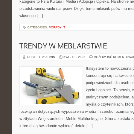
kategorie to Psia Kultura i Media i Adopcja i Opieka. Na stronie
przedstawienia wielu ras psów. Dzięki temu miłośnik psów ma m
własnego […]
CATEGORIES:
PORADY IT
TRENDY W MEBLARSTWIE
POSTED BY ADMIN
KWI - 13 - 2026
MOŻLIWOŚĆ KOMENTOWA
Italsystem to nowoczesna pl
koncentruje się na świecie
podpowiedziach dla osób u
życia i gabinet. To serwis,
praktycznym podejściem, a 
myślą o czytelnikach, któr
rozwiązań dotyczących wyposażenia wnętrz i szeroko rozumiane
w Stylach Wnętrzarskich i Meble Multifunkcyjne. Strona została 
które chcą świadomie wybierać detale […]