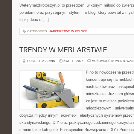
Weterynarzkrotoszyn.pl to przestrzeń, w którym miłość do zwierzą
poradami oraz przystępnym stylem. To blog, który powstał z myśl
lepiej dbać o […]
CATEGORIES:
HARCERSTWO W POLSCE
TRENDY W MEBLARSTWIE
POSTED BY ADMIN
KWI - 1 - 2026
MOŻLIWOŚĆ KOMENTOWAN
Pino to nowoczesna przestr
koncentruje się na meblach
nastolatków oraz funkcjona
mieszkania. Już sam główn
że jest to miejsce poświę
młodzieżowym i uniwersaln
dotyczą między innymi eko-mebli, elastycznych systemów przech
skandynawskiego, DIY oraz praktycznego codziennego korzystani
stronie takie kategorie: Funkcjonalne Rozwiązania i DIY i Personal