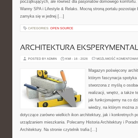
początkujących, ale również dla pasjonatów domowego komfortu. 
Wanny SPA i Lifestyle & Relaks. Mocną stroną portalu pozostaje b
zamyka się w jednej […]
CATEGORIES:
OPEN SOURCE
ARCHITEKTURA EKSPERYMENTA
POSTED BY ADMIN
KWI - 16 - 2026
MOŻLIWOŚĆ KOMENTOWA
Magazyn poświęcony archit
którym fascynacja spotyka 
stworzona z myślą o osobac
realizacji, wnętrz, a także 
jak funkcjonujemy na co dz
wiedzy, na którym można z
dotyczące zarówno wielkich ikon architektury, jak i konkretnych
urządzaniem mieszkania. Polecamy Historia Architektury i Poradn
Architektury. Na stronie czytelnik trafia […]