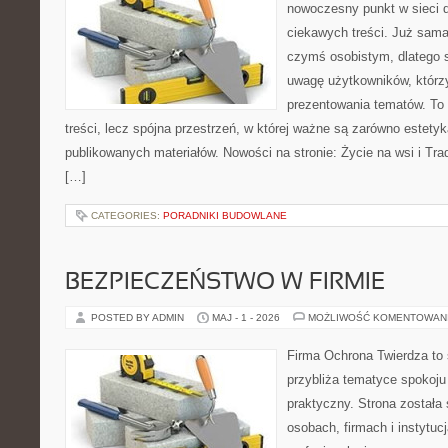
nowoczesny punkt w sieci 
ciekawych treści. Już sama
czymś osobistym, dlatego 
uwagę użytkowników, którzy
prezentowania tematów. To 
treści, lecz spójna przestrzeń, w której ważne są zarówno estetyka
publikowanych materiałów. Nowości na stronie: Życie na wsi i Trad
[…]
CATEGORIES:
PORADNIKI BUDOWLANE
BEZPIECZEŃSTWO W FIRMIE
POSTED BY ADMIN
MAJ - 1 - 2026
MOŻLIWOŚĆ KOMENTOWAN
Firma Ochrona Twierdza to s
przybliża tematyce spokoju
praktyczny. Strona została
osobach, firmach i instytuc