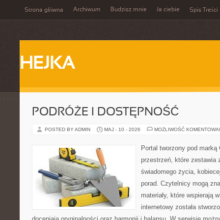
Archiwum
Budzisz mnie
Ja ciebie
Strona główna
Spis Treści
HEJKA
PODRÓŻE I DOSTĘPNOŚĆ
POSTED BY ADMIN
MAJ - 10 - 2026
MOŻLIWOŚĆ KOMENTOWA
Portal tworzony pod marką
przestrzeń, które zestawia 
świadomego życia, kobiecej
porad. Czytelnicy mogą zna
materiały, które wspierają w
internetowy została stworz
doceniają oryginalności oraz harmonii i balansu. W serwisie możn