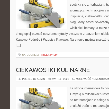
spotyka się z herbacianą tr
aromatycznych napojów zam
inspiracje, ciekawostki i c
blog, który został stworzon
wielbicieli herbaty, a także 
chcą lepiej poznać codzienne rytuały związane z parzeniem ulub
Kawowe Podróże i Przepisy Kawowe. Na stronie można znaleźć 
[…]
CATEGORIES:
PROJEKTY DIY
CIEKAWOSTKI KULINARNE
POSTED BY ADMIN
KWI - 11 - 2026
MOŻLIWOŚĆ KOMENTOWA
Ta strona internetowa to n
z myślą o miłośnikach resta
na restauracjach z całego 
znaleźć treści o restauracj