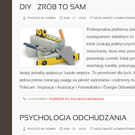
DIY – ZRÓB TO SAM
POSTED BY ADMIN
KWI - 27 - 2026
MOŻLIWOŚĆ KOMENTOWA
Profesjonalna platforma si
rozwiązaniom świetlnym to 
które szukają praktycznych 
mieszkania, biura oraz prz
prezentuje szeroki świat p
aranżacją światła, pokazuj
lampy potrafią upiększyć każde wnętrze. To przestrzeń dla tych, k
jednocześnie zwracają uwagę na jakość wykonania i codzienny k
Polecam: Inspiracje i Aranżacje i Fotowoltaika i Energia Odnawia
CATEGORIES:
PODRÓŻE PO POLSKICH WIOSKACH
PSYCHOLOGIA ODCHUDZANIA
POSTED BY ADMIN
KWI - 21 - 2026
MOŻLIWOŚĆ KOMENTOWA