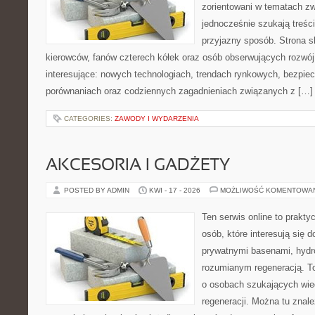
zorientowani w tematach zw
jednocześnie szukają treśc
przyjazny sposób. Strona sk
kierowców, fanów czterech kółek oraz osób obserwujących rozwój
interesujące: nowych technologiach, trendach rynkowych, bezpiecz
porównaniach oraz codziennych zagadnieniach związanych z […]
CATEGORIES:
ZAWODY I WYDARZENIA
AKCESORIA I GADŻETY
POSTED BY ADMIN
KWI - 17 - 2026
MOŻLIWOŚĆ KOMENTOWA
Ten serwis online to praktyc
osób, które interesują się
prywatnymi basenami, hyd
rozumianym regeneracją. T
o osobach szukających wied
regeneracji. Można tu znale