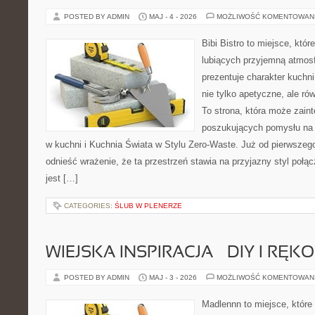
POSTED BY ADMIN
MAJ - 4 - 2026
MOŻLIWOŚĆ KOMENTOWAN
Bibi Bistro to miejsce, któ
lubiących przyjemną atmosf
prezentuje charakter kuchni
nie tylko apetyczne, ale r
To strona, która może zaint
poszukujących pomysłu na 
w kuchni i Kuchnia Świata w Stylu Zero-Waste. Już od pierwszeg
odnieść wrażenie, że ta przestrzeń stawia na przyjazny styl połą
jest […]
CATEGORIES:
ŚLUB W PLENERZE
WIEJSKA INSPIRACJA – DIY I RĘK
POSTED BY ADMIN
MAJ - 3 - 2026
MOŻLIWOŚĆ KOMENTOWAN
Madlennn to miejsce, które