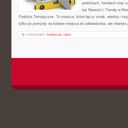
podróżach, trendach oraz z
też Nowości i Trendy w Res
Podróże Tematyczne. To miejsce, które łączy smak, wiedzę i inspir
tylko po pomysły na kolejne miejsca do odwiedzenia, ale również p
CATEGORIES:
FUNDACJE I NGO