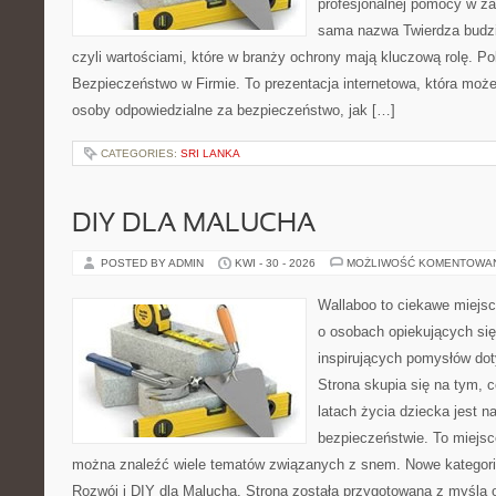
profesjonalnej pomocy w za
sama nazwa Twierdza budzi
czyli wartościami, które w branży ochrony mają kluczową rolę. Po
Bezpieczeństwo w Firmie. To prezentacja internetowa, która moż
osoby odpowiedzialne za bezpieczeństwo, jak […]
CATEGORIES:
SRI LANKA
DIY DLA MALUCHA
POSTED BY ADMIN
KWI - 30 - 2026
MOŻLIWOŚĆ KOMENTOWA
Wallaboo to ciekawe miejsc
o osobach opiekujących się
inspirujących pomysłów do
Strona skupia się na tym, 
latach życia dziecka jest 
bezpieczeństwie. To miejsc
można znaleźć wiele tematów związanych z snem. Nowe kategorie
Rozwój i DIY dla Malucha. Strona została przygotowana z myślą 