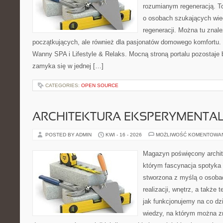
rozumianym regeneracją. T
o osobach szukających wied
regeneracji. Można tu znale
początkujących, ale również dla pasjonatów domowego komfortu. 
Wanny SPA i Lifestyle & Relaks. Mocną stroną portalu pozostaje b
zamyka się w jednej […]
CATEGORIES:
OPEN SOURCE
ARCHITEKTURA EKSPERYMENTA
POSTED BY ADMIN
KWI - 16 - 2026
MOŻLIWOŚĆ KOMENTOWA
Magazyn poświęcony archit
którym fascynacja spotyka 
stworzona z myślą o osobac
realizacji, wnętrz, a także 
jak funkcjonujemy na co dz
wiedzy, na którym można z