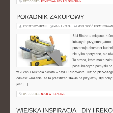
CATEGORIES:
KRYPTOWALUTY I BLOCKCHAIN
PORADNIK ZAKUPOWY
POSTED BY ADMIN
MAJ - 4 - 2026
MOŻLIWOŚĆ KOMENTOWAN
Bibi Bistro to miejsce, któ
lubiących przyjemną atmosf
prezentuje charakter kuchni
nie tylko apetyczne, ale r
To strona, która może zaint
poszukujących pomysłu na 
w kuchni i Kuchnia Świata w Stylu Zero-Waste. Już od pierwszeg
odnieść wrażenie, że ta przestrzeń stawia na przyjazny styl połą
jest […]
CATEGORIES:
ŚLUB W PLENERZE
WIEJSKA INSPIRACJA – DIY I RĘK