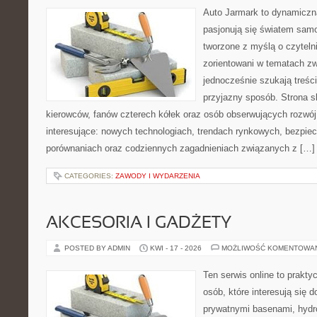
Auto Jarmark to dynamiczna
pasjonują się światem sam
tworzone z myślą o czyteln
zorientowani w tematach zw
jednocześnie szukają treśc
przyjazny sposób. Strona sk
kierowców, fanów czterech kółek oraz osób obserwujących rozwój
interesujące: nowych technologiach, trendach rynkowych, bezpiecz
porównaniach oraz codziennych zagadnieniach związanych z […]
CATEGORIES:
ZAWODY I WYDARZENIA
AKCESORIA I GADŻETY
POSTED BY ADMIN
KWI - 17 - 2026
MOŻLIWOŚĆ KOMENTOWA
Ten serwis online to praktyc
osób, które interesują się
prywatnymi basenami, hyd