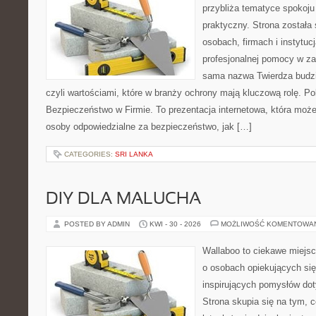
przybliża tematyce spokoju
praktyczny. Strona została
osobach, firmach i instytuc
profesjonalnej pomocy w za
sama nazwa Twierdza budzi
czyli wartościami, które w branży ochrony mają kluczową rolę. Po
Bezpieczeństwo w Firmie. To prezentacja internetowa, która moż
osoby odpowiedzialne za bezpieczeństwo, jak […]
CATEGORIES:
SRI LANKA
DIY DLA MALUCHA
POSTED BY ADMIN
KWI - 30 - 2026
MOŻLIWOŚĆ KOMENTOWA
Wallaboo to ciekawe miejsc
o osobach opiekujących się
inspirujących pomysłów do
Strona skupia się na tym, 