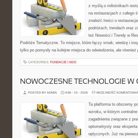
z myślą o miłośnikach resta
na restauracjach z całego 
znaleźć treści o restauracj
podróżach, trendach oraz z
też Nowości i Trendy w Res
Podróże Tematyczne. To miejsce, które łączy smak, wiedzę i inspir
tylko po pomysły na kolejne miejsca do odwiedzenia, ale również p
CATEGORIES:
FUNDACJE I NGO
NOWOCZESNE TECHNOLOGIE W 
POSTED BY ADMIN
KWI - 10 - 2026
MOŻLIWOŚĆ KOMENTOWA
Ta platforma to obszerny p
wzroku, w którym centralne
zagadnienia związane z prac
optometrysty oraz eksperta
optycznych. Już na pierwszy