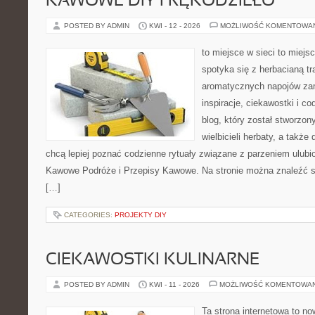
KAWOWE DIY I RĘKODZIEŁO
POSTED BY ADMIN
KWI - 12 - 2026
MOŻLIWOŚĆ KOMENTOWA
to miejsce w sieci to miejs
spotyka się z herbacianą tr
aromatycznych napojów zam
inspiracje, ciekawostki i c
blog, który został stworzon
wielbicieli herbaty, a także 
chcą lepiej poznać codzienne rytuały związane z parzeniem ulub
Kawowe Podróże i Przepisy Kawowe. Na stronie można znaleźć 
[…]
CATEGORIES:
PROJEKTY DIY
CIEKAWOSTKI KULINARNE
POSTED BY ADMIN
KWI - 11 - 2026
MOŻLIWOŚĆ KOMENTOWA
Ta strona internetowa to n