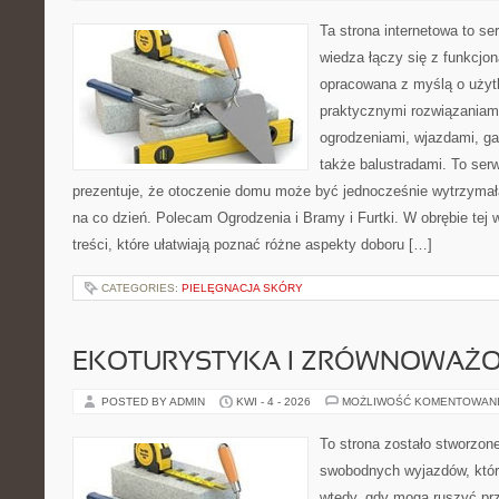
Ta strona internetowa to se
wiedza łączy się z funkcjon
opracowana z myślą o użyt
praktycznymi rozwiązaniam
ogrodzeniami, wjazdami, ga
także balustradami. To ser
prezentuje, że otoczenie domu może być jednocześnie wytrzymała
na co dzień. Polecam Ogrodzenia i Bramy i Furtki. W obrębie tej w
treści, które ułatwiają poznać różne aspekty doboru […]
CATEGORIES:
PIELĘGNACJA SKÓRY
EKOTURYSTYKA I ZRÓWNOWAŻ
POSTED BY ADMIN
KWI - 4 - 2026
MOŻLIWOŚĆ KOMENTOWAN
To strona zostało stworzon
swobodnych wyjazdów, które 
wtedy, gdy mogą ruszyć prz