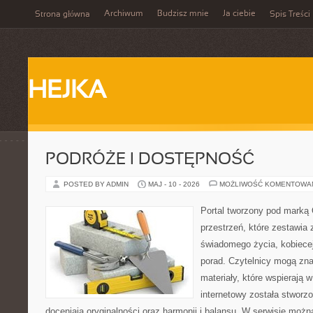
Archiwum
Budzisz mnie
Ja ciebie
Strona główna
Spis Treści
HEJKA
PODRÓŻE I DOSTĘPNOŚĆ
POSTED BY ADMIN
MAJ - 10 - 2026
MOŻLIWOŚĆ KOMENTOWA
Portal tworzony pod marką
przestrzeń, które zestawia 
świadomego życia, kobiecej
porad. Czytelnicy mogą zna
materiały, które wspierają w
internetowy została stworz
doceniają oryginalności oraz harmonii i balansu. W serwisie możn