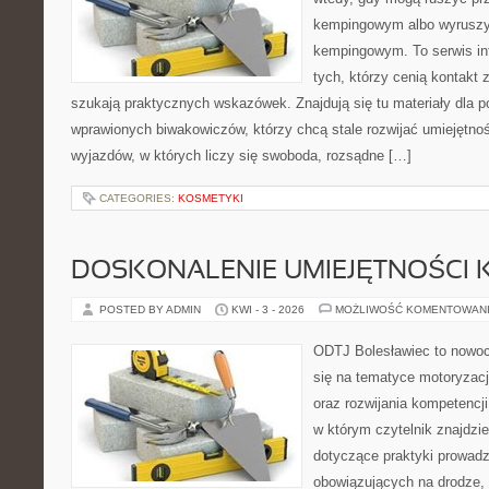
kempingowym albo wyruszy
kempingowym. To serwis in
tych, którzy cenią kontakt 
szukają praktycznych wskazówek. Znajdują się tu materiały dla p
wprawionych biwakowiczów, którzy chcą stale rozwijać umiejętnoś
wyjazdów, w których liczy się swoboda, rozsądne […]
CATEGORIES:
KOSMETYKI
DOSKONALENIE UMIEJĘTNOŚCI 
POSTED BY ADMIN
KWI - 3 - 2026
MOŻLIWOŚĆ KOMENTOWAN
ODTJ Bolesławiec to nowocz
się na tematyce motoryzacj
oraz rozwijania kompetencji
w którym czytelnik znajdzi
dotyczące praktyki prowadze
obowiązujących na drodze, 