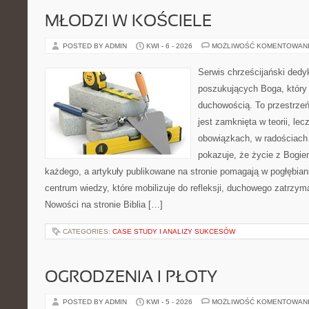
MŁODZI W KOŚCIELE
POSTED BY ADMIN
KWI - 6 - 2026
MOŻLIWOŚĆ KOMENTOWAN
Serwis chrześcijański ded
poszukujących Boga, który
duchowością. To przestrzeń,
jest zamknięta w teorii, le
obowiązkach, w radościach 
pokazuje, że życie z Bogi
każdego, a artykuły publikowane na stronie pomagają w pogłębian
centrum wiedzy, które mobilizuje do refleksji, duchowego zatrzym
Nowości na stronie Biblia […]
CATEGORIES:
CASE STUDY I ANALIZY SUKCESÓW
OGRODZENIA I PŁOTY
POSTED BY ADMIN
KWI - 5 - 2026
MOŻLIWOŚĆ KOMENTOWAN