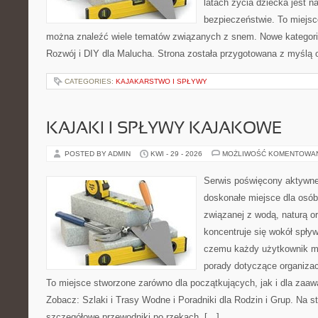
latach życia dziecka jest 
bezpieczeństwie. To miejsc
można znaleźć wiele tematów związanych z snem. Nowe kategorie
Rozwój i DIY dla Malucha. Strona została przygotowana z myślą 
CATEGORIES:
KAJAKARSTWO I SPŁYWY
KAJAKI I SPŁYWY KAJAKOWE
POSTED BY ADMIN
KWI - 29 - 2026
MOŻLIWOŚĆ KOMENTOWA
Serwis poświęcony aktywn
doskonałe miejsce dla osób
związanej z wodą, naturą o
koncentruje się wokół spły
czemu każdy użytkownik m
porady dotyczące organizac
To miejsce stworzone zarówno dla początkujących, jak i dla zaa
Zobacz: Szlaki i Trasy Wodne i Poradniki dla Rodzin i Grup. Na 
szczegółowe przewodniki po rzekach, […]