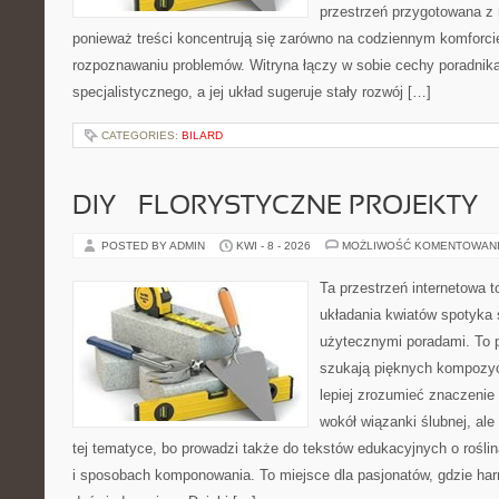
przestrzeń przygotowana z 
ponieważ treści koncentrują się zarówno na codziennym komforcie
rozpoznawaniu problemów. Witryna łączy w sobie cechy poradnika
specjalistycznego, a jej układ sugeruje stały rozwój […]
CATEGORIES:
BILARD
DIY – FLORYSTYCZNE PROJEKTY
POSTED BY ADMIN
KWI - 8 - 2026
MOŻLIWOŚĆ KOMENTOWAN
Ta przestrzeń internetowa t
układania kwiatów spotyka s
użytecznymi poradami. To p
szukają pięknych kompozyc
lepiej zrozumieć znaczenie
wokół wiązanki ślubnej, al
tej tematyce, bo prowadzi także do tekstów edukacyjnych o rośli
i sposobach komponowania. To miejsce dla pasjonatów, gdzie har