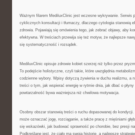
Ważnym filarem MediluxClinic jest wczesne wykrywanie. Serwis 
cyklicznych konsultacji i tłumaczy, dlaczego cytologia stanowią 
zdrowia. Pojawiają się omówienia tego, jak zebrać objawy, aby k
efektywna. W treściach przewija się też motyw, że najlepsze nawyk
się systematyczność i rozsądek.
MediluxClinic opisuje zdrowie kobiet szerzej niż tylko przez pry
To podejście holistyczne, czyli takie, które uwzględnia metaboliz
codzienne wybory. Wpisy dotyczą żywienia w duchu realizmu, a ni
treści o tym, jak wspierać energię w rytmie dnia, jak dbać o płyny
powtarzalność bywa ważniejsza niż chwilowa motywacja.
Osobny obszar stanowią treści o ruchu dopasowanej do kondycji.
może oznaczać jogę, rozciąganie, a także pracę z mięśniami głęb
się wskazówki, jak budować sprawność po chorobie, bez presji n
Podkreślane jest, że ciało ma swoją historię, a najlepsze strategie