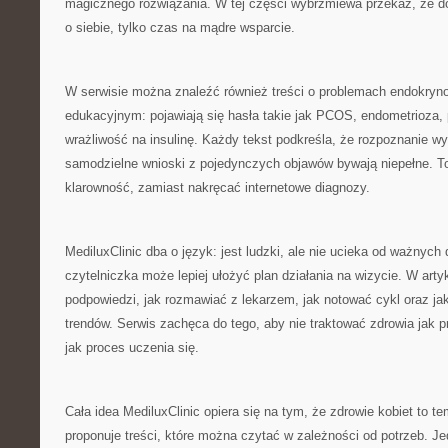
magicznego rozwiązania. W tej części wybrzmiewa przekaz, że doj
o siebie, tylko czas na mądre wsparcie.
W serwisie można znaleźć również treści o problemach endokryno
edukacyjnym: pojawiają się hasła takie jak PCOS, endometrioza,
wrażliwość na insulinę. Każdy tekst podkreśla, że rozpoznanie 
samodzielne wnioski z pojedynczych objawów bywają niepełne. To
klarowność, zamiast nakręcać internetowe diagnozy.
MediluxClinic dba o język: jest ludzki, ale nie ucieka od ważnych d
czytelniczka może lepiej ułożyć plan działania na wizycie. W arty
podpowiedzi, jak rozmawiać z lekarzem, jak notować cykl oraz j
trendów. Serwis zachęca do tego, aby nie traktować zdrowia jak p
jak proces uczenia się.
Cała idea MediluxClinic opiera się na tym, że zdrowie kobiet to te
proponuje treści, które można czytać w zależności od potrzeb. J