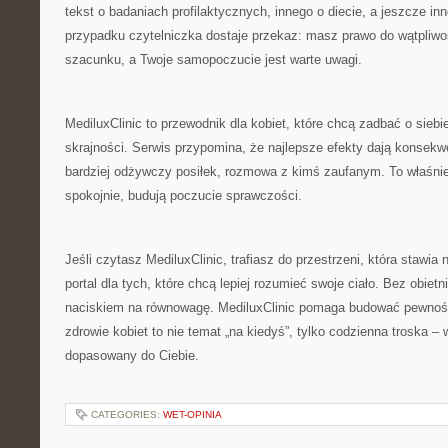
tekst o badaniach profilaktycznych, innego o diecie, a jeszcze 
przypadku czytelniczka dostaje przekaz: masz prawo do wątpliw
szacunku, a Twoje samopoczucie jest warte uwagi.
MediluxClinic to przewodnik dla kobiet, które chcą zadbać o sieb
skrajności. Serwis przypomina, że najlepsze efekty dają konsekw
bardziej odżywczy posiłek, rozmowa z kimś zaufanym. To właśnie 
spokojnie, budują poczucie sprawczości.
Jeśli czytasz MediluxClinic, trafiasz do przestrzeni, która stawia
portal dla tych, które chcą lepiej rozumieć swoje ciało. Bez obietn
naciskiem na równowagę. MediluxClinic pomaga budować pewność
zdrowie kobiet to nie temat „na kiedyś”, tylko codzienna troska – w
dopasowany do Ciebie.
CATEGORIES:
WET-OPINIA