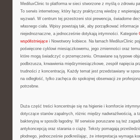
MediluxClinic to platforma w sieci stworzone z myślą o zdrowiu p
To serwis internetowy, który łączy praktyczną wiedzę z wspiera
wyzwań. W centrum tej przestrzeni stoi prewencja, świadome dec
własnego ciała. Wpisy powstają tak, aby porządkować informacje 
niejednoznaczne, a jednocześnie dotykają intymności. Kategorie
współistniejące
i Nowotwory kobiece. Na łamach MediluxClinic poja
poświęcone cyklowi miesiączkowemu, jego zmienności oraz temu
które mogą świadczyć o przemęczeniu. Omawiane są typowe obja
podbrzusza, krwawienia międzymiesiączkowe, zespół napięcia p
trudności z koncentracją. Każdy temat jest przedstawiany w sposó
na odległość, tylko zachęca do spokojnej obserwacji ze profesjonal
potrzebne.
Duża część treści koncentruje się na higienie i komforcie intymny
dotyczące stanów zapalnych, różnic między nadwrażliwością, a tak
bakteryjną w sposób łagodny. W serwisie poruszane są też zagad
antykoncepcją oraz starania o ciążę. Teksty pomagają prześledz
płodnego, jednocześnie podkreślając, że interpretacja wymaga ko