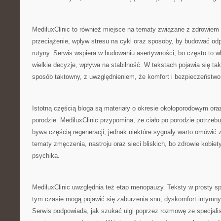
MediluxClinic to również miejsce na tematy związane z zdrowi
przeciążenie, wpływ stresu na cykl oraz sposoby, by budować o
rutyny. Serwis wspiera w budowaniu asertywności, bo często to w
wielkie decyzje, wpływa na stabilność. W tekstach pojawia się ta
sposób taktowny, z uwzględnieniem, że komfort i bezpieczeństwo
Istotną częścią bloga są materiały o okresie okołoporodowym oraz
porodzie. MediluxClinic przypomina, że ciało po porodzie potrzeb
bywa częścią regeneracji, jednak niektóre sygnały warto omówić
tematy zmęczenia, nastroju oraz sieci bliskich, bo zdrowie kobiet
psychika.
MediluxClinic uwzględnia też etap menopauzy. Teksty w prosty s
tym czasie mogą pojawić się zaburzenia snu, dyskomfort intymny
Serwis podpowiada, jak szukać ulgi poprzez rozmowę ze specjali