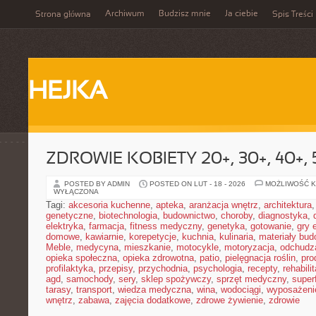
Archiwum
Budzisz mnie
Ja ciebie
Strona główna
Spis Treści
HEJKA
ZDROWIE KOBIETY 20+, 30+, 40+, 
POSTED BY ADMIN
POSTED ON LUT - 18 - 2026
MOŻLIWOŚĆ 
WYŁĄCZONA
Tagi:
akcesoria kuchenne
,
apteka
,
aranżacja wnętrz
,
architektura
genetyczne
,
biotechnologia
,
budownictwo
,
choroby
,
diagnostyka
,
elektryka
,
farmacja
,
fitness medyczny
,
genetyka
,
gotowanie
,
gry 
domowe
,
kawiarnie
,
korepetycje
,
kuchnia
,
kulinaria
,
materiały bud
Meble
,
medycyna
,
mieszkanie
,
motocykle
,
motoryzacja
,
odchudz
opieka społeczna
,
opieka zdrowotna
,
patio
,
pielęgnacja roślin
,
pro
profilaktyka
,
przepisy
,
przychodnia
,
psychologia
,
recepty
,
rehabili
agd
,
samochody
,
sery
,
sklep spożywczy
,
sprzęt medyczny
,
super
tarasy
,
transport
,
wiedza medyczna
,
wina
,
wodociągi
,
wyposażeni
wnętrz
,
zabawa
,
zajęcia dodatkowe
,
zdrowe żywienie
,
zdrowie