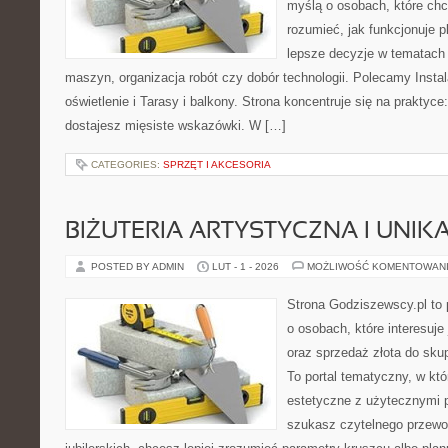
myślą o osobach, które chc
rozumieć, jak funkcjonuje 
lepsze decyzje w tematach 
maszyn, organizacja robót czy dobór technologii. Polecamy Instal
oświetlenie i Tarasy i balkony. Strona koncentruje się na praktyc
dostajesz mięsiste wskazówki. W […]
CATEGORIES:
SPRZĘT I AKCESORIA
BIŻUTERIA ARTYSTYCZNA I UNI
POSTED BY ADMIN
LUT - 1 - 2026
MOŻLIWOŚĆ KOMENTOWAN
Strona Godziszewscy.pl to 
o osobach, które interesuje 
oraz sprzedaż złota do sku
To portal tematyczny, w kt
estetyczne z użytecznymi 
szukasz czytelnego przewo