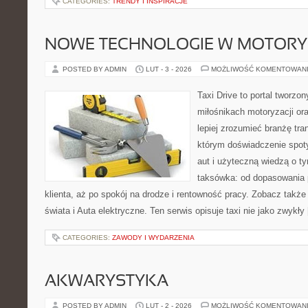
CATEGORIES:
TRENDY I INSPIRACJE
NOWE TECHNOLOGIE W MOTORY
POSTED BY ADMIN
LUT - 3 - 2026
MOŻLIWOŚĆ KOMENTOWAN
Taxi Drive to portal tworzo
miłośnikach motoryzacji or
lepiej zrozumieć branżę tra
którym doświadczenie spot
aut i użyteczną wiedzą o t
taksówka: od dopasowania 
klienta, aż po spokój na drodze i rentowność pracy. Zobacz takż
świata i Auta elektryczne. Ten serwis opisuje taxi nie jako zwykły
CATEGORIES:
ZAWODY I WYDARZENIA
AKWARYSTYKA
POSTED BY ADMIN
LUT - 2 - 2026
MOŻLIWOŚĆ KOMENTOWAN