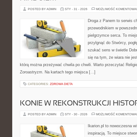
POSTED BY ADMIN
STY - 31 - 2026
MOŻLIWOŚĆ KOMENTOWA
Droga z Panem to serwis ch
przewodnikiem w powszedn
pielgrzymce serca. To miej
przylgnąć do Stwórcy, pogł
szukać sens w świetle Dobr
się na tym, że wiara nie jes
którą można przeżywać chwila po chwili. Warto przeczytać Religi
Zoroastryzm. Na kartach tego miejsca […]
CATEGORIES:
ZDROWA DIETA
KONIE W REKONSTRUKCJI HISTO
POSTED BY ADMIN
STY - 30 - 2026
MOŻLIWOŚĆ KOMENTOWA
Ikarion.pl to nowoczesna wi
inspiracją. To miejsce stwor