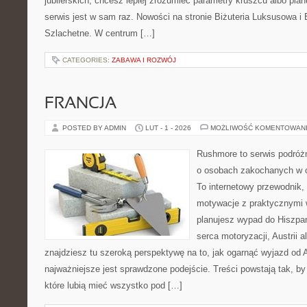
jubilerskich, chcesz lepiej zrozumieć parametry kruszcu albo pla
serwis jest w sam raz. Nowości na stronie Biżuteria Luksusowa i
Szlachetne. W centrum […]
CATEGORIES:
ZABAWA I ROZWÓJ
FRANCJA
POSTED BY ADMIN
LUT - 1 - 2026
MOŻLIWOŚĆ KOMENTOWAN
Rushmore to serwis podróżn
o osobach zakochanych w 
To internetowy przewodnik,
motywacje z praktycznymi 
planujesz wypad do Hiszpani
serca motoryzacji, Austrii a
znajdziesz tu szeroką perspektywę na to, jak ogarnąć wyjazd od
najważniejsze jest sprawdzone podejście. Treści powstają tak,
które lubią mieć wszystko pod […]