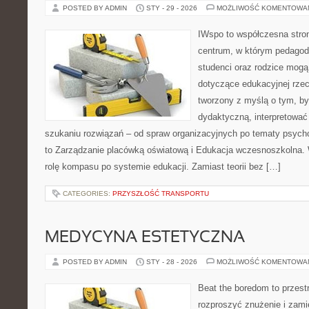
POSTED BY ADMIN
STY - 29 - 2026
MOŻLIWOŚĆ KOMENTOWA
IWspo to współczesna stro
centrum, w którym pedagod
studenci oraz rodzice mogą 
dotyczące edukacyjnej rzec
tworzony z myślą o tym, by
dydaktyczną, interpretować
szukaniu rozwiązań – od spraw organizacyjnych po tematy psycho
to Zarządzanie placówką oświatową i Edukacja wczesnoszkolna. W
rolę kompasu po systemie edukacji. Zamiast teorii bez […]
CATEGORIES:
PRZYSZŁOŚĆ TRANSPORTU
MEDYCYNA ESTETYCZNA
POSTED BY ADMIN
STY - 28 - 2026
MOŻLIWOŚĆ KOMENTOWA
Beat the boredom to przest
rozproszyć znużenie i zami