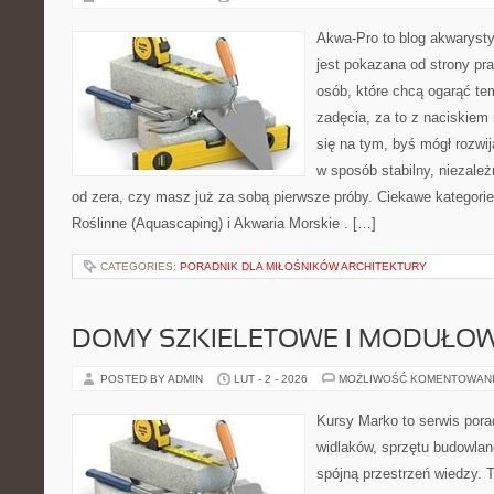
Akwa-Pro to blog akwaryst
jest pokazana od strony pra
osób, które chcą ogarąć te
zadęcia, za to z naciskiem 
się na tym, byś mógł rozwi
w sposób stabilny, niezależ
od zera, czy masz już za sobą pierwsze próby. Ciekawe kategorie 
Roślinne (Aquascaping) i Akwaria Morskie . […]
CATEGORIES:
PORADNIK DLA MIŁOŚNIKÓW ARCHITEKTURY
DOMY SZKIELETOWE I MODUŁO
POSTED BY ADMIN
LUT - 2 - 2026
MOŻLIWOŚĆ KOMENTOWAN
Kursy Marko to serwis pora
widlaków, sprzętu budowlan
spójną przestrzeń wiedzy. 