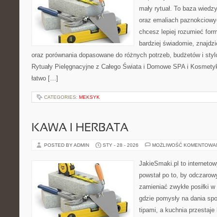
mały rytuał. To baza wied
oraz emaliach paznokciowy
chcesz lepiej rozumieć form
bardziej świadomie, znajdzi
oraz porównania dopasowane do różnych potrzeb, budżetów i styl
Rytuały Pielęgnacyjne z Całego Świata i Domowe SPA i Kosmetyk
łatwo […]
CATEGORIES:
MEKSYK
KAWA I HERBATA
POSTED BY ADMIN
STY - 28 - 2026
MOŻLIWOŚĆ KOMENTOWA
JakieSmaki.pl to internetow
powstał po to, by odczaro
zamieniać zwykłe posiłki w
gdzie pomysły na dania spo
tipami, a kuchnia przestaje