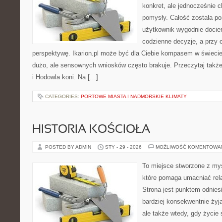
konkret, ale jednocześnie
pomysły. Całość została po
użytkownik wygodnie docier
codzienne decyzje, a przy 
perspektywę. Ikarion.pl może być dla Ciebie kompasem w świecie,
dużo, ale sensownych wniosków często brakuje. Przeczytaj także H
i Hodowla koni. Na […]
CATEGORIES:
PORTOWE MIASTA I NADMORSKIE KLIMATY
HISTORIA KOŚCIOŁA
POSTED BY ADMIN
STY - 29 - 2026
MOŻLIWOŚĆ KOMENTOWA
To miejsce stworzone z myś
które pomaga umacniać rela
Strona jest punktem odniesi
bardziej konsekwentnie żyją
ale także wtedy, gdy życie