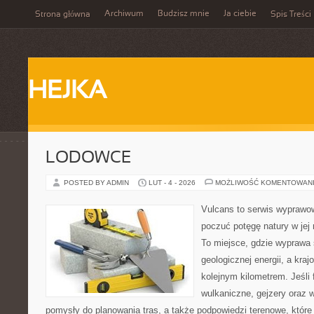
Archiwum
Budzisz mnie
Ja ciebie
Strona główna
Spis Treści
HEJKA
LODOWCE
POSTED BY ADMIN
LUT - 4 - 2026
MOŻLIWOŚĆ KOMENTOWAN
Vulcans to serwis wyprawow
poczuć potęgę natury w jej n
To miejsce, gdzie wyprawa 
geologicznej energii, a kra
kolejnym kilometrem. Jeśli 
wulkaniczne, gejzery oraz 
pomysły do planowania tras, a także podpowiedzi terenowe, któr