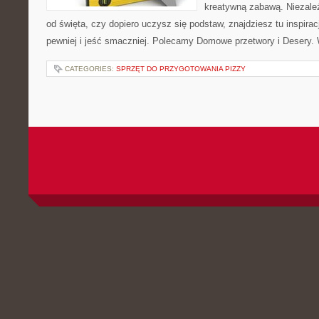
kreatywną zabawą. Niezależ
od święta, czy dopiero uczysz się podstaw, znajdziesz tu inspira
pewniej i jeść smaczniej. Polecamy Domowe przetwory i Desery.
CATEGORIES:
SPRZĘT DO PRZYGOTOWANIA PIZZY