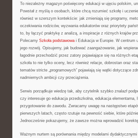
To niezależny magazyn poświęcony edukacji w ujęciu polskim, u
Powstał z myślą o osobach, które chcą rozumieć szkołę i uczenie si
również w szerszym kontekście: jak zmieniają się programy, meto
oczekiwania rodziców, wyzwania edukatorów oraz priorytety pańs
to, by łączyć praktykę z analizą, a inspiracje z różnych krajów pr
Polecamy
Szkoła podstawowa
i Edukacja w Europie. W centrum u
jego rozwój. Opisujemy, jak budować zaangażowanie, jak wspiera
łagodnie przechodzić przez zatory pojawiające się na różnych et
szkoła to nie tylko oceny, lecz również relacje, dobrostan oraz st
tematów stricte „programowych” pojawiają się wątki dotyczące zdr
nadmiernych ambicji czy przeciążenia.
Serwis porządkuje wiedzę tak, aby czytelnik szybko znalazł podp
czy interesuje go edukacja przedszkolna, edukacja elementarna, 
przygotowanie do zawodu. Zwracamy uwagę na następstwo etapów:
pierwszych latach, często rzutuje na pewność siebie, które późnie
Jednocześnie pokazujemy, że zawsze można wprowadzić korektę, j
Ważnym nurtem są porównania między modelami dydaktycznymi w