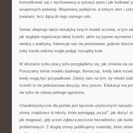
komunikować się z wychowawcą w sytuacji sporu i jak budować 
wzajemnych pretensji. Wspieramy podejście, w którym dom i szko
światami, lecz dążą do tego samego celu.
Serwis obejmuje także tematykę innych modeli uczenia, w tym e
jak wygląda organizacja takiej ścieżki, jakie są typowe wyzwania 
wiedzę z praktyką. Interesuje nas nie promowanie „jedynie słuszne
żeby każda rodzina mogła podjąć rozsądny krok.
W obszarze rynku pracy jutra przyglądamy się, jak zmienia się 
Poruszamy temat modelu dualnego, tłumacząc, kiedy takie rozwią
kiedy mogą być przypadkowe. Zależy nam na tym, by młodzi ludzi
ścieżki to nie jednorazowa decyzja, lecz proces. Edukacja ma pr
nie tylko do zdania jednego egzaminu.
Charakterystyczne dla portalu jest łączenie użytecznych narzędzi
strony znajdziesz tu teksty, które pomagają „na już”: jak ułożyć st
jak reagować, gdy uczeń zgłasza poczucie bezradności, jak bud
problemowych. Z drugiej strony publikujemy materiały, które skła