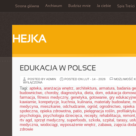
Archiwum
Budzisz mnie
Ja ciebie
Strona główna
Spis Treści
HEJKA
EDUKACJA W POLSCE
POSTED BY ADMIN
POSTED ON LUT - 14 - 2026
MOŻLIWOŚĆ 
WYŁĄCZONA
Tagi:
apteka
,
aranżacja wnętrz
,
architektura
,
armatura
,
badania g
budownictwo
,
choroby
,
diagnostyka
,
dieta
,
dom
,
edukacja domow
farmacja
,
fitness medyczny
,
genetyka
,
gotowanie
,
gry edukacyjne
kawiarnie
,
korepetycje
,
kuchnia
,
kulinaria
,
materiały budowlane
,
m
medycyna
,
mieszkanie
,
odchudzanie
,
ogród
,
ogrodnictwo
,
opieka
społeczna
,
opieka zdrowotna
,
patio
,
pielęgnacja roślin
,
profilaktyk
psychologia
,
psychologia dziecięca
,
recepty
,
rehabilitacja
,
remont
rtv agd
,
sprzęt medyczny
,
superfoods
,
szkoła
,
szpital
,
tarasy
,
usł
medyczna
,
wodociągi
,
wyposażenie wnętrz
,
zabawa
,
zajęcia dod
zdrowie