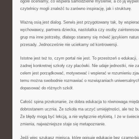
ogóle oceniamy, co wspiera samodzielne myślenie, a co ją wypier
czytelnicy mogli znaleźć tu zarówno inspirację, jak i strukturę.
Ważną osią jest dialog. Serwis jest przygotowany tak, by wspierać
wychowawcy, partnera dziecka, nastolatka czy osoby zainteresow
grup ma inne potrzeby, dlatego staramy się mówić językiem natu
przesady. Jednocześnie nie uciekamy od kontrowersji.
Istotne jest też to, czym portal nie jest. To przestrzeń o edukacji
żadnej konkretnej szkoły czy placówki. Nie udaje jednostki, nie za
celem jest porządkować, motywować i wspierać w rozumieniu zja
temu można swobodnie rozmawiać o rozwiązaniach uniwersalnych i
dopasować do różnych szkół.
Całość spina przekonanie, że dobra edukacja to równowaga międ
dobrostanem ucznia. Że szkoła ma uczyć umiejętności, ale też b
Że błędy mogą być lekcją, a nie wyłącznie etykietą. I że w świec
zmienia, najważniejsze staje się metapoznanie.
Jeśli więc szukasz miejsca, które opisuje edukację bez czarno-bi