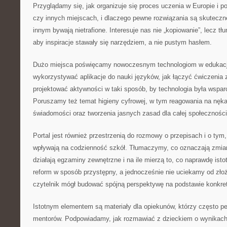
Przyglądamy się, jak organizuje się proces uczenia w Europie i poz
czy innych miejscach, i dlaczego pewne rozwiązania są skuteczn
innym bywają nietrafione. Interesuje nas nie „kopiowanie”, lecz tł
aby inspiracje stawały się narzędziem, a nie pustym hasłem.
Dużo miejsca poświęcamy nowoczesnym technologiom w edukacji
wykorzystywać aplikacje do nauki języków, jak łączyć ćwiczenia 
projektować aktywności w taki sposób, by technologia była wspar
Poruszamy też temat higieny cyfrowej, w tym reagowania na nęka
świadomości oraz tworzenia jasnych zasad dla całej społeczności
Portal jest również przestrzenią do rozmowy o przepisach i o tym,
wpływają na codzienność szkół. Tłumaczymy, co oznaczają zmiany
działają egzaminy zewnętrzne i na ile mierzą to, co naprawdę ist
reform w sposób przystępny, a jednocześnie nie uciekamy od zło
czytelnik mógł budować spójną perspektywę na podstawie konkretó
Istotnym elementem są materiały dla opiekunów, którzy często pe
mentorów. Podpowiadamy, jak rozmawiać z dzieckiem o wynikach 