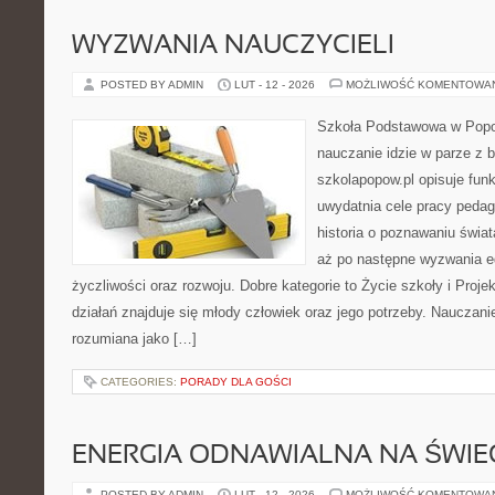
WYZWANIA NAUCZYCIELI
POSTED BY ADMIN
LUT - 12 - 2026
MOŻLIWOŚĆ KOMENTOWA
Szkoła Podstawowa w Popow
nauczanie idzie w parze z
szkolapopow.pl opisuje fun
uwydatnia cele pracy peda
historia o poznawaniu świat
aż po następne wyzwania e
życzliwości oraz rozwoju. Dobre kategorie to Życie szkoły i Proje
działań znajduje się młody człowiek oraz jego potrzeby. Nauczani
rozumiana jako […]
CATEGORIES:
PORADY DLA GOŚCI
ENERGIA ODNAWIALNA NA ŚWIE
POSTED BY ADMIN
LUT - 12 - 2026
MOŻLIWOŚĆ KOMENTOWA