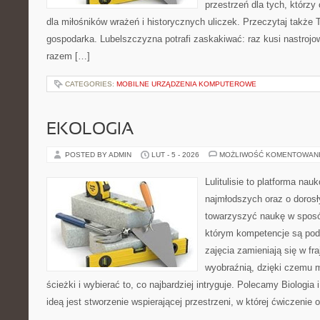
przestrzeń dla tych, którzy
dla miłośników wrażeń i historycznych uliczek. Przeczytaj także Tr
gospodarka. Lubelszczyzna potrafi zaskakiwać: raz kusi nastroj
razem […]
CATEGORIES:
MOBILNE URZĄDZENIA KOMPUTEROWE
EKOLOGIA
POSTED BY ADMIN
LUT - 5 - 2026
MOŻLIWOŚĆ KOMENTOWAN
Lulitulisie to platforma na
najmłodszych oraz o dorosł
towarzyszyć naukę w sposób
którym kompetencje są pod
zajęcia zamieniają się w fr
wyobraźnią, dzięki czemu 
ścieżki i wybierać to, co najbardziej intryguje. Polecamy Biologia
ideą jest stworzenie wspierającej przestrzeni, w której ćwiczenie 