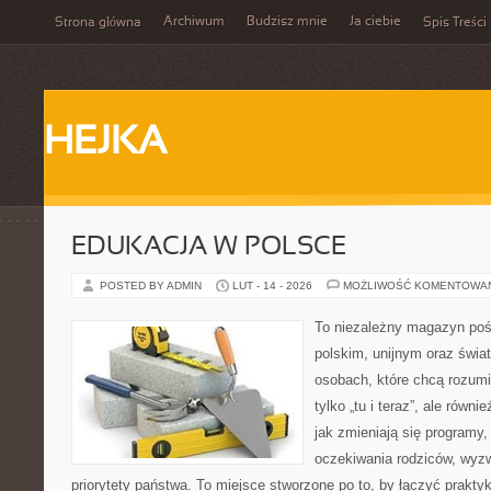
Archiwum
Budzisz mnie
Ja ciebie
Strona główna
Spis Treści
HEJKA
EDUKACJA W POLSCE
POSTED BY ADMIN
LUT - 14 - 2026
MOŻLIWOŚĆ KOMENTOWA
To niezależny magazyn poś
polskim, unijnym oraz świ
osobach, które chcą rozumie
tylko „tu i teraz”, ale równ
jak zmieniają się programy,
oczekiwania rodziców, wyz
priorytety państwa. To miejsce stworzone po to, by łączyć praktykę