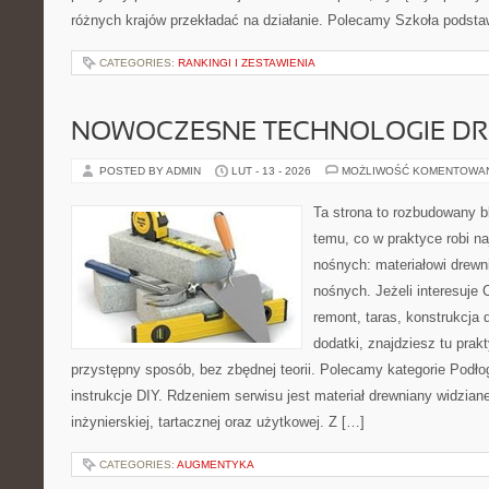
różnych krajów przekładać na działanie. Polecamy Szkoła podst
CATEGORIES:
RANKINGI I ZESTAWIENIA
NOWOCZESNE TECHNOLOGIE D
POSTED BY ADMIN
LUT - 13 - 2026
MOŻLIWOŚĆ KOMENTOWA
Ta strona to rozbudowany 
temu, co w praktyce robi na
nośnych: materiałowi drew
nośnych. Jeżeli interesuje
remont, taras, konstrukcja 
dodatki, znajdziesz tu pra
przystępny sposób, bez zbędnej teorii. Polecamy kategorie Podłog
instrukcje DIY. Rdzeniem serwisu jest materiał drewniany widzian
inżynierskiej, tartacznej oraz użytkowej. Z […]
CATEGORIES:
AUGMENTYKA