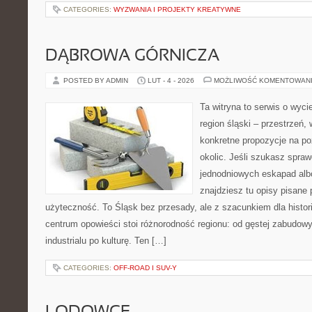
CATEGORIES:
WYZWANIA I PROJEKTY KREATYWNE
DĄBROWA GÓRNICZA
POSTED BY ADMIN
LUT - 4 - 2026
MOŻLIWOŚĆ KOMENTOWAN
Ta witryna to serwis o wyc
region śląski – przestrzeń,
konkretne propozycje na po
okolic. Jeśli szukasz spr
jednodniowych eskapad albo
znajdziesz tu opisy pisane 
użyteczność. To Śląsk bez przesady, ale z szacunkiem dla histor
centrum opowieści stoi różnorodność regionu: od gęstej zabudowy
industrialu po kulturę. Ten […]
CATEGORIES:
OFF-ROAD I SUV-Y