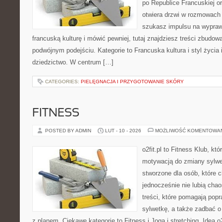
po Republice Francuskiej or
otwiera drzwi w rozmowach
szukasz impulsu na wypraw
francuską kulturę i mówić pewniej, tutaj znajdziesz treści zbudo
podwójnym podejściu. Kategorie to Francuska kultura i styl życia i
dziedzictwo. W centrum […]
CATEGORIES:
PIELĘGNACJA I PRZYGOTOWANIE SKÓRY
FITNESS
POSTED BY ADMIN
LUT - 10 - 2026
MOŻLIWOŚĆ KOMENTOWA
o2fit.pl to Fitness Klub, kt
motywacją do zmiany sylwetk
stworzone dla osób, które 
jednocześnie nie lubią chao
treści, które pomagają pop
sylwetkę, a także zadbać o 
z planem. Ciekawe kategorie to Fitness i Joga i stretching. Idea o2