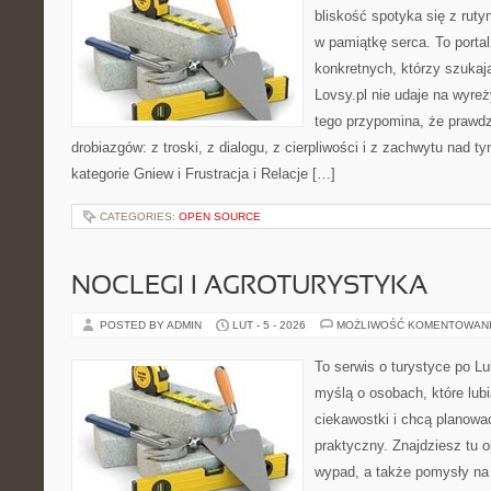
bliskość spotyka się z ruty
w pamiątkę serca. To portal 
konkretnych, którzy szuka
Lovsy.pl nie udaje na wyre
tego przypomina, że prawdz
drobiazgów: z troski, z dialogu, z cierpliwości i z zachwytu nad t
kategorie Gniew i Frustracja i Relacje […]
CATEGORIES:
OPEN SOURCE
NOCLEGI I AGROTURYSTYKA
POSTED BY ADMIN
LUT - 5 - 2026
MOŻLIWOŚĆ KOMENTOWAN
To serwis o turystyce po L
myślą o osobach, które lub
ciekawostki i chcą planow
praktyczny. Znajdziesz tu op
wypad, a także pomysły na