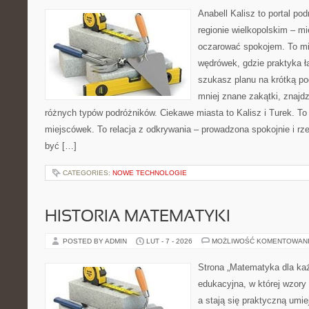
Anabell Kalisz to portal po
regionie wielkopolskim – mie
oczarować spokojem. To mi
wędrówek, gdzie praktyka łą
szukasz planu na krótką po
mniej znane zakątki, znajdz
różnych typów podróżników. Ciekawe miasta to Kalisz i Turek. To 
miejscówek. To relacja z odkrywania – prowadzona spokojnie i rz
być […]
CATEGORIES:
NOWE TECHNOLOGIE
HISTORIA MATEMATYKI
POSTED BY ADMIN
LUT - 7 - 2026
MOŻLIWOŚĆ KOMENTOWAN
Strona „Matematyka dla każ
edukacyjna, w której wzory
a stają się praktyczną umi