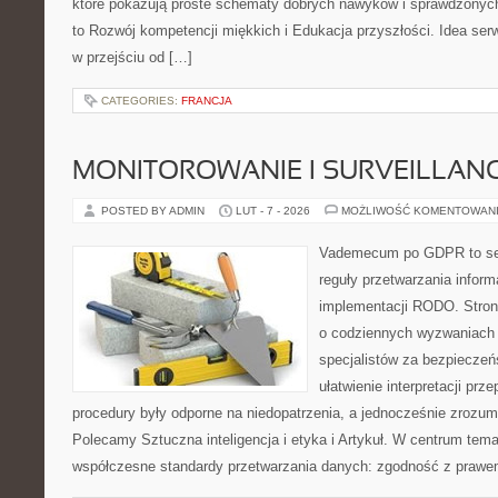
które pokazują proste schematy dobrych nawyków i sprawdzonych
to Rozwój kompetencji miękkich i Edukacja przyszłości. Idea serw
w przejściu od […]
CATEGORIES:
FRANCJA
MONITOROWANIE I SURVEILLAN
POSTED BY ADMIN
LUT - 7 - 2026
MOŻLIWOŚĆ KOMENTOWAN
Vademecum po GDPR to ser
reguły przetwarzania inform
implementacji RODO. Stron
o codziennych wyzwaniach 
specjalistów za bezpieczeńs
ułatwienie interpretacji prz
procedury były odporne na niedopatrzenia, a jednocześnie zrozum
Polecamy Sztuczna inteligencja i etyka i Artykuł. W centrum tema
współczesne standardy przetwarzania danych: zgodność z prawe