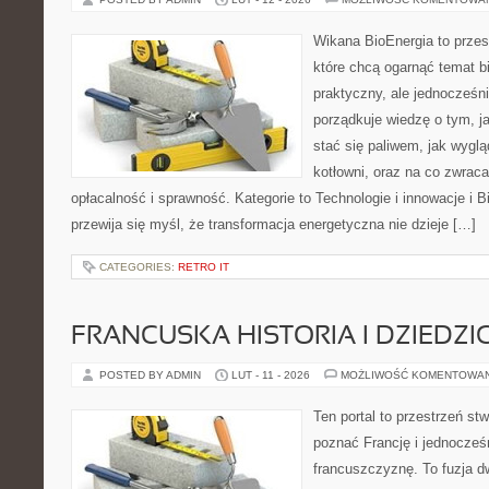
Wikana BioEnergia to przes
które chcą ogarnąć temat b
praktyczny, ale jednocześni
porządkuje wiedzę o tym, j
stać się paliwem, jak wyglą
kotłowni, oraz na co zwrac
opłacalność i sprawność. Kategorie to Technologie i innowacje i B
przewija się myśl, że transformacja energetyczna nie dzieje […]
CATEGORIES:
RETRO IT
FRANCUSKA HISTORIA I DZIEDZ
POSTED BY ADMIN
LUT - 11 - 2026
MOŻLIWOŚĆ KOMENTOWA
Ten portal to przestrzeń st
poznać Francję i jednocześ
francuszczyznę. To fuzja 