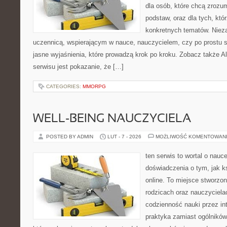
dla osób, które chcą zroz
podstaw, oraz dla tych, któ
konkretnych tematów. Nieza
uczennicą, wspierającym w nauce, nauczycielem, czy po prostu 
jasne wyjaśnienia, które prowadzą krok po kroku. Zobacz także Al
serwisu jest pokazanie, że […]
CATEGORIES:
MMORPG
WELL-BEING NAUCZYCIELA
POSTED BY ADMIN
LUT - 7 - 2026
MOŻLIWOŚĆ KOMENTOWAN
ten serwis to wortal o nauc
doświadczenia o tym, jak k
online. To miejsce stworzo
rodzicach oraz nauczyciela
codzienność nauki przez inte
praktyka zamiast ogólników,