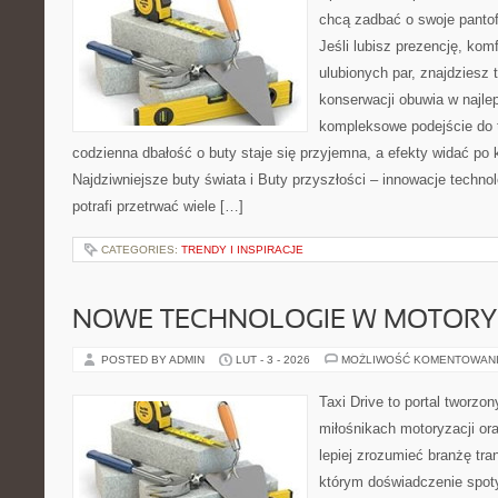
chcą zadbać o swoje panto
Jeśli lubisz prezencję, kom
ulubionych par, znajdziesz
konserwacji obuwia w najlep
kompleksowe podejście do 
codzienna dbałość o buty staje się przyjemna, a efekty widać po k
Najdziwniejsze buty świata i Buty przyszłości – innowacje technol
potrafi przetrwać wiele […]
CATEGORIES:
TRENDY I INSPIRACJE
NOWE TECHNOLOGIE W MOTORY
POSTED BY ADMIN
LUT - 3 - 2026
MOŻLIWOŚĆ KOMENTOWAN
Taxi Drive to portal tworzo
miłośnikach motoryzacji or
lepiej zrozumieć branżę tra
którym doświadczenie spot