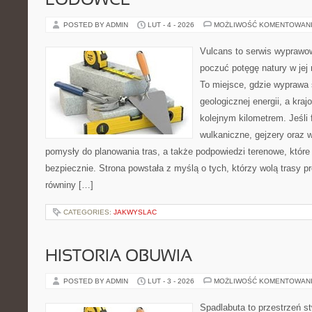
LODOWCE
POSTED BY ADMIN
LUT - 4 - 2026
MOŻLIWOŚĆ KOMENTOWAN
Vulcans to serwis wyprawow
poczuć potęgę natury w jej n
To miejsce, gdzie wyprawa 
geologicznej energii, a kra
kolejnym kilometrem. Jeśli 
wulkaniczne, gejzery oraz 
pomysły do planowania tras, a także podpowiedzi terenowe, któr
bezpiecznie. Strona powstała z myślą o tych, którzy wolą trasy 
równiny […]
CATEGORIES:
JAKWYSLAC
HISTORIA OBUWIA
POSTED BY ADMIN
LUT - 3 - 2026
MOŻLIWOŚĆ KOMENTOWAN
Spadlabuta to przestrzeń st