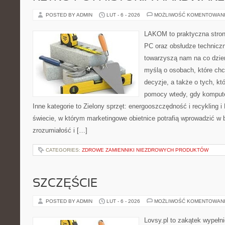
POSTED BY ADMIN
LUT - 6 - 2026
MOŻLIWOŚĆ KOMENTOWAN
LAKOM to praktyczna stro
PC oraz obsłudze techniczn
towarzyszą nam na co dzie
myślą o osobach, które ch
decyzje, a także o tych, kt
pomocy wtedy, gdy komput
Inne kategorie to Zielony sprzęt: energooszczędność i recykling 
świecie, w którym marketingowe obietnice potrafią wprowadzić w
zrozumiałość i […]
CATEGORIES:
ZDROWE ZAMIENNIKI NIEZDROWYCH PRODUKTÓW
SZCZĘŚCIE
POSTED BY ADMIN
LUT - 6 - 2026
MOŻLIWOŚĆ KOMENTOWAN
Lovsy.pl to zakątek wypełn