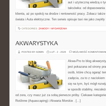
aut i użyteczną wiedzą o t
taksówka: od dopasowania 
klienta, aż po spokój na drodze i rentowność pracy. Zobacz takż
świata i Auta elektryczne. Ten serwis opisuje taxi nie jako zwykły
CATEGORIES:
ZAWODY I WYDARZENIA
AKWARYSTYKA
POSTED BY ADMIN
LUT - 2 - 2026
MOŻLIWOŚĆ KOMENTOWAN
Akwa-Pro to blog akwaryst
jest pokazana od strony pra
osób, które chcą ogarąć te
zadęcia, za to z naciskiem 
się na tym, byś mógł rozwi
w sposób stabilny, niezależ
od zera, czy masz już za sobą pierwsze próby. Ciekawe kategorie 
Roślinne (Aquascaping) i Akwaria Morskie . […]