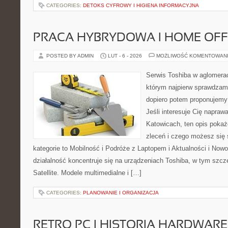
CATEGORIES:
DETOKS CYFROWY I HIGIENA INFORMACYJNA
PRACA HYBRYDOWA I HOME OFF
POSTED BY ADMIN
LUT - 6 - 2026
MOŻLIWOŚĆ KOMENTOWAN
Serwis Toshiba w aglomeracj
którym najpierw sprawdzam
dopiero potem proponujemy
Jeśli interesuje Cię napraw
Katowicach, ten opis pokaż
zleceń i czego możesz się
kategorie to Mobilność i Podróże z Laptopem i Aktualności i Now
działalność koncentruje się na urządzeniach Toshiba, w tym szcze
Satellite. Modele multimedialne i […]
CATEGORIES:
PLANOWANIE I ORGANIZACJA
RETRO PC I HISTORIA HARDWARE