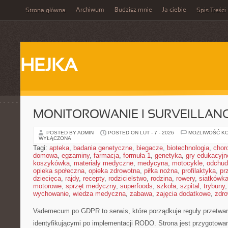
Archiwum
Budzisz mnie
Ja ciebie
Strona główna
Spis Treści
HEJKA
MONITOROWANIE I SURVEILLAN
POSTED BY ADMIN
POSTED ON LUT - 7 - 2026
MOŻLIWOŚĆ K
WYŁĄCZONA
Tagi:
apteka
,
badania genetyczne
,
biegacze
,
biotechnologia
,
chor
domowa
,
egzaminy
,
farmacja
,
formuła 1
,
genetyka
,
gry edukacyjn
koszykówka
,
materiały medyczne
,
medycyna
,
motocykle
,
odchud
opieka społeczna
,
opieka zdrowotna
,
piłka nożna
,
profilaktyka
,
pr
dziecięca
,
rajdy
,
recepty
,
rodzicielstwo
,
rodzina
,
rowery
,
siatkówk
motorowe
,
sprzęt medyczny
,
superfoods
,
szkoła
,
szpital
,
trybuny
wychowanie
,
wiedza medyczna
,
zabawa
,
zajęcia dodatkowe
,
zdro
Vademecum po GDPR to serwis, które porządkuje reguły przetwar
identyfikującymi po implementacji RODO. Strona jest przygotowa