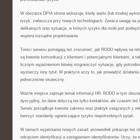
W obszarze DPIA strona wskazuje, kiedy warto (lub trzeba) wyko
ryzyk, zwłaszcza przy nowych technologiach. Zwraca uwagę na pr
delikatnych oraz sytuacje, w których ryzyko dla osób jest podwyż
wspiera rozsądne projektowanie.
Treści serwisu pomagają też zrozumieć, jak RODO wpływa na rel
są kwestie komunikacji z klientami i potencjalnymi klientami, a ta
licznym wyjaśnieniom łatwiej rozgraniczyć sytuacje, gdy potrzebna
wystarczy inny tytuł. W praktyce uczy to, jak prowadzić działania
jednocześnie skuteczny.
Ważne miejsce zajmuje temat informacji HR. RODO w tym obsza
dyscypliny, bo dane dotyczą nie tylko kontaktów, ale czasem też 
Serwis porządkuje kwestie zakresu oraz praktyk związanych z rek
tworzyć standardy ograniczające ryzyko niepotrzebnych pytań.
W ramach wyjaśniania nowych zasad, przewodnik pokazuje też r
odcięciem identyfikacji a zastąpieniem identyfikatorów. Uczy, że 