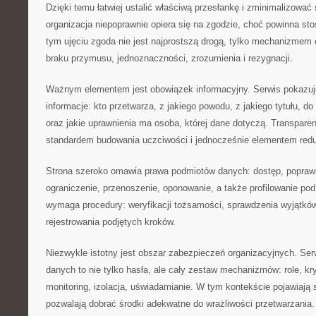
Dzięki temu łatwiej ustalić właściwą przesłankę i zminimalizować 
organizacja niepoprawnie opiera się na zgodzie, choć powinna s
tym ujęciu zgoda nie jest najprostszą drogą, tylko mechanizmem
braku przymusu, jednoznaczności, zrozumienia i rezygnacji.
Ważnym elementem jest obowiązek informacyjny. Serwis pokazuje
informacje: kto przetwarza, z jakiego powodu, z jakiego tytułu, d
oraz jakie uprawnienia ma osoba, której dane dotyczą. Transparen
standardem budowania uczciwości i jednocześnie elementem redu
Strona szeroko omawia prawa podmiotów danych: dostęp, poprawie
ograniczenie, przenoszenie, oponowanie, a także profilowanie pod
wymaga procedury: weryfikacji tożsamości, sprawdzenia wyjątków
rejestrowania podjętych kroków.
Niezwykle istotny jest obszar zabezpieczeń organizacyjnych. Ser
danych to nie tylko hasła, ale cały zestaw mechanizmów: role, kr
monitoring, izolacja, uświadamianie. W tym kontekście pojawiają 
pozwalają dobrać środki adekwatne do wrażliwości przetwarzania.