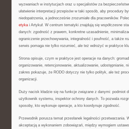
wyzwaniach w instytucjach oraz u specjalistów za bezpieczeństwo 
ułatwienie interpretacji przepisów w taki sposób, aby procedury b
niedopatrzenia, a jednocześnie zrozumiałe dla pracowników. Po
etyka
i Artykuł. W centrum tematyki znajdują się współczesne st
danych: zgodność z prawem, konkretne uzasadnienie, minimalizac
ograniczenie przechowywania, integralność i poufność, a także ro
serwis pomaga nie tylko rozumieć, ale też wdrożyć w praktyce k
Strona opisuje, czym w praktyce jest operacje na danych: gromadz
organizowanie, retencjonowanie, aktualizowanie, udostępnianie, ni
zakres pokazuje, że RODO dotyczy nie tylko polityk, ale też pr
organizacji.
Duży nacisk kładzie się na funkcje związane z danymi: podmiot
użytkownik systemu, inspektor ochrony danych. To pozwala rozgra
sposoby, kto wykonuje operacje, a kto koordynuje zgodność.
Przewodnik porusza temat przesłanek legalności przetwarzania. 
akceptacją a wykonaniem zobowiązań, między wymogiem ustawowy