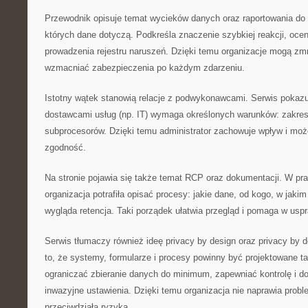
Przewodnik opisuje temat wycieków danych oraz raportowania do 
których dane dotyczą. Podkreśla znaczenie szybkiej reakcji, oc
prowadzenia rejestru naruszeń. Dzięki temu organizacje mogą zm
wzmacniać zabezpieczenia po każdym zdarzeniu.
Istotny wątek stanowią relacje z podwykonawcami. Serwis pokazu
dostawcami usług (np. IT) wymaga określonych warunków: zakres
subprocesorów. Dzięki temu administrator zachowuje wpływ i m
zgodność.
Na stronie pojawia się także temat RCP oraz dokumentacji. W pra
organizacja potrafiła opisać procesy: jakie dane, od kogo, w jakim
wygląda retencja. Taki porządek ułatwia przegląd i pomaga w usp
Serwis tłumaczy również ideę privacy by design oraz privacy by 
to, że systemy, formularze i procesy powinny być projektowane ta
ograniczać zbieranie danych do minimum, zapewniać kontrolę i d
inwazyjne ustawienia. Dzięki temu organizacja nie naprawia probl
przeciwdziała ryzyka.