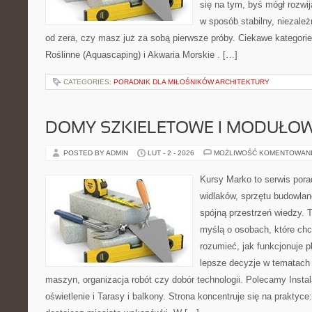
się na tym, byś mógł rozwi
w sposób stabilny, niezależ
od zera, czy masz już za sobą pierwsze próby. Ciekawe kategorie 
Roślinne (Aquascaping) i Akwaria Morskie . […]
CATEGORIES:
PORADNIK DLA MIŁOŚNIKÓW ARCHITEKTURY
DOMY SZKIELETOWE I MODUŁO
POSTED BY ADMIN
LUT - 2 - 2026
MOŻLIWOŚĆ KOMENTOWAN
Kursy Marko to serwis pora
widlaków, sprzętu budowlan
spójną przestrzeń wiedzy. 
myślą o osobach, które chc
rozumieć, jak funkcjonuje 
lepsze decyzje w tematach 
maszyn, organizacja robót czy dobór technologii. Polecamy Instal
oświetlenie i Tarasy i balkony. Strona koncentruje się na praktyc