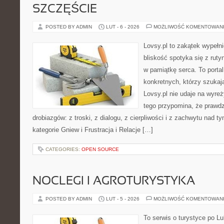
SZCZĘŚCIE
POSTED BY ADMIN
LUT - 6 - 2026
MOŻLIWOŚĆ KOMENTOWAN
Lovsy.pl to zakątek wypełn
bliskość spotyka się z ruty
w pamiątkę serca. To portal 
konkretnych, którzy szuka
Lovsy.pl nie udaje na wyre
tego przypomina, że prawdz
drobiazgów: z troski, z dialogu, z cierpliwości i z zachwytu nad t
kategorie Gniew i Frustracja i Relacje […]
CATEGORIES:
OPEN SOURCE
NOCLEGI I AGROTURYSTYKA
POSTED BY ADMIN
LUT - 5 - 2026
MOŻLIWOŚĆ KOMENTOWAN
To serwis o turystyce po L