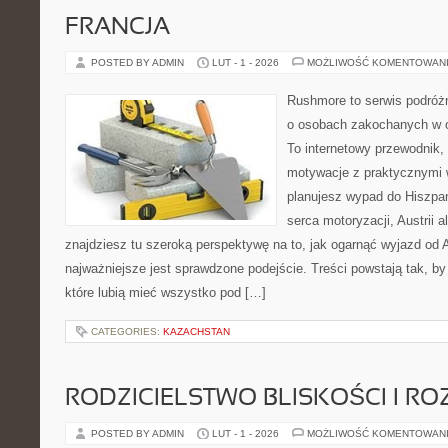
FRANCJA
POSTED BY ADMIN
LUT - 1 - 2026
MOŻLIWOŚĆ KOMENTOWAN
Rushmore to serwis podróżn
o osobach zakochanych w 
To internetowy przewodnik,
motywacje z praktycznymi 
planujesz wypad do Hiszpani
serca motoryzacji, Austrii a
znajdziesz tu szeroką perspektywę na to, jak ogarnąć wyjazd od
najważniejsze jest sprawdzone podejście. Treści powstają tak,
które lubią mieć wszystko pod […]
CATEGORIES:
KAZACHSTAN
RODZICIELSTWO BLISKOŚCI I RO
POSTED BY ADMIN
LUT - 1 - 2026
MOŻLIWOŚĆ KOMENTOWAN