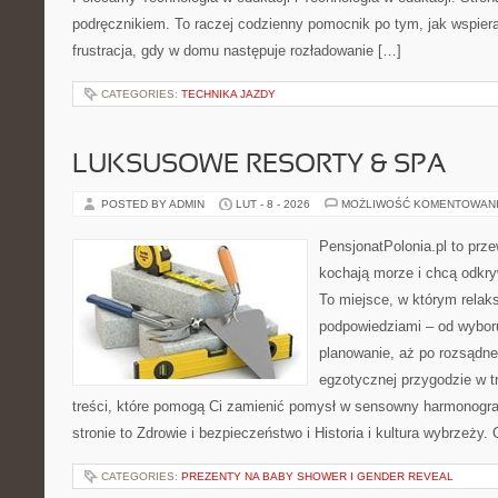
podręcznikiem. To raczej codzienny pomocnik po tym, jak wspiera
frustracja, gdy w domu następuje rozładowanie […]
CATEGORIES:
TECHNIKA JAZDY
LUKSUSOWE RESORTY & SPA
POSTED BY ADMIN
LUT - 8 - 2026
MOŻLIWOŚĆ KOMENTOWAN
PensjonatPolonia.pl to prze
kochają morze i chcą odkry
To miejsce, w którym relak
podpowiedziami – od wyboru
planowanie, aż po rozsądne
egzotycznej przygodzie w tr
treści, które pomogą Ci zamienić pomysł w sensowny harmonogr
stronie to Zdrowie i bezpieczeństwo i Historia i kultura wybrzeży.
CATEGORIES:
PREZENTY NA BABY SHOWER I GENDER REVEAL