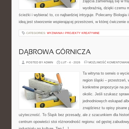
zajęcia zamieniają się w fr
wyobraźnią, dzięki czemu 
ścieżki i wybierać to, co najbardziej intryguje. Polecamy Biologia
ideą jest stworzenie wspierającej przestrzeni, w której ćwiczenie 
CATEGORIES:
WYZWANIA I PROJEKTY KREATYWNE
DĄBROWA GÓRNICZA
POSTED BY ADMIN
LUT - 4 - 2026
MOŻLIWOŚĆ KOMENTOWAN
Ta witryna to serwis o wyc
region śląski – przestrzeń,
konkretne propozycje na po
okolic. Jeśli szukasz spr
jednodniowych eskapad albo
znajdziesz tu opisy pisane 
użyteczność. To Śląsk bez przesady, ale z szacunkiem dla histor
centrum opowieści stoi różnorodność regionu: od gęstej zabudowy
industrialu po kulturę. Ten […]