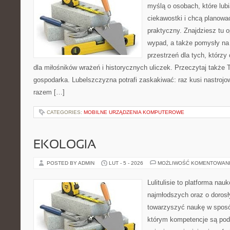
myślą o osobach, które lub
ciekawostki i chcą planow
praktyczny. Znajdziesz tu op
wypad, a także pomysły na
przestrzeń dla tych, którzy
dla miłośników wrażeń i historycznych uliczek. Przeczytaj także Tr
gospodarka. Lubelszczyzna potrafi zaskakiwać: raz kusi nastroj
razem […]
CATEGORIES:
MOBILNE URZĄDZENIA KOMPUTEROWE
EKOLOGIA
POSTED BY ADMIN
LUT - 5 - 2026
MOŻLIWOŚĆ KOMENTOWAN
Lulitulisie to platforma na
najmłodszych oraz o dorosł
towarzyszyć naukę w sposób
którym kompetencje są pod