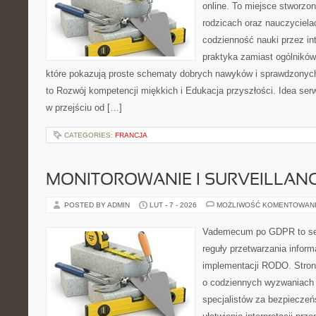
online. To miejsce stworzo
rodzicach oraz nauczyciela
codzienność nauki przez inte
praktyka zamiast ogólników,
które pokazują proste schematy dobrych nawyków i sprawdzonych
to Rozwój kompetencji miękkich i Edukacja przyszłości. Idea serw
w przejściu od […]
CATEGORIES:
FRANCJA
MONITOROWANIE I SURVEILLAN
POSTED BY ADMIN
LUT - 7 - 2026
MOŻLIWOŚĆ KOMENTOWAN
Vademecum po GDPR to ser
reguły przetwarzania inform
implementacji RODO. Stron
o codziennych wyzwaniach 
specjalistów za bezpieczeńs