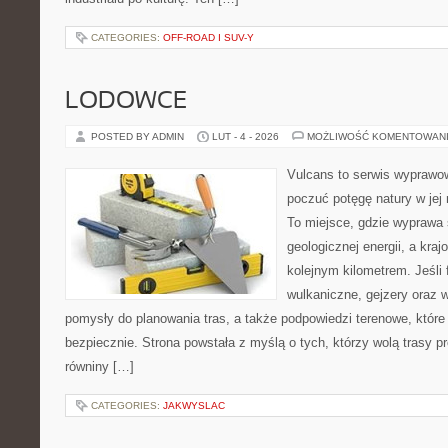
CATEGORIES:
OFF-ROAD I SUV-Y
LODOWCE
POSTED BY ADMIN
LUT - 4 - 2026
MOŻLIWOŚĆ KOMENTOWAN
Vulcans to serwis wyprawow
poczuć potęgę natury w jej n
To miejsce, gdzie wyprawa 
geologicznej energii, a kra
kolejnym kilometrem. Jeśli 
wulkaniczne, gejzery oraz 
pomysły do planowania tras, a także podpowiedzi terenowe, któr
bezpiecznie. Strona powstała z myślą o tych, którzy wolą trasy 
równiny […]
CATEGORIES:
JAKWYSLAC