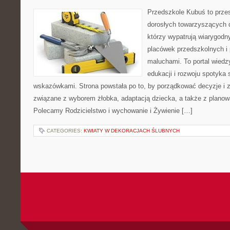
Przedszkole Kubuś to prze
dorosłych towarzyszących 
którzy wypatrują wiarygodn
placówek przedszkolnych i 
maluchami. To portal wiedz
edukacji i rozwoju spotyka 
wskazówkami. Strona powstała po to, by porządkować decyzje i
związane z wyborem żłobka, adaptacją dziecka, a także z planow
Polecamy Rodzicielstwo i wychowanie i Żywienie […]
CATEGORIES:
KWIATY W DEKORACJACH ŚLUBNYCH