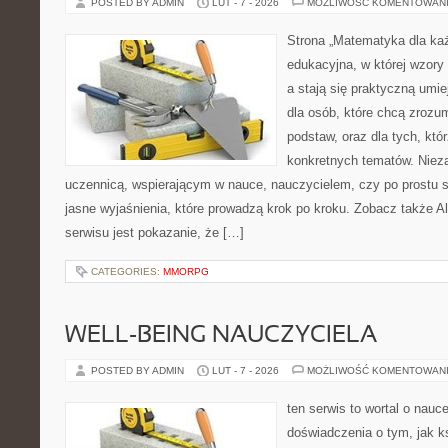
POSTED BY ADMIN
LUT - 7 - 2026
MOŻLIWOŚĆ KOMENTOWAN
Strona „Matematyka dla każ
edukacyjna, w której wzory
a stają się praktyczną umi
dla osób, które chcą zroz
podstaw, oraz dla tych, któ
konkretnych tematów. Nieza
uczennicą, wspierającym w nauce, nauczycielem, czy po prostu 
jasne wyjaśnienia, które prowadzą krok po kroku. Zobacz także Al
serwisu jest pokazanie, że […]
CATEGORIES:
MMORPG
WELL-BEING NAUCZYCIELA
POSTED BY ADMIN
LUT - 7 - 2026
MOŻLIWOŚĆ KOMENTOWAN
ten serwis to wortal o nauc
doświadczenia o tym, jak k