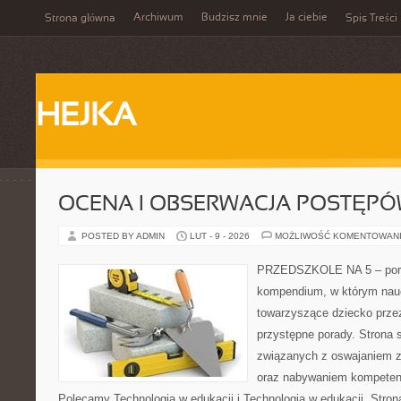
Archiwum
Budzisz mnie
Ja ciebie
Strona główna
Spis Treści
HEJKA
OCENA I OBSERWACJA POSTĘP
POSTED BY ADMIN
LUT - 9 - 2026
MOŻLIWOŚĆ KOMENTOWAN
PRZEDSZKOLE NA 5 – porta
kompendium, w którym nauc
towarzyszące dziecko prze
przystępne porady. Strona 
związanych z oswajaniem z
oraz nabywaniem kompetenc
Polecamy Technologia w edukacji i Technologia w edukacji. Stron