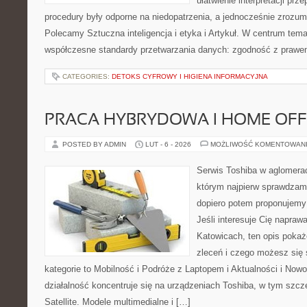
ułatwienie interpretacji prz
procedury były odporne na niedopatrzenia, a jednocześnie zrozum
Polecamy Sztuczna inteligencja i etyka i Artykuł. W centrum tema
współczesne standardy przetwarzania danych: zgodność z prawe
CATEGORIES:
DETOKS CYFROWY I HIGIENA INFORMACYJNA
PRACA HYBRYDOWA I HOME OFF
POSTED BY ADMIN
LUT - 6 - 2026
MOŻLIWOŚĆ KOMENTOWAN
Serwis Toshiba w aglomeracj
którym najpierw sprawdzam
dopiero potem proponujemy
Jeśli interesuje Cię napraw
Katowicach, ten opis pokaż
zleceń i czego możesz się
kategorie to Mobilność i Podróże z Laptopem i Aktualności i Now
działalność koncentruje się na urządzeniach Toshiba, w tym szcze
Satellite. Modele multimedialne i […]