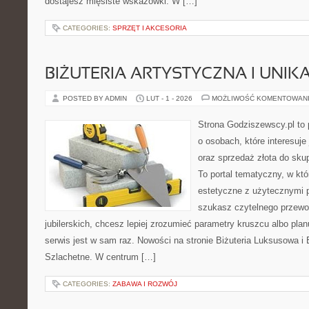
dostajesz mięsiste wskazówki. W […]
CATEGORIES:
SPRZĘT I AKCESORIA
BIŻUTERIA ARTYSTYCZNA I UNI
POSTED BY ADMIN
LUT - 1 - 2026
MOŻLIWOŚĆ KOMENTOWAN
Strona Godziszewscy.pl to 
o osobach, które interesuje 
oraz sprzedaż złota do sku
To portal tematyczny, w kt
estetyczne z użytecznymi 
szukasz czytelnego przewo
jubilerskich, chcesz lepiej zrozumieć parametry kruszcu albo pla
serwis jest w sam raz. Nowości na stronie Biżuteria Luksusowa i
Szlachetne. W centrum […]
CATEGORIES:
ZABAWA I ROZWÓJ