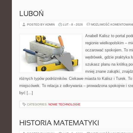
LUBOŃ
POSTED BY ADMIN
LUT - 8 - 2026
MOŻLIWOŚĆ KOMENTOWAN
Anabell Kalisz to portal po
regionie wielkopolskim – mie
oczarować spokojem. To mi
wędrówek, gdzie praktyka łą
szukasz planu na krótką po
mniej znane zakątki, znajdz
różnych typów podróżników. Ciekawe miasta to Kalisz i Turek. To 
miejscówek. To relacja z odkrywania – prowadzona spokojnie i rz
być […]
CATEGORIES:
NOWE TECHNOLOGIE
HISTORIA MATEMATYKI