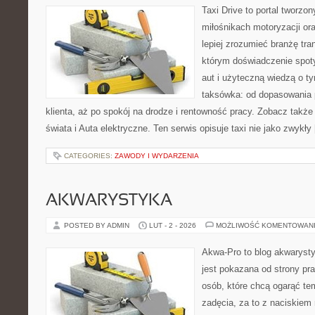
Taxi Drive to portal tworzo
miłośnikach motoryzacji or
lepiej zrozumieć branżę tra
którym doświadczenie spot
aut i użyteczną wiedzą o t
taksówka: od dopasowania 
klienta, aż po spokój na drodze i rentowność pracy. Zobacz takż
świata i Auta elektryczne. Ten serwis opisuje taxi nie jako zwykły
CATEGORIES:
ZAWODY I WYDARZENIA
AKWARYSTYKA
POSTED BY ADMIN
LUT - 2 - 2026
MOŻLIWOŚĆ KOMENTOWAN
Akwa-Pro to blog akwaryst
jest pokazana od strony pra
osób, które chcą ogarąć te
zadęcia, za to z naciskiem 