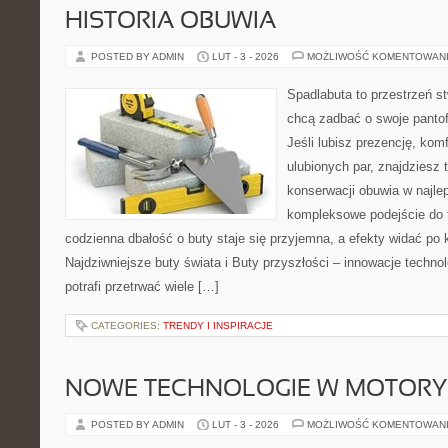
HISTORIA OBUWIA
POSTED BY ADMIN
LUT - 3 - 2026
MOŻLIWOŚĆ KOMENTOWAN
Spadlabuta to przestrzeń st
chcą zadbać o swoje panto
Jeśli lubisz prezencję, kom
ulubionych par, znajdziesz
konserwacji obuwia w najlep
kompleksowe podejście do 
codzienna dbałość o buty staje się przyjemna, a efekty widać po k
Najdziwniejsze buty świata i Buty przyszłości – innowacje technol
potrafi przetrwać wiele […]
CATEGORIES:
TRENDY I INSPIRACJE
NOWE TECHNOLOGIE W MOTORY
POSTED BY ADMIN
LUT - 3 - 2026
MOŻLIWOŚĆ KOMENTOWAN