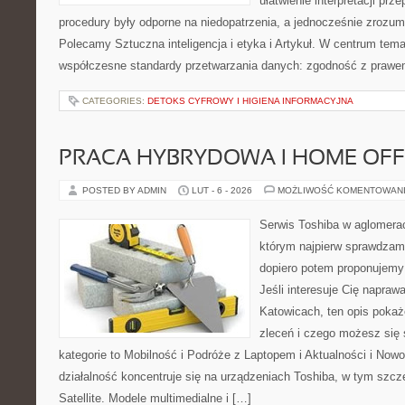
ułatwienie interpretacji prz
procedury były odporne na niedopatrzenia, a jednocześnie zrozum
Polecamy Sztuczna inteligencja i etyka i Artykuł. W centrum tema
współczesne standardy przetwarzania danych: zgodność z prawe
CATEGORIES:
DETOKS CYFROWY I HIGIENA INFORMACYJNA
PRACA HYBRYDOWA I HOME OFF
POSTED BY ADMIN
LUT - 6 - 2026
MOŻLIWOŚĆ KOMENTOWAN
Serwis Toshiba w aglomeracj
którym najpierw sprawdzam
dopiero potem proponujemy
Jeśli interesuje Cię napraw
Katowicach, ten opis pokaż
zleceń i czego możesz się
kategorie to Mobilność i Podróże z Laptopem i Aktualności i Now
działalność koncentruje się na urządzeniach Toshiba, w tym szcze
Satellite. Modele multimedialne i […]