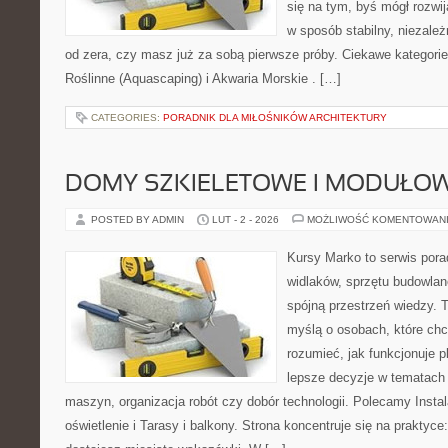
się na tym, byś mógł rozwi
w sposób stabilny, niezależ
od zera, czy masz już za sobą pierwsze próby. Ciekawe kategorie 
Roślinne (Aquascaping) i Akwaria Morskie . […]
CATEGORIES:
PORADNIK DLA MIŁOŚNIKÓW ARCHITEKTURY
DOMY SZKIELETOWE I MODUŁO
POSTED BY ADMIN
LUT - 2 - 2026
MOŻLIWOŚĆ KOMENTOWAN
Kursy Marko to serwis pora
widlaków, sprzętu budowlan
spójną przestrzeń wiedzy. 
myślą o osobach, które chc
rozumieć, jak funkcjonuje 
lepsze decyzje w tematach 
maszyn, organizacja robót czy dobór technologii. Polecamy Instal
oświetlenie i Tarasy i balkony. Strona koncentruje się na praktyc