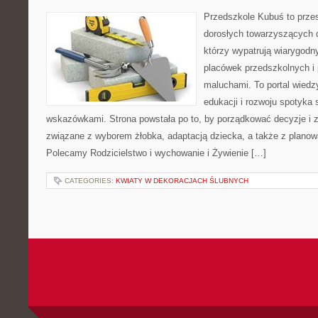
Przedszkole Kubuś to prze
dorosłych towarzyszących 
którzy wypatrują wiarygodn
placówek przedszkolnych i 
maluchami. To portal wiedz
edukacji i rozwoju spotyka 
wskazówkami. Strona powstała po to, by porządkować decyzje i
związane z wyborem żłobka, adaptacją dziecka, a także z planow
Polecamy Rodzicielstwo i wychowanie i Żywienie […]
CATEGORIES:
KWIATY W DEKORACJACH ŚLUBNYCH