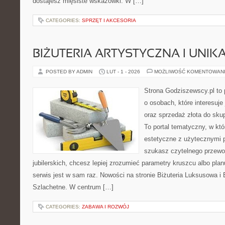
dostajesz mięsiste wskazówki. W […]
CATEGORIES:
SPRZĘT I AKCESORIA
BIŻUTERIA ARTYSTYCZNA I UNI
POSTED BY ADMIN
LUT - 1 - 2026
MOŻLIWOŚĆ KOMENTOWAN
Strona Godziszewscy.pl to 
o osobach, które interesuje 
oraz sprzedaż złota do sku
To portal tematyczny, w kt
estetyczne z użytecznymi 
szukasz czytelnego przewo
jubilerskich, chcesz lepiej zrozumieć parametry kruszcu albo pla
serwis jest w sam raz. Nowości na stronie Biżuteria Luksusowa i
Szlachetne. W centrum […]
CATEGORIES:
ZABAWA I ROZWÓJ