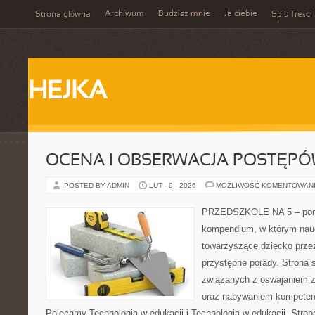
Archiwum
Budzisz mnie
Ja ciebie
Strona główna
Spis Treści
HEJKA
OCENA I OBSERWACJA POSTĘP
POSTED BY ADMIN
LUT - 9 - 2026
MOŻLIWOŚĆ KOMENTOWAN
PRZEDSZKOLE NA 5 – porta
kompendium, w którym nauc
towarzyszące dziecko prze
przystępne porady. Strona 
związanych z oswajaniem z
oraz nabywaniem kompetenc
Polecamy Technologia w edukacji i Technologia w edukacji. Stron