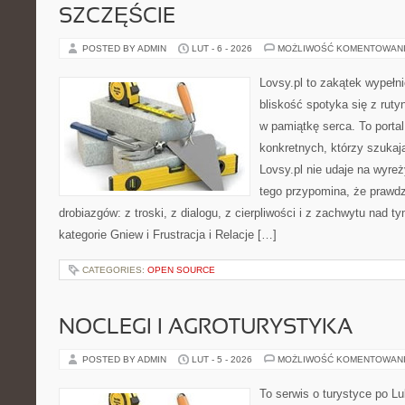
SZCZĘŚCIE
POSTED BY ADMIN
LUT - 6 - 2026
MOŻLIWOŚĆ KOMENTOWAN
Lovsy.pl to zakątek wypełn
bliskość spotyka się z ruty
w pamiątkę serca. To portal 
konkretnych, którzy szuka
Lovsy.pl nie udaje na wyre
tego przypomina, że prawdz
drobiazgów: z troski, z dialogu, z cierpliwości i z zachwytu nad t
kategorie Gniew i Frustracja i Relacje […]
CATEGORIES:
OPEN SOURCE
NOCLEGI I AGROTURYSTYKA
POSTED BY ADMIN
LUT - 5 - 2026
MOŻLIWOŚĆ KOMENTOWAN
To serwis o turystyce po L