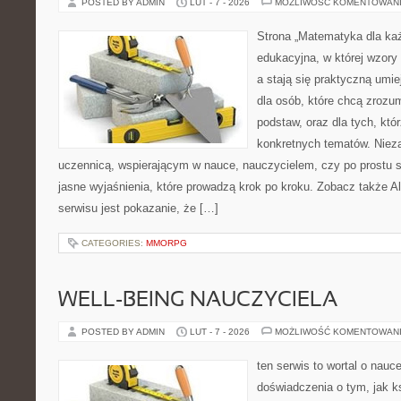
POSTED BY ADMIN
LUT - 7 - 2026
MOŻLIWOŚĆ KOMENTOWAN
Strona „Matematyka dla każ
edukacyjna, w której wzory
a stają się praktyczną umi
dla osób, które chcą zroz
podstaw, oraz dla tych, któ
konkretnych tematów. Nieza
uczennicą, wspierającym w nauce, nauczycielem, czy po prostu 
jasne wyjaśnienia, które prowadzą krok po kroku. Zobacz także Al
serwisu jest pokazanie, że […]
CATEGORIES:
MMORPG
WELL-BEING NAUCZYCIELA
POSTED BY ADMIN
LUT - 7 - 2026
MOŻLIWOŚĆ KOMENTOWAN
ten serwis to wortal o nauc
doświadczenia o tym, jak k