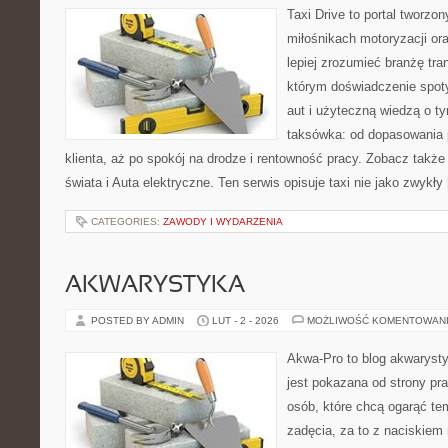
Taxi Drive to portal tworzo
miłośnikach motoryzacji or
lepiej zrozumieć branżę tra
którym doświadczenie spot
aut i użyteczną wiedzą o t
taksówka: od dopasowania 
klienta, aż po spokój na drodze i rentowność pracy. Zobacz takż
świata i Auta elektryczne. Ten serwis opisuje taxi nie jako zwykły
CATEGORIES:
ZAWODY I WYDARZENIA
AKWARYSTYKA
POSTED BY ADMIN
LUT - 2 - 2026
MOŻLIWOŚĆ KOMENTOWAN
Akwa-Pro to blog akwaryst
jest pokazana od strony pra
osób, które chcą ogarąć te
zadęcia, za to z naciskiem 