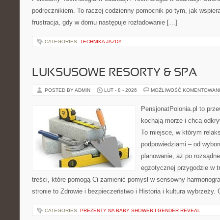
podręcznikiem. To raczej codzienny pomocnik po tym, jak wspiera
frustracja, gdy w domu następuje rozładowanie […]
CATEGORIES:
TECHNIKA JAZDY
LUKSUSOWE RESORTY & SPA
POSTED BY ADMIN
LUT - 8 - 2026
MOŻLIWOŚĆ KOMENTOWAN
PensjonatPolonia.pl to prze
kochają morze i chcą odkry
To miejsce, w którym relak
podpowiedziami – od wyboru
planowanie, aż po rozsądne
egzotycznej przygodzie w tr
treści, które pomogą Ci zamienić pomysł w sensowny harmonogr
stronie to Zdrowie i bezpieczeństwo i Historia i kultura wybrzeży.
CATEGORIES:
PREZENTY NA BABY SHOWER I GENDER REVEAL