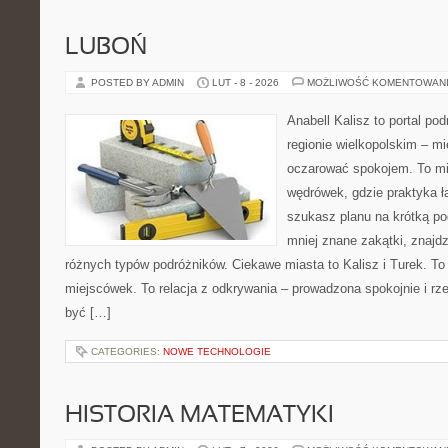
LUBOŃ
POSTED BY ADMIN
LUT - 8 - 2026
MOŻLIWOŚĆ KOMENTOWAN
Anabell Kalisz to portal po
regionie wielkopolskim – mie
oczarować spokojem. To mi
wędrówek, gdzie praktyka łą
szukasz planu na krótką po
mniej znane zakątki, znajdz
różnych typów podróżników. Ciekawe miasta to Kalisz i Turek. To 
miejscówek. To relacja z odkrywania – prowadzona spokojnie i rz
być […]
CATEGORIES:
NOWE TECHNOLOGIE
HISTORIA MATEMATYKI