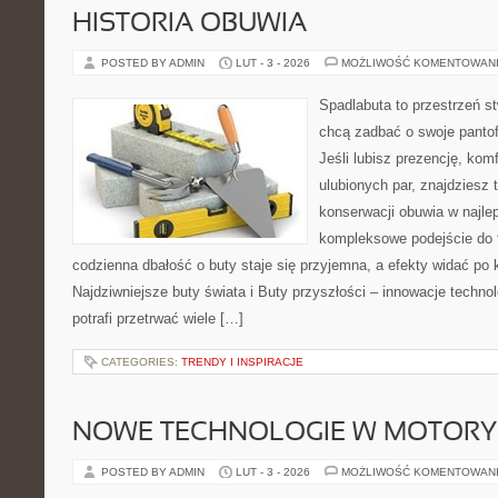
HISTORIA OBUWIA
POSTED BY ADMIN
LUT - 3 - 2026
MOŻLIWOŚĆ KOMENTOWAN
Spadlabuta to przestrzeń st
chcą zadbać o swoje panto
Jeśli lubisz prezencję, kom
ulubionych par, znajdziesz
konserwacji obuwia w najlep
kompleksowe podejście do 
codzienna dbałość o buty staje się przyjemna, a efekty widać po k
Najdziwniejsze buty świata i Buty przyszłości – innowacje technol
potrafi przetrwać wiele […]
CATEGORIES:
TRENDY I INSPIRACJE
NOWE TECHNOLOGIE W MOTORY
POSTED BY ADMIN
LUT - 3 - 2026
MOŻLIWOŚĆ KOMENTOWAN