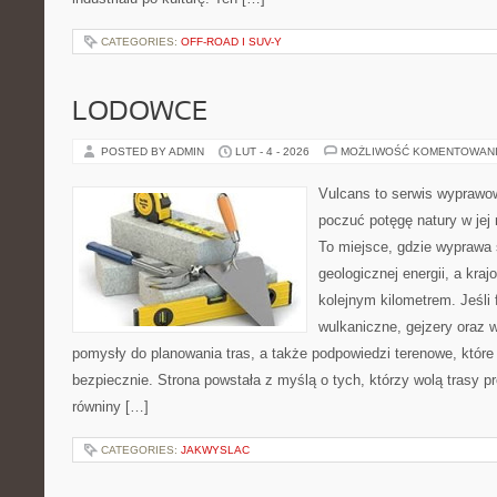
CATEGORIES:
OFF-ROAD I SUV-Y
LODOWCE
POSTED BY ADMIN
LUT - 4 - 2026
MOŻLIWOŚĆ KOMENTOWAN
Vulcans to serwis wyprawow
poczuć potęgę natury w jej n
To miejsce, gdzie wyprawa 
geologicznej energii, a kra
kolejnym kilometrem. Jeśli 
wulkaniczne, gejzery oraz 
pomysły do planowania tras, a także podpowiedzi terenowe, któr
bezpiecznie. Strona powstała z myślą o tych, którzy wolą trasy 
równiny […]
CATEGORIES:
JAKWYSLAC