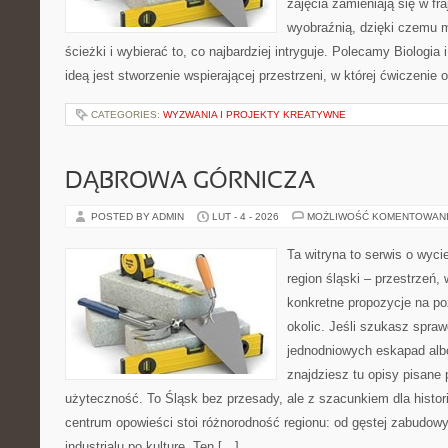
zajęcia zamieniają się w fr
wyobraźnią, dzięki czemu 
ścieżki i wybierać to, co najbardziej intryguje. Polecamy Biologia
ideą jest stworzenie wspierającej przestrzeni, w której ćwiczenie 
CATEGORIES:
WYZWANIA I PROJEKTY KREATYWNE
DĄBROWA GÓRNICZA
POSTED BY ADMIN
LUT - 4 - 2026
MOŻLIWOŚĆ KOMENTOWAN
Ta witryna to serwis o wyc
region śląski – przestrzeń,
konkretne propozycje na po
okolic. Jeśli szukasz spr
jednodniowych eskapad albo
znajdziesz tu opisy pisane 
użyteczność. To Śląsk bez przesady, ale z szacunkiem dla histor
centrum opowieści stoi różnorodność regionu: od gęstej zabudowy
industrialu po kulturę. Ten […]