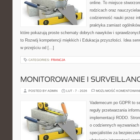
online. To miejsce stworzo
rodzicach oraz nauczyciela
codzienność nauki przez inte
praktyka zamiast ogólników,
które pokazują proste schematy dobrych nawyków i sprawdzonych
to Rozwój kompetencji miękkich i Edukacja przyszłości. Idea serw
w przejściu od […]
CATEGORIES:
FRANCJA
MONITOROWANIE I SURVEILLAN
POSTED BY ADMIN
LUT - 7 - 2026
MOŻLIWOŚĆ KOMENTOWAN
Vademecum po GDPR to ser
reguły przetwarzania inform
implementacji RODO. Stron
o codziennych wyzwaniach 
specjalistów za bezpieczeńs