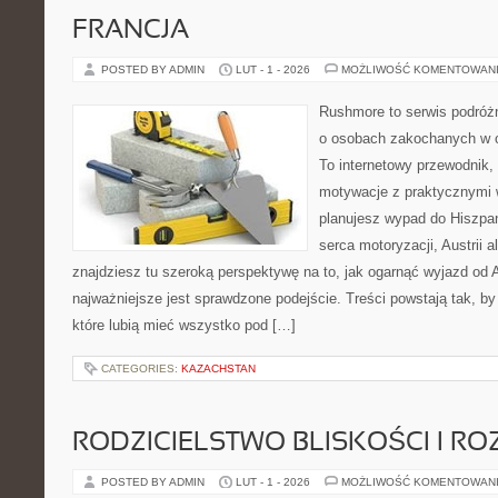
FRANCJA
POSTED BY ADMIN
LUT - 1 - 2026
MOŻLIWOŚĆ KOMENTOWAN
Rushmore to serwis podróżn
o osobach zakochanych w 
To internetowy przewodnik,
motywacje z praktycznymi 
planujesz wypad do Hiszpani
serca motoryzacji, Austrii a
znajdziesz tu szeroką perspektywę na to, jak ogarnąć wyjazd od
najważniejsze jest sprawdzone podejście. Treści powstają tak,
które lubią mieć wszystko pod […]
CATEGORIES:
KAZACHSTAN
RODZICIELSTWO BLISKOŚCI I RO
POSTED BY ADMIN
LUT - 1 - 2026
MOŻLIWOŚĆ KOMENTOWAN