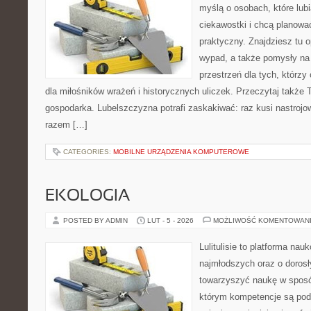
myślą o osobach, które lub
ciekawostki i chcą planow
praktyczny. Znajdziesz tu op
wypad, a także pomysły na
przestrzeń dla tych, którzy
dla miłośników wrażeń i historycznych uliczek. Przeczytaj także Tr
gospodarka. Lubelszczyzna potrafi zaskakiwać: raz kusi nastroj
razem […]
CATEGORIES:
MOBILNE URZĄDZENIA KOMPUTEROWE
EKOLOGIA
POSTED BY ADMIN
LUT - 5 - 2026
MOŻLIWOŚĆ KOMENTOWAN
Lulitulisie to platforma na
najmłodszych oraz o dorosł
towarzyszyć naukę w sposób
którym kompetencje są pod