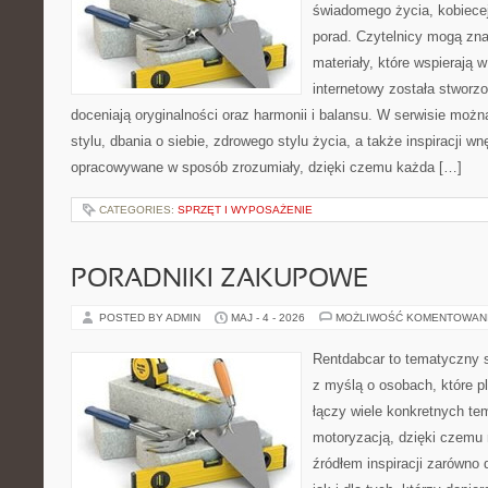
świadomego życia, kobiecej
porad. Czytelnicy mogą zna
materiały, które wspierają w
internetowy została stworz
doceniają oryginalności oraz harmonii i balansu. W serwisie możn
stylu, dbania o siebie, zdrowego stylu życia, a także inspiracji wn
opracowywane w sposób zrozumiały, dzięki czemu każda […]
CATEGORIES:
SPRZĘT I WYPOSAŻENIE
PORADNIKI ZAKUPOWE
POSTED BY ADMIN
MAJ - 4 - 2026
MOŻLIWOŚĆ KOMENTOWAN
Rentdabcar to tematyczny s
z myślą o osobach, które p
łączy wiele konkretnych t
motoryzacją, dzięki czem
źródłem inspiracji zarówno 