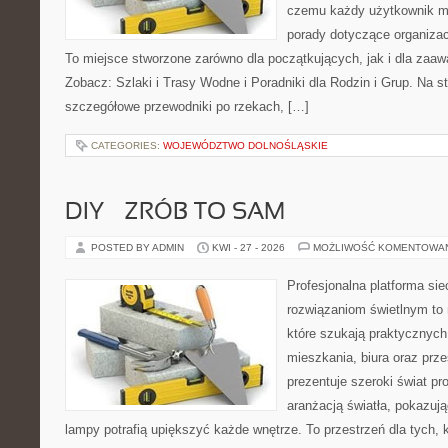
czemu każdy użytkownik m
porady dotyczące organizac
To miejsce stworzone zarówno dla początkujących, jak i dla zaa
Zobacz: Szlaki i Trasy Wodne i Poradniki dla Rodzin i Grup. Na 
szczegółowe przewodniki po rzekach, […]
CATEGORIES:
WOJEWÓDZTWO DOLNOŚLĄSKIE
DIY – ZRÓB TO SAM
POSTED BY ADMIN
KWI - 27 - 2026
MOŻLIWOŚĆ KOMENTOWA
Profesjonalna platforma si
rozwiązaniom świetlnym to 
które szukają praktycznych 
mieszkania, biura oraz prz
prezentuje szeroki świat p
aranżacją światła, pokazuj
lampy potrafią upiększyć każde wnętrze. To przestrzeń dla tych, k