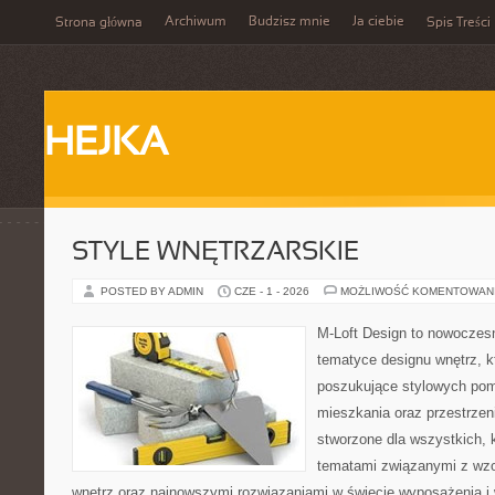
Archiwum
Budzisz mnie
Ja ciebie
Strona główna
Spis Treści
HEJKA
STYLE WNĘTRZARSKIE
POSTED BY ADMIN
CZE - 1 - 2026
MOŻLIWOŚĆ KOMENTOWAN
M-Loft Design to nowoczes
tematyce designu wnętrz, kt
poszukujące stylowych pom
mieszkania oraz przestrzeni
stworzone dla wszystkich, k
tematami związanymi z wz
wnętrz oraz najnowszymi rozwiązaniami w świecie wyposażenia i 