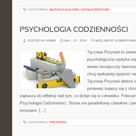
CATEGORIES:
MUZYKA A KULTURA I SPOŁECZEŃSTWO
PSYCHOLOGIA CODZIENNOŚCI
POSTED BY ADMIN
MAJ - 23 - 2026
MOŻLIWOŚĆ KOMENTOWA
Tęczowa Przystań to serwi
psychologiczna spotyka si
serwis tematyczny tworzon
chcą spokojniej spojrzeć n
Tęczowa Przystań dobrze od
ponieważ kojarzy się z róż
zaprasza do refleksji nad tym, co dzieje się w człowieku. Poleca
Psychologia Codzienności. Strona ma poradnikowy charakter i po
emocjami. […]
CATEGORIES:
PRZYRODA