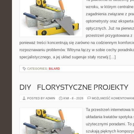
wzroku, w którym centralne
zagadnienia związane z prac
optometrysty oraz eksperta
optycznych. Już na pierwszy
przestrzeń przygotowana z 
ponieważ treści koncentrują się zarówno na codziennym komforcie
rozpoznawaniu problemów. Witryna łączy w sobie cechy poradnika
specjalistycznego, a jej układ sugeruje stały rozwój […]
CATEGORIES:
BILARD
DIY – FLORYSTYCZNE PROJEKTY
POSTED BY ADMIN
KWI - 8 - 2026
MOŻLIWOŚĆ KOMENTOWAN
Ta przestrzeń internetowa t
układania kwiatów spotyka s
użytecznymi poradami. To p
szukają pięknych kompozyc