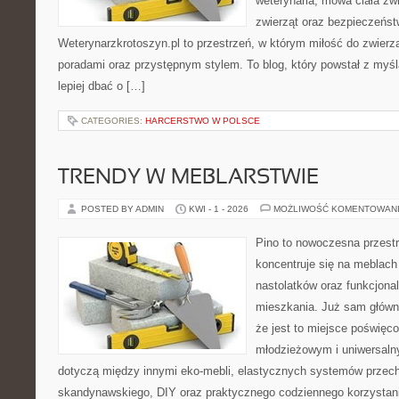
weterynaria, mowa ciała zw
zwierząt oraz bezpieczeńst
Weterynarzkrotoszyn.pl to przestrzeń, w którym miłość do zwierzą
poradami oraz przystępnym stylem. To blog, który powstał z myśl
lepiej dbać o […]
CATEGORIES:
HARCERSTWO W POLSCE
TRENDY W MEBLARSTWIE
POSTED BY ADMIN
KWI - 1 - 2026
MOŻLIWOŚĆ KOMENTOWAN
Pino to nowoczesna przestr
koncentruje się na meblach
nastolatków oraz funkcjona
mieszkania. Już sam główn
że jest to miejsce poświę
młodzieżowym i uniwersaln
dotyczą między innymi eko-mebli, elastycznych systemów przech
skandynawskiego, DIY oraz praktycznego codziennego korzystani