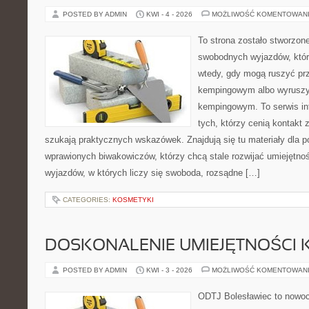
POSTED BY ADMIN
KWI - 4 - 2026
MOŻLIWOŚĆ KOMENTOWAN
To strona zostało stworzon
swobodnych wyjazdów, które 
wtedy, gdy mogą ruszyć prz
kempingowym albo wyruszy
kempingowym. To serwis in
tych, którzy cenią kontakt 
szukają praktycznych wskazówek. Znajdują się tu materiały dla p
wprawionych biwakowiczów, którzy chcą stale rozwijać umiejętnoś
wyjazdów, w których liczy się swoboda, rozsądne […]
CATEGORIES:
KOSMETYKI
DOSKONALENIE UMIEJĘTNOŚCI 
POSTED BY ADMIN
KWI - 3 - 2026
MOŻLIWOŚĆ KOMENTOWAN
ODTJ Bolesławiec to nowocz