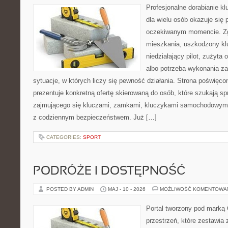
Profesjonalne dorabianie kl
dla wielu osób okazuje się 
oczekiwanym momencie. Zg
mieszkania, uszkodzony k
niedziałający pilot, zużyt
albo potrzeba wykonania z
sytuacje, w których liczy się pewność działania. Strona poświęco
prezentuje konkretną ofertę skierowaną do osób, które szukają 
zajmującego się kluczami, zamkami, kluczykami samochodowymi
z codziennym bezpieczeństwem. Już […]
CATEGORIES:
SPORT
PODRÓŻE I DOSTĘPNOŚĆ
POSTED BY ADMIN
MAJ - 10 - 2026
MOŻLIWOŚĆ KOMENTOWA
Portal tworzony pod marką
przestrzeń, które zestawia 