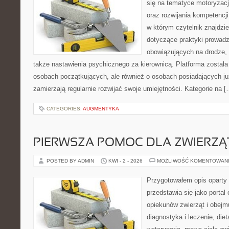
się na tematyce motoryzacj
oraz rozwijania kompetencji
w którym czytelnik znajdzi
dotyczące praktyki prowadze
obowiązujących na drodze, 
także nastawienia psychicznego za kierownicą. Platforma został
osobach początkujących, ale również o osobach posiadających już
zamierzają regularnie rozwijać swoje umiejętności. Kategorie na [
CATEGORIES:
AUGMENTYKA
PIERWSZA POMOC DLA ZWIERZĄ
POSTED BY ADMIN
KWI - 2 - 2026
MOŻLIWOŚĆ KOMENTOWAN
Przygotowałem opis oparty 
przedstawia się jako portal 
opiekunów zwierząt i obejmu
diagnostyka i leczenie, diet