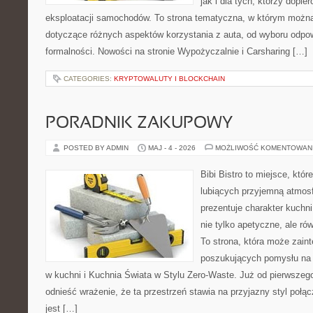
jak i dla tych, którzy dopie
eksploatacji samochodów. To strona tematyczna, w którym możn
dotyczące różnych aspektów korzystania z auta, od wyboru odpo
formalności. Nowości na stronie Wypożyczalnie i Carsharing […]
CATEGORIES:
KRYPTOWALUTY I BLOCKCHAIN
PORADNIK ZAKUPOWY
POSTED BY ADMIN
MAJ - 4 - 2026
MOŻLIWOŚĆ KOMENTOWAN
Bibi Bistro to miejsce, któ
lubiących przyjemną atmosf
prezentuje charakter kuchni
nie tylko apetyczne, ale r
To strona, która może zaint
poszukujących pomysłu na 
w kuchni i Kuchnia Świata w Stylu Zero-Waste. Już od pierwszeg
odnieść wrażenie, że ta przestrzeń stawia na przyjazny styl połą
jest […]