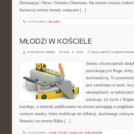
Renowacja i Okna i Stolarka Otworowa. Na stronie można znaleźć 
tłumaczą istotne tematy związane […]
CATEGORIES:
BILARD
MŁODZI W KOŚCIELE
POSTED BY ADMIN
KWI - 6 - 2026
MOŻLIWOŚĆ KOMENTOWAN
Serwis chrześcijański ded
poszukujących Boga, który
duchowością. To przestrzeń,
jest zamknięta w teorii, le
obowiązkach, w radościach 
pokazuje, że życie z Bogi
każdego, a artykuły publikowane na stronie pomagają w pogłębian
centrum wiedzy, które mobilizuje do refleksji, duchowego zatrzym
Nowości na stronie Biblia […]
CATEGORIES:
CASE STUDY I ANALIZY SUKCESÓW