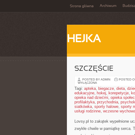
Archiwum
Budzis
Strona główna
HEJKA
SZCZĘŚCIE
POSTED BY ADMIN
POSTED ON
WYŁĄCZONA
Tagi:
apteka
,
biegacze
,
dieta
,
dzie
edukacyjne
,
hokej
,
korepetycje
,
k
opieka nad dziećmi
,
opieka społe
profilaktyka
,
przychodnia
,
psychol
siatkówka
,
sporty halowe
,
sporty 
usługi rodzinne
,
wczesne wychowa
Lovsy.pl to zakątek wypełnione uc
zwykłe chwile w pamiątkę serca. To