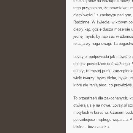
szukają słów na ważną rozmowę. L
tego przypomina, że prawdziwe uczu
cierpliwości i z zachwytu nad tym
Rodzinne. W świecie, w którym poś
ciepły kąt, gdzie dusza może się 
jednej myśli, by napisać wiadomo
relacja wymaga uwagi. Ta bogactwo
Lovsy.pl podpowiada jak mówić o u
chcesz powiedzieć coś ważnego. Wt
duszy; to raczej punkt zaczepieni
wiele twarzy: bywa cicha, bywa ur
które nie ranią tego, co prawdziwe.
To przestrzeń dla zakochanych, któ
otwierają się na nowe. Lovsy.pl sz
motylach w brzuchu. Czasem budu
potrzebujesz mądrego wsparcia. A 
blisko – bez nacisku.