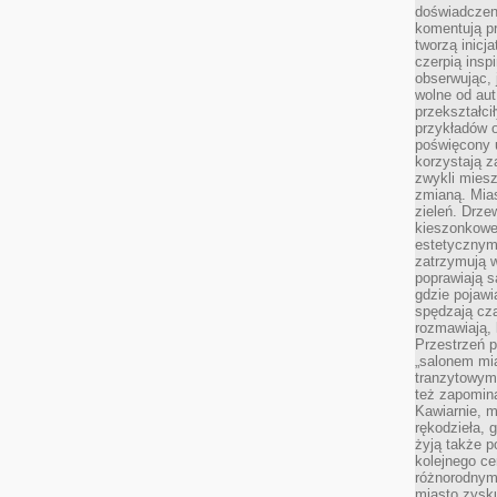
doświadczen
komentują pr
tworzą inicj
czerpią insp
obserwując, 
wolne od aut
przekształci
przykładów 
poświęcony u
korzystają z
zwykli mies
zmianą. Mias
zieleń. Drze
kieszonkowe 
estetycznym
zatrzymują w
poprawiają 
gdzie pojawia
spędzają cza
rozmawiają, 
Przestrzeń p
„salonem mia
tranzytowym
też zapomina
Kawiarnie, m
rękodzieła, 
żyją także p
kolejnego c
różnorodnym
miasto zysku