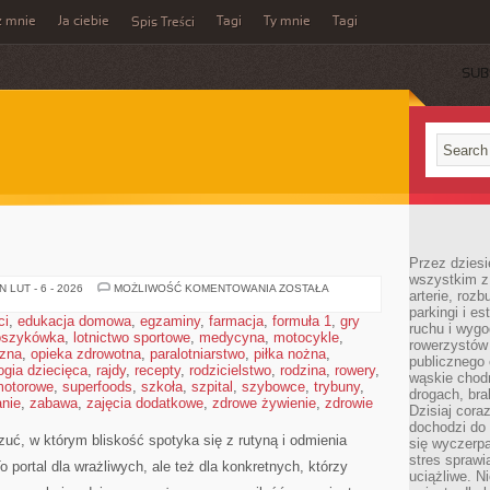
z mnie
Ja ciebie
Tagi
Ty mnie
Tagi
Spis Treści
SUB
Przez dziesi
wszystkim z
SZCZĘŚCIE
 LUT - 6 - 2026
MOŻLIWOŚĆ KOMENTOWANIA
ZOSTAŁA
arterie, roz
parkingi i e
ci
,
edukacja domowa
,
egzaminy
,
farmacja
,
formuła 1
,
gry
ruchu i wygo
oszykówka
,
lotnictwo sportowe
,
medycyna
,
motocykle
,
rowerzystów 
czna
,
opieka zdrowotna
,
paralotniarstwo
,
piłka nożna
,
publicznego 
ogia dziecięca
,
rajdy
,
recepty
,
rodzicielstwo
,
rodzina
,
rowery
,
wąskie chodn
motorowe
,
superfoods
,
szkoła
,
szpital
,
szybowce
,
trybuny
,
drogach, bra
nie
,
zabawa
,
zajęcia dodatkowe
,
zdrowe żywienie
,
zdrowie
Dzisiaj cor
dochodzi do 
zuć, w którym bliskość spotyka się z rutyną i odmienia
się wyczerpa
stres sprawi
 portal dla wrażliwych, ale też dla konkretnych, którzy
uciążliwe. N