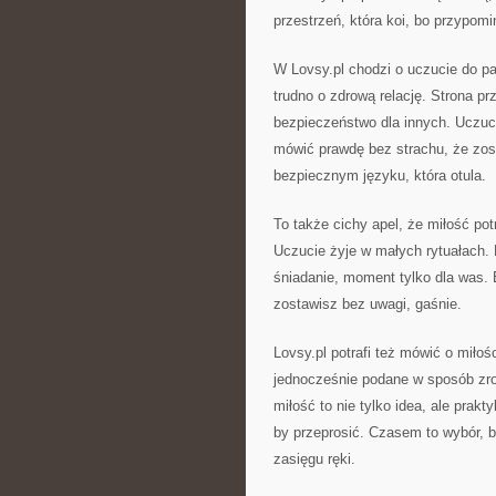
przestrzeń, która koi, bo przypomi
W Lovsy.pl chodzi o uczucie do pa
trudno o zdrową relację. Strona pr
bezpieczeństwo dla innych. Uczuci
mówić prawdę bez strachu, że zost
bezpiecznym języku, która otula.
To także cichy apel, że miłość pot
Uczucie żyje w małych rytuałach. 
śniadanie, moment tylko dla was. B
zostawisz bez uwagi, gaśnie.
Lovsy.pl potrafi też mówić o miło
jednocześnie podane w sposób zro
miłość to nie tylko idea, ale pra
by przeprosić. Czasem to wybór, b
zasięgu ręki.