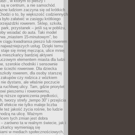
udzi”, w którym to pieszy i
 są w centrum, a nie samochód.
azne ludziom zaczyna się od krótkich
Chodzi o to, by większość codziennych
było załatwić w zasięgu krótkiego
przejażdżki rowerem. Sklep, szkoła,
 park, przystanek – jeśli są w pobliżu,
eby wsiadać do auta. Taki model
wa „miastem 15-minutowym”, bo
 w ciągu kwadransa pieszo lub rowerem
najważniejszych usług. Dzięki temu
staje się mniej męcząca, ulice mniej
a mieszkańcy bardziej aktywni
Kluczowym elementem miasta dla ludzi
e, szerokie chodniki i sensownie
e ścieżki rowerowe. Dla dziecka
szkoły rowerem, dla osoby starszej
z zakupów czy rodzica z wózkiem
 nie dystans, ale właśnie poczucie
 ruchliwej ulicy. Tam, gdzie priorytet
howi pieszemu i rowerowemu,
ę niższe ograniczenia prędkości,
h, tworzy strefy „tempo 30” i przejścia
W efekcie nie tylko maleje liczba
e też jakość życia rośnie, bo ludzie
chodzą na ulicę. Ważnym
ńcem tych zmian jest dobra
– zarówno ta w realnym świecie, jak i
szkańcy wymieniają się
iami w mediach społecznościowych,