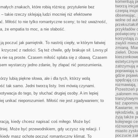
komentują pr
tworzą inicj
małych znakach, które robią różnicę. przytulenie bez
czerpią insp
 takie rzeczy sklejają ludzi mocniej niż efektowne
obserwując, 
wolne od aut
ać. Miłość to nie tylko romantyczne sceny; to też uważność,
przekształci
a, że empatia to moc, a nie słabość.
przykładów 
poświęcony u
korzystają z
ą poczuć jak pamiętnik. To nastrój ciepły, w którym łatwiej
zwykli mies
zmianą. Mias
krzyczeć z radości. Są też chwile, gdy brakuje sił. Lovsy.pl
zieleń. Drze
kieszonkowe 
ia nie są proste. Czasem miłość splata się z obawą. Czasem
estetycznym
zasem wystarczy jedno zdanie, by złapać nić porozumienia.
zatrzymują w
poprawiają 
gdzie pojawia
tórzy lubią piękne słowa, ale i dla tych, którzy wolą
spędzają cza
rozmawiają, 
ść tak samo. Jedni tworzą listy. Inni mówią czynami.
Przestrzeń p
otywacja do tego, by słuchać drugiej osoby. A im lepiej
„salonem mia
tranzytowym
iej unikać nieporozumień. Miłość nie jest zgadywaniem; to
też zapomina
Kawiarnie, m
rękodzieła, 
żyją także p
iracją, kiedy chcesz napisać coś miłego. Może być
kolejnego c
różnorodnym
niej. Może być przewodnikiem, gdy uczysz się relacji. I
miasto zysku
poczucie zak
, kiedy masz ochotę poczuć romantyczny klimat. To