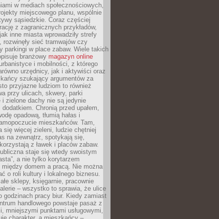
iami w mediach społecznościowych,
ojekty miejscowego planu, wspólnie
atywy sąsiedzkie. Coraz częściej
irację z zagranicznych przykładów,
jak inne miasta wprowadziły strefy
, rozwinęły sieć tramwajów czy
ły parkingi w place zabaw. Wiele takich
opisuje branżowy
magazyn online
rbanistyce i mobilności, z którego
arówno urzędnicy, jak i aktywiści oraz
zkańcy szukający argumentów za
to przyjazne ludziom to również
wa przy ulicach, skwery, parki
i zielone dachy nie są jedynie
 dodatkiem. Chronią przed upałem,
odę opadową, tłumią hałas i
samopoczucie mieszkańców. Tam,
 się więcej zieleni, ludzie chętniej
s na zewnątrz, spotykają się,
korzystają z ławek i placów zabaw.
ubliczna staje się wtedy swoistym
sta”, a nie tylko korytarzem
 między domem a pracą. Nie można
ć o roli kultury i lokalnego biznesu.
ałe sklepy, księgarnie, pracownie
galerie – wszystko to sprawia, że ulice
o godzinach pracy biur. Kiedy zamiast
entrum handlowego powstaje pasaż z
i, mniejszymi punktami usługowymi,
je charakter, a mieszkańcy –