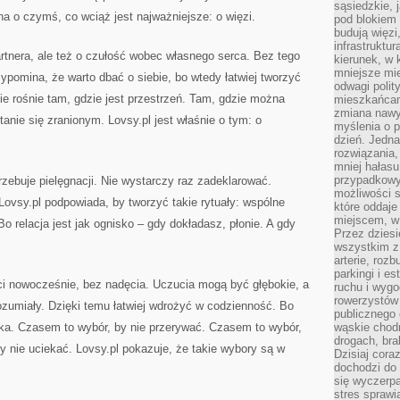
sąsiedzkie, 
na o czymś, co wciąż jest najważniejsze: o więzi.
pod blokiem
budują więzi
infrastruktur
rtnera, ale też o czułość wobec własnego serca. Bez tego
kierunek, w 
mniejsze mi
zypomina, że warto dbać o siebie, bo wtedy łatwiej tworzyć
odwagi polit
e rośnie tam, gdzie jest przestrzeń. Tam, gdzie można
mieszkańcam
zmiana nawy
anie się zranionym. Lovsy.pl jest właśnie o tym: o
myślenia o p
dzień. Jedna
rozwiązania,
mniej hałasu
przypadkowy
rzebuje pielęgnacji. Nie wystarczy raz zadeklarować.
możliwości 
Lovsy.pl podpowiada, by tworzyć takie rytuały: wspólne
które oddaje
miejscem, w 
o relacja jest jak ognisko – gdy dokładasz, płonie. A gdy
Przez dziesi
wszystkim z
arterie, roz
parkingi i e
ści nowocześnie, bez nadęcia. Uczucia mogą być głębokie, a
ruchu i wygo
rowerzystów 
zumiały. Dzięki temu łatwiej wdrożyć w codzienność. Bo
publicznego 
ktyka. Czasem to wybór, by nie przerywać. Czasem to wybór,
wąskie chodn
drogach, bra
y nie uciekać. Lovsy.pl pokazuje, że takie wybory są w
Dzisiaj cor
dochodzi do 
się wyczerpa
stres sprawi