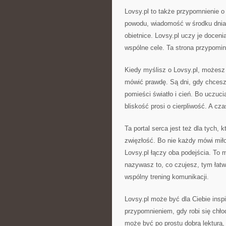
Lovsy.pl to także przypomnienie o 
powodu, wiadomość w środku dnia –
obietnice. Lovsy.pl uczy je doceni
wspólne cele. Ta strona przypomin
Kiedy myślisz o Lovsy.pl, możesz j
mówić prawdę. Są dni, gdy chcesz 
pomieści światło i cień. Bo uczuc
bliskość prosi o cierpliwość. A c
Ta portal serca jest też dla tych, k
zwięzłość. Bo nie każdy mówi miło
Lovsy.pl łączy oba podejścia. To m
nazywasz to, co czujesz, tym łatw
wspólny trening komunikacji.
Lovsy.pl może być dla Ciebie insp
przypomnieniem, gdy robi się chłod
może być po prostu dobrą lekturą