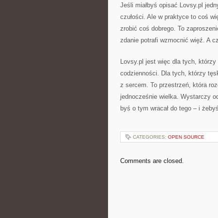
Jeśli miałbyś opisać Lovsy.pl jed
czułości. Ale w praktyce to coś wi
zrobić coś dobrego. To zaproszeni
zdanie potrafi wzmocnić więź. A 
Lovsy.pl jest więc dla tych, którz
codzienności. Dla tych, którzy tęsk
z sercem. To przestrzeń, która r
jednocześnie wielka. Wystarczy odr
byś o tym wracał do tego – i żebyś
CATEGORIES:
OPEN SOURCE
Comments are closed.