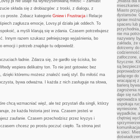
ovsy.pl nie udaje na wyreżyserowaną miłość – zamiast
„miasta dla l
mieszkaniec
cie składa się z drobiazgów: z troski, z dialogu, z
Miasto przyj
dystansów. 
, co proste. Zobacz kategorie
Gniew i Frustracja
i Relacje
spraw można 
piech zagłusza emocje, Lovsy.pl działa jak oddech. To
spaceru lub 
przychodnia,
uspokoić, a myśli klarują się w zdania. Czasem potrzebujesz
nie ma potrz
ść. Innym razem szukasz pełniejszego wyjaśnienia, bo
nazywany by
zakłada, że
 emocji i potrzeb znajduje tu odpowiedź.
dotrzemy do 
codzienność 
zatłoczone, 
czuciach ładnie. Zdarza się, że gardło się ściska, bo
fizycznie. 
są bezpieczn
edy wspiera delikatny ton. To nie jest gotowiec bez
poprowadzon
a, dzięki któremu możesz znaleźć swój styl. Bo miłość ma
jadącego do 
wracającej 
oczysta, bywa odważna. I każda z nich zasługuje na słowa,
barierą bywa
zagrożenia na
daje się ruc
wprowadza si
re chcą wzmacniać więź, ale też przystań dla singli, którzy
uspokaja ruc
wyniesione. 
anuje, że każda historia jest inna. Czasem jesteś w
wypadków, al
chętniej wy
jesz zaufanie. Czasem przechodzisz przez kryzys i
sprzymierze
czasem chcesz po prostu poczuć ciepło. Ta strona jest
komunikacja 
w sieci. Mie
doświadczen