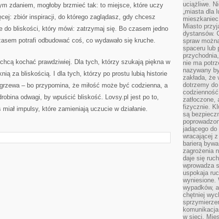
uciążliwe. N
nym zdaniem, mogłoby brzmieć tak: to miejsce, które uczy
„miasta dla l
ęcej: zbiór inspiracji, do którego zaglądasz, gdy chcesz
mieszkaniec
Miasto przyj
e do bliskości, który mówi: zatrzymaj się. Bo czasem jedno
dystansów. 
czasem potrafi odbudować coś, co wydawało się kruche.
spraw można 
spaceru lub 
przychodnia,
y chcą kochać prawdziwiej. Dla tych, którzy szukają piękna w
nie ma potrz
nazywany by
nią za bliskością. I dla tych, którzy po prostu lubią historie
zakłada, że
dotrzemy do 
ozgrzewa – bo przypomina, że miłość może być codzienna, a
codzienność 
obina odwagi, by wpuścić bliskość. Lovsy.pl jest po to,
zatłoczone, 
fizycznie. 
 miał impulsy, które zamieniają uczucie w działanie.
są bezpieczn
poprowadzon
jadącego do 
wracającej 
barierą bywa
zagrożenia na
daje się ruc
wprowadza si
uspokaja ruc
wyniesione. 
wypadków, al
chętniej wy
sprzymierze
komunikacja 
w sieci. Mie