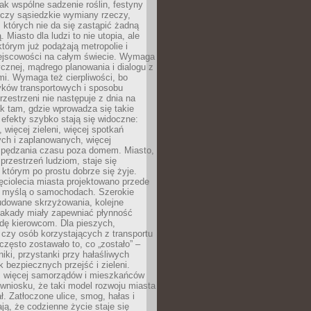
jak wspólne sadzenie roślin, festyny
 czy sąsiedzkie wymiany rzeczy,
, których nie da się zastąpić żadną
ą. Miasto dla ludzi to nie utopia, ale
którym już podążają metropolie i
ejscowości na całym świecie. Wymaga
ycznej, mądrego planowania i dialogu z
i. Wymaga też cierpliwości, bo
ków transportowych i sposobu
rzestrzeni nie następuje z dnia na
k tam, gdzie wprowadza się takie
 efekty szybko stają się widoczne:
, więcej zieleni, więcej spotkań
ch i zaplanowanych, więcej
spędzania czasu poza domem. Miasto,
 przestrzeń ludziom, staje się
którym po prostu dobrze się żyje.
ęciolecia miasta projektowano przede
 myślą o samochodach. Szerokie
budowane skrzyżowania, kolejne
stakady miały zapewniać płynność
dę kierowcom. Dla pieszych,
czy osób korzystających z transportu
często zostawało to, co „zostało” –
iki, przystanki przy hałaśliwych
k bezpiecznych przejść i zieleni.
az więcej samorządów i mieszkańców
wniosku, że taki model rozwoju miasta
ł. Zatłoczone ulice, smog, hałas i
ają, że codzienne życie staje się