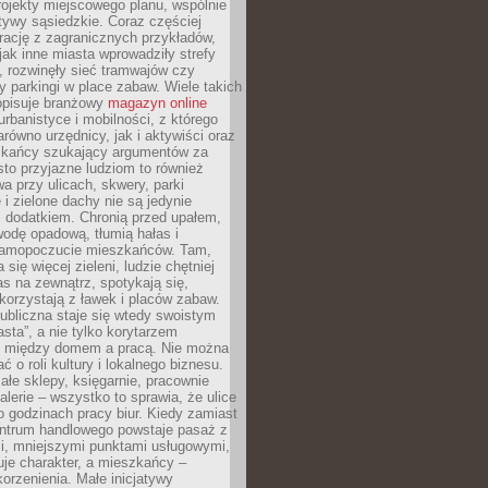
ojekty miejscowego planu, wspólnie
atywy sąsiedzkie. Coraz częściej
irację z zagranicznych przykładów,
jak inne miasta wprowadziły strefy
, rozwinęły sieć tramwajów czy
ły parkingi w place zabaw. Wiele takich
opisuje branżowy
magazyn online
rbanistyce i mobilności, z którego
arówno urzędnicy, jak i aktywiści oraz
zkańcy szukający argumentów za
to przyjazne ludziom to również
wa przy ulicach, skwery, parki
i zielone dachy nie są jedynie
 dodatkiem. Chronią przed upałem,
odę opadową, tłumią hałas i
samopoczucie mieszkańców. Tam,
 się więcej zieleni, ludzie chętniej
s na zewnątrz, spotykają się,
korzystają z ławek i placów zabaw.
ubliczna staje się wtedy swoistym
sta”, a nie tylko korytarzem
 między domem a pracą. Nie można
ć o roli kultury i lokalnego biznesu.
ałe sklepy, księgarnie, pracownie
galerie – wszystko to sprawia, że ulice
o godzinach pracy biur. Kiedy zamiast
entrum handlowego powstaje pasaż z
i, mniejszymi punktami usługowymi,
je charakter, a mieszkańcy –
orzenienia. Małe inicjatywy