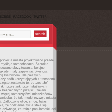
SCRIBE
FACEBOOK
TWITTER
ęciolecia miasta projektowano przede
 myślą o samochodach. Szerokie
budowane skrzyżowania, kolejne
stakady miały zapewniać płynność
dę kierowcom. Dla pieszych,
czy osób korzystających z transportu
często zostawało to, co „zostało” –
iki, przystanki przy hałaśliwych
k bezpiecznych przejść i zieleni.
az więcej samorządów i mieszkańców
wniosku, że taki model rozwoju miasta
ł. Zatłoczone ulice, smog, hałas i
ają, że codzienne życie staje się
ic dziwnego, że rośnie popularność idei