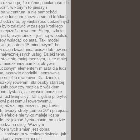
ic dziwnego, że rośnie popularność idei
udzi”, w którym to pieszy i
 są w centrum, a nie samochód.
azne ludziom zaczyna się od krótkich
Chodzi o to, by większość codziennych
było załatwić w zasięgu krótkiego
przejażdżki rowerem. Sklep, szkoła,
 park, przystanek – jeśli są w pobliżu,
eby wsiadać do auta. Taki model
wa „miastem 15-minutowym”, bo
 w ciągu kwadransa pieszo lub rowerem
najważniejszych usług. Dzięki temu
staje się mniej męcząca, ulice mniej
a mieszkańcy bardziej aktywni
Kluczowym elementem miasta dla ludzi
e, szerokie chodniki i sensownie
e ścieżki rowerowe. Dla dziecka
szkoły rowerem, dla osoby starszej
z zakupów czy rodzica z wózkiem
 nie dystans, ale właśnie poczucie
 ruchliwej ulicy. Tam, gdzie priorytet
howi pieszemu i rowerowemu,
ę niższe ograniczenia prędkości,
h, tworzy strefy „tempo 30” i przejścia
W efekcie nie tylko maleje liczba
e też jakość życia rośnie, bo ludzie
chodzą na ulicę. Ważnym
ńcem tych zmian jest dobra
– zarówno ta w realnym świecie, jak i
szkańcy wymieniają się