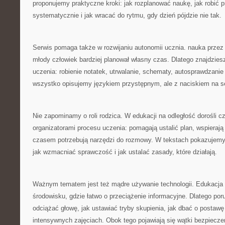
proponujemy praktyczne kroki: jak rozplanować naukę, jak robić 
systematycznie i jak wracać do rytmu, gdy dzień pójdzie nie tak.
Serwis pomaga także w rozwijaniu autonomii ucznia. nauka przez
młody człowiek bardziej planował własny czas. Dlatego znajdziesz
uczenia: robienie notatek, utrwalanie, schematy, autosprawdzani
wszystko opisujemy językiem przystępnym, ale z naciskiem na s
Nie zapominamy o roli rodzica. W edukacji na odległość dorośli cz
organizatorami procesu uczenia: pomagają ustalić plan, wspieraj
czasem potrzebują narzędzi do rozmowy. W tekstach pokazujemy, 
jak wzmacniać sprawczość i jak ustalać zasady, które działają.
Ważnym tematem jest też mądre używanie technologii. Edukacja o
środowisku, gdzie łatwo o przeciążenie informacyjne. Dlatego po
odciążać głowę, jak ustawiać tryby skupienia, jak dbać o postawę
intensywnych zajęciach. Obok tego pojawiają się wątki bezpiecze