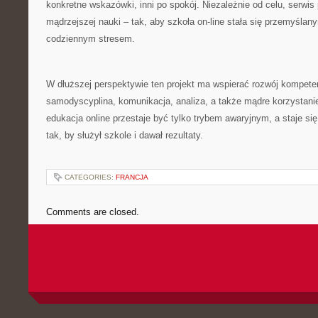
konkretne wskazówki, inni po spokój. Niezależnie od celu, serwis
mądrzejszej nauki – tak, aby szkoła on-line stała się przemyślan
codziennym stresem.
W dłuższej perspektywie ten projekt ma wspierać rozwój kompetenc
samodyscyplina, komunikacja, analiza, a także mądre korzystanie
edukacja online przestaje być tylko trybem awaryjnym, a staje si
tak, by służył szkole i dawał rezultaty.
CATEGORIES:
FRANCJA
Comments are closed.