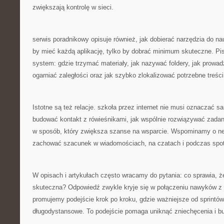
zwiększają kontrolę w sieci.
serwis poradnikowy opisuje również, jak dobierać narzędzia do nau
by mieć każdą aplikację, tylko by dobrać minimum skuteczne. Pi
system: gdzie trzymać materiały, jak nazywać foldery, jak prowa
ogarniać zaległości oraz jak szybko zlokalizować potrzebne treśc
Istotne są też relacje. szkoła przez internet nie musi oznaczać 
budować kontakt z rówieśnikami, jak wspólnie rozwiązywać zadan
w sposób, który zwiększa szanse na wsparcie. Wspominamy o nety
zachować szacunek w wiadomościach, na czatach i podczas spo
W opisach i artykułach często wracamy do pytania: co sprawia, że
skuteczna? Odpowiedź zwykle kryje się w połączeniu nawyków z 
promujemy podejście krok po kroku, gdzie ważniejsze od sprintów
długodystansowe. To podejście pomaga uniknąć zniechęcenia i b