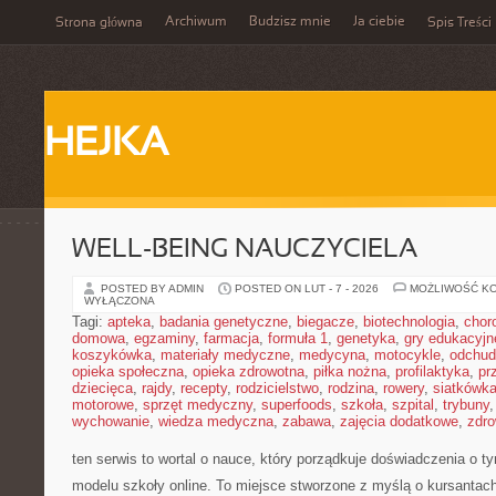
Archiwum
Budzisz mnie
Ja ciebie
Strona główna
Spis Treści
HEJKA
WELL-BEING NAUCZYCIELA
POSTED BY ADMIN
POSTED ON LUT - 7 - 2026
MOŻLIWOŚĆ K
WYŁĄCZONA
Tagi:
apteka
,
badania genetyczne
,
biegacze
,
biotechnologia
,
chor
domowa
,
egzaminy
,
farmacja
,
formuła 1
,
genetyka
,
gry edukacyjn
koszykówka
,
materiały medyczne
,
medycyna
,
motocykle
,
odchud
opieka społeczna
,
opieka zdrowotna
,
piłka nożna
,
profilaktyka
,
pr
dziecięca
,
rajdy
,
recepty
,
rodzicielstwo
,
rodzina
,
rowery
,
siatkówk
motorowe
,
sprzęt medyczny
,
superfoods
,
szkoła
,
szpital
,
trybuny
wychowanie
,
wiedza medyczna
,
zabawa
,
zajęcia dodatkowe
,
zdro
ten serwis to wortal o nauce, który porządkuje doświadczenia o ty
modelu szkoły online. To miejsce stworzone z myślą o kursantach