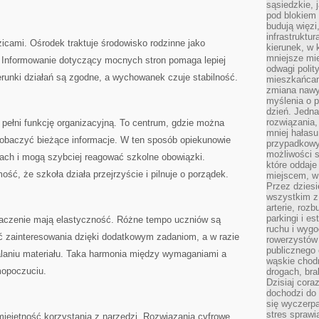
sąsiedzkie, 
pod blokiem
budują więzi
infrastruktur
icami. Ośrodek traktuje środowisko rodzinne jako
kierunek, w 
mniejsze mi
 Informowanie dotyczący mocnych stron pomaga lepiej
odwagi polit
erunki działań są zgodne, a wychowanek czuje stabilność.
mieszkańcam
zmiana nawy
myślenia o p
dzień. Jedna
rozwiązania,
 pełni funkcję organizacyjną. To centrum, gdzie można
mniej hałasu
zobaczyć bieżące informacje. W ten sposób opiekunowie
przypadkowy
możliwości 
nach i mogą szybciej reagować szkolne obowiązki.
które oddaje
ść, że szkoła działa przejrzyście i pilnuje o porządek.
miejscem, w 
Przez dziesi
wszystkim z
arterie, roz
parkingi i e
czenie mają elastyczność. Różne tempo uczniów są
ruchu i wygo
 zainteresowania dzięki dodatkowym zadaniom, a w razie
rowerzystów 
publicznego 
laniu materiału. Taka harmonia między wymaganiami a
wąskie chodn
mopoczuciu.
drogach, bra
Dzisiaj cor
dochodzi do 
się wyczerpa
stres sprawi
iejętność korzystania z narzędzi. Rozwiązania cyfrowe