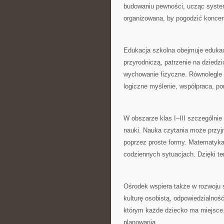
budowaniu pewności, ucząc system
organizowana, by pogodzić koncent
Edukacja szkolna obejmuje edukac
przyrodniczą, patrzenie na dziedzi
wychowanie fizyczne. Równolegle r
logiczne myślenie, współpraca, p
W obszarze klas I–III szczególnie
nauki. Nauka czytania może przyjm
poprzez proste formy. Matematyka
codziennych sytuacjach. Dzięki t
Ośrodek wspiera także w rozwoju 
kulturę osobistą, odpowiedzialno
którym każde dziecko ma miejsce.
planowania.