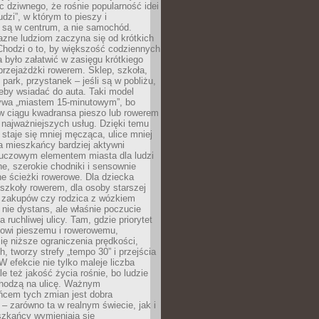
ic dziwnego, że rośnie popularność idei
udzi”, w którym to pieszy i
 są w centrum, a nie samochód.
azne ludziom zaczyna się od krótkich
Chodzi o to, by większość codziennych
było załatwić w zasięgu krótkiego
przejażdżki rowerem. Sklep, szkoła,
 park, przystanek – jeśli są w pobliżu,
eby wsiadać do auta. Taki model
wa „miastem 15-minutowym”, bo
 w ciągu kwadransa pieszo lub rowerem
najważniejszych usług. Dzięki temu
staje się mniej męcząca, ulice mniej
a mieszkańcy bardziej aktywni
Kluczowym elementem miasta dla ludzi
e, szerokie chodniki i sensownie
e ścieżki rowerowe. Dla dziecka
szkoły rowerem, dla osoby starszej
z zakupów czy rodzica z wózkiem
 nie dystans, ale właśnie poczucie
 ruchliwej ulicy. Tam, gdzie priorytet
howi pieszemu i rowerowemu,
ę niższe ograniczenia prędkości,
h, tworzy strefy „tempo 30” i przejścia
W efekcie nie tylko maleje liczba
e też jakość życia rośnie, bo ludzie
chodzą na ulicę. Ważnym
ńcem tych zmian jest dobra
– zarówno ta w realnym świecie, jak i
szkańcy wymieniają się