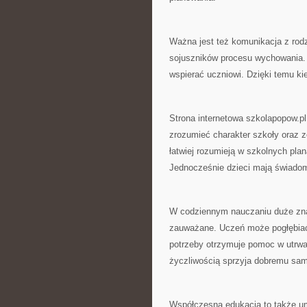
Ważna jest też komunikacja z rodz
sojuszników procesu wychowania.
wspierać uczniowi. Dzięki temu ki
Strona internetowa szkolapopow.pl
zrozumieć charakter szkoły oraz 
łatwiej rozumieją w szkolnych pla
Jednocześnie dzieci mają świadomo
W codziennym nauczaniu duże zna
zauważane. Uczeń może pogłębiać
potrzeby otrzymuje pomoc w utrwa
życzliwością sprzyja dobremu sa
Współczesna edukacja to także um