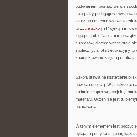
budowaniem postaw. Serwis szkola
cele pracy pedagogów i wychowank
lat aż po następne wyzwania eduka
to
Życie szkoły
i Projekty i innow
jego potrzeby. Nauczanie początko
sukcesów, dlatego ważne staje si
społecznych. Start edukacyjny to 
zaprojektowane zajęcia potrafią j
Szkoła stawia na kształcenie blis
nowoczesnością. W praktyce oznac
zadania zespołowe, projekty, nau
materiału. Uczeń nie jest tu bier
poznawania.
Ważnym elementem jest poczucie s
pytają, a pomyłka staje się wska