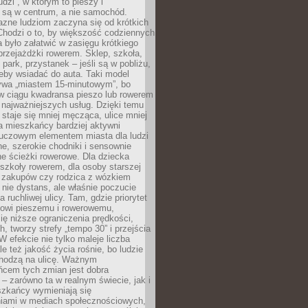
udzi”, w którym to pieszy i
 są w centrum, a nie samochód.
azne ludziom zaczyna się od krótkich
Chodzi o to, by większość codziennych
było załatwić w zasięgu krótkiego
przejażdżki rowerem. Sklep, szkoła,
 park, przystanek – jeśli są w pobliżu,
eby wsiadać do auta. Taki model
wa „miastem 15-minutowym”, bo
 w ciągu kwadransa pieszo lub rowerem
najważniejszych usług. Dzięki temu
staje się mniej męcząca, ulice mniej
a mieszkańcy bardziej aktywni
Kluczowym elementem miasta dla ludzi
e, szerokie chodniki i sensownie
e ścieżki rowerowe. Dla dziecka
szkoły rowerem, dla osoby starszej
z zakupów czy rodzica z wózkiem
 nie dystans, ale właśnie poczucie
 ruchliwej ulicy. Tam, gdzie priorytet
howi pieszemu i rowerowemu,
ę niższe ograniczenia prędkości,
h, tworzy strefy „tempo 30” i przejścia
W efekcie nie tylko maleje liczba
e też jakość życia rośnie, bo ludzie
chodzą na ulicę. Ważnym
ńcem tych zmian jest dobra
– zarówno ta w realnym świecie, jak i
szkańcy wymieniają się
iami w mediach społecznościowych,