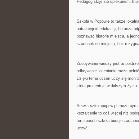
Pedagog staje się opiekunem, któ
Szkoła w Popowie to także lokalna
uatrakcyjnić edukację, bo uczą od
poznawać historię miejsca, a jedn
szacunek do miejsca, bez rezygnac
Zdobywanie wiedzy jest tu postrze
odkrywanie. ocenianie może pełnić
Dzięki temu uczeń uczy się monit
która procentuje w dalszym życiu.
Serwis szkolapopow.pl może być o
kształcenie to coś więcej niż podr
ten sposób szkoła buduje zaufani
uczyć.