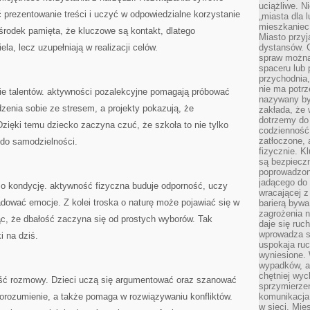
uciążliwe. N
 prezentowanie treści i uczyć w odpowiedzialne korzystanie
„miasta dla l
mieszkaniec
środek pamięta, że kluczowe są kontakt, dlatego
Miasto przyj
la, lecz uzupełniają w realizacji celów.
dystansów. 
spraw można 
spaceru lub 
przychodnia,
nie ma potrz
e talentów. aktywności pozalekcyjne pomagają próbować
nazywany by
enia sobie ze stresem, a projekty pokazują, że
zakłada, że
dotrzemy do 
zięki temu dziecko zaczyna czuć, że szkoła to nie tylko
codzienność 
zatłoczone, 
 do samodzielności.
fizycznie. 
są bezpieczn
poprowadzon
jadącego do 
 o kondycję. aktywność fizyczna buduje odporność, uczy
wracającej 
dować emocje. Z kolei troska o naturę może pojawiać się w
barierą bywa
zagrożenia na
ąc, że dbałość zaczyna się od prostych wyborów. Tak
daje się ruc
wprowadza si
i na dziś.
uspokaja ruc
wyniesione. 
wypadków, al
chętniej wy
ść rozmowy. Dzieci uczą się argumentować oraz szanować
sprzymierze
porozumienie, a także pomaga w rozwiązywaniu konfliktów.
komunikacja 
w sieci. Mie