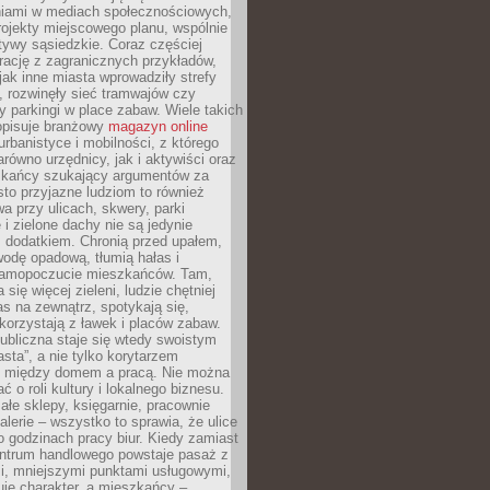
iami w mediach społecznościowych,
ojekty miejscowego planu, wspólnie
atywy sąsiedzkie. Coraz częściej
irację z zagranicznych przykładów,
jak inne miasta wprowadziły strefy
, rozwinęły sieć tramwajów czy
ły parkingi w place zabaw. Wiele takich
opisuje branżowy
magazyn online
rbanistyce i mobilności, z którego
arówno urzędnicy, jak i aktywiści oraz
zkańcy szukający argumentów za
to przyjazne ludziom to również
wa przy ulicach, skwery, parki
i zielone dachy nie są jedynie
 dodatkiem. Chronią przed upałem,
odę opadową, tłumią hałas i
samopoczucie mieszkańców. Tam,
 się więcej zieleni, ludzie chętniej
s na zewnątrz, spotykają się,
korzystają z ławek i placów zabaw.
ubliczna staje się wtedy swoistym
sta”, a nie tylko korytarzem
 między domem a pracą. Nie można
ć o roli kultury i lokalnego biznesu.
ałe sklepy, księgarnie, pracownie
galerie – wszystko to sprawia, że ulice
o godzinach pracy biur. Kiedy zamiast
entrum handlowego powstaje pasaż z
i, mniejszymi punktami usługowymi,
je charakter, a mieszkańcy –