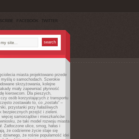
SCRIBE
FACEBOOK
TWITTER
ęciolecia miasta projektowano przede
 myślą o samochodach. Szerokie
budowane skrzyżowania, kolejne
stakady miały zapewniać płynność
dę kierowcom. Dla pieszych,
czy osób korzystających z transportu
często zostawało to, co „zostało” –
iki, przystanki przy hałaśliwych
k bezpiecznych przejść i zieleni.
az więcej samorządów i mieszkańców
wniosku, że taki model rozwoju miasta
ł. Zatłoczone ulice, smog, hałas i
ają, że codzienne życie staje się
ic dziwnego, że rośnie popularność idei