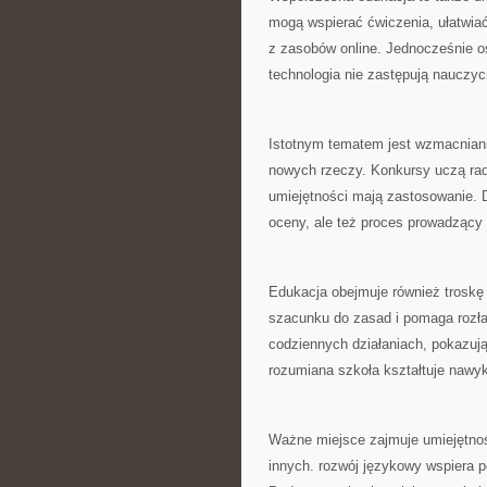
mogą wspierać ćwiczenia, ułatwiać
z zasobów online. Jednocześnie o
technologia nie zastępują nauczycie
Istotnym tematem jest wzmacniani
nowych rzeczy. Konkursy uczą radz
umiejętności mają zastosowanie. D
oceny, ale też proces prowadzący
Edukacja obejmuje również troskę
szacunku do zasad i pomaga rozła
codziennych działaniach, pokazuj
rozumiana szkoła kształtuje nawyk
Ważne miejsce zajmuje umiejętno
innych. rozwój językowy wspiera 