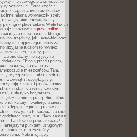
ojekty miejscowego planu, wspólnie
atywy sąsiedzkie. Coraz częściej
irację z zagranicznych przykładów,
jak inne miasta wprowadziły strefy
, rozwinęły sieć tramwajów czy
ły parkingi w place zabaw. Wiele takich
opisuje branżowy
magazyn online
rbanistyce i mobilności, z którego
arówno urzędnicy, jak i aktywiści oraz
zkańcy szukający argumentów za
to przyjazne ludziom to również
wa przy ulicach, skwery, parki
i zielone dachy nie są jedynie
 dodatkiem. Chronią przed upałem,
odę opadową, tłumią hałas i
samopoczucie mieszkańców. Tam,
 się więcej zieleni, ludzie chętniej
s na zewnątrz, spotykają się,
korzystają z ławek i placów zabaw.
ubliczna staje się wtedy swoistym
sta”, a nie tylko korytarzem
 między domem a pracą. Nie można
ć o roli kultury i lokalnego biznesu.
ałe sklepy, księgarnie, pracownie
galerie – wszystko to sprawia, że ulice
o godzinach pracy biur. Kiedy zamiast
entrum handlowego powstaje pasaż z
i, mniejszymi punktami usługowymi,
je charakter, a mieszkańcy –
orzenienia. Małe inicjatywy