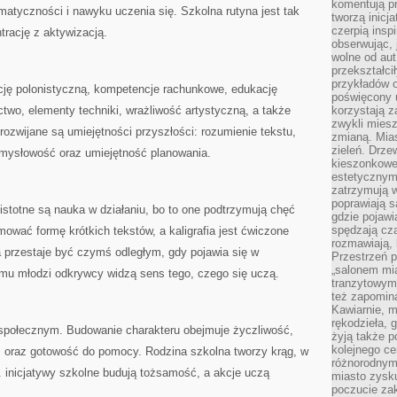
komentują pr
atyczności i nawyku uczenia się. Szkolna rutyna jest tak
tworzą inicj
czerpią insp
rację z aktywizacją.
obserwując, 
wolne od aut
przekształci
przykładów 
ję polonistyczną, kompetencje rachunkowe, edukację
poświęcony u
ctwo, elementy techniki, wrażliwość artystyczną, a także
korzystają z
zwykli mies
ozwijane są umiejętności przyszłości: rozumienie tekstu,
zmianą. Mias
zieleń. Drze
omysłowość oraz umiejętność planowania.
kieszonkowe 
estetycznym
zatrzymują w
poprawiają 
 istotne są nauka w działaniu, bo to one podtrzymują chęć
gdzie pojawia
spędzają cza
ować formę krótkich tekstów, a kaligrafia jest ćwiczone
rozmawiają, 
 przestaje być czymś odległym, gdy pojawia się w
Przestrzeń p
„salonem mia
emu młodzi odkrywcy widzą sens tego, czego się uczą.
tranzytowym
też zapomina
Kawiarnie, m
rękodzieła, 
społecznym. Budowanie charakteru obejmuje życzliwość,
żyją także p
kolejnego c
ść oraz gotowość do pomocy. Rodzina szkolna tworzy krąg, w
różnorodnym
 inicjatywy szkolne budują tożsamość, a akcje uczą
miasto zysku
poczucie zak