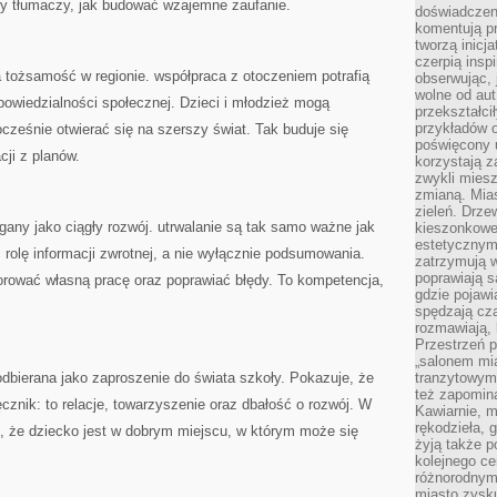
ry tłumaczy, jak budować wzajemne zaufanie.
doświadczen
komentują pr
tworzą inicj
czerpią insp
 tożsamość w regionie. współpraca z otoczeniem potrafią
obserwując, 
wolne od aut
powiedzialności społecznej. Dzieci i młodzież mogą
przekształci
przykładów 
ocześnie otwierać się na szerszy świat. Tak buduje się
poświęcony u
ji z planów.
korzystają z
zwykli mies
zmianą. Mias
zieleń. Drze
gany jako ciągły rozwój. utrwalanie są tak samo ważne jak
kieszonkowe 
estetycznym
 rolę informacji zwrotnej, a nie wyłącznie podsumowania.
zatrzymują w
poprawiają 
orować własną pracę oraz poprawiać błędy. To kompetencja,
gdzie pojawia
spędzają cza
rozmawiają, 
Przestrzeń p
„salonem mia
dbierana jako zaproszenie do świata szkoły. Pokazuje, że
tranzytowym
też zapomina
ęcznik: to relacje, towarzyszenie oraz dbałość o rozwój. W
Kawiarnie, m
rękodzieła, 
e, że dziecko jest w dobrym miejscu, w którym może się
żyją także p
kolejnego c
różnorodnym
miasto zysku