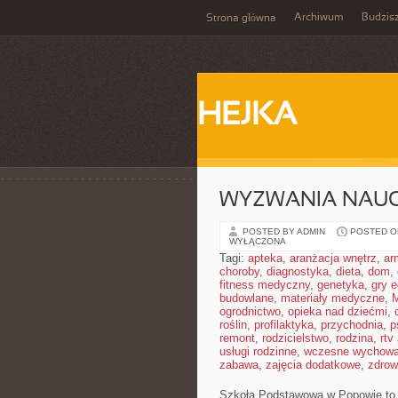
Archiwum
Budzis
Strona główna
HEJKA
WYZWANIA NAUC
POSTED BY ADMIN
POSTED ON
WYŁĄCZONA
Tagi:
apteka
,
aranżacja wnętrz
,
ar
choroby
,
diagnostyka
,
dieta
,
dom
,
fitness medyczny
,
genetyka
,
gry 
budowlane
,
materiały medyczne
,
M
ogrodnictwo
,
opieka nad dziećmi
,
roślin
,
profilaktyka
,
przychodnia
,
p
remont
,
rodzicielstwo
,
rodzina
,
rtv
usługi rodzinne
,
wczesne wychowa
zabawa
,
zajęcia dodatkowe
,
zdrow
Szkoła Podstawowa w Popowie to p