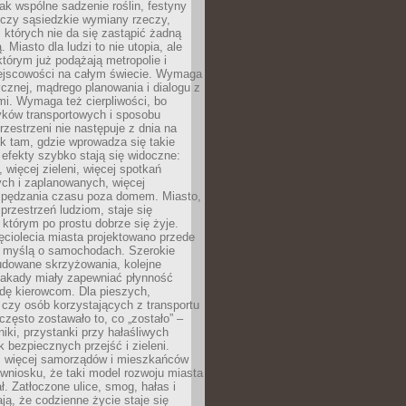
jak wspólne sadzenie roślin, festyny
 czy sąsiedzkie wymiany rzeczy,
, których nie da się zastąpić żadną
ą. Miasto dla ludzi to nie utopia, ale
którym już podążają metropolie i
ejscowości na całym świecie. Wymaga
ycznej, mądrego planowania i dialogu z
i. Wymaga też cierpliwości, bo
ków transportowych i sposobu
rzestrzeni nie następuje z dnia na
k tam, gdzie wprowadza się takie
 efekty szybko stają się widoczne:
, więcej zieleni, więcej spotkań
ch i zaplanowanych, więcej
spędzania czasu poza domem. Miasto,
 przestrzeń ludziom, staje się
którym po prostu dobrze się żyje.
ęciolecia miasta projektowano przede
 myślą o samochodach. Szerokie
budowane skrzyżowania, kolejne
stakady miały zapewniać płynność
dę kierowcom. Dla pieszych,
czy osób korzystających z transportu
często zostawało to, co „zostało” –
iki, przystanki przy hałaśliwych
k bezpiecznych przejść i zieleni.
az więcej samorządów i mieszkańców
wniosku, że taki model rozwoju miasta
ł. Zatłoczone ulice, smog, hałas i
ają, że codzienne życie staje się