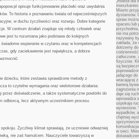
„miasta dla l
mieszkaniec
popow.pl opisuje funkcjonowanie placówki oraz uwydatnia
Miasto przyj
ów. To historia o poznawaniu świata od najwcześniejszych
dystansów. 
spraw można 
cyjne, w duchu życzliwości oraz rozwoju. Dobre kategorie
spaceru lub 
acje. W centrum działań znajduje się młody człowiek oraz
przychodnia,
nie ma potrz
we jest tu rozumiana jako podstawa do kolejnych
nazywany by
zakłada, że
ę świadome wspieranie w czytaniu oraz w kompetencjach
dotrzemy do 
czas, gdy zaciekawienie jest największa, a dobrze
codzienność 
zatłoczone, 
ą wzmocnić.
fizycznie. 
są bezpieczn
poprowadzon
jadącego do 
kie dziecku, które zestawia sprawdzone metody z
wracającej 
barierą bywa
za to czytelne wymagania oraz wielotorowe działania:
zagrożenia na
kę przez doświadczenie, a także systematyczne powtórki do
daje się ruc
wprowadza si
nym odbiorcą, lecz aktywnym uczestnikiem procesu
uspokaja ruc
wyniesione. 
wypadków, al
chętniej wy
sprzymierze
komunikacja 
pokoju. Życzliwy klimat sprawiają, że uczniowie odważniej
w sieci. Mie
zówką, nie zaś hamulcem. Nauczyciele towarzyszą w
doświadczen