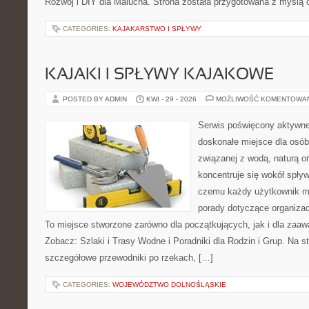
Rozwój i DIY dla Malucha. Strona została przygotowana z myślą 
CATEGORIES:
KAJAKARSTWO I SPŁYWY
KAJAKI I SPŁYWY KAJAKOWE
POSTED BY ADMIN
KWI - 29 - 2026
MOŻLIWOŚĆ KOMENTOWA
Serwis poświęcony aktywn
doskonałe miejsce dla osób
związanej z wodą, naturą o
koncentruje się wokół spły
czemu każdy użytkownik m
porady dotyczące organizac
To miejsce stworzone zarówno dla początkujących, jak i dla zaa
Zobacz: Szlaki i Trasy Wodne i Poradniki dla Rodzin i Grup. Na 
szczegółowe przewodniki po rzekach, […]
CATEGORIES:
WOJEWÓDZTWO DOLNOŚLĄSKIE