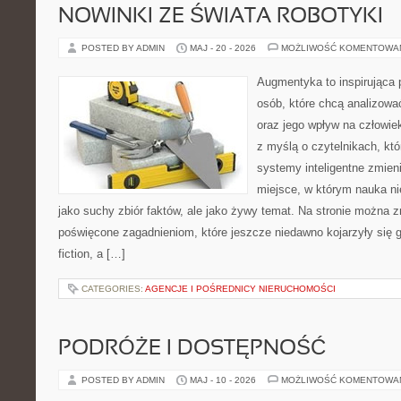
NOWINKI ZE ŚWIATA ROBOTYKI
POSTED BY ADMIN
MAJ - 20 - 2026
MOŻLIWOŚĆ KOMENTOWA
Augmentyka to inspirująca p
osób, które chcą analizować
oraz jego wpływ na człowie
z myślą o czytelnikach, któr
systemy inteligentne zmien
miejsce, w którym nauka ni
jako suchy zbiór faktów, ale jako żywy temat. Na stronie można 
poświęcone zagadnieniom, które jeszcze niedawno kojarzyły się gł
fiction, a […]
CATEGORIES:
AGENCJE I POŚREDNICY NIERUCHOMOŚCI
PODRÓŻE I DOSTĘPNOŚĆ
POSTED BY ADMIN
MAJ - 10 - 2026
MOŻLIWOŚĆ KOMENTOWA