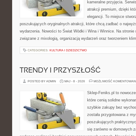
kameralne przyjęcia. Serwis
atrakcji premium, dzięki k
elegancji. To miejsce stwor
poszukujących oryginalnych atrakcji, które chcą zadbać o najw
wydarzenia. Nowości to Świat Wódki i Wina i Winnice. Na stronie
związane z mixologią, organizacją wydarzeń oraz tworzeniem kli
CATEGORIES:
KULTURA I DZIEDZICTWO
TRENDY I PRZYSZŁOŚĆ
POSTED BY ADMIN
MAJ - 8 - 2026
MOŻLIWOŚĆ KOMENTOWAN
Sklep-Feniks.pl to nowocze
które cenią solidne wykonan
szybkie zakupy bez wychod
została przygotowana z my
poszukujących praktycznyc
się zarówno w domowych za