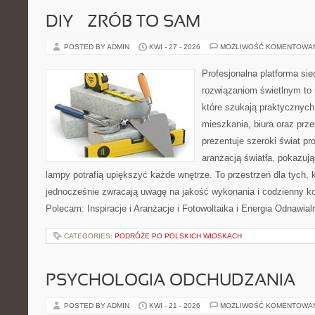
DIY – ZRÓB TO SAM
POSTED BY ADMIN
KWI - 27 - 2026
MOŻLIWOŚĆ KOMENTOWA
Profesjonalna platforma si
rozwiązaniom świetlnym to 
które szukają praktycznych 
mieszkania, biura oraz prz
prezentuje szeroki świat p
aranżacją światła, pokazuj
lampy potrafią upiększyć każde wnętrze. To przestrzeń dla tych, k
jednocześnie zwracają uwagę na jakość wykonania i codzienny k
Polecam: Inspiracje i Aranżacje i Fotowoltaika i Energia Odnawia
CATEGORIES:
PODRÓŻE PO POLSKICH WIOSKACH
PSYCHOLOGIA ODCHUDZANIA
POSTED BY ADMIN
KWI - 21 - 2026
MOŻLIWOŚĆ KOMENTOWA