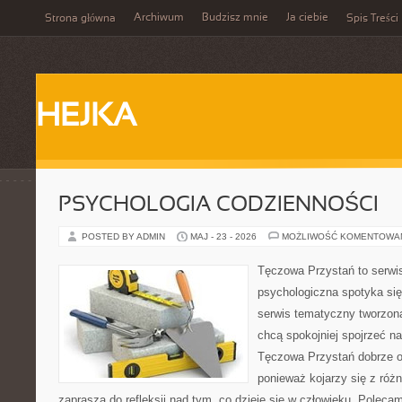
Archiwum
Budzisz mnie
Ja ciebie
Strona główna
Spis Treści
HEJKA
PSYCHOLOGIA CODZIENNOŚCI
POSTED BY ADMIN
MAJ - 23 - 2026
MOŻLIWOŚĆ KOMENTOWA
Tęczowa Przystań to serwi
psychologiczna spotyka si
serwis tematyczny tworzon
chcą spokojniej spojrzeć n
Tęczowa Przystań dobrze od
ponieważ kojarzy się z róż
zaprasza do refleksji nad tym, co dzieje się w człowieku. Poleca