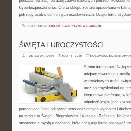
podczas realizacji bardziej zaawansowanych potrzeb. Nowości to
Cyberbezpieczeństwo. Oferta sklepu została opracowana w taki 
potrzeby osób o odmiennych oczekiwaniach. Dzięki temu użytkow
CATEGORIES:
ROŚLINY EGZOTYCZNE W OGRODZIE
ŚWIĘTA I UROCZYSTOŚCI
POSTED BY ADMIN
MAJ - 6 - 2026
MOŻLIWOŚĆ KOMENTOWAN
Strona internetowa Najleps
miejsce stworzone z myślą 
wartościowych treści związ
oraz przemyśleniami na tem
internetowa platforma, w kt
odnaleźć inspirujące kazani
pomagające lepiej odkrywać sens codziennych wydarzeń i ducho
na stronie to Święci i Błogosławieni i Kazania i Refleksje. Najlep
stworzone z myślą o osobach, które chcą regularnie poznawać tre