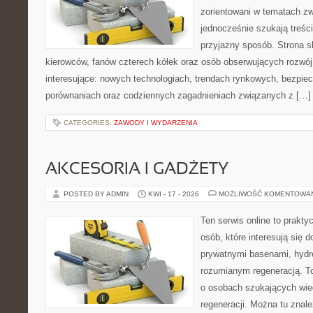
zorientowani w tematach zw
jednocześnie szukają treśc
przyjazny sposób. Strona sk
kierowców, fanów czterech kółek oraz osób obserwujących rozwój
interesujące: nowych technologiach, trendach rynkowych, bezpiecz
porównaniach oraz codziennych zagadnieniach związanych z […]
CATEGORIES:
ZAWODY I WYDARZENIA
AKCESORIA I GADŻETY
POSTED BY ADMIN
KWI - 17 - 2026
MOŻLIWOŚĆ KOMENTOWA
Ten serwis online to praktyc
osób, które interesują się
prywatnymi basenami, hyd
rozumianym regeneracją. T
o osobach szukających wied
regeneracji. Można tu znale