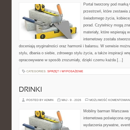
Portal tworzony pod marką
przestrzeń, które zestawia 
świadomego życia, kobiecej
porad. Czytelnicy mogą zna
materiały, które wspierają w
internetowy została stworz
doceniają oryginalności oraz harmonii i balansu. W serwisie możn
stylu, dbania o siebie, zdrowego stylu życia, a także inspiracji wn
opracowywane w sposób zrozumiały, dzięki czemu każda […]
CATEGORIES:
SPRZĘT I WYPOSAŻENIE
DRINKI
POSTED BY ADMIN
MAJ - 9 - 2026
MOŻLIWOŚĆ KOMENTOWAN
Mobilny barman Warszawa 
internetowa poświęcona orga
wydarzenia prywatne, event