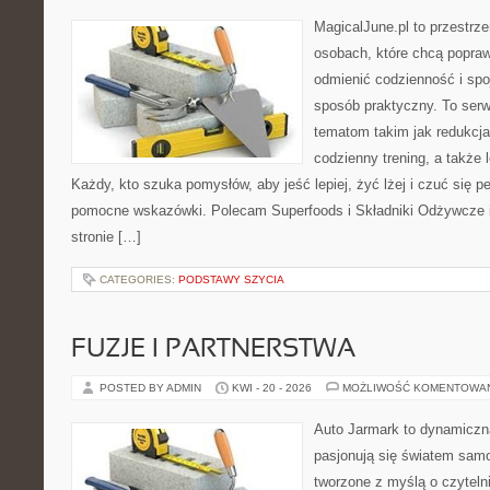
MagicalJune.pl to przestrze
osobach, które chcą popra
odmienić codzienność i spo
sposób praktyczny. To ser
tematom takim jak redukcja
codzienny trening, a także
Każdy, kto szuka pomysłów, aby jeść lepiej, żyć lżej i czuć się pe
pomocne wskazówki. Polecam Superfoods i Składniki Odżywcze i
stronie […]
CATEGORIES:
PODSTAWY SZYCIA
FUZJE I PARTNERSTWA
POSTED BY ADMIN
KWI - 20 - 2026
MOŻLIWOŚĆ KOMENTOWA
Auto Jarmark to dynamiczna
pasjonują się światem sam
tworzone z myślą o czyteln