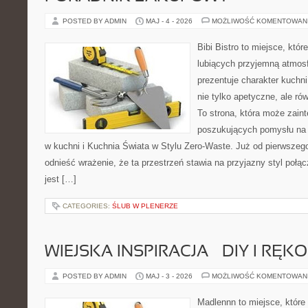
POSTED BY ADMIN
MAJ - 4 - 2026
MOŻLIWOŚĆ KOMENTOWAN
Bibi Bistro to miejsce, któ
lubiących przyjemną atmosf
prezentuje charakter kuchni
nie tylko apetyczne, ale r
To strona, która może zaint
poszukujących pomysłu na 
w kuchni i Kuchnia Świata w Stylu Zero-Waste. Już od pierwszeg
odnieść wrażenie, że ta przestrzeń stawia na przyjazny styl połą
jest […]
CATEGORIES:
ŚLUB W PLENERZE
WIEJSKA INSPIRACJA – DIY I RĘK
POSTED BY ADMIN
MAJ - 3 - 2026
MOŻLIWOŚĆ KOMENTOWAN
Madlennn to miejsce, które