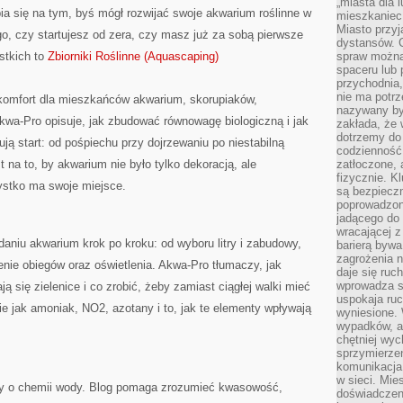
„miasta dla l
ia się na tym, byś mógł rozwijać swoje akwarium roślinne w
mieszkaniec
Miasto przyj
ego, czy startujesz od zera, czy masz już za sobą pierwsze
dystansów. 
stkich to
Zbiorniki Roślinne (Aquascaping)
spraw można 
spaceru lub 
przychodnia,
nie ma potrz
 komfort dla mieszkańców akwarium, skorupiaków,
nazywany by
kwa-Pro opisuje, jak zbudować równowagę biologiczną i jak
zakłada, że
dotrzemy do 
ją start: od pośpiechu przy dojrzewaniu po niestabilną
codzienność 
 na to, by akwarium nie było tylko dekoracją, ale
zatłoczone, 
fizycznie. 
ystko ma swoje miejsce.
są bezpieczn
poprowadzon
jadącego do 
wracającej 
daniu akwarium krok po kroku: od wyboru litry i zabudowy,
barierą bywa
zagrożenia na
enie obiegów oraz oświetlenia. Akwa-Pro tłumaczy, jak
daje się ruc
wprowadza si
ają się zielenice i co zrobić, żeby zamiast ciągłej walki mieć
uspokaja ruc
ie jak amoniak, NO2, azotany i to, jak te elementy wpływają
wyniesione. 
wypadków, al
chętniej wy
sprzymierze
komunikacja 
w sieci. Mie
y o chemii wody. Blog pomaga zrozumieć kwasowość,
doświadczen