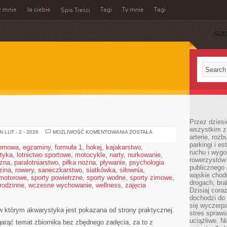
z mnie
Ja ciebie
Tagi
Ty mnie
Tagi
Spis Treści
SUB
Przez dziesi
wszystkim z
AKWARYSTYKA
 LUT - 2 - 2026
MOŻLIWOŚĆ KOMENTOWANIA
ZOSTAŁA
arterie, roz
parkingi i e
domowa
,
egzaminy
,
formuła 1
,
hokej
,
kajakarstwo
,
ruchu i wygo
styka
,
lotnictwo sportowe
,
motocykle
,
narty
,
nurkowanie
,
rowerzystów 
czna
,
paralotniarstwo
,
piłka nożna
,
pływanie
,
psychologia
publicznego 
zina
,
rowery
,
saneczkarstwo
,
siatkówka
,
siłownia
,
wąskie chodn
 motorowe
,
sporty powietrzne
,
sporty wodne
,
sporty zimowe
,
drogach, bra
 rodzinne
,
wczesne wychowanie
,
wellness
,
zajęcia
Dzisiaj cor
dochodzi do 
się wyczerpa
w którym akwarystyka jest pokazana od strony praktycznej.
stres sprawi
uciążliwe. N
garąć temat zbiornika bez zbędnego zadęcia, za to z