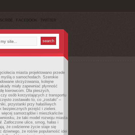
SCRIBE
FACEBOOK
TWITTER
ęciolecia miasta projektowano przede
 myślą o samochodach. Szerokie
budowane skrzyżowania, kolejne
stakady miały zapewniać płynność
dę kierowcom. Dla pieszych,
czy osób korzystających z transportu
często zostawało to, co „zostało” –
iki, przystanki przy hałaśliwych
k bezpiecznych przejść i zieleni.
az więcej samorządów i mieszkańców
wniosku, że taki model rozwoju miasta
ł. Zatłoczone ulice, smog, hałas i
ają, że codzienne życie staje się
ic dziwnego, że rośnie popularność idei