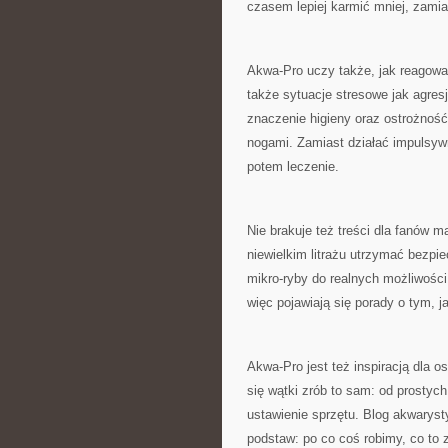
czasem lepiej karmić mniej, zamia
Akwa-Pro uczy także, jak reagować
także sytuacje stresowe jak agresj
znaczenie higieny oraz ostrożność
nogami. Zamiast działać impulsywn
potem leczenie.
Nie brakuje też treści dla fanów 
niewielkim litrażu utrzymać bezpie
mikro-ryby do realnych możliwości
więc pojawiają się porady o tym, 
Akwa-Pro jest też inspiracją dla 
się wątki zrób to sam: od prostyc
ustawienie sprzętu. Blog akwaryst
podstaw: po co coś robimy, co to z