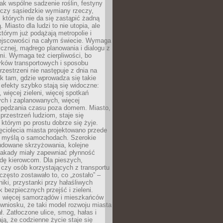
jak wspólne sadzenie roślin, festyny
 czy sąsiedzkie wymiany rzeczy,
, których nie da się zastąpić żadną
ą. Miasto dla ludzi to nie utopia, ale
którym już podążają metropolie i
ejscowości na całym świecie. Wymaga
ycznej, mądrego planowania i dialogu z
i. Wymaga też cierpliwości, bo
ków transportowych i sposobu
rzestrzeni nie następuje z dnia na
k tam, gdzie wprowadza się takie
 efekty szybko stają się widoczne:
, więcej zieleni, więcej spotkań
ch i zaplanowanych, więcej
spędzania czasu poza domem. Miasto,
 przestrzeń ludziom, staje się
którym po prostu dobrze się żyje.
ęciolecia miasta projektowano przede
 myślą o samochodach. Szerokie
budowane skrzyżowania, kolejne
stakady miały zapewniać płynność
dę kierowcom. Dla pieszych,
czy osób korzystających z transportu
często zostawało to, co „zostało” –
iki, przystanki przy hałaśliwych
k bezpiecznych przejść i zieleni.
az więcej samorządów i mieszkańców
wniosku, że taki model rozwoju miasta
ł. Zatłoczone ulice, smog, hałas i
ają, że codzienne życie staje się