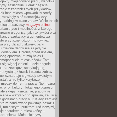
ojekty miejscowego planu, wspólnie
atywy sąsiedzkie. Coraz częściej
irację z zagranicznych przykładów,
jak inne miasta wprowadziły strefy
, rozwinęły sieć tramwajów czy
ły parkingi w place zabaw. Wiele takich
opisuje branżowy
magazyn online
rbanistyce i mobilności, z którego
arówno urzędnicy, jak i aktywiści oraz
zkańcy szukający argumentów za
to przyjazne ludziom to również
wa przy ulicach, skwery, parki
i zielone dachy nie są jedynie
 dodatkiem. Chronią przed upałem,
odę opadową, tłumią hałas i
samopoczucie mieszkańców. Tam,
 się więcej zieleni, ludzie chętniej
s na zewnątrz, spotykają się,
korzystają z ławek i placów zabaw.
ubliczna staje się wtedy swoistym
sta”, a nie tylko korytarzem
 między domem a pracą. Nie można
ć o roli kultury i lokalnego biznesu.
ałe sklepy, księgarnie, pracownie
galerie – wszystko to sprawia, że ulice
o godzinach pracy biur. Kiedy zamiast
entrum handlowego powstaje pasaż z
i, mniejszymi punktami usługowymi,
je charakter, a mieszkańcy –
orzenienia. Małe inicjatywy