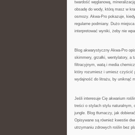
twardość węglanową, mineralizację
obsadę do wody, którą masz w kran
osmozy. Akwa-Pro pokazuje, kiedy 
regularne podmiany. Dużo miejsca p
interpretować wyniki, żeby nie wp
Blog akwarystyczny Akwa-Pro opisu
skimmery, grzałki, wentylatory, a
filtracyjnym, watą i media chemicz
który rozumiesz i umiesz czyścić 
wydajność do litrażu, by uniknąć m
Jeśli interesuje Cię akwarium rośl
treści o stylach stylu naturalnym,
jungle. Blog tłumaczy, jak dobiera
Opisywane są również kwestie dwutl
utrzymaniu zdrowych roślin bez pl