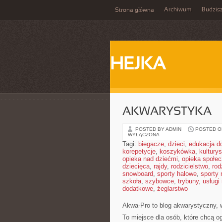
Archiwum
Budzis
Strona główna
HEJKA
AKWARYSTYKA
POSTED BY ADMIN
POSTED ON
WYŁĄCZONA
Tagi:
biegacze
,
dzieci
,
edukacja 
korepetycje
,
koszykówka
,
kultury
opieka nad dziećmi
,
opieka społe
dziecięca
,
rajdy
,
rodzicielstwo
,
rod
snowboard
,
sporty halowe
,
sporty
szkoła
,
szybowce
,
trybuny
,
usługi
dodatkowe
,
żeglarstwo
Akwa-Pro to blog akwarystyczny, 
To miejsce dla osób, które chcą o