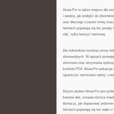
Akwa-Pro to także miejsce dla osó
i wiedzę, jak podejść do zbiornikó
oraz dlaczego czasem mniej znacz
tekstach pojawiają się też porady 
siłę”, tylko tworzyć harmonię.
Dla miłośników morskiej strony h
słonowodnych. W opisach przewijaj
skimmera oraz utrzymania spokoju
kontrola PO4. Akwa-Pro pokazuje 
ograniczyć niechciane naloty i cies
Dużym atutem Akwa-Pro jest podej
kwestie diet, omawia różnice mi
tłumaczy, jak dopasować jedzenie 
tekstach pojawiają się też wątki 