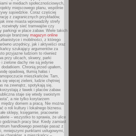
iami w mediach społecznościowych,
ojekty miejscowego planu, wspólnie
atywy sąsiedzkie. Coraz częściej
irację z zagranicznych przykładów,
jak inne miasta wprowadziły strefy
, rozwinęły sieć tramwajów czy
ły parkingi w place zabaw. Wiele takich
opisuje branżowy
magazyn online
rbanistyce i mobilności, z którego
arówno urzędnicy, jak i aktywiści oraz
zkańcy szukający argumentów za
to przyjazne ludziom to również
wa przy ulicach, skwery, parki
i zielone dachy nie są jedynie
 dodatkiem. Chronią przed upałem,
odę opadową, tłumią hałas i
samopoczucie mieszkańców. Tam,
 się więcej zieleni, ludzie chętniej
s na zewnątrz, spotykają się,
korzystają z ławek i placów zabaw.
ubliczna staje się wtedy swoistym
sta”, a nie tylko korytarzem
 między domem a pracą. Nie można
ć o roli kultury i lokalnego biznesu.
ałe sklepy, księgarnie, pracownie
galerie – wszystko to sprawia, że ulice
o godzinach pracy biur. Kiedy zamiast
entrum handlowego powstaje pasaż z
i, mniejszymi punktami usługowymi,
je charakter, a mieszkańcy –