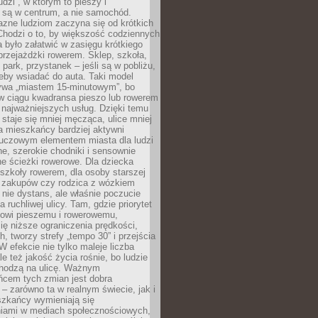
udzi”, w którym to pieszy i
 są w centrum, a nie samochód.
azne ludziom zaczyna się od krótkich
Chodzi o to, by większość codziennych
było załatwić w zasięgu krótkiego
przejażdżki rowerem. Sklep, szkoła,
 park, przystanek – jeśli są w pobliżu,
eby wsiadać do auta. Taki model
wa „miastem 15-minutowym”, bo
 w ciągu kwadransa pieszo lub rowerem
najważniejszych usług. Dzięki temu
staje się mniej męcząca, ulice mniej
a mieszkańcy bardziej aktywni
Kluczowym elementem miasta dla ludzi
e, szerokie chodniki i sensownie
e ścieżki rowerowe. Dla dziecka
szkoły rowerem, dla osoby starszej
z zakupów czy rodzica z wózkiem
 nie dystans, ale właśnie poczucie
 ruchliwej ulicy. Tam, gdzie priorytet
howi pieszemu i rowerowemu,
ę niższe ograniczenia prędkości,
h, tworzy strefy „tempo 30” i przejścia
W efekcie nie tylko maleje liczba
e też jakość życia rośnie, bo ludzie
chodzą na ulicę. Ważnym
ńcem tych zmian jest dobra
– zarówno ta w realnym świecie, jak i
szkańcy wymieniają się
iami w mediach społecznościowych,