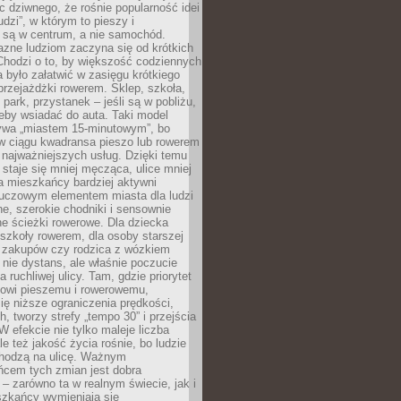
ic dziwnego, że rośnie popularność idei
udzi”, w którym to pieszy i
 są w centrum, a nie samochód.
azne ludziom zaczyna się od krótkich
Chodzi o to, by większość codziennych
było załatwić w zasięgu krótkiego
przejażdżki rowerem. Sklep, szkoła,
 park, przystanek – jeśli są w pobliżu,
eby wsiadać do auta. Taki model
wa „miastem 15-minutowym”, bo
 w ciągu kwadransa pieszo lub rowerem
najważniejszych usług. Dzięki temu
staje się mniej męcząca, ulice mniej
a mieszkańcy bardziej aktywni
Kluczowym elementem miasta dla ludzi
e, szerokie chodniki i sensownie
e ścieżki rowerowe. Dla dziecka
szkoły rowerem, dla osoby starszej
z zakupów czy rodzica z wózkiem
 nie dystans, ale właśnie poczucie
 ruchliwej ulicy. Tam, gdzie priorytet
howi pieszemu i rowerowemu,
ę niższe ograniczenia prędkości,
h, tworzy strefy „tempo 30” i przejścia
W efekcie nie tylko maleje liczba
e też jakość życia rośnie, bo ludzie
chodzą na ulicę. Ważnym
ńcem tych zmian jest dobra
– zarówno ta w realnym świecie, jak i
szkańcy wymieniają się