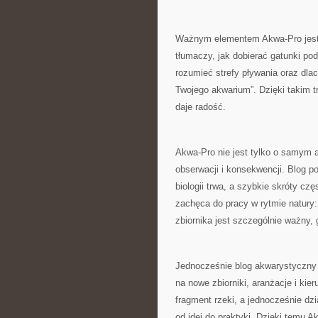
Ważnym elementem Akwa-Pro jest 
tłumaczy, jak dobierać gatunki pod 
rozumieć strefy pływania oraz dla
Twojego akwarium”. Dzięki takim tr
daje radość.
Akwa-Pro nie jest tylko o samym a
obserwacji i konsekwencji. Blog p
biologii trwa, a szybkie skróty c
zachęca do pracy w rytmie natury: 
zbiornika jest szczególnie ważny
Jednocześnie blog akwarystyczny 
na nowe zbiorniki, aranżacje i kie
fragment rzeki, a jednocześnie dzi
od idei do praktyki. Dzięki temu 