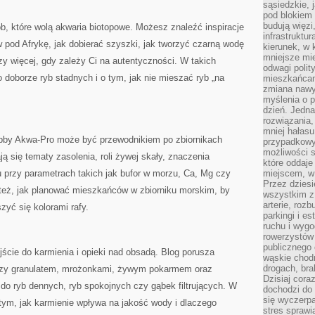
sąsiedzkie, 
pod blokiem
budują więzi
b, które wolą akwaria biotopowe. Możesz znaleźć inspiracje
infrastruktur
w pod Afrykę, jak dobierać szyszki, jak tworzyć czarną wodę
kierunek, w 
mniejsze mi
y więcej, gdy zależy Ci na autentyczności. W takich
odwagi polit
o doborze ryb stadnych i o tym, jak nie mieszać ryb „na
mieszkańcam
zmiana nawy
myślenia o p
dzień. Jedna
rozwiązania,
mniej hałasu
obby Akwa-Pro może być przewodnikiem po zbiornikach
przypadkowy
możliwości 
ą się tematy zasolenia, roli żywej skały, znaczenia
które oddaje
 przy parametrach takich jak bufor w morzu, Ca, Mg czy
miejscem, w 
Przez dziesi
też, jak planować mieszkańców w zbiorniku morskim, by
wszystkim z
arterie, roz
zyć się kolorami rafy.
parkingi i e
ruchu i wygo
rowerzystów 
publicznego 
ście do karmienia i opieki nad obsadą. Blog porusza
wąskie chodn
drogach, bra
ędzy granulatem, mrożonkami, żywym pokarmem oraz
Dzisiaj cor
do ryb dennych, ryb spokojnych czy gąbek filtrujących. W
dochodzi do 
się wyczerpa
o tym, jak karmienie wpływa na jakość wody i dlaczego
stres sprawi