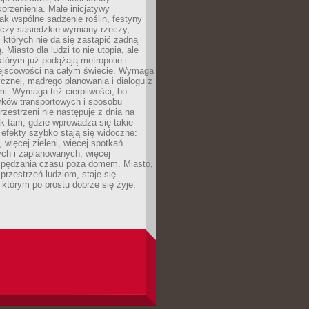
orzenienia. Małe inicjatywy
jak wspólne sadzenie roślin, festyny
 czy sąsiedzkie wymiany rzeczy,
, których nie da się zastąpić żadną
ą. Miasto dla ludzi to nie utopia, ale
którym już podążają metropolie i
ejscowości na całym świecie. Wymaga
ycznej, mądrego planowania i dialogu z
i. Wymaga też cierpliwości, bo
ków transportowych i sposobu
rzestrzeni nie następuje z dnia na
k tam, gdzie wprowadza się takie
 efekty szybko stają się widoczne:
, więcej zieleni, więcej spotkań
ch i zaplanowanych, więcej
spędzania czasu poza domem. Miasto,
 przestrzeń ludziom, staje się
którym po prostu dobrze się żyje.