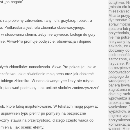
st „na bogato”.
uciążliwe. N
„miasta dla l
mieszkaniec
Miasto przyj
dystansów. 
 na problemy zdrowotne: rany, ich, grzybicę, robaki, a
spraw można 
a. Podkreślana jest rola zbiornika obserwacyjnego,
spaceru lub 
przychodnia,
 w stosowaniu chemii, żeby nie wywrócić biologii do góry
nie ma potrz
ie, Akwa-Pro promuje podejście: obserwacja i dopiero
nazywany by
zakłada, że
dotrzemy do 
codzienność 
zatłoczone, 
fizycznie. 
małych zbiorników: nanoakwaria. Akwa-Pro pokazuje, jak w
są bezpieczn
poprowadzon
czeństwo, jakie oświetlenie mają sens oraz jak dobierać
jadącego do 
 takiego zbiornika. W nano akwarystyce liczy się rutyna,
wracającej 
barierą bywa
jak planować podmiany i jak unikać skoków zanieczyszczeń.
zagrożenia na
daje się ruc
wprowadza si
uspokaja ruc
osób, które lubią majsterkowanie. W tekstach mogą pojawiać
wyniesione. 
wypadków, al
h usprawnień typu prefiltr po pomysły na bezpieczne
chętniej wy
sprzymierze
yczny stawia na przejrzystość, dlatego często wraca do
komunikacja 
mienia i jak ocenić efekty.
w sieci. Mie