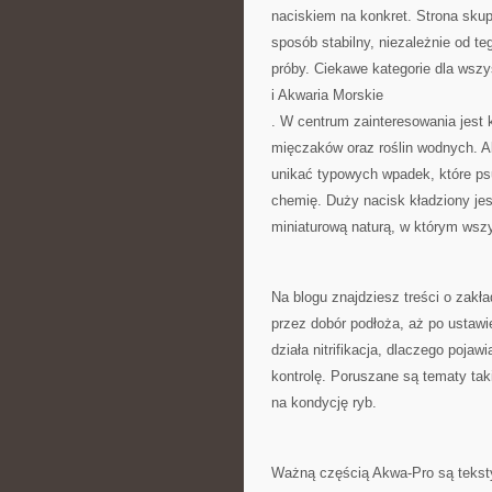
naciskiem na konkret. Strona skup
sposób stabilny, niezależnie od t
próby. Ciekawe kategorie dla wszy
i Akwaria Morskie
. W centrum zainteresowania jest
mięczaków oraz roślin wodnych. A
unikać typowych wpadek, które psu
chemię. Duży nacisk kładziony jest
miniaturową naturą, w którym wsz
Na blogu znajdziesz treści o zakła
przez dobór podłoża, aż po ustawi
działa nitrifikacja, dlaczego pojawi
kontrolę. Poruszane są tematy tak
na kondycję ryb.
Ważną częścią Akwa-Pro są tekst