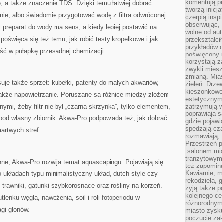
komentują pr
, a także znaczenie TDS. Dzięki temu łatwiej dobrać
tworzą inicj
ie, albo świadomie przygotować wodę z filtra odwróconej
czerpią insp
obserwując, 
preparat do wody ma sens, a kiedy lepiej postawić na
wolne od aut
oświęca się też temu, jak robić testy kropelkowe i jak
przekształci
przykładów 
aść w pułapkę przesadnej chemizacji.
poświęcony u
korzystają z
zwykli mies
zmianą. Mias
je także sprzęt: kubełki, patenty do małych akwariów,
zieleń. Drze
kieszonkowe 
 także napowietrzanie. Poruszane są różnice między złożem
estetycznym
nymi, żeby filtr nie był „czarną skrzynką”, tylko elementem,
zatrzymują w
poprawiają 
pod własny zbiornik. Akwa-Pro podpowiada też, jak dobrać
gdzie pojawia
spędzają cza
artwych stref.
rozmawiają, 
Przestrzeń p
„salonem mia
tranzytowym
inne, Akwa-Pro rozwija temat aquascapingu. Pojawiają się
też zapomina
Kawiarnie, m
 o układach typu minimalistyczny układ, dutch style czy
rękodzieła, 
ć trawniki, gatunki szybkorosnące oraz rośliny na korzeń.
żyją także p
kolejnego c
enku węgla, nawożenia, soil i roli fotoperiodu w
różnorodnym
agi glonów.
miasto zysku
poczucie zak