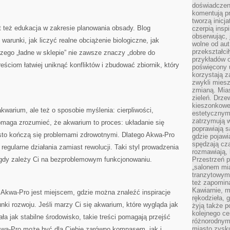
doświadczen
komentują pr
tworzą inicj
też edukacja w zakresie planowania obsady. Blog
czerpią insp
obserwując, 
warunki, jak liczyć realne obciążenie biologiczne, jak
wolne od aut
przekształci
czego „ładne w sklepie” nie zawsze znaczy „dobre do
przykładów 
eściom łatwiej uniknąć konfliktów i zbudować zbiornik, który
poświęcony u
korzystają z
zwykli mies
zmianą. Mias
zieleń. Drze
kieszonkowe 
kwarium, ale też o sposobie myślenia: cierpliwości,
estetycznym
zatrzymują w
omaga zrozumieć, że akwarium to proces: układanie się
poprawiają 
zęsto kończą się problemami zdrowotnymi. Dlatego Akwa-Pro
gdzie pojawia
spędzają cza
regularne działania zamiast rewolucji. Taki styl prowadzenia
rozmawiają, 
, gdy zależy Ci na bezproblemowym funkcjonowaniu.
Przestrzeń p
„salonem mia
tranzytowym
też zapomina
Kawiarnie, m
Akwa-Pro jest miejscem, gdzie można znaleźć inspiracje
rękodzieła, 
runki rozwoju. Jeśli marzy Ci się akwarium, które wygląda jak
żyją także p
kolejnego c
ała jak stabilne środowisko, takie treści pomagają przejść
różnorodnym
miasto zysku
Akwa-Pro może być dla Ciebie zarówno kompasem, jak i