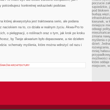
poczucie zak
y potrzebujesz konkretnej wskazówki podstaw.
sąsiedzkie, 
pod blokiem
budują więzi
infrastruktur
na której akwarystyka jest traktowana serio, ale podana
kierunek, w 
mniejsze mi
 z naciskiem na to, co działa w realnym życiu. Akwa-Pro to
odwagi polit
mieszkańcam
ich, o pielęgnacji, o roślinach oraz o tym, jak krok po kroku
zmiana nawy
hcesz, by Twoje akwarium było dopasowane, a nie dziełem
myślenia o p
dzień. Jedna
ędzia: schematy myślenia, które można wdrożyć od razu i
rozwiązania,
mniej hałasu
przypadkowy
możliwości 
które oddaje
OŚNIKÓW ARCHITEKTURY
miejscem, w 