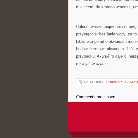
miejscem, do którego wracasz, gd
Całość tworzy spójny opis strony, 
przystępnie: bez lania wody, za to
biblioteka porad o akwariach morsk
budować zdrowe akwarium. Jeśli c
przypadku, Akwa-Pro daje Ci narz
rozwijać w czasie.
CATEGORIES:
PORADNIK DLA MIŁ
Comments are closed.