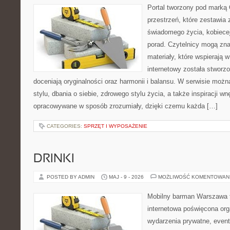
Portal tworzony pod marką
przestrzeń, które zestawia 
świadomego życia, kobiecej
porad. Czytelnicy mogą zna
materiały, które wspierają w
internetowy została stworz
doceniają oryginalności oraz harmonii i balansu. W serwisie możn
stylu, dbania o siebie, zdrowego stylu życia, a także inspiracji wn
opracowywane w sposób zrozumiały, dzięki czemu każda […]
CATEGORIES:
SPRZĘT I WYPOSAŻENIE
DRINKI
POSTED BY ADMIN
MAJ - 9 - 2026
MOŻLIWOŚĆ KOMENTOWAN
Mobilny barman Warszawa 
internetowa poświęcona orga
wydarzenia prywatne, event