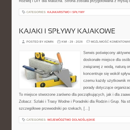
Rozwój i DIY dla Malucha. Strona została przygotowana z myślą 
CATEGORIES:
KAJAKARSTWO I SPŁYWY
KAJAKI I SPŁYWY KAJAKOWE
POSTED BY ADMIN
KWI - 29 - 2026
MOŻLIWOŚĆ KOMENTOWA
Serwis poświęcony aktywn
doskonałe miejsce dla osób
związanej z wodą, naturą o
koncentruje się wokół spły
czemu każdy użytkownik m
porady dotyczące organizac
To miejsce stworzone zarówno dla początkujących, jak i dla zaa
Zobacz: Szlaki i Trasy Wodne i Poradniki dla Rodzin i Grup. Na 
szczegółowe przewodniki po rzekach, […]
CATEGORIES:
WOJEWÓDZTWO DOLNOŚLĄSKIE