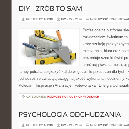
DIY – ZRÓB TO SAM
POSTED BY ADMIN
KWI - 27 - 2026
MOŻLIWOŚĆ KOMENTOWA
Profesjonalna platforma si
rozwiązaniom świetlnym to 
które szukają praktycznych 
mieszkania, biura oraz prz
prezentuje szeroki świat p
aranżacją światła, pokazuj
lampy potrafią upiększyć każde wnętrze. To przestrzeń dla tych, k
jednocześnie zwracają uwagę na jakość wykonania i codzienny k
Polecam: Inspiracje i Aranżacje i Fotowoltaika i Energia Odnawia
CATEGORIES:
PODRÓŻE PO POLSKICH WIOSKACH
PSYCHOLOGIA ODCHUDZANIA
POSTED BY ADMIN
KWI - 21 - 2026
MOŻLIWOŚĆ KOMENTOWA