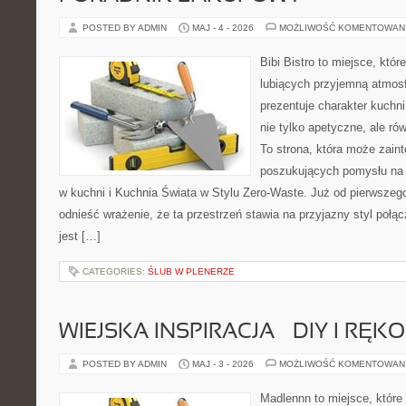
POSTED BY ADMIN
MAJ - 4 - 2026
MOŻLIWOŚĆ KOMENTOWAN
Bibi Bistro to miejsce, któ
lubiących przyjemną atmosf
prezentuje charakter kuchni
nie tylko apetyczne, ale r
To strona, która może zaint
poszukujących pomysłu na 
w kuchni i Kuchnia Świata w Stylu Zero-Waste. Już od pierwszeg
odnieść wrażenie, że ta przestrzeń stawia na przyjazny styl połą
jest […]
CATEGORIES:
ŚLUB W PLENERZE
WIEJSKA INSPIRACJA – DIY I RĘK
POSTED BY ADMIN
MAJ - 3 - 2026
MOŻLIWOŚĆ KOMENTOWAN
Madlennn to miejsce, które