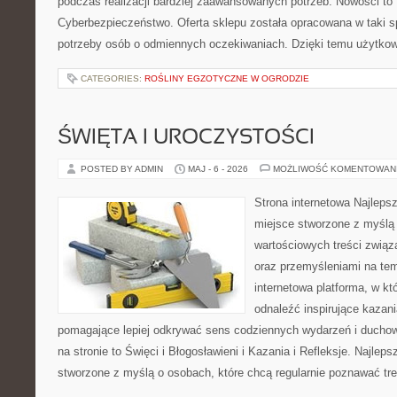
podczas realizacji bardziej zaawansowanych potrzeb. Nowości to
Cyberbezpieczeństwo. Oferta sklepu została opracowana w taki 
potrzeby osób o odmiennych oczekiwaniach. Dzięki temu użytkow
CATEGORIES:
ROŚLINY EGZOTYCZNE W OGRODZIE
ŚWIĘTA I UROCZYSTOŚCI
POSTED BY ADMIN
MAJ - 6 - 2026
MOŻLIWOŚĆ KOMENTOWAN
Strona internetowa Najleps
miejsce stworzone z myślą 
wartościowych treści związ
oraz przemyśleniami na tem
internetowa platforma, w kt
odnaleźć inspirujące kazani
pomagające lepiej odkrywać sens codziennych wydarzeń i ducho
na stronie to Święci i Błogosławieni i Kazania i Refleksje. Najlep
stworzone z myślą o osobach, które chcą regularnie poznawać tre