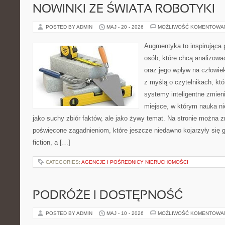
NOWINKI ZE ŚWIATA ROBOTYKI
POSTED BY ADMIN
MAJ - 20 - 2026
MOŻLIWOŚĆ KOMENTOWA
Augmentyka to inspirująca p
osób, które chcą analizować
oraz jego wpływ na człowie
z myślą o czytelnikach, któr
systemy inteligentne zmien
miejsce, w którym nauka ni
jako suchy zbiór faktów, ale jako żywy temat. Na stronie można 
poświęcone zagadnieniom, które jeszcze niedawno kojarzyły się gł
fiction, a […]
CATEGORIES:
AGENCJE I POŚREDNICY NIERUCHOMOŚCI
PODRÓŻE I DOSTĘPNOŚĆ
POSTED BY ADMIN
MAJ - 10 - 2026
MOŻLIWOŚĆ KOMENTOWA