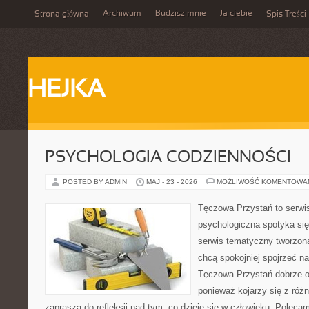
Archiwum
Budzisz mnie
Ja ciebie
Strona główna
Spis Treści
HEJKA
PSYCHOLOGIA CODZIENNOŚCI
POSTED BY ADMIN
MAJ - 23 - 2026
MOŻLIWOŚĆ KOMENTOWA
Tęczowa Przystań to serwi
psychologiczna spotyka si
serwis tematyczny tworzon
chcą spokojniej spojrzeć n
Tęczowa Przystań dobrze od
ponieważ kojarzy się z róż
zaprasza do refleksji nad tym, co dzieje się w człowieku. Poleca