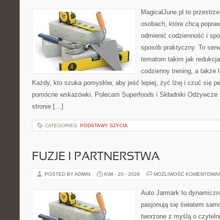
MagicalJune.pl to przestrze
osobach, które chcą popra
odmienić codzienność i spo
sposób praktyczny. To ser
tematom takim jak redukcja
codzienny trening, a także
Każdy, kto szuka pomysłów, aby jeść lepiej, żyć lżej i czuć się pe
pomocne wskazówki. Polecam Superfoods i Składniki Odżywcze i
stronie […]
CATEGORIES:
PODSTAWY SZYCIA
FUZJE I PARTNERSTWA
POSTED BY ADMIN
KWI - 20 - 2026
MOŻLIWOŚĆ KOMENTOWA
Auto Jarmark to dynamiczna
pasjonują się światem sam
tworzone z myślą o czyteln