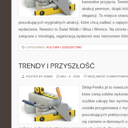
kameralne przyjęcia. Serwis
atrakcji premium, dzięki k
elegancji. To miejsce stwor
poszukujących oryginalnych atrakcji, które chcą zadbać o najw
wydarzenia. Nowości to Świat Wódki i Wina i Winnice. Na stronie
związane z mixologią, organizacją wydarzeń oraz tworzeniem kli
CATEGORIES:
KULTURA I DZIEDZICTWO
TRENDY I PRZYSZŁOŚĆ
POSTED BY ADMIN
MAJ - 8 - 2026
MOŻLIWOŚĆ KOMENTOWAN
Sklep-Feniks.pl to nowocze
które cenią solidne wykonan
szybkie zakupy bez wychod
została przygotowana z my
poszukujących praktycznyc
się zarówno w domowych za