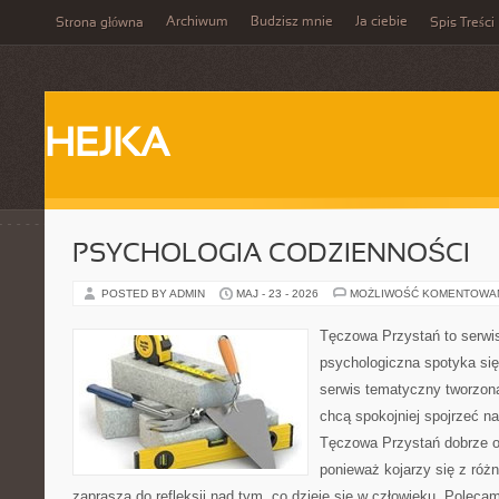
Archiwum
Budzisz mnie
Ja ciebie
Strona główna
Spis Treści
HEJKA
PSYCHOLOGIA CODZIENNOŚCI
POSTED BY ADMIN
MAJ - 23 - 2026
MOŻLIWOŚĆ KOMENTOWA
Tęczowa Przystań to serwi
psychologiczna spotyka si
serwis tematyczny tworzon
chcą spokojniej spojrzeć n
Tęczowa Przystań dobrze od
ponieważ kojarzy się z róż
zaprasza do refleksji nad tym, co dzieje się w człowieku. Poleca