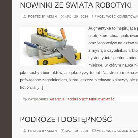
NOWINKI ZE ŚWIATA ROBOTYKI
POSTED BY ADMIN
MAJ - 20 - 2026
MOŻLIWOŚĆ KOMENTOWA
Augmentyka to inspirująca p
osób, które chcą analizować
oraz jego wpływ na człowie
z myślą o czytelnikach, któr
systemy inteligentne zmien
miejsce, w którym nauka ni
jako suchy zbiór faktów, ale jako żywy temat. Na stronie można 
poświęcone zagadnieniom, które jeszcze niedawno kojarzyły się gł
fiction, a […]
CATEGORIES:
AGENCJE I POŚREDNICY NIERUCHOMOŚCI
PODRÓŻE I DOSTĘPNOŚĆ
POSTED BY ADMIN
MAJ - 10 - 2026
MOŻLIWOŚĆ KOMENTOWA