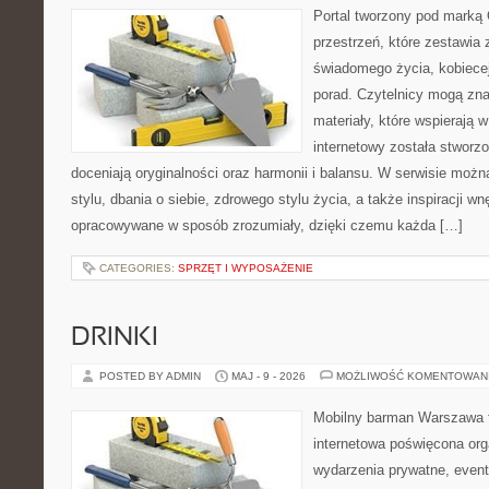
Portal tworzony pod marką
przestrzeń, które zestawia 
świadomego życia, kobiecej
porad. Czytelnicy mogą zna
materiały, które wspierają w
internetowy została stworz
doceniają oryginalności oraz harmonii i balansu. W serwisie możn
stylu, dbania o siebie, zdrowego stylu życia, a także inspiracji wn
opracowywane w sposób zrozumiały, dzięki czemu każda […]
CATEGORIES:
SPRZĘT I WYPOSAŻENIE
DRINKI
POSTED BY ADMIN
MAJ - 9 - 2026
MOŻLIWOŚĆ KOMENTOWAN
Mobilny barman Warszawa 
internetowa poświęcona orga
wydarzenia prywatne, event