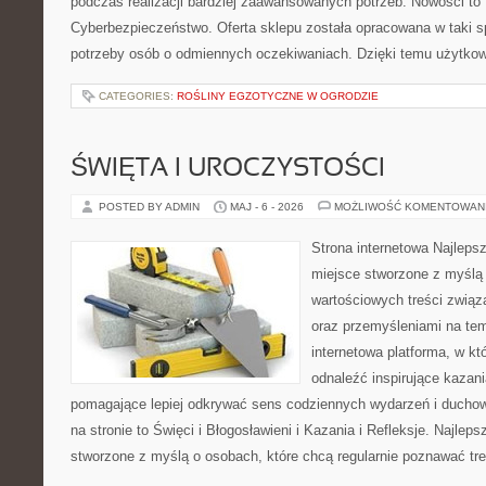
podczas realizacji bardziej zaawansowanych potrzeb. Nowości to
Cyberbezpieczeństwo. Oferta sklepu została opracowana w taki 
potrzeby osób o odmiennych oczekiwaniach. Dzięki temu użytkow
CATEGORIES:
ROŚLINY EGZOTYCZNE W OGRODZIE
ŚWIĘTA I UROCZYSTOŚCI
POSTED BY ADMIN
MAJ - 6 - 2026
MOŻLIWOŚĆ KOMENTOWAN
Strona internetowa Najleps
miejsce stworzone z myślą 
wartościowych treści związ
oraz przemyśleniami na tem
internetowa platforma, w kt
odnaleźć inspirujące kazani
pomagające lepiej odkrywać sens codziennych wydarzeń i ducho
na stronie to Święci i Błogosławieni i Kazania i Refleksje. Najlep
stworzone z myślą o osobach, które chcą regularnie poznawać tre