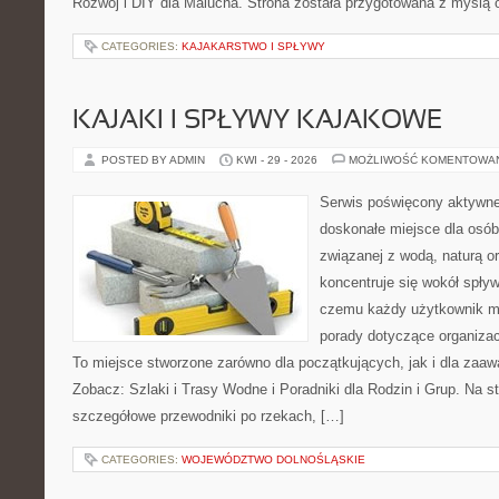
Rozwój i DIY dla Malucha. Strona została przygotowana z myślą 
CATEGORIES:
KAJAKARSTWO I SPŁYWY
KAJAKI I SPŁYWY KAJAKOWE
POSTED BY ADMIN
KWI - 29 - 2026
MOŻLIWOŚĆ KOMENTOWA
Serwis poświęcony aktywn
doskonałe miejsce dla osób
związanej z wodą, naturą o
koncentruje się wokół spły
czemu każdy użytkownik m
porady dotyczące organizac
To miejsce stworzone zarówno dla początkujących, jak i dla zaa
Zobacz: Szlaki i Trasy Wodne i Poradniki dla Rodzin i Grup. Na 
szczegółowe przewodniki po rzekach, […]
CATEGORIES:
WOJEWÓDZTWO DOLNOŚLĄSKIE