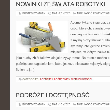
NOWINKI ZE ŚWIATA ROBOTYKI
POSTED BY ADMIN
MAJ - 20 - 2026
MOŻLIWOŚĆ KOMENTOWA
Augmentyka to inspirująca p
osób, które chcą analizować
oraz jego wpływ na człowie
z myślą o czytelnikach, któr
systemy inteligentne zmien
miejsce, w którym nauka ni
jako suchy zbiór faktów, ale jako żywy temat. Na stronie można 
poświęcone zagadnieniom, które jeszcze niedawno kojarzyły się gł
fiction, a […]
CATEGORIES:
AGENCJE I POŚREDNICY NIERUCHOMOŚCI
PODRÓŻE I DOSTĘPNOŚĆ
POSTED BY ADMIN
MAJ - 10 - 2026
MOŻLIWOŚĆ KOMENTOWA