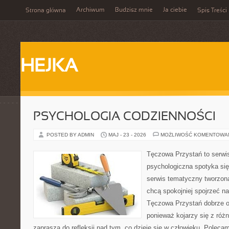
Archiwum
Budzisz mnie
Ja ciebie
Strona główna
Spis Treści
HEJKA
PSYCHOLOGIA CODZIENNOŚCI
POSTED BY ADMIN
MAJ - 23 - 2026
MOŻLIWOŚĆ KOMENTOWA
Tęczowa Przystań to serwi
psychologiczna spotyka si
serwis tematyczny tworzon
chcą spokojniej spojrzeć n
Tęczowa Przystań dobrze od
ponieważ kojarzy się z róż
zaprasza do refleksji nad tym, co dzieje się w człowieku. Poleca