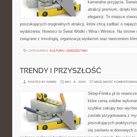
kameralne przyjęcia. Serwis
atrakcji premium, dzięki k
elegancji. To miejsce stwor
poszukujących oryginalnych atrakcji, które chcą zadbać o najw
wydarzenia. Nowości to Świat Wódki i Wina i Winnice. Na stronie
związane z mixologią, organizacją wydarzeń oraz tworzeniem kli
CATEGORIES:
KULTURA I DZIEDZICTWO
TRENDY I PRZYSZŁOŚĆ
POSTED BY ADMIN
MAJ - 8 - 2026
MOŻLIWOŚĆ KOMENTOWAN
Sklep-Feniks.pl to nowocze
które cenią solidne wykonan
szybkie zakupy bez wychod
została przygotowana z my
poszukujących praktycznyc
się zarówno w domowych za