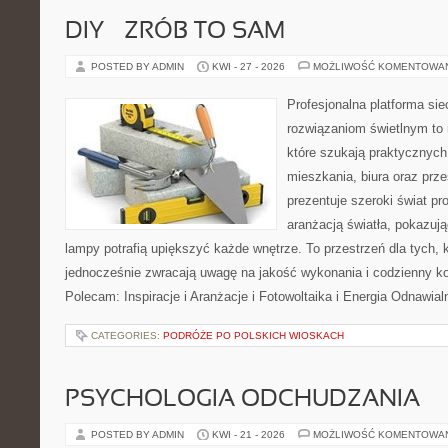
DIY – ZRÓB TO SAM
POSTED BY ADMIN
KWI - 27 - 2026
MOŻLIWOŚĆ KOMENTOWA
Profesjonalna platforma si
rozwiązaniom świetlnym to 
które szukają praktycznych 
mieszkania, biura oraz prz
prezentuje szeroki świat p
aranżacją światła, pokazuj
lampy potrafią upiększyć każde wnętrze. To przestrzeń dla tych, k
jednocześnie zwracają uwagę na jakość wykonania i codzienny k
Polecam: Inspiracje i Aranżacje i Fotowoltaika i Energia Odnawia
CATEGORIES:
PODRÓŻE PO POLSKICH WIOSKACH
PSYCHOLOGIA ODCHUDZANIA
POSTED BY ADMIN
KWI - 21 - 2026
MOŻLIWOŚĆ KOMENTOWA