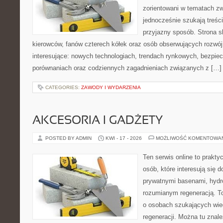
zorientowani w tematach zw
jednocześnie szukają treśc
przyjazny sposób. Strona sk
kierowców, fanów czterech kółek oraz osób obserwujących rozwój
interesujące: nowych technologiach, trendach rynkowych, bezpiecz
porównaniach oraz codziennych zagadnieniach związanych z […]
CATEGORIES:
ZAWODY I WYDARZENIA
AKCESORIA I GADŻETY
POSTED BY ADMIN
KWI - 17 - 2026
MOŻLIWOŚĆ KOMENTOWA
Ten serwis online to praktyc
osób, które interesują się
prywatnymi basenami, hyd
rozumianym regeneracją. T
o osobach szukających wied
regeneracji. Można tu znale