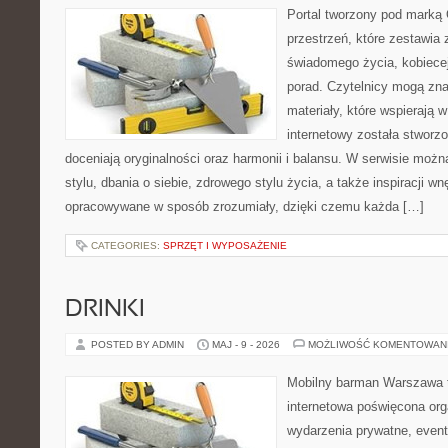
Portal tworzony pod marką
przestrzeń, które zestawia 
świadomego życia, kobiecej
porad. Czytelnicy mogą zna
materiały, które wspierają w
internetowy została stworz
doceniają oryginalności oraz harmonii i balansu. W serwisie możn
stylu, dbania o siebie, zdrowego stylu życia, a także inspiracji wn
opracowywane w sposób zrozumiały, dzięki czemu każda […]
CATEGORIES:
SPRZĘT I WYPOSAŻENIE
DRINKI
POSTED BY ADMIN
MAJ - 9 - 2026
MOŻLIWOŚĆ KOMENTOWAN
Mobilny barman Warszawa 
internetowa poświęcona orga
wydarzenia prywatne, event