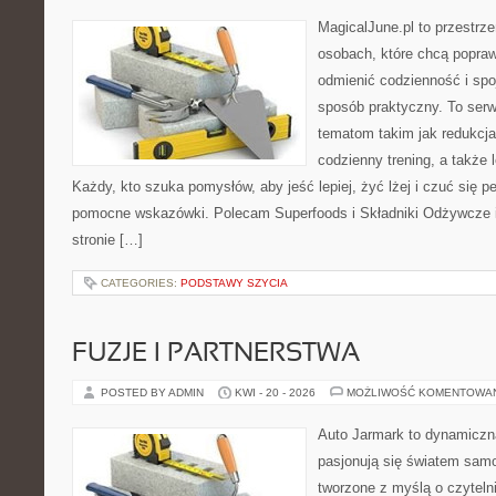
MagicalJune.pl to przestrze
osobach, które chcą popra
odmienić codzienność i spo
sposób praktyczny. To ser
tematom takim jak redukcja
codzienny trening, a także
Każdy, kto szuka pomysłów, aby jeść lepiej, żyć lżej i czuć się pe
pomocne wskazówki. Polecam Superfoods i Składniki Odżywcze i
stronie […]
CATEGORIES:
PODSTAWY SZYCIA
FUZJE I PARTNERSTWA
POSTED BY ADMIN
KWI - 20 - 2026
MOŻLIWOŚĆ KOMENTOWA
Auto Jarmark to dynamiczna
pasjonują się światem sam
tworzone z myślą o czyteln