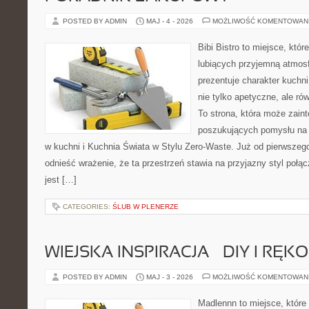
POSTED BY ADMIN
MAJ - 4 - 2026
MOŻLIWOŚĆ KOMENTOWAN
Bibi Bistro to miejsce, któ
lubiących przyjemną atmosf
prezentuje charakter kuchni
nie tylko apetyczne, ale r
To strona, która może zaint
poszukujących pomysłu na 
w kuchni i Kuchnia Świata w Stylu Zero-Waste. Już od pierwszeg
odnieść wrażenie, że ta przestrzeń stawia na przyjazny styl połą
jest […]
CATEGORIES:
ŚLUB W PLENERZE
WIEJSKA INSPIRACJA – DIY I RĘK
POSTED BY ADMIN
MAJ - 3 - 2026
MOŻLIWOŚĆ KOMENTOWAN
Madlennn to miejsce, które