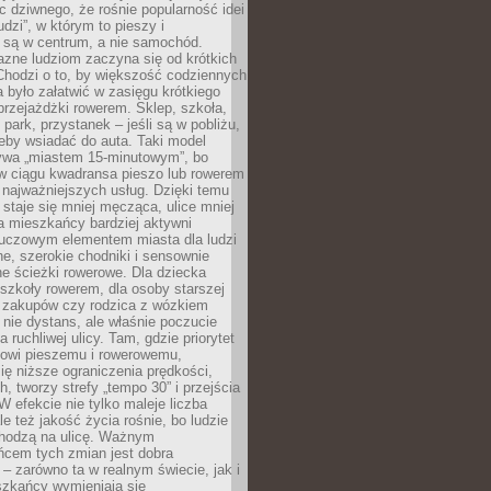
ic dziwnego, że rośnie popularność idei
udzi”, w którym to pieszy i
 są w centrum, a nie samochód.
azne ludziom zaczyna się od krótkich
Chodzi o to, by większość codziennych
było załatwić w zasięgu krótkiego
przejażdżki rowerem. Sklep, szkoła,
 park, przystanek – jeśli są w pobliżu,
eby wsiadać do auta. Taki model
wa „miastem 15-minutowym”, bo
 w ciągu kwadransa pieszo lub rowerem
najważniejszych usług. Dzięki temu
staje się mniej męcząca, ulice mniej
a mieszkańcy bardziej aktywni
Kluczowym elementem miasta dla ludzi
e, szerokie chodniki i sensownie
e ścieżki rowerowe. Dla dziecka
szkoły rowerem, dla osoby starszej
z zakupów czy rodzica z wózkiem
 nie dystans, ale właśnie poczucie
 ruchliwej ulicy. Tam, gdzie priorytet
howi pieszemu i rowerowemu,
ę niższe ograniczenia prędkości,
h, tworzy strefy „tempo 30” i przejścia
W efekcie nie tylko maleje liczba
e też jakość życia rośnie, bo ludzie
chodzą na ulicę. Ważnym
ńcem tych zmian jest dobra
– zarówno ta w realnym świecie, jak i
szkańcy wymieniają się