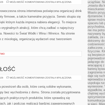
uciążliwe. N
DRINKI
026
MOŻLIWOŚĆ KOMENTOWANIA
ZOSTAŁA WYŁĄCZONA
„miasta dla l
mieszkaniec
owoczesna strona internetowa poświęcona organizacji drink
Miasto przyj
dystansów. 
ty firmowe, a także kameralne przyjęcia. Serwis skupia się
spraw można 
zięki którym każda impreza nabiera elegancji. To miejsce
spaceru lub 
przychodnia,
oryginalnych atrakcji, które chcą zadbać o najwyższy
nie ma potrz
. Nowości to Świat Wódki i Wina i Winnice. Na stronie
nazywany by
zakłada, że
e z mixologią, organizacją wydarzeń oraz tworzeniem
dotrzemy do 
codzienność 
zatłoczone, 
fizycznie. 
CTWO
są bezpieczn
poprowadzon
jadącego do 
wracającej 
ZŁOŚĆ
barierą bywa
zagrożenia na
daje się ruc
TRENDY
026
MOŻLIWOŚĆ KOMENTOWANIA
ZOSTAŁA WYŁĄCZONA
wprowadza si
I
uspokaja ruc
PRZYSZŁOŚĆ
wyniesione. 
 przestrzeń dla osób, które cenią solidne wykonanie,
wypadków, al
upy bez wychodzenia z domu. Strona została przygotowana
chętniej wy
sprzymierze
ących praktycznych produktów, które sprawdzą się
komunikacja 
h, jak i podczas realizacji bardziej zaawansowanych
w sieci. Mie