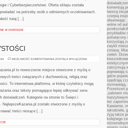
doświadczen
ogie i Cyberbezpieczeństwo. Oferta sklepu została
komentują pr
tworzą inicj
dpowiadać na potrzeby osób o odmiennych oczekiwaniach.
czerpią insp
leźć tutaj […]
obserwując, 
wolne od aut
przekształci
NE W OGRODZIE
przykładów 
poświęcony u
korzystają z
zwykli mies
YSTOŚCI
zmianą. Mias
zieleń. Drze
kieszonkowe 
ŚWIĘTA
026
MOŻLIWOŚĆ KOMENTOWANIA
ZOSTAŁA WYŁĄCZONA
I
estetycznym
UROCZYSTOŚCI
zatrzymują w
Kazania.pl to nowoczesne miejsce stworzone z myślą o
poprawiają 
gdzie pojawia
owych treści związanych z duchowością, religią oraz
spędzają cza
ści. To internetowa platforma, w której czytelnicy mogą
rozmawiają, 
Przestrzeń p
ważania oraz teksty pomagające lepiej odkrywać sens
„salonem mia
doświadczeń. Kategorie na stronie to Święci i
tranzytowym
też zapomina
je. NajlepszeKazania.pl zostało stworzone z myślą o
Kawiarnie, m
rękodzieła, 
znawać treści niosące […]
żyją także p
kolejnego c
ICZE
różnorodnym
miasto zysku