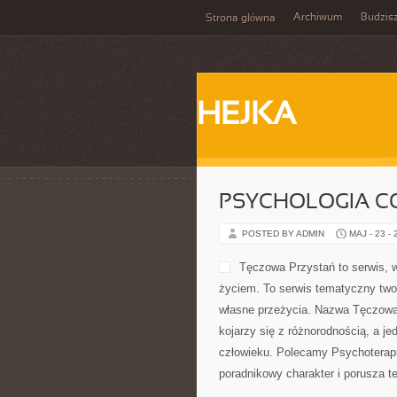
Archiwum
Budzis
Strona główna
HEJKA
PSYCHOLOGIA C
POSTED BY ADMIN
MAJ - 23 -
Tęczowa Przystań to serwis, 
życiem. To serwis tematyczny two
własne przeżycia. Nazwa Tęczowa 
kojarzy się z różnorodnością, a je
człowieku. Polecamy Psychoterapi
poradnikowy charakter i porusza 