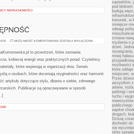
sąsiedzkie, 
pod blokiem
NICY NIERUCHOMOŚCI
budują więzi
infrastruktur
kierunek, w 
mniejsze mi
odwagi polit
TĘPNOŚĆ
mieszkańcam
zmiana nawy
PODRÓŻE
 2026
MOŻLIWOŚĆ KOMENTOWANIA
ZOSTAŁA WYŁĄCZONA
myślenia o p
I
dzień. Jedna
DOSTĘPNOŚĆ
rozwiązania,
aKomorowska.pl to przestrzeń, które zestawia
mniej hałasu
ia, kobiecej energii oraz praktycznych porad. Czytelnicy
przypadkowy
możliwości 
eriały, które wspierają w organizacji dnia. Serwis
które oddaje
yślą o osobach, które doceniają oryginalności oraz harmonii
miejscem, w 
Przez dziesi
źć artykuły dotyczące stylu, dbania o siebie, zdrowego
wszystkim z
arterie, roz
nętrzarskich. Publikacje są opracowywane w sposób
parkingi i e
…]
ruchu i wygo
rowerzystów 
publicznego 
ENIE
wąskie chodn
drogach, bra
Dzisiaj cor
dochodzi do 
się wyczerpa
stres sprawi