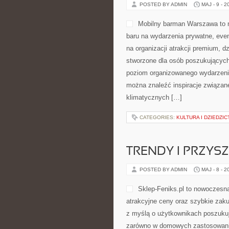
POSTED BY ADMIN
MAJ - 9 - 2
Mobilny barman Warszawa to n
baru na wydarzenia prywatne, even
na organizacji atrakcji premium, d
stworzone dla osób poszukujących 
poziom organizowanego wydarzenia
można znaleźć inspiracje związan
klimatycznych […]
CATEGORIES:
KULTURA I DZIEDZI
TRENDY I PRZYS
POSTED BY ADMIN
MAJ - 8 - 2
Sklep-Feniks.pl to nowoczesna
atrakcyjne ceny oraz szybkie zak
z myślą o użytkownikach poszukuj
zarówno w domowych zastosowaniac