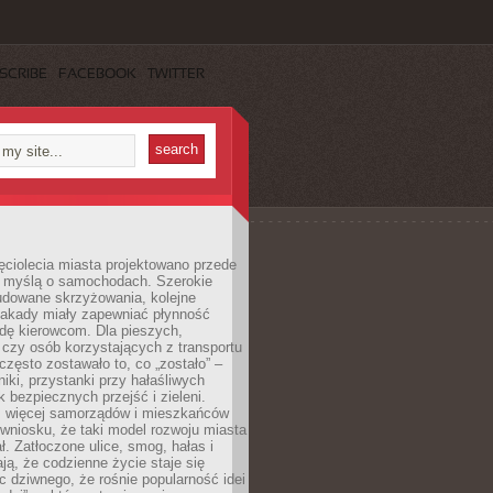
SCRIBE
FACEBOOK
TWITTER
ęciolecia miasta projektowano przede
 myślą o samochodach. Szerokie
budowane skrzyżowania, kolejne
stakady miały zapewniać płynność
dę kierowcom. Dla pieszych,
czy osób korzystających z transportu
często zostawało to, co „zostało” –
iki, przystanki przy hałaśliwych
k bezpiecznych przejść i zieleni.
az więcej samorządów i mieszkańców
wniosku, że taki model rozwoju miasta
ł. Zatłoczone ulice, smog, hałas i
ają, że codzienne życie staje się
ic dziwnego, że rośnie popularność idei