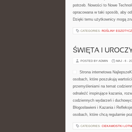
potrzeb. Nowości to Nowe Technol
opracowana w taki sposób, aby o
Dzięki temu użytkownicy mogą zna
CATEGORIES:
ROŚLINY EGZOTYCZ
ŚWIĘTA I UROCZ
POSTED BY ADMIN
MAJ - 6 - 2
Strona internetowa Najlepsze
osobach, które poszukują wartości
przemyśleniami na temat codzienno
odnaleźć inspirujące kazania, roz
codziennych wydarzeń i duchowych 
Błogosławieni i Kazania i Refleks
osobach, które chcą regularnie po
CATEGORIES:
CIEKAWOSTKI LOTN