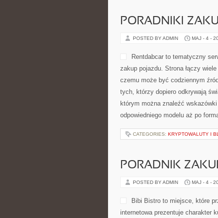
PORADNIKI ZAK
POSTED BY ADMIN
MAJ - 4 - 2
Rentdabcar to tematyczny serw
zakup pojazdu. Strona łączy wiel
czemu może być codziennym źródłem
tych, którzy dopiero odkrywają św
którym można znaleźć wskazówki 
odpowiedniego modelu aż po forma
CATEGORIES:
KRYPTOWALUTY I B
PORADNIK ZAK
POSTED BY ADMIN
MAJ - 4 - 2
Bibi Bistro to miejsce, które
internetowa prezentuje charakter k