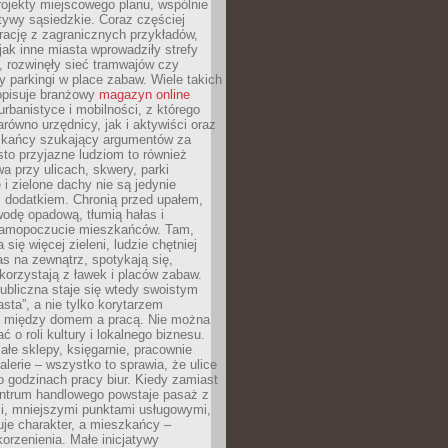
ojekty miejscowego planu, wspólnie
atywy sąsiedzkie. Coraz częściej
irację z zagranicznych przykładów,
jak inne miasta wprowadziły strefy
, rozwinęły sieć tramwajów czy
ły parkingi w place zabaw. Wiele takich
opisuje branżowy
magazyn online
rbanistyce i mobilności, z którego
arówno urzędnicy, jak i aktywiści oraz
zkańcy szukający argumentów za
to przyjazne ludziom to również
wa przy ulicach, skwery, parki
i zielone dachy nie są jedynie
 dodatkiem. Chronią przed upałem,
odę opadową, tłumią hałas i
samopoczucie mieszkańców. Tam,
 się więcej zieleni, ludzie chętniej
s na zewnątrz, spotykają się,
korzystają z ławek i placów zabaw.
ubliczna staje się wtedy swoistym
sta”, a nie tylko korytarzem
 między domem a pracą. Nie można
ć o roli kultury i lokalnego biznesu.
ałe sklepy, księgarnie, pracownie
galerie – wszystko to sprawia, że ulice
o godzinach pracy biur. Kiedy zamiast
entrum handlowego powstaje pasaż z
i, mniejszymi punktami usługowymi,
je charakter, a mieszkańcy –
orzenienia. Małe inicjatywy