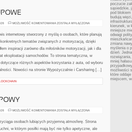
poczucie zak
sąsiedzkie, 
UPOWE
pod blokiem
budują więzi
infrastruktur
PORADNIKI
026
MOŻLIWOŚĆ KOMENTOWANIA
ZOSTAŁA WYŁĄCZONA
kierunek, w 
ZAKUPOWE
mniejsze mi
is internetowy stworzony z myślą o osobach, które planują
odwagi polit
mieszkańcam
e konkretnych tematów związanych z motoryzacją, dzięki
zmiana nawy
myślenia o p
 inspiracji zarówno dla miłośników motoryzacji, jak i dla
dzień. Jedna
iat eksploatacji samochodów. To strona tematyczna, w
rozwiązania,
mniej hałasu
dotyczące różnych aspektów korzystania z auta, od wyboru
przypadkowy
lności. Nowości na stronie Wypożyczalnie i Carsharing […]
możliwości 
które oddaje
miejscem, w 
LOCKCHAIN
UPOWY
PORADNIK
026
MOŻLIWOŚĆ KOMENTOWANIA
ZOSTAŁA WYŁĄCZONA
ZAKUPOWY
 przyciąga osobach lubiących przyjemną atmosferę. Strona
uchni, w którym posiłki mają być nie tylko apetyczne, ale