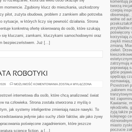
y to rozwiązanie, która dla wielu osób okazuje się
komentują pr
tworzą inicj
ym momencie. Zgubiony klucz do mieszkania, uszkodzony
czerpią insp
cy pilot, zużyta obudowa, problem z zamkiem albo potrzeba
obserwując, 
wolne od aut
sytuacje, w których liczy się pewność działania. Strona
przekształci
przykładów 
entuje konkretną ofertę skierowaną do osób, które szukają
poświęcony u
o się kluczami, zamkami, kluczykami samochodowymi oraz
korzystają z
zwykli mies
ym bezpieczeństwem. Już […]
zmianą. Mias
zieleń. Drze
kieszonkowe 
estetycznym
zatrzymują w
poprawiają 
gdzie pojawia
ATA ROBOTYKI
spędzają cza
rozmawiają, 
NOWINKI
 2026
MOŻLIWOŚĆ KOMENTOWANIA
ZOSTAŁA WYŁĄCZONA
Przestrzeń p
ZE
„salonem mia
ŚWIATA
ROBOTYKI
tranzytowym
estrzeń internetowa dla osób, które chcą analizować świat
też zapomina
ływ na człowieka. Strona została stworzona z myślą o
Kawiarnie, m
rękodzieła, 
ę tym, jak systemy inteligentne zmieniają nasze nawyki. To
żyją także p
kolejnego c
przedstawiana jedynie jako suchy zbiór faktów, ale jako żywy
różnorodnym
opracowania poświęcone zagadnieniom, które jeszcze
miasto zysku
poczucie zak
teraturą science fiction, a […]