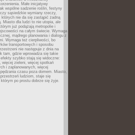
orzenienia. Małe inicjatywy
jak wspólne sadzenie roślin, festyny
 czy sąsiedzkie wymiany rzeczy,
, których nie da się zastąpić żadną
ą. Miasto dla ludzi to nie utopia, ale
którym już podążają metropolie i
ejscowości na całym świecie. Wymaga
ycznej, mądrego planowania i dialogu z
i. Wymaga też cierpliwości, bo
ków transportowych i sposobu
rzestrzeni nie następuje z dnia na
k tam, gdzie wprowadza się takie
 efekty szybko stają się widoczne:
, więcej zieleni, więcej spotkań
ch i zaplanowanych, więcej
spędzania czasu poza domem. Miasto,
 przestrzeń ludziom, staje się
którym po prostu dobrze się żyje.