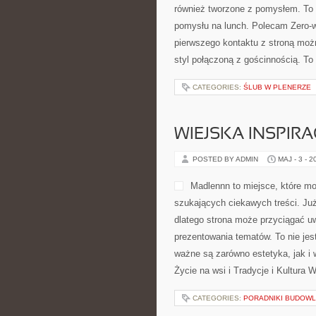
również tworzone z pomysłem. To 
pomysłu na lunch. Polecam Zero-w
pierwszego kontaktu z stroną możn
styl połączoną z gościnnością. To 
CATEGORIES:
ŚLUB W PLENERZE
WIEJSKA INSPIRA
POSTED BY ADMIN
MAJ - 3 - 2
Madlennn to miejsce, które mo
szukających ciekawych treści. Ju
dlatego strona może przyciągać u
prezentowania tematów. To nie jest
ważne są zarówno estetyka, jak i 
Życie na wsi i Tradycje i Kultura 
CATEGORIES:
PORADNIKI BUDOW