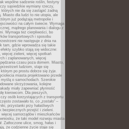
jak wspólne sadzenie roślin, festyny
 czy sąsiedzkie wymiany rzeczy,
, których nie da się zastąpić żadną
ą. Miasto dla ludzi to nie utopia, ale
którym już podążają metropolie i
ejscowości na całym świecie. Wymaga
ycznej, mądrego planowania i dialogu z
i. Wymaga też cierpliwości, bo
ków transportowych i sposobu
rzestrzeni nie następuje z dnia na
k tam, gdzie wprowadza się takie
 efekty szybko stają się widoczne:
, więcej zieleni, więcej spotkań
ch i zaplanowanych, więcej
spędzania czasu poza domem. Miasto,
 przestrzeń ludziom, staje się
którym po prostu dobrze się żyje.
ęciolecia miasta projektowano przede
 myślą o samochodach. Szerokie
budowane skrzyżowania, kolejne
stakady miały zapewniać płynność
dę kierowcom. Dla pieszych,
czy osób korzystających z transportu
często zostawało to, co „zostało” –
iki, przystanki przy hałaśliwych
k bezpiecznych przejść i zieleni.
az więcej samorządów i mieszkańców
wniosku, że taki model rozwoju miasta
ł. Zatłoczone ulice, smog, hałas i
ają, że codzienne życie staje się