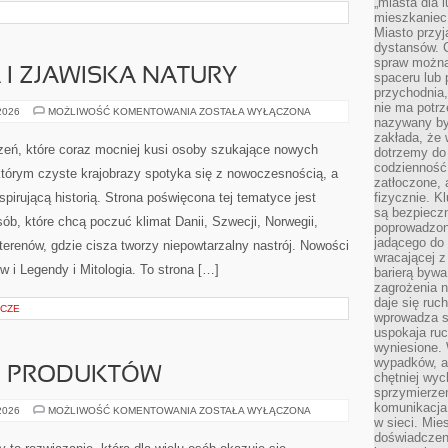
„miasta dla l
mieszkaniec
Miasto przyj
dystansów. 
spraw można 
I ZJAWISKA NATURY
spaceru lub 
przychodnia,
nie ma potrz
ZORZA
 2026
MOŻLIWOŚĆ KOMENTOWANIA
ZOSTAŁA WYŁĄCZONA
nazywany by
POLARNA
I
zakłada, że
ZJAWISKA
zeń, które coraz mocniej kusi osoby szukające nowych
dotrzemy do 
NATURY
codzienność 
którym czyste krajobrazy spotyka się z nowoczesnością, a
zatłoczone, 
pirującą historią. Strona poświęcona tej tematyce jest
fizycznie. 
są bezpieczn
b, które chcą poczuć klimat Danii, Szwecji, Norwegii,
poprowadzon
jadącego do 
h terenów, gdzie cisza tworzy niepowtarzalny nastrój. Nowości
wracającej 
ów i Legendy i Mitologia. To strona […]
barierą bywa
zagrożenia na
daje się ruc
ICZE
wprowadza si
uspokaja ruc
wyniesione. 
wypadków, al
JE PRODUKTÓW
chętniej wy
sprzymierze
komunikacja 
TESTY
 2026
MOŻLIWOŚĆ KOMENTOWANIA
ZOSTAŁA WYŁĄCZONA
I
w sieci. Mie
RECENZJE
doświadczen
PRODUKTÓW