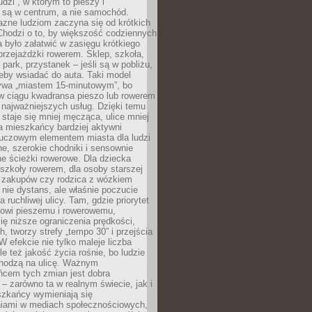
udzi”, w którym to pieszy i
 są w centrum, a nie samochód.
azne ludziom zaczyna się od krótkich
Chodzi o to, by większość codziennych
było załatwić w zasięgu krótkiego
przejażdżki rowerem. Sklep, szkoła,
 park, przystanek – jeśli są w pobliżu,
eby wsiadać do auta. Taki model
wa „miastem 15-minutowym”, bo
 w ciągu kwadransa pieszo lub rowerem
najważniejszych usług. Dzięki temu
staje się mniej męcząca, ulice mniej
a mieszkańcy bardziej aktywni
Kluczowym elementem miasta dla ludzi
e, szerokie chodniki i sensownie
e ścieżki rowerowe. Dla dziecka
szkoły rowerem, dla osoby starszej
z zakupów czy rodzica z wózkiem
 nie dystans, ale właśnie poczucie
 ruchliwej ulicy. Tam, gdzie priorytet
howi pieszemu i rowerowemu,
ę niższe ograniczenia prędkości,
h, tworzy strefy „tempo 30” i przejścia
W efekcie nie tylko maleje liczba
e też jakość życia rośnie, bo ludzie
chodzą na ulicę. Ważnym
ńcem tych zmian jest dobra
– zarówno ta w realnym świecie, jak i
szkańcy wymieniają się
iami w mediach społecznościowych,