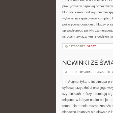
Profesjonalne dorabianie klucz
praktyczna w najmniej oczekiwan
kluczyk samochodowy, niedziałają
wykonania zapasowego kompletu to 
poświęcona dorabianiu kluczy prez
sprawdzonego punktu zajmująceg
usługami związanymi z codzienn
CATEGORIES:
SPORT
NOWINKI ZE ŚWI
POSTED BY ADMIN
MAJ - 20 -
Augmentyka to inspirująca prz
cyfrowej przyszłości oraz jego wp
czytelnikach, którzy interesują si
miejsce, w którym nauka nie jest 
temat. Na stronie można znaleźć 
niedawno kojarzyły się głównie z li