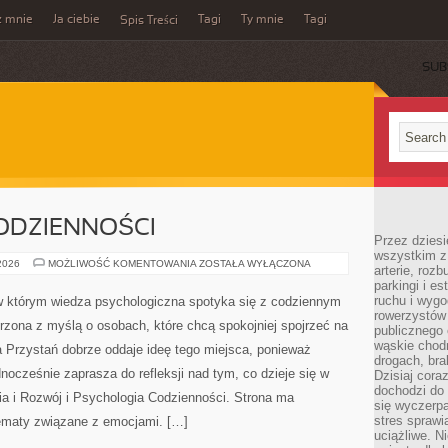
z mnie
Ja ciebie
Tagi
Ty mnie
Tagi
Spis Treści
SUB
ODZIENNOŚCI
Przez dziesi
wszystkim z
PSYCHOLOGIA
 2026
MOŻLIWOŚĆ KOMENTOWANIA
ZOSTAŁA WYŁĄCZONA
arterie, roz
CODZIENNOŚCI
parkingi i e
ruchu i wygo
w którym wiedza psychologiczna spotyka się z codziennym
rowerzystów 
rzona z myślą o osobach, które chcą spokojniej spojrzeć na
publicznego 
wąskie chodn
Przystań dobrze oddaje ideę tego miejsca, ponieważ
drogach, bra
dnocześnie zaprasza do refleksji nad tym, co dzieje się w
Dzisiaj cor
dochodzi do 
a i Rozwój i Psychologia Codzienności. Strona ma
się wyczerpa
stres sprawi
tematy związane z emocjami. […]
uciążliwe. N