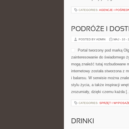
CATEGORIES:
AGENCJE I POŚRED
PODRÓŻE I DOS
POSTED BY ADMIN
MAJ - 10 -
Portal tworzony pod marką Olg
zainteresowanie do świadomego życ
mogą znaleźć tutaj rozbudowane mat
internetowy została stworzona z m
i balansu. W serwisie można znale
stylu życia, a także inspiracji w
zrozumiały, dzięki czemu każda [
CATEGORIES:
SPRZĘT I WYPOSAŻ
DRINKI