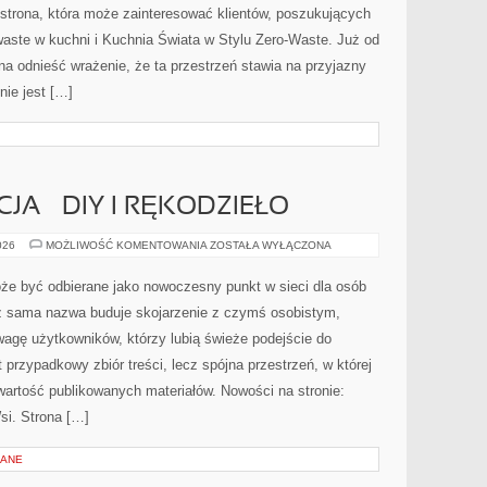
strona, która może zainteresować klientów, poszukujących
aste w kuchni i Kuchnia Świata w Stylu Zero-Waste. Już od
a odnieść wrażenie, że ta przestrzeń stawia na przyjazny
nie jest […]
CJA – DIY I RĘKODZIEŁO
WIEJSKA
026
MOŻLIWOŚĆ KOMENTOWANIA
ZOSTAŁA WYŁĄCZONA
INSPIRACJA
–
DIY
że być odbierane jako nowoczesny punkt w sieci dla osób
I
RĘKODZIEŁO
ż sama nazwa buduje skojarzenie z czymś osobistym,
wagę użytkowników, którzy lubią świeże podejście do
 przypadkowy zbiór treści, lecz spójna przestrzeń, w której
wartość publikowanych materiałów. Nowości na stronie:
Wsi. Strona […]
LANE