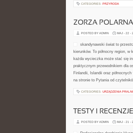
CATEGORIES:
PRZYRODA
ZORZA POLARNA 
POSTED BY ADMIN
MAJ - 22 -
skandynawski świat to przestr
kierunków. To północny region, w 
każda wycieczka może stać się ins
praktycznym przewodnikiem dla osó
Finlandii, Islandii oraz północnyc
na stronie to Pytania od czytelnik
CATEGORIES:
URZĄDZENIA PRALN
TESTY I RECENZ
POSTED BY ADMIN
MAJ - 21 -