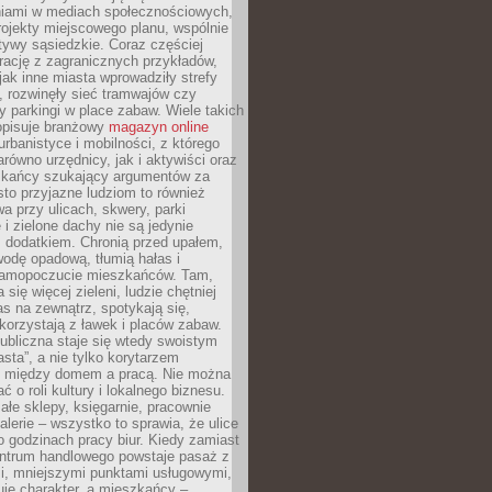
iami w mediach społecznościowych,
ojekty miejscowego planu, wspólnie
atywy sąsiedzkie. Coraz częściej
irację z zagranicznych przykładów,
jak inne miasta wprowadziły strefy
, rozwinęły sieć tramwajów czy
ły parkingi w place zabaw. Wiele takich
opisuje branżowy
magazyn online
rbanistyce i mobilności, z którego
arówno urzędnicy, jak i aktywiści oraz
zkańcy szukający argumentów za
to przyjazne ludziom to również
wa przy ulicach, skwery, parki
i zielone dachy nie są jedynie
 dodatkiem. Chronią przed upałem,
odę opadową, tłumią hałas i
samopoczucie mieszkańców. Tam,
 się więcej zieleni, ludzie chętniej
s na zewnątrz, spotykają się,
korzystają z ławek i placów zabaw.
ubliczna staje się wtedy swoistym
sta”, a nie tylko korytarzem
 między domem a pracą. Nie można
ć o roli kultury i lokalnego biznesu.
ałe sklepy, księgarnie, pracownie
galerie – wszystko to sprawia, że ulice
o godzinach pracy biur. Kiedy zamiast
entrum handlowego powstaje pasaż z
i, mniejszymi punktami usługowymi,
je charakter, a mieszkańcy –