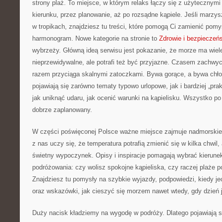
strony plaż. To miejsce, w którym relaks łączy się z użytecznym
kierunku, przez planowanie, aż po rozsądne kąpiele. Jeśli marzy
w tropikach, znajdziesz tu treści, które pomogą Ci zamienić pom
harmonogram. Nowe kategorie na stronie to
Zdrowie i bezpieczeń
wybrzeży. Główną ideą serwisu jest pokazanie, że morze ma wiel
nieprzewidywalne, ale potrafi też być przyjazne. Czasem zachwy
razem przyciąga skalnymi zatoczkami. Bywa gorące, a bywa chło
pojawiają się zarówno tematy typowo urlopowe, jak i bardziej „pra
jak uniknąć udaru, jak ocenić warunki na kąpielisku. Wszystko po
dobrze zaplanowany.
W części poświęconej Polsce ważne miejsce zajmuje nadmorskie k
z nas uczy się, że temperatura potrafią zmienić się w kilka chwi
świetny wypoczynek. Opisy i inspiracje pomagają wybrać kierune
podróżowania: czy wolisz spokojne kąpieliska, czy raczej plaże 
Znajdziesz tu pomysły na szybkie wyjazdy, podpowiedzi, kiedy je
oraz wskazówki, jak cieszyć się morzem nawet wtedy, gdy dzień j
Duży nacisk kładziemy na wygodę w podróży. Dlatego pojawiają si