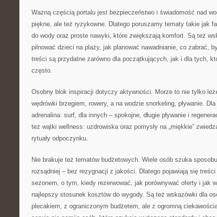
Ważną częścią portalu jest bezpieczeństwo i świadomość nad wod
piękne, ale też ryzykowne. Dlatego poruszamy tematy takie jak 
do wody oraz proste nawyki, które zwiększają komfort. Są też wsk
pilnować dzieci na plaży, jak planować nawadnianie, co zabrać, b
treści są przydatne zarówno dla początkujących, jak i dla tych, 
często.
Osobny blok inspiracji dotyczy aktywności. Morze to nie tylko leż
wędrówki brzegiem, rowery, a na wodzie snorkeling, pływanie. Dla
adrenalina: surf, dla innych – spokojne, długie pływanie i regenera
też wątki wellness: uzdrowiska oraz pomysły na „miękkie” zwiedza
rytuały odpoczynku.
Nie brakuje też tematów budżetowych. Wiele osób szuka sposobu
rozsądniej – bez rezygnacji z jakości. Dlatego pojawiają się treś
sezonem, o tym, kiedy rezerwować, jak porównywać oferty i jak w
najlepszy stosunek kosztów do wygody. Są też wskazówki dla osó
plecakiem, z ograniczonym budżetem, ale z ogromną ciekawością ś