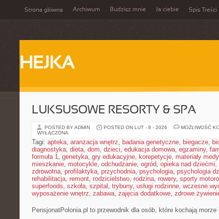
Archiwum
Budzisz mnie
Ja ciebie
Strona główna
Spis Treści
HEJKA
LUKSUSOWE RESORTY & SPA
POSTED BY ADMIN
POSTED ON LUT - 8 - 2026
MOŻLIWOŚĆ K
WYŁĄCZONA
Tagi:
apteka
,
aranżacja wnętrz
,
badania genetyczne
,
biegacze
,
bi
diagnostyka
,
dieta
,
dom
,
dzieci
,
edukacja domowa
,
egzaminy
,
far
formuła 1
,
genetyka
,
gry edukacyjne
,
korepetycje
,
materiały med
mieszkanie
,
motocykle
,
odchudzanie
,
ogród
,
opieka nad dziećmi
,
zdrowotna
,
profilaktyka
,
przychodnia
,
psychologia
,
psychologia dz
rehabilitacja
,
remont
,
rodzicielstwo
,
rodzina
,
rowery
,
sporty motor
superfoods
,
szkoła
,
szpital
,
trybuny
,
usługi rodzinne
,
wczesne wy
wyposażenie wnętrz
,
zabawa
,
zajęcia dodatkowe
,
zdrowe żywieni
PensjonatPolonia.pl to przewodnik dla osób, które kochają morze