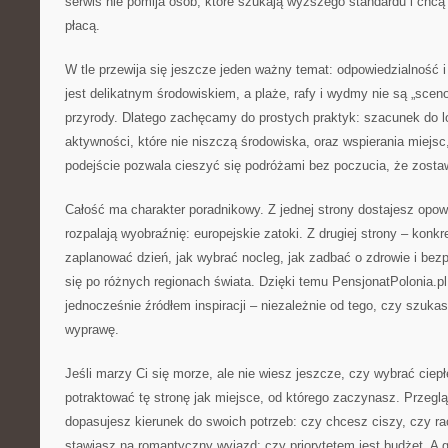
serwis nie pomija osób, które szukają wyższego standardu i chcą 
płacą.
W tle przewija się jeszcze jeden ważny temat: odpowiedzialność
jest delikatnym środowiskiem, a plaże, rafy i wydmy nie są „sceno
przyrody. Dlatego zachęcamy do prostych praktyk: szacunek do l
aktywności, które nie niszczą środowiska, oraz wspierania miejsc,
podejście pozwala cieszyć się podróżami bez poczucia, że zostaw
Całość ma charakter poradnikowy. Z jednej strony dostajesz opowi
rozpalają wyobraźnię: europejskie zatoki. Z drugiej strony – konkr
zaplanować dzień, jak wybrać nocleg, jak zadbać o zdrowie i bez
się po różnych regionach świata. Dzięki temu PensjonatPolonia.p
jednocześnie źródłem inspiracji – niezależnie od tego, czy szuk
wyprawę.
Jeśli marzy Ci się morze, ale nie wiesz jeszcze, czy wybrać ciep
potraktować tę stronę jak miejsce, od którego zaczynasz. Przegląd
dopasujesz kierunek do swoich potrzeb: czy chcesz ciszy, czy ra
stawiasz na romantyczny wyjazd; czy priorytetem jest budżet. A 