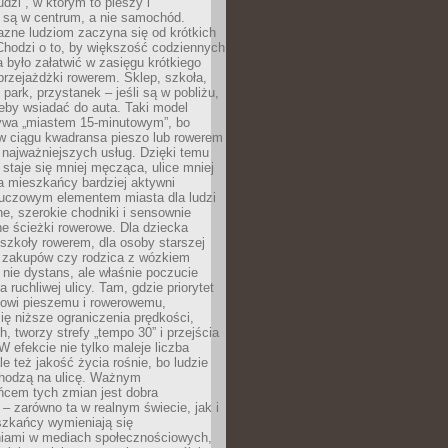
udzi”, w którym to pieszy i
 są w centrum, a nie samochód.
azne ludziom zaczyna się od krótkich
Chodzi o to, by większość codziennych
było załatwić w zasięgu krótkiego
przejażdżki rowerem. Sklep, szkoła,
 park, przystanek – jeśli są w pobliżu,
eby wsiadać do auta. Taki model
wa „miastem 15-minutowym”, bo
 w ciągu kwadransa pieszo lub rowerem
najważniejszych usług. Dzięki temu
staje się mniej męcząca, ulice mniej
a mieszkańcy bardziej aktywni
Kluczowym elementem miasta dla ludzi
e, szerokie chodniki i sensownie
e ścieżki rowerowe. Dla dziecka
szkoły rowerem, dla osoby starszej
z zakupów czy rodzica z wózkiem
 nie dystans, ale właśnie poczucie
 ruchliwej ulicy. Tam, gdzie priorytet
howi pieszemu i rowerowemu,
ę niższe ograniczenia prędkości,
h, tworzy strefy „tempo 30” i przejścia
W efekcie nie tylko maleje liczba
e też jakość życia rośnie, bo ludzie
chodzą na ulicę. Ważnym
ńcem tych zmian jest dobra
– zarówno ta w realnym świecie, jak i
szkańcy wymieniają się
iami w mediach społecznościowych,