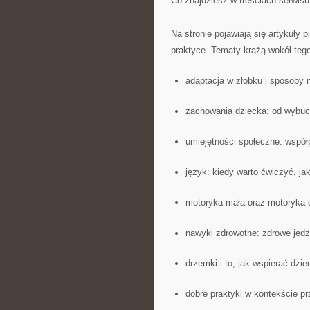
Co znajdziesz w treściach serwisu
Na stronie pojawiają się artykuły
praktyce. Tematy krążą wokół tego,
adaptacja w żłobku i sposoby n
zachowania dziecka: od wybuc
umiejętności społeczne: współ
język: kiedy warto ćwiczyć, ja
motoryka mała oraz motoryka 
nawyki zdrowotne: zdrowe jedz
drzemki i to, jak wspierać dzi
dobre praktyki w kontekście p