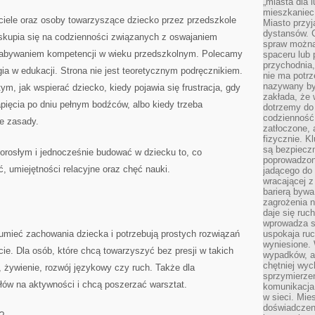
„miasta dla l
mieszkaniec
iele oraz osoby towarzyszące dziecko przez przedszkole
Miasto przyj
dystansów. 
 skupia się na codzienności związanych z oswajaniem
spraw można 
 nabywaniem kompetencji w wieku przedszkolnym. Polecamy
spaceru lub 
przychodnia,
ia w edukacji. Strona nie jest teoretycznym podręcznikiem.
nie ma potrz
nazywany by
m, jak wspierać dziecko, kiedy pojawia się frustracja, gdy
zakłada, że
pięcia po dniu pełnym bodźców, albo kiedy trzeba
dotrzemy do 
codzienność 
e zasady.
zatłoczone, 
fizycznie. 
są bezpieczn
 dorosłym i jednocześnie budować w dziecku to, co
poprowadzon
, umiejętności relacyjne oraz chęć nauki.
jadącego do 
wracającej 
barierą bywa
zagrożenia na
daje się ruc
wprowadza si
ozumieć zachowania dziecka i potrzebują prostych rozwiązań
uspokaja ruc
wyniesione. 
cie. Dla osób, które chcą towarzyszyć bez presji w takich
wypadków, al
chętniej wy
 żywienie, rozwój językowy czy ruch. Także dla
sprzymierze
łów na aktywności i chcą poszerzać warsztat.
komunikacja 
w sieci. Mie
doświadczen