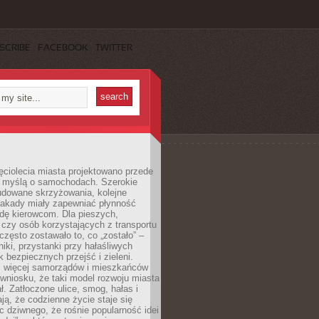
SCRIBE
FACEBOOK
TWITTER
ęciolecia miasta projektowano przede
 myślą o samochodach. Szerokie
budowane skrzyżowania, kolejne
stakady miały zapewniać płynność
dę kierowcom. Dla pieszych,
czy osób korzystających z transportu
często zostawało to, co „zostało” –
iki, przystanki przy hałaśliwych
k bezpiecznych przejść i zieleni.
az więcej samorządów i mieszkańców
wniosku, że taki model rozwoju miasta
ł. Zatłoczone ulice, smog, hałas i
ają, że codzienne życie staje się
ic dziwnego, że rośnie popularność idei