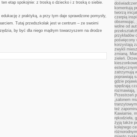
ten etap spokojnie: z troską o dziecko i z troską o siebie.
doświadczen
komentują pr
tworzą inicj
y edukację z praktyką, a przy tym daje sprawdzone pomysły,
czerpią insp
obserwując, 
sparciem. Tutaj przedszkolak jest w centrum – ze swoimi
wolne od aut
arzędzia, by być dla niego mądrym towarzyszem na drodze
przekształci
przykładów 
poświęcony u
korzystają z
zwykli mies
zmianą. Mias
zieleń. Drze
kieszonkowe 
estetycznym
zatrzymują w
poprawiają 
gdzie pojawia
spędzają cza
rozmawiają, 
Przestrzeń p
„salonem mia
tranzytowym
też zapomina
Kawiarnie, m
rękodzieła, 
żyją także p
kolejnego c
różnorodnym
miasto zysku