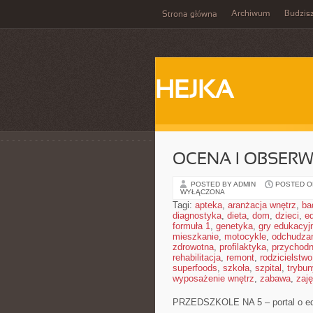
Archiwum
Budzis
Strona główna
HEJKA
OCENA I OBSER
POSTED BY ADMIN
POSTED ON
WYŁĄCZONA
Tagi:
apteka
,
aranżacja wnętrz
,
ba
diagnostyka
,
dieta
,
dom
,
dzieci
,
e
formuła 1
,
genetyka
,
gry edukacyj
mieszkanie
,
motocykle
,
odchudza
zdrowotna
,
profilaktyka
,
przychodn
rehabilitacja
,
remont
,
rodzicielstwo
superfoods
,
szkoła
,
szpital
,
trybun
wyposażenie wnętrz
,
zabawa
,
zaj
PRZEDSZKOLE NA 5 – portal o ed