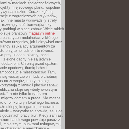
iami w mediach społecznościowych,
ojekty miejscowego planu, wspólnie
atywy sąsiedzkie. Coraz częściej
irację z zagranicznych przykładów,
jak inne miasta wprowadziły strefy
, rozwinęły sieć tramwajów czy
ły parkingi w place zabaw. Wiele takich
opisuje branżowy
magazyn online
rbanistyce i mobilności, z którego
arówno urzędnicy, jak i aktywiści oraz
zkańcy szukający argumentów za
to przyjazne ludziom to również
wa przy ulicach, skwery, parki
i zielone dachy nie są jedynie
 dodatkiem. Chronią przed upałem,
odę opadową, tłumią hałas i
samopoczucie mieszkańców. Tam,
 się więcej zieleni, ludzie chętniej
s na zewnątrz, spotykają się,
korzystają z ławek i placów zabaw.
ubliczna staje się wtedy swoistym
sta”, a nie tylko korytarzem
 między domem a pracą. Nie można
ć o roli kultury i lokalnego biznesu.
ałe sklepy, księgarnie, pracownie
galerie – wszystko to sprawia, że ulice
o godzinach pracy biur. Kiedy zamiast
entrum handlowego powstaje pasaż z
i, mniejszymi punktami usługowymi,
je charakter, a mieszkańcy –