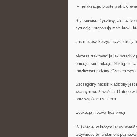
relaksacja: proste praktyki uw
Styl serwisu: życzliwy, ale też k
sytuację i proponują małe kroki, 
Jak możesz korzystać ze strony n
Możesz traktować ją jak poradnik 
emocje, sen, relacje. Następnie cz
możliwości rodziny. Czasem wysta
Szczególny nacisk kładziony jest 
własnym wrażliwością. Dlatego w t
oraz wspólne ustalenia.
Edukacja i rozwój bez presji
W świecie, w którym łatwo wpaść
aktywność to fundament poznawani