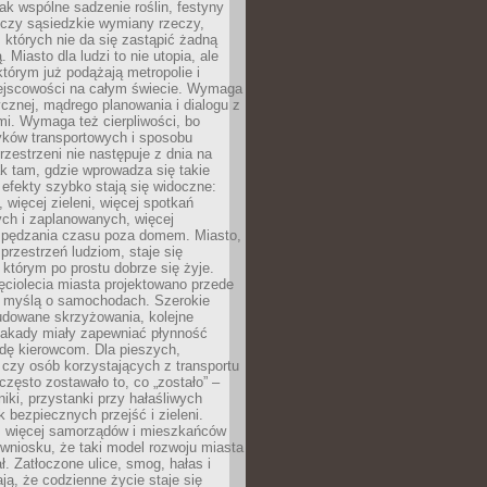
jak wspólne sadzenie roślin, festyny
 czy sąsiedzkie wymiany rzeczy,
, których nie da się zastąpić żadną
ą. Miasto dla ludzi to nie utopia, ale
którym już podążają metropolie i
ejscowości na całym świecie. Wymaga
ycznej, mądrego planowania i dialogu z
i. Wymaga też cierpliwości, bo
ków transportowych i sposobu
rzestrzeni nie następuje z dnia na
k tam, gdzie wprowadza się takie
 efekty szybko stają się widoczne:
, więcej zieleni, więcej spotkań
ch i zaplanowanych, więcej
spędzania czasu poza domem. Miasto,
 przestrzeń ludziom, staje się
którym po prostu dobrze się żyje.
ęciolecia miasta projektowano przede
 myślą o samochodach. Szerokie
budowane skrzyżowania, kolejne
stakady miały zapewniać płynność
dę kierowcom. Dla pieszych,
czy osób korzystających z transportu
często zostawało to, co „zostało” –
iki, przystanki przy hałaśliwych
k bezpiecznych przejść i zieleni.
az więcej samorządów i mieszkańców
wniosku, że taki model rozwoju miasta
ł. Zatłoczone ulice, smog, hałas i
ają, że codzienne życie staje się