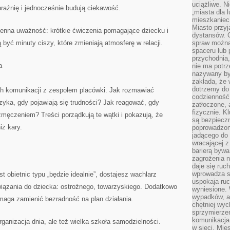
uciążliwe. N
raźnię i jednocześnie budują ciekawość.
„miasta dla l
mieszkaniec
Miasto przyj
enna uważność: krótkie ćwiczenia pomagające dziecku i
dystansów. 
być minuty ciszy, które zmieniają atmosferę w relacji.
spraw można 
spaceru lub 
przychodnia,
a
nie ma potrz
nazywany by
zakłada, że
dotrzemy do 
h komunikacji z zespołem placówki. Jak rozmawiać
codzienność 
yka, gdy pojawiają się trudności? Jak reagować, gdy
zatłoczone, 
fizycznie. 
zmęczeniem? Treści porządkują te wątki i pokazują, że
są bezpieczn
iż kary.
poprowadzon
jadącego do 
wracającej 
barierą bywa
zagrożenia na
daje się ruc
wprowadza si
 obietnic typu „będzie idealnie”, dostajesz wachlarz
uspokaja ruc
ązania do dziecka: ostrożnego, towarzyskiego. Dodatkowo
wyniesione. 
wypadków, al
omaga zamienić bezradność na plan działania.
chętniej wy
sprzymierze
komunikacja 
organizacja dnia, ale też wielka szkoła samodzielności.
w sieci. Mie