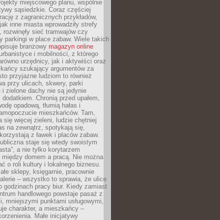
ojekty miejscowego planu, wspólnie
atywy sąsiedzkie. Coraz częściej
irację z zagranicznych przykładów,
jak inne miasta wprowadziły strefy
, rozwinęły sieć tramwajów czy
ły parkingi w place zabaw. Wiele takich
opisuje branżowy
magazyn online
rbanistyce i mobilności, z którego
arówno urzędnicy, jak i aktywiści oraz
zkańcy szukający argumentów za
to przyjazne ludziom to również
wa przy ulicach, skwery, parki
i zielone dachy nie są jedynie
 dodatkiem. Chronią przed upałem,
odę opadową, tłumią hałas i
samopoczucie mieszkańców. Tam,
 się więcej zieleni, ludzie chętniej
s na zewnątrz, spotykają się,
korzystają z ławek i placów zabaw.
ubliczna staje się wtedy swoistym
sta”, a nie tylko korytarzem
 między domem a pracą. Nie można
ć o roli kultury i lokalnego biznesu.
ałe sklepy, księgarnie, pracownie
galerie – wszystko to sprawia, że ulice
o godzinach pracy biur. Kiedy zamiast
entrum handlowego powstaje pasaż z
i, mniejszymi punktami usługowymi,
je charakter, a mieszkańcy –
orzenienia. Małe inicjatywy