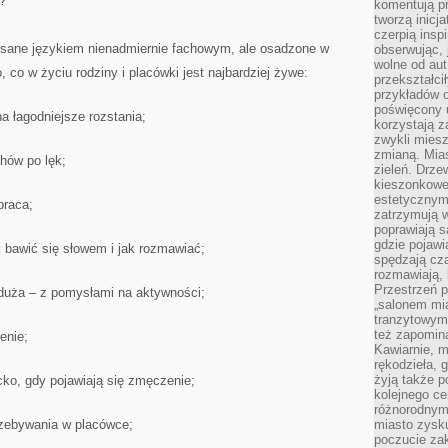
?
komentują pr
tworzą inicj
czerpią insp
 pisane językiem nienadmiernie fachowym, ale osadzone w
obserwując, 
wolne od aut
 co w życiu rodziny i placówki jest najbardziej żywe:
przekształci
przykładów 
poświęcony u
a łagodniejsze rozstania;
korzystają z
zwykli mies
zmianą. Mias
hów po lęk;
zieleń. Drze
kieszonkowe 
estetycznym
praca;
zatrzymują w
poprawiają 
gdzie pojawia
k bawić się słowem i jak rozmawiać;
spędzają cza
rozmawiają, 
Przestrzeń p
duża – z pomysłami na aktywności;
„salonem mia
tranzytowym
też zapomina
enie;
Kawiarnie, m
rękodzieła, 
żyją także p
ecko, gdy pojawiają się zmęczenie;
kolejnego c
różnorodnym
rzebywania w placówce;
miasto zysku
poczucie zak