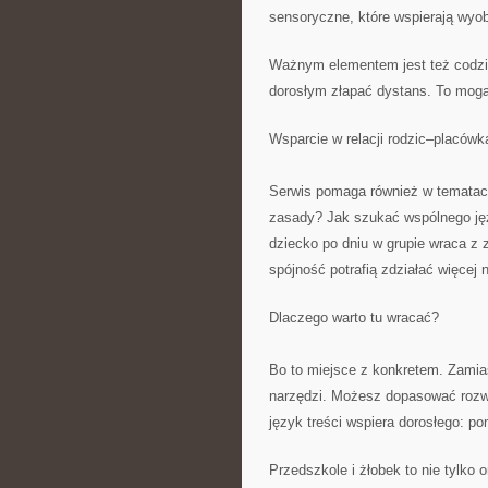
sensoryczne, które wspierają wyob
Ważnym elementem jest też codzi
dorosłym złapać dystans. To mogą 
Wsparcie w relacji rodzic–placówk
Serwis pomaga również w tematac
zasady? Jak szukać wspólnego jęz
dziecko po dniu w grupie wraca z 
spójność potrafią zdziałać więcej n
Dlaczego warto tu wracać?
Bo to miejsce z konkretem. Zamiast
narzędzi. Możesz dopasować rozwi
język treści wspiera dorosłego: p
Przedszkole i żłobek to nie tylko 