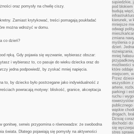
sąsiedzkie, 
ażności oraz pomysły na chwilę ciszy.
pod blokiem
budują więzi
infrastruktur
kierunek, w 
onkretny. Zamiast krytykować, treści pomagają poukładać
mniejsze mi
które można wdrożyć w domu.
odwagi polit
mieszkańcam
zmiana nawy
a co dzień?
myślenia o p
dzień. Jedna
rozwiązania,
pod ręką. Gdy pojawia się wyzwanie, wybierasz obszar:
mniej hałasu
przypadkowy
ytasz i wybierasz to, co pasuje do wieku dziecka oraz do
możliwości 
rczy jedna podpowiedź, by zyskać mniej napięcia.
które oddaje
miejscem, w 
Przez dziesi
na to, by dziecko było postrzegane jako indywidualność z
wszystkim z
arterie, roz
reściach powracają motywy: bliskość, granice, akceptacja
parkingi i e
ruchu i wygo
rowerzystów 
publicznego 
wąskie chodn
drogach, bra
Dzisiaj cor
dochodzi do 
 w gonitwę, serwis przypomina o równowadze: że swobodna
się wyczerpa
a świata. Dlatego pojawiają się pomysły na aktywności
stres sprawi