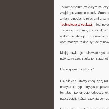
To kompendium, w którym nauczyc
znajdą przystępne porady. Strona
zmian, emocjami, relacjami oraz
Technologia w edukacji
i Technolog
To raczej codzienny pomocnik po ty
w domu następuje rozładowanie na
wytłumaczyć trudną sytuację: now
Misją serwisu jest ułatwiać myśli
najważniejsze: zaufanie, zaradność
Dla kogo jest ta strona?
Dla bliskich, którzy chcą lepiej r
na sytuacje typu: kryzys po powro
tematach jak emocje, odpoczynek,
nauczycieli, którzy szukają pomys