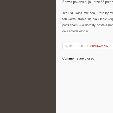
Serwis pokazuje, jak przejść przez 
Jeśli szukasz miejsca, które łącz
ten wortal stanie się dla Ciebie w
potrzebami – a dorosły dostaje n
do samodzielności.
CATEGORIES:
TECHNIKA JAZDY
Comments are closed.