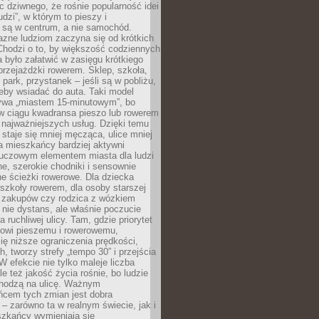
ic dziwnego, że rośnie popularność idei
udzi”, w którym to pieszy i
 są w centrum, a nie samochód.
azne ludziom zaczyna się od krótkich
Chodzi o to, by większość codziennych
było załatwić w zasięgu krótkiego
przejażdżki rowerem. Sklep, szkoła,
 park, przystanek – jeśli są w pobliżu,
eby wsiadać do auta. Taki model
wa „miastem 15-minutowym”, bo
 w ciągu kwadransa pieszo lub rowerem
najważniejszych usług. Dzięki temu
staje się mniej męcząca, ulice mniej
a mieszkańcy bardziej aktywni
Kluczowym elementem miasta dla ludzi
e, szerokie chodniki i sensownie
e ścieżki rowerowe. Dla dziecka
szkoły rowerem, dla osoby starszej
z zakupów czy rodzica z wózkiem
 nie dystans, ale właśnie poczucie
 ruchliwej ulicy. Tam, gdzie priorytet
howi pieszemu i rowerowemu,
ę niższe ograniczenia prędkości,
h, tworzy strefy „tempo 30” i przejścia
W efekcie nie tylko maleje liczba
e też jakość życia rośnie, bo ludzie
chodzą na ulicę. Ważnym
ńcem tych zmian jest dobra
– zarówno ta w realnym świecie, jak i
szkańcy wymieniają się