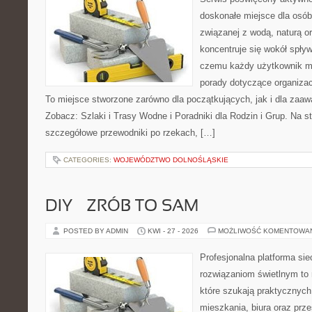
doskonałe miejsce dla osób
związanej z wodą, naturą o
koncentruje się wokół spły
czemu każdy użytkownik m
porady dotyczące organizac
To miejsce stworzone zarówno dla początkujących, jak i dla zaa
Zobacz: Szlaki i Trasy Wodne i Poradniki dla Rodzin i Grup. Na 
szczegółowe przewodniki po rzekach, […]
CATEGORIES:
WOJEWÓDZTWO DOLNOŚLĄSKIE
DIY – ZRÓB TO SAM
POSTED BY ADMIN
KWI - 27 - 2026
MOŻLIWOŚĆ KOMENTOWA
Profesjonalna platforma si
rozwiązaniom świetlnym to 
które szukają praktycznych 
mieszkania, biura oraz prz