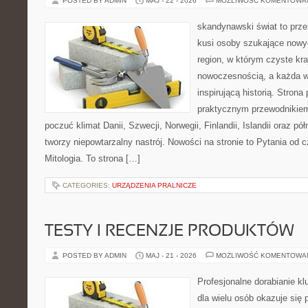
POSTED BY ADMIN
MAJ - 22 - 2026
MOŻLIWOŚĆ KOMENTOWA
skandynawski świat to prze
kusi osoby szukające nowy
region, w którym czyste kra
nowoczesnością, a każda w
inspirującą historią. Strona
praktycznym przewodnikiem
poczuć klimat Danii, Szwecji, Norwegii, Finlandii, Islandii oraz p
tworzy niepowtarzalny nastrój. Nowości na stronie to Pytania od c
Mitologia. To strona […]
CATEGORIES:
URZĄDZENIA PRALNICZE
TESTY I RECENZJE PRODUKTÓW
POSTED BY ADMIN
MAJ - 21 - 2026
MOŻLIWOŚĆ KOMENTOWA
Profesjonalne dorabianie kl
dla wielu osób okazuje się 