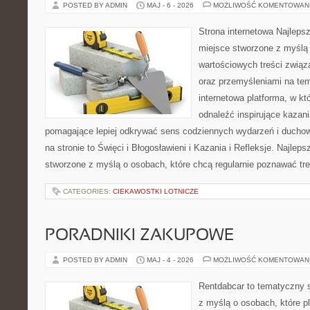
POSTED BY ADMIN
MAJ - 6 - 2026
MOŻLIWOŚĆ KOMENTOWAN
Strona internetowa Najleps
miejsce stworzone z myślą 
wartościowych treści związ
oraz przemyśleniami na tem
internetowa platforma, w kt
odnaleźć inspirujące kazani
pomagające lepiej odkrywać sens codziennych wydarzeń i ducho
na stronie to Święci i Błogosławieni i Kazania i Refleksje. Najlep
stworzone z myślą o osobach, które chcą regularnie poznawać tre
CATEGORIES:
CIEKAWOSTKI LOTNICZE
PORADNIKI ZAKUPOWE
POSTED BY ADMIN
MAJ - 4 - 2026
MOŻLIWOŚĆ KOMENTOWAN
Rentdabcar to tematyczny s
z myślą o osobach, które p