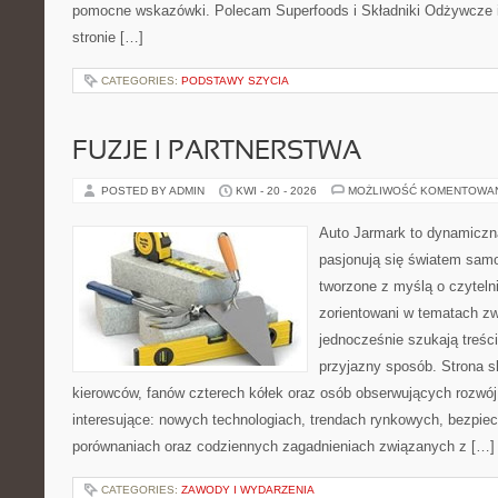
pomocne wskazówki. Polecam Superfoods i Składniki Odżywcze i
stronie […]
CATEGORIES:
PODSTAWY SZYCIA
FUZJE I PARTNERSTWA
POSTED BY ADMIN
KWI - 20 - 2026
MOŻLIWOŚĆ KOMENTOWA
Auto Jarmark to dynamiczna
pasjonują się światem sam
tworzone z myślą o czyteln
zorientowani w tematach zw
jednocześnie szukają treśc
przyjazny sposób. Strona sk
kierowców, fanów czterech kółek oraz osób obserwujących rozwój
interesujące: nowych technologiach, trendach rynkowych, bezpiecz
porównaniach oraz codziennych zagadnieniach związanych z […]
CATEGORIES:
ZAWODY I WYDARZENIA