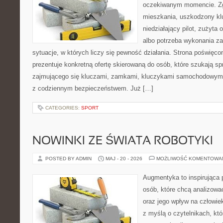
oczekiwanym momencie. Zg
mieszkania, uszkodzony k
niedziałający pilot, zużyt
albo potrzeba wykonania z
sytuacje, w których liczy się pewność działania. Strona poświęco
prezentuje konkretną ofertę skierowaną do osób, które szukają 
zajmującego się kluczami, zamkami, kluczykami samochodowymi
z codziennym bezpieczeństwem. Już […]
CATEGORIES:
SPORT
NOWINKI ZE ŚWIATA ROBOTYKI
POSTED BY ADMIN
MAJ - 20 - 2026
MOŻLIWOŚĆ KOMENTOWA
Augmentyka to inspirująca p
osób, które chcą analizować
oraz jego wpływ na człowie
z myślą o czytelnikach, któr