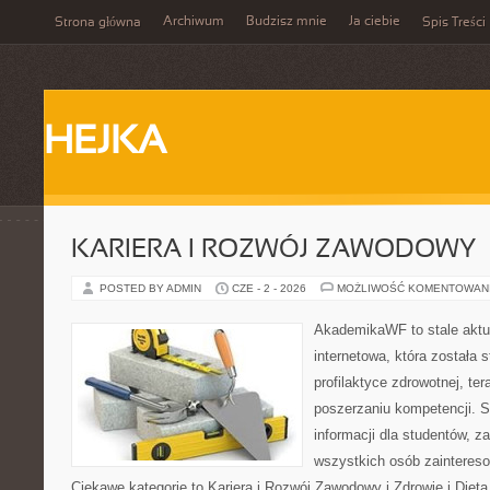
Archiwum
Budzisz mnie
Ja ciebie
Strona główna
Spis Treści
HEJKA
KARIERA I ROZWÓJ ZAWODOWY
POSTED BY ADMIN
CZE - 2 - 2026
MOŻLIWOŚĆ KOMENTOWAN
AkademikaWF to stale aktu
internetowa, która została 
profilaktyce zdrowotnej, ter
poszerzaniu kompetencji. S
informacji dla studentów, z
wszystkich osób zainteres
Ciekawe kategorie to Kariera i Rozwój Zawodowy i Zdrowie i Diet