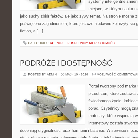
systemy inteligentne zmien
miejsce, w którym nauka ni
jako suchy zbiór faktów, ale jako żywy temat. Na stronie można 
poświęcone zagadnieniom, które jeszcze niedawno kojarzyły się gł
fiction, a […]
CATEGORIES:
AGENCJE I POŚREDNICY NIERUCHOMOŚCI
PODRÓŻE I DOSTĘPNOŚĆ
POSTED BY ADMIN
MAJ - 10 - 2026
MOŻLIWOŚĆ KOMENTOWA
Portal tworzony pod marką
przestrzeń, które zestawia 
świadomego życia, kobiecej
porad. Czytelnicy mogą zna
materiały, które wspierają w
internetowy została stworz
doceniają oryginalności oraz harmonii i balansu. W serwisie możn
stylu, dbania o siebie, zdrowego stylu życia, a także inspiracji wn