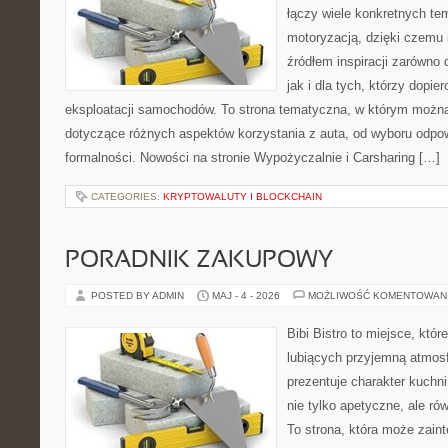
łączy wiele konkretnych t
motoryzacją, dzięki czem
źródłem inspiracji zarówno 
jak i dla tych, którzy dopie
eksploatacji samochodów. To strona tematyczna, w którym możn
dotyczące różnych aspektów korzystania z auta, od wyboru odpo
formalności. Nowości na stronie Wypożyczalnie i Carsharing […]
CATEGORIES:
KRYPTOWALUTY I BLOCKCHAIN
PORADNIK ZAKUPOWY
POSTED BY ADMIN
MAJ - 4 - 2026
MOŻLIWOŚĆ KOMENTOWAN
Bibi Bistro to miejsce, któ
lubiących przyjemną atmosf
prezentuje charakter kuchni
nie tylko apetyczne, ale r
To strona, która może zaint