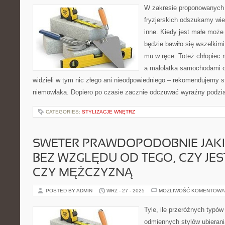
W zakresie proponowanych 
fryzjerskich odszukamy wie
inne. Kiedy jest małe może 
będzie bawiło się wszelkim
mu w ręce. Toteż chłopiec 
a małolatka samochodami o
widzieli w tym nic złego ani nieodpowiedniego – rekomendujemy s
niemowlaka. Dopiero po czasie zacznie odczuwać wyraźny podział
CATEGORIES:
STYLIZACJE WNĘTRZ
SWETER PRAWDOPODOBNIE JAK
BEZ WZGLĘDU OD TEGO, CZY JES
CZY MĘŻCZYZNĄ
POSTED BY ADMIN
WRZ - 27 - 2025
MOŻLIWOŚĆ KOMENTOWA
Tyle, ile przeróżnych typów
odmiennych stylów ubierania