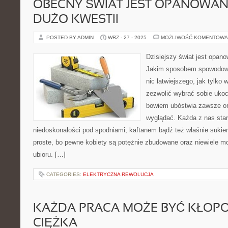
OBECNY ŚWIAT JEST OPANOWAN
DUŻO KWESTII
POSTED BY ADMIN
WRZ - 27 - 2025
MOŻLIWOŚĆ KOMENTOWA
Dzisiejszy świat jest opan
Jakim sposobem spowodowa
nic łatwiejszego, jak tylko 
zezwolić wybrać sobie uko
bowiem ubóstwia zawsze o
wyglądać. Każda z nas sta
niedoskonałości pod spodniami, kaftanem bądź też właśnie sukien
proste, bo pewne kobiety są potężnie zbudowane oraz niewiele m
ubioru. […]
CATEGORIES:
ELEKTRYCZNA REWOLUCJA
KAŻDA PRACA MOŻE BYĆ KŁOP
CIĘŻKA