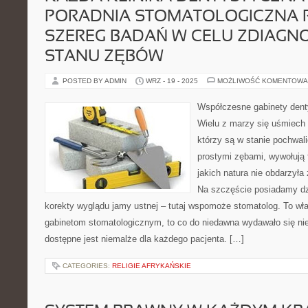
PORADNIA STOMATOLOGICZNA 
SZEREG BADAŃ W CELU ZDIAG
STANU ZĘBÓW
POSTED BY ADMIN
WRZ - 19 - 2025
MOŻLIWOŚĆ KOMENTOWA
Współczesne gabinety denty
Wielu z marzy się uśmiech 
którzy są w stanie pochwali
prostymi zębami, wywołują 
jakich natura nie obdarzył
Na szczęście posiadamy dz
korekty wyglądu jamy ustnej – tutaj wspomoże stomatolog. To w
gabinetom stomatologicznym, to co do niedawna wydawało się ni
dostępne jest niemalże dla każdego pacjenta. […]
CATEGORIES:
RELIGIE AFRYKAŃSKIE