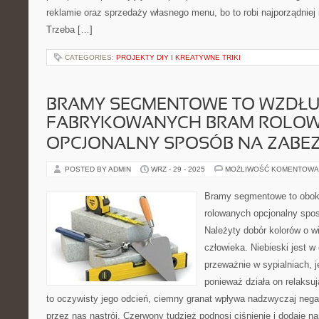
reklamie oraz sprzedaży własnego menu, bo to robi najporządniej 
Trzeba […]
CATEGORIES:
PROJEKTY DIY I KREATYWNE TRIKI
BRAMY SEGMENTOWE TO WZDŁ
FABRYKOWANYCH BRAM ROLO
OPCJONALNY SPOSÓB NA ZABEZ
POSTED BY ADMIN
WRZ - 29 - 2025
MOŻLIWOŚĆ KOMENTOWA
Bramy segmentowe to obo
rolowanych opcjonalny spo
Należyty dobór kolorów o w
człowieka. Niebieski jest 
przeważnie w sypialniach, je
ponieważ działa on relaksu
to oczywisty jego odcień, ciemny granat wpływa nadzwyczaj neg
przez nas nastrój. Czerwony tudzież podnosi ciśnienie i dodaje n