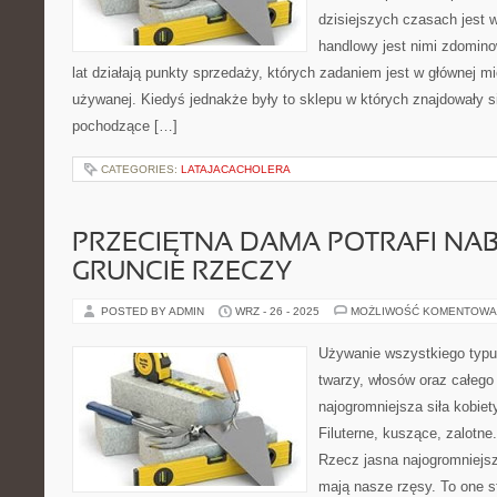
dzisiejszych czasach jest 
handlowy jest nimi zdomino
lat działają punkty sprzedaży, których zadaniem jest w głównej m
używanej. Kiedyś jednakże były to sklepu w których znajdowały s
pochodzące […]
CATEGORIES:
LATAJACACHOLERA
PRZECIĘTNA DAMA POTRAFI NA
GRUNCIE RZECZY
POSTED BY ADMIN
WRZ - 26 - 2025
MOŻLIWOŚĆ KOMENTOWA
Używanie wszystkiego typu
twarzy, włosów oraz całego
najogromniejsza siła kobiet
Filuterne, kuszące, zalotn
Rzecz jasna najogromniejsz
mają nasze rzęsy. To one s