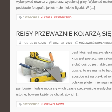
wykonywać również z gipsu oraz wypalonej gliny. Wykonać może
podstawie fotografii, jakieś małe i lekkie figurki. W […]
CATEGORIES:
KULTURA I DZIEDZICTWO
REJSY PRZEWAŻNIE KOJARZĄ SI
POSTED BY ADMIN
WRZ - 23 - 2025
MOŻLIWOŚĆ KOMENTOWA
Jeśli ktoś jest marzycielsk
ktoś jest poetycznym człow
zrobić coś co jest faktyczn
guście, to nie ma na to bar
sposobu niż na przykład rom
polskim pilotem nienaganni
par, bowiem ludzie mogą się w ich czasie rzeczywiście niesłychani
istotne, bowiem każdy by chciał, aby ich […]
CATEGORIES:
KUCHNIA FILMOWA