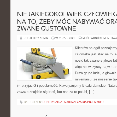
NIE JAKIEGOKOLWIEK CZŁOWIEKA
NA TO, ŻEBY MÓC NABYWAĆ ORA
ZWANE GUSTOWNE
POSTED BY ADMIN
WRZ - 27 - 2025
MOŻLIWOŚĆ KOMENTOWA
Klientów na ogół poznajem
człowieka jest stać na to,
nosić tak zwane stylowe fa
więc nie wszyscy są w stani
Duża grupa ludzi, a głównie
mniemaniu, że noszenie ta
im przyjaciół i popularność. Faworyzujemy Bluzki damskie. Natur
zawsze znajdzie się ktoś, kto nas za to polubi, […]
CATEGORIES:
ROBOTYZACJA I AUTOMATYZACJA PRZEMYSŁU