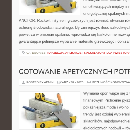
umożliwiających między in
energetycznej spalanych m
ANCHOR. Rozkwit inżynierii grzewczych jest również otwarcie ró
ochronę środowiska naturalnego. By zmniejszyć ilość szkodliwyc
powietrza w procesie spalania, wprowadza się karkołomne rozwią
gwarantujące pełniejsze wypalanie materiału grzewczego i obniża
CATEGORIES:
NARZĘDZIA, APLIKACJE I KALKULATORY DLA INWESTOR
GOTOWANIE APETYCZNYCH POTR
POSTED BY ADMIN
WRZ - 30 - 2025
MOŻLIWOŚĆ KOMENTOWA
Wymiana opon wiąże się z 
finansowym Pichcenie pysz
pokaźniejsza moda i wolno p
trendy jest dzisiaj wybiera
składników, najodpowiednie
ekologicznych hodowli – ró