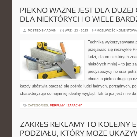
PIĘKNO WAŻNE JEST DLA DUŻEJ 
DLA NIEKTÓRYCH O WIELE BARDZ
POSTED BY ADMIN
WRZ - 23 - 2025
MOŻLIWOŚĆ KOMENTOWA
Technika wykorzystywana 
przejawiać się niezwykle Pię
ludzi, dla co niektórych zna
niektórych mniej – to już z
predyspozycji no oraz potrz
chodzi o piękno drugiego c
każdy ubóstwia otaczać się pośród ludzi ładnych, porządnych, po 
charakteryzuje co najmniej idealny wygląd. Tak to już jest i nie da
CATEGORIES:
PERFUMY I ZAPACHY
ZAKRES REKLAMY TO KOLEJNY 
PODZIAŁU, KTÓRY MOŻE UKAZ