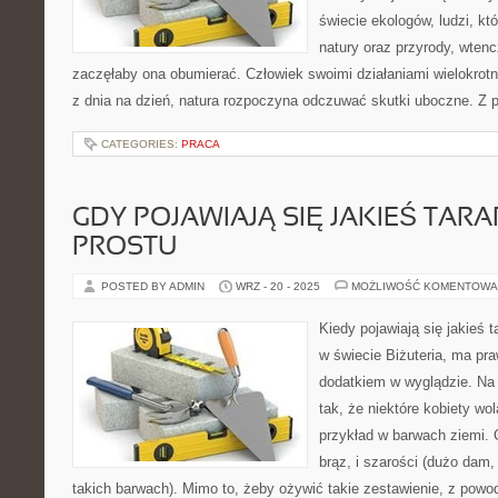
świecie ekologów, ludzi, któ
natury oraz przyrody, wtenc
zaczęłaby ona obumierać. Człowiek swoimi działaniami wielokrotni
z dnia na dzień, natura rozpoczyna odczuwać skutki uboczne. 
CATEGORIES:
PRACA
GDY POJAWIAJĄ SIĘ JAKIEŚ TAR
PROSTU
POSTED BY ADMIN
WRZ - 20 - 2025
MOŻLIWOŚĆ KOMENTOWA
Kiedy pojawiają się jakieś 
w świecie Biżuteria, ma p
dodatkiem w wyglądzie. Na 
tak, że niektóre kobiety wo
przykład w barwach ziemi. C
brąz, i szarości (dużo dam,
takich barwach). Mimo to, żeby ożywić takie zestawienie, z pow