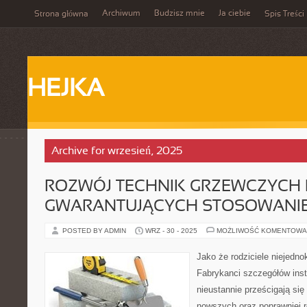
Archiwum
Budzisz mnie
Ja ciebie
Strona główna
Spis Treści
HEJKA
Archive for wrzesień, 2025
ROZWÓJ TECHNIK GRZEWCZYCH 
GWARANTUJĄCYCH STOSOWANI
POSTED BY ADMIN
WRZ - 30 - 2025
MOŻLIWOŚĆ KOMENTOWA
Jako że rodziciele niejedno
Fabrykanci szczegółów ins
nieustannie prześcigają si
nowszych oraz poprawniej ro