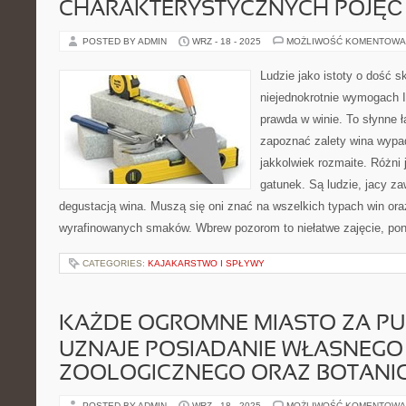
CHARAKTERYSTYCZNYCH POJĘĆ
POSTED BY ADMIN
WRZ - 18 - 2025
MOŻLIWOŚĆ KOMENTOWA
Ludzie jako istoty o dość 
niejednokrotnie wymogach I
prawda w winie. To słynne ł
zapoznać zalety wina wypa
jakkolwiek rozmaite. Różni 
gatunek. Są ludzie, jacy z
degustacją wina. Muszą się oni znać na wszelkich typach win oraz
wyrafinowanych smaków. Wbrew pozorom to niełatwe zajęcie, pon
CATEGORIES:
KAJAKARSTWO I SPŁYWY
KAŻDE OGROMNE MIASTO ZA P
UZNAJE POSIADANIE WŁASNEG
ZOOLOGICZNEGO ORAZ BOTANI
POSTED BY ADMIN
WRZ - 18 - 2025
MOŻLIWOŚĆ KOMENTOWA