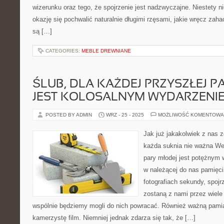
wizerunku oraz tego, że spojrzenie jest nadzwyczajne. Niestety n
okazję się pochwalić naturalnie długimi rzęsami, jakie wręcz zaha
są […]
CATEGORIES:
MEBLE DREWNIANE
ŚLUB, DLA KAŻDEJ PRZYSZŁEJ P
JEST KOLOSALNYM WYDARZENI
POSTED BY ADMIN
WRZ - 25 - 2025
MOŻLIWOŚĆ KOMENTOWA
Jak już jakakolwiek z nas z
każda suknia nie ważna Wes
pary młodej jest potężnym 
w należącej do nas pamięci 
fotografiach sekundy, spojr
zostaną z nami przez wiele
wspólnie będziemy mogli do nich powracać. Również ważną pamiąt
kamerzystę film. Niemniej jednak zdarza się tak, że […]