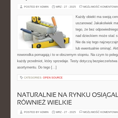
POSTED BY ADMIN
WRZ - 27 - 2025
MOŻLIWOŚĆ KOMENTOWA
Każdy obiekt ma swoją cenę
uszanować Jakakolwiek ma
tego, że bez odpowiednieg
nad dzieckiem może stać s
Nie da się tego najzwyczaj
lub ewentualnie ominąć. Ak
noworodka pomagają i to w obszernym stopniu. Na czym to polega
każdy przedmiot, który sprzedaje. Testy dotyczą bezpieczeństwa
asortymentu. Do tego […]
CATEGORIES:
OPEN SOURCE
NATURALNIE NA RYNKU OSIĄGA
RÓWNIEŻ WIELKIE
POSTED BY ADMIN
WRZ - 27 - 2025
MOŻLIWOŚĆ KOMENTOWA