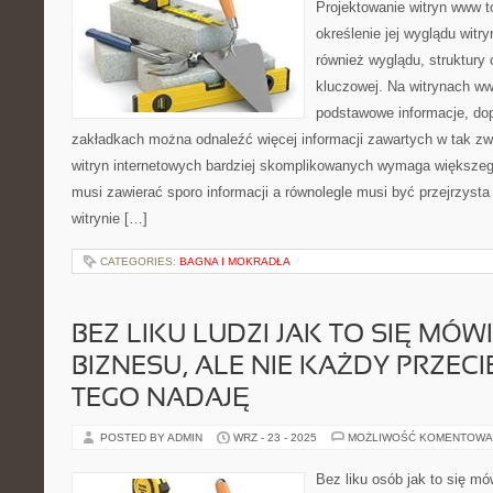
Projektowanie witryn www t
określenie jej wyglądu witr
również wyglądu, struktury c
kluczowej. Na witrynach 
podstawowe informacje, do
zakładkach można odnaleźć więcej informacji zawartych w tak z
witryn internetowych bardziej skomplikowanych wymaga większe
musi zawierać sporo informacji a równolegle musi być przejrzysta 
witrynie […]
CATEGORIES:
BAGNA I MOKRADŁA
BEZ LIKU LUDZI JAK TO SIĘ MÓW
BIZNESU, ALE NIE KAŻDY PRZECI
TEGO NADAJĘ
POSTED BY ADMIN
WRZ - 23 - 2025
MOŻLIWOŚĆ KOMENTOWA
Bez liku osób jak to się mó