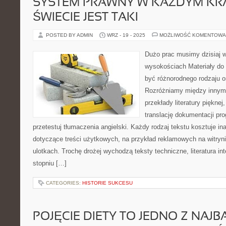
SYSTEM PRAWNY W KAŻDYM KR
ŚWIECIE JEST TAKI
POSTED BY ADMIN
WRZ - 19 - 2025
MOŻLIWOŚĆ KOMENTOWA
Dużo prac musimy dzisiaj
wysokościach Materiały do 
być różnorodnego rodzaju or
Rozróżniamy między innymi
przekłady literatury piękne
translację dokumentacji p
przetestuj tłumaczenia angielski. Każdy rodzaj tekstu kosztuje in
dotyczące treści użytkowych, na przykład reklamowych na witryni
ulotkach. Trochę drożej wychodzą teksty techniczne, literatura i
stopniu […]
CATEGORIES:
HISTORIE SUKCESU
POJĘCIE DIETY TO JEDNO Z NAJB