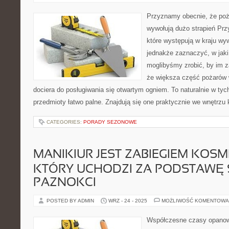
Przyznamy obecnie, że poża
wywołują dużo strapień Prz
które występują w kraju wyw
jednakże zaznaczyć, w jaki
moglibyśmy zrobić, by im 
że większa część pożarów 
dociera do posługiwania się otwartym ogniem. To naturalnie w t
przedmioty łatwo palne. Znajdują się one praktycznie we wnętrzu
CATEGORIES:
PORADY SEZONOWE
MANIKIUR JEST ZABIEGIEM KOS
KTÓRY UCHODZI ZA PODSTAWĘ S
PAZNOKCI
POSTED BY ADMIN
WRZ - 24 - 2025
MOŻLIWOŚĆ KOMENTOWA
Współczesne czasy opanow