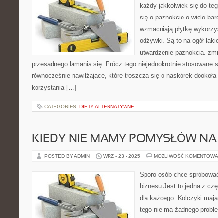
każdy jakkolwiek się do te
się o paznokcie o wiele bar
wzmacniają płytkę wykorzys
odżywki. Są to na ogół laki
utwardzenie paznokcia, zm
przesadnego łamania się. Prócz tego niejednokrotnie stosowane s
równocześnie nawilżające, które troszczą się o naskórek dookoł
korzystania […]
CATEGORIES:
DIETY ALTERNATYWNE
KIEDY NIE MAMY POMYSŁÓW NA
POSTED BY ADMIN
WRZ - 23 - 2025
MOŻLIWOŚĆ KOMENTOWA
Sporo osób chce spróbować 
biznesu Jest to jedna z częś
dla każdego. Kolczyki mają
tego nie ma żadnego probl