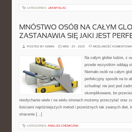
CATEGORIES:
JAKWYSLAC
MNÓSTWO OSÓB NA CAŁYM GLO
ZASTANAWIA SIĘ JAKI JEST PER
POSTED BY ADMIN
WRZ - 25 - 2025
MOŻLIWOŚĆ KOMENTOWA
Na całym globie ludzie, z u
przede wszystkim oddają si
Niemało osób na całym globi
perfekcyjny sposób na to a
schudnąć nie jest pod żad
skomplikowane, bo przecie
niesłychanie wiele i na wielu stronach możemy przeczytać oraz z
ilościami najróżniejszych metod i przeróżnych tak zwanych diet, 
stracenie […]
CATEGORIES:
ANALIZA CHEMICZNA