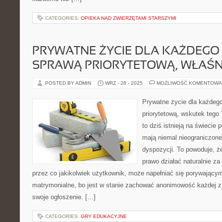
CATEGORIES:
OPIEKA NAD ZWIERZĘTAMI STARSZYMI
PRYWATNE ŻYCIE DLA KAŻDEGO 
SPRAWĄ PRIORYTETOWĄ, WŁAŚN
POSTED BY ADMIN
WRZ - 28 - 2025
MOŻLIWOŚĆ KOMENTOWA
Prywatne życie dla każdego
priorytetową, wskutek tego 
to dziś istnieją na świecie
mają niemal nieograniczon
dyspozycji. To powoduje, ż
prawo działać naturalnie za
przez co jakikolwiek użytkownik, może napełniać się porywającym
matrymonialne, bo jest w stanie zachować anonimowość każdej z o
swoje ogłoszenie. […]
CATEGORIES:
GRY EDUKACYJNE