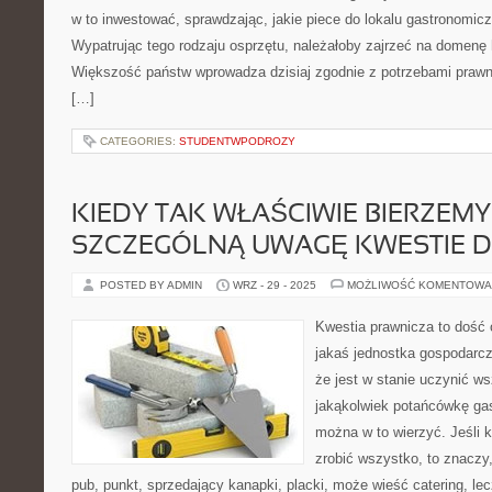
w to inwestować, sprawdzając, jakie piece do lokalu gastronomic
Wypatrując tego rodzaju osprzętu, należałoby zajrzeć na domenę h
Większość państw wprowadza dzisiaj zgodnie z potrzebami praw
[…]
CATEGORIES:
STUDENTWPODROZY
KIEDY TAK WŁAŚCIWIE BIERZEM
SZCZEGÓLNĄ UWAGĘ KWESTIE 
POSTED BY ADMIN
WRZ - 29 - 2025
MOŻLIWOŚĆ KOMENTOWA
Kwestia prawnicza to dość 
jakaś jednostka gospodarcz
że jest w stanie uczynić ws
jakąkolwiek potańcówkę gas
można w to wierzyć. Jeśli k
zrobić wszystko, to znaczy
pub, punkt, sprzedający kanapki, placki, może wieść catering, le