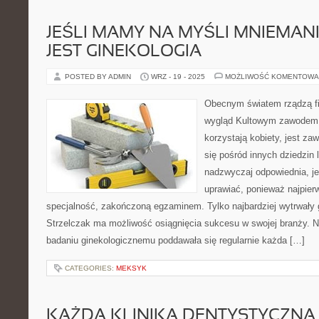
JEŚLI MAMY NA MYŚLI MNIEMAN
JEST GINEKOLOGIA
POSTED BY ADMIN
WRZ - 19 - 2025
MOŻLIWOŚĆ KOMENTOWA
Obecnym światem rządzą fi
wygląd Kultowym zawodem,
korzystają kobiety, jest za
się pośród innych dziedzin 
nadzwyczaj odpowiednia, j
uprawiać, ponieważ najpier
specjalność, zakończoną egzaminem. Tylko najbardziej wytrwały
Strzelczak ma możliwość osiągnięcia sukcesu w swojej branży. 
badaniu ginekologicznemu poddawała się regularnie każda […]
CATEGORIES:
MEKSYK
KAŻDA KLINIKA DENTYSTYCZNA