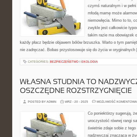
czymś naturalnym i w pełn
młodą mamę może alarmow
niemowlęcia. Mimo to to, c
zwykle jest całkowicie typo
takim razie ma obowiązek o
każdy płacz będzie objawem bólów brzuszka. Warto o tym pamięta
nie zadręczać. Bobas przystosowuje się do życia w oryginalnych
CATEGORIES:
BEZPIECZEŃSTWO I EKOLOGIA
WŁASNA STUDNIA TO NADZWYC
OSZCZĘDNE ROZSTRZYGNIĘCIE
POSTED BY ADMIN
WRZ - 20 - 2025
MOŻLIWOŚĆ KOMENTOWA
Co poniektórzy sugerują, że
uroczystość równej rangi s
świetnie zdaje sobie z tego
nadzwyczaj znacząca w życ