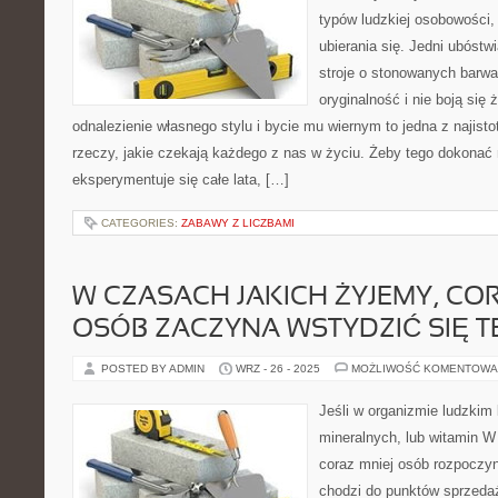
typów ludzkiej osobowości, 
ubierania się. Jedni ubóstw
stroje o stonowanych barwac
oryginalność i nie boją się
odnalezienie własnego stylu i bycie mu wiernym to jedna z najistot
rzeczy, jakie czekają każdego z nas w życiu. Żeby tego dokonać 
eksperymentuje się całe lata, […]
CATEGORIES:
ZABAWY Z LICZBAMI
W CZASACH JAKICH ŻYJEMY, COR
OSÓB ZACZYNA WSTYDZIĆ SIĘ T
POSTED BY ADMIN
WRZ - 26 - 2025
MOŻLIWOŚĆ KOMENTOWA
Jeśli w organizmie ludzkim 
mineralnych, lub witamin W
coraz mniej osób rozpoczyn
chodzi do punktów sprzeda