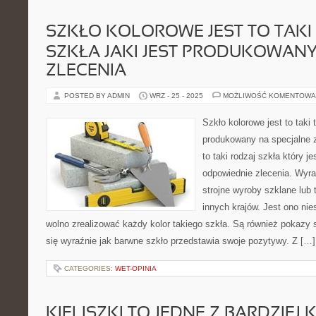
SZKŁO KOLOROWE JEST TO TAKI
SZKŁA JAKI JEST PRODUKOWAN
ZLECENIA
POSTED BY ADMIN
WRZ - 25 - 2025
MOŻLIWOŚĆ KOMENTOWA
Szkło kolorowe jest to taki t
produkowany na specjalne z
to taki rodzaj szkła który j
odpowiednie zlecenia. Wyra
strojne wyroby szklane lub 
innych krajów. Jest ono nies
wolno zrealizować każdy kolor takiego szkła. Są również pokazy 
się wyraźnie jak barwne szkło przedstawia swoje pozytywy. Z […]
CATEGORIES:
WET-OPINIA
KIELISZKI TO JEDNE Z BARDZIE