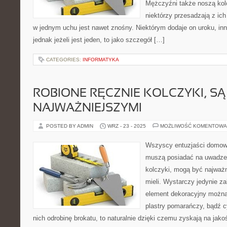
Mężczyźni także noszą kolc
niektórzy przesadzają z ich 
w jednym uchu jest nawet znośny. Niektórym dodaje on uroku, inn
jednak jeżeli jest jeden, to jako szczegół […]
CATEGORIES:
INFORMATYKA
ROBIONE RĘCZNIE KOLCZYKI, SĄ
NAJWAŻNIEJSZYMI
POSTED BY ADMIN
WRZ - 23 - 2025
MOŻLIWOŚĆ KOMENTOWA
Wszyscy entuzjaści domowy
muszą posiadać na uwadze 
kolczyki, mogą być najważn
mieli. Wystarczy jedynie za
element dekoracyjny możn
plastry pomarańczy, bądź 
nich odrobinę brokatu, to naturalnie dzięki czemu zyskają na jako