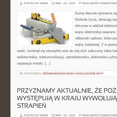
POSTED BY ADMIN
WRZ - 24 - 2025
MOŻLIWOŚĆ KOMENTOWA
Gumę obecnie wytwarza się
Dookoła życia, obracają się
wliczone w oddział elektron
wojny elektronikę uważano z
odbiorniki radiowe, które p
wojny światowej. Z w pewn
nauki, rozwinął się niezwykle oraz do niej dziś zaliczamy takie k
radiotechnika, telekomunikacja, optoelektronika, elektronika cyfro
separacja metalu. […]
CATEGORIES:
ZRÓWNOWAŻONA MODA I EKOLOGICZNE BUTY
PRZYZNAMY AKTUALNIE, ŻE POŻA
WYSTĘPUJĄ W KRAJU WYWOŁUJ
STRAPIEŃ
POSTED BY ADMIN
WRZ - 24 - 2025
MOŻLIWOŚĆ KOMENTOWA