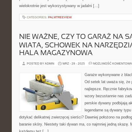
wielokrotnie jest wykorzystywany w jadalni […]
CATEGORIES:
PALMTREEVIEW
NIE WAŻNE, CZY TO GARAŻ NA 
WIATA, SCHOWEK NA NARZĘDZI
HALA MAGAZYNOWA
POSTED BY ADMIN
WRZ - 29 - 2025
MOŻLIWOŚĆ KOMENTOWA
Garaże wykonywane z blach
Od setek lat uważa się, że
najlepsze. Ręcznie fabrykow
wzory bezustannie nas zadz
perskie dywany podbijają ak
legendarne są dywany typu 
dotykać delikatnej zwierzęcej sierści? Dawniej położono na podłog
baranie skóry. Niestety taki dywan ma, co najmniej jedną skazę.
każdemu też […]