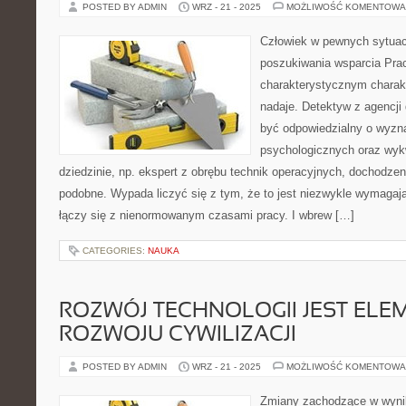
POSTED BY ADMIN
WRZ - 21 - 2025
MOŻLIWOŚĆ KOMENTOWA
Człowiek w pewnych sytua
poszukiwania wsparcia Pra
charakterystycznym charakt
nadaje. Detektyw z agencji
być odpowiedzialny o wyzn
psychologicznych oraz wyk
dziedzinie, np. ekspert z obrębu technik operacyjnych, dochodze
podobne. Wypada liczyć się z tym, że to jest niezwykle wymagają
łączy się z nienormowanym czasami pracy. I wbrew […]
CATEGORIES:
NAUKA
ROZWÓJ TECHNOLOGII JEST ELE
ROZWOJU CYWILIZACJI
POSTED BY ADMIN
WRZ - 21 - 2025
MOŻLIWOŚĆ KOMENTOWA
Zmiany zachodzące w wyniku