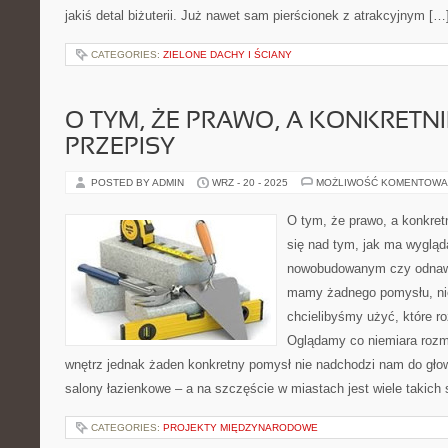
jakiś detal biżuterii. Już nawet sam pierścionek z atrakcyjnym […
CATEGORIES:
ZIELONE DACHY I ŚCIANY
O TYM, ŻE PRAWO, A KONKRETNIE
PRZEPISY
POSTED BY ADMIN
WRZ - 20 - 2025
MOŻLIWOŚĆ KOMENTOWA
O tym, że prawo, a konkretn
się nad tym, jak ma wygląd
nowobudowanym czy odnaw
mamy żadnego pomysłu, nie 
chcielibyśmy użyć, które r
Oglądamy co niemiara rozmai
wnętrz jednak żaden konkretny pomysł nie nadchodzi nam do g
salony łazienkowe – a na szczęście w miastach jest wiele takich
CATEGORIES:
PROJEKTY MIĘDZYNARODOWE